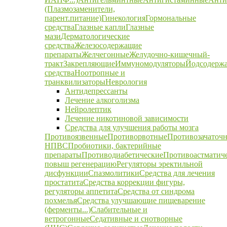
(Плазмозаменители,
парент.питание)
Гинекология
Гормональные
средства
Глазные капли
Глазные
мази
Дерматологические
средства
Железосодержащие
препараты
Желчегонные
Желудочно-кишечный-
тракт
Закрепляющие
Иммуномодуляторы
Йодсодерж
средства
Ноотропные и
транквилизаторы
Неврология
Антидепрессанты
Лечение алкоголизма
Нейролептик
Лечение никотиновой зависимости
Средства для улучшения работы мозга
Противоязвенные
Противорвотные
Противозачаточ
НПВС
Пробиотики, бактерийные
препараты
Противодиабетические
Противоастматич
повыш регенерацию
Регуляторы эректильной
дисфункции
Спазмолитики
Средства для лечения
простатита
Средства коррекции фигуры,
регуляторы аппетита
Средства от синдрома
похмелья
Средства улучшающие пищеварение
(ферменты...)
Слабительные и
ветрогонные
Седативные и снотворные