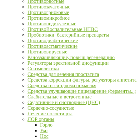
Противорвотные
Противозачаточные
Противогрибковые
Противомикробное
Противопедикулезные
ПротивоВоспалительные НПВС
Пробиотики, бактерийные препараты
Противодиабетические
Противоастматические
Противовирусные
Ранозаживляющие, повыш регенерацию
Регуляторы эректильной дисфункции
Спазмолитики
Средства для лечения простатита
Средства коррекции фигуры, регуляторы аппетита
Средства от синдрома похмелья
Средства улучшающие пищеварение (ферменты...)
Слабительные и ветрогонные
Седативные и снотворные (ЦНС)
Сердечно-сосудистые
Лечение полости рта
ЛОР органы
Горло
Ухо
Нос