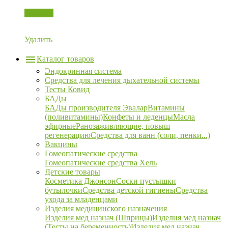
Корзина
Удалить
Каталог товаров
Эндокринная система
Средства для лечения дыхательной системы
Тесты Ковид
БАДы
БАДы производителя Эвалар
Витамины
(поливитамины)
Конфеты и леденцы
Масла
эфирные
Ранозаживляющие, повыш
регенерацию
Средства для ванн (соли, пенки...)
Вакцины
Гомеопатические средства
Гомеопатические средства Хель
Детские товары
Косметика Джонсон
Соски пустышки
бутылочки
Средства детской гигиены
Средства
ухода за младенцами
Изделия медицинского назначения
Изделия мед назнач (Шприцы)
Изделия мед назнач
(Тесты на беременность)
Изделия мед назнач