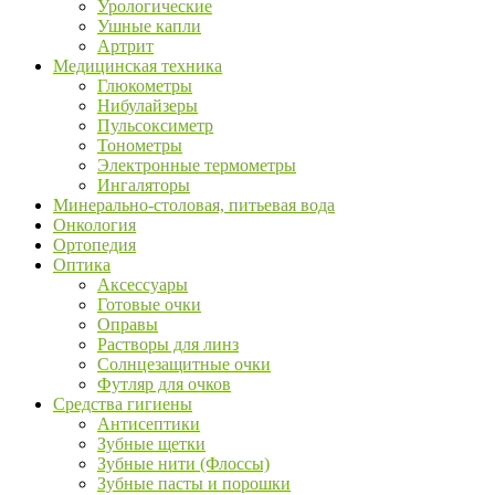
Урологические
Ушные капли
Артрит
Медицинская техника
Глюкометры
Нибулайзеры
Пульсоксиметр
Тонометры
Электронные термометры
Ингаляторы
Минерально-столовая, питьевая вода
Онкология
Ортопедия
Оптика
Аксессуары
Готовые очки
Оправы
Растворы для линз
Солнцезащитные очки
Футляр для очков
Средства гигиены
Антисептики
Зубные щетки
Зубные нити (Флоссы)
Зубные пасты и порошки