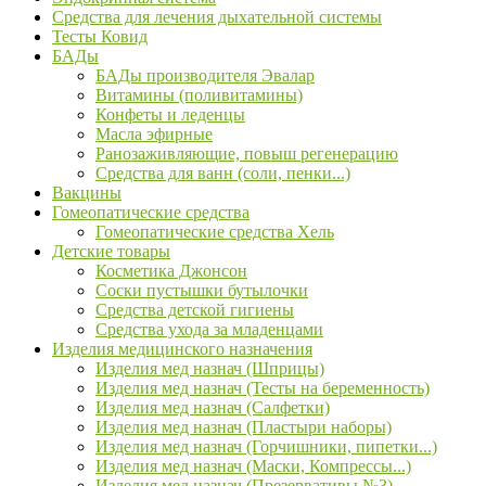
Средства для лечения дыхательной системы
Тесты Ковид
БАДы
БАДы производителя Эвалар
Витамины (поливитамины)
Конфеты и леденцы
Масла эфирные
Ранозаживляющие, повыш регенерацию
Средства для ванн (соли, пенки...)
Вакцины
Гомеопатические средства
Гомеопатические средства Хель
Детские товары
Косметика Джонсон
Соски пустышки бутылочки
Средства детской гигиены
Средства ухода за младенцами
Изделия медицинского назначения
Изделия мед назнач (Шприцы)
Изделия мед назнач (Тесты на беременность)
Изделия мед назнач (Салфетки)
Изделия мед назнач (Пластыри наборы)
Изделия мед назнач (Горчишники, пипетки...)
Изделия мед назнач (Маски, Компрессы...)
Изделия мед назнач (Презервативы №3)