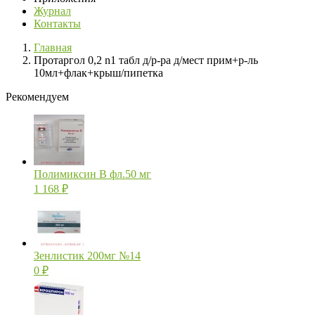
Журнал
Контакты
Главная
Протаргол 0,2 n1 табл д/р-ра д/мест прим+р-ль
10мл+флак+крыш/пипетка
Рекомендуем
Полимиксин В фл.50 мг
1 168
₽
Зенлистик 200мг №14
0
₽