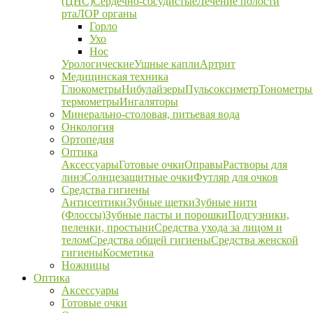
(ЦНС)
Сердечно-сосудистые
Лечение полости
рта
ЛОР органы
Горло
Ухо
Нос
Урологические
Ушные капли
Артрит
Медицинская техника
Глюкометры
Нибулайзеры
Пульсоксиметр
Тонометры
термометры
Ингаляторы
Минерально-столовая, питьевая вода
Онкология
Ортопедия
Оптика
Аксессуары
Готовые очки
Оправы
Растворы для
линз
Солнцезащитные очки
Футляр для очков
Средства гигиены
Антисептики
Зубные щетки
Зубные нити
(Флоссы)
Зубные пасты и порошки
Подгузники,
пеленки, простыни
Средства ухода за лицом и
телом
Средства общей гигиены
Средства женской
гигиены
Косметика
Ножницы
Оптика
Аксессуары
Готовые очки