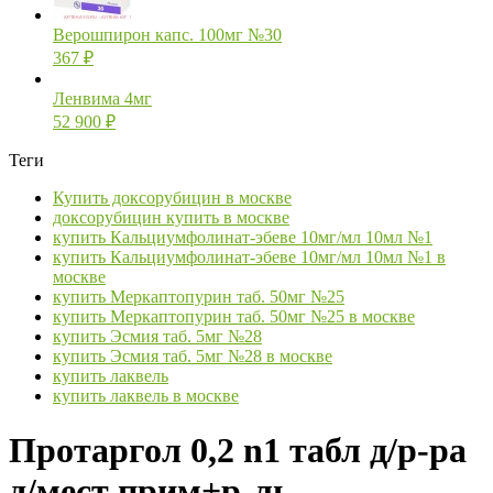
Верошпирон капс. 100мг №30
367
₽
Ленвима 4мг
52 900
₽
Теги
Купить доксорубицин в москве
доксорубицин купить в москве
купить Кальциумфолинат-эбеве 10мг/мл 10мл №1
купить Кальциумфолинат-эбеве 10мг/мл 10мл №1 в
москве
купить Меркаптопурин таб. 50мг №25
купить Меркаптопурин таб. 50мг №25 в москве
купить Эсмия таб. 5мг №28
купить Эсмия таб. 5мг №28 в москве
купить лаквель
купить лаквель в москве
Протаргол 0,2 n1 табл д/р-ра
д/мест прим+р-ль