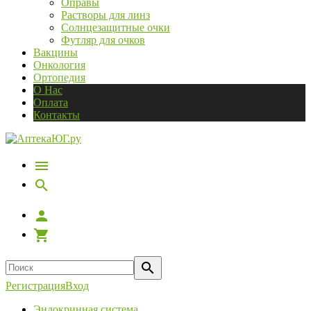
Оправы
Растворы для линз
Солнцезащитные очки
Футляр для очков
Вакцины
Онкология
Ортопедия
О Нас
Оплата
Контакты
Регистрация
Вход
Эндокринная система