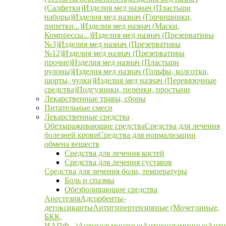
(Салфетки)
Изделия мед назнач (Пластыри
наборы)
Изделия мед назнач (Горчишники,
пипетки...)
Изделия мед назнач (Маски,
Компрессы...)
Изделия мед назнач (Презервативы
№3)
Изделия мед назнач (Презервативы
№12)
Изделия мед назнач (Презервативы
прочие)
Изделия мед назнач (Пластыри
рулоны)
Изделия мед назнач (Гольфы, колготки,
шорты, чулки)
Изделия мед назнач (Перевязочные
средства)
Подгузники, пеленки, простыни
Лекарственные травы, сборы
Питательные смеси
Лекарственные средства
Обеззараживающие средства
Средства для лечения
болезней крови
Средства для нормализации
обмена веществ
Средства для лечения костей
Средства для лечения суставов
Средства для лечения боли, температуры
Боль и спазмы
Обезболивающие средства
Анестезия
Адсорбенты-
детоксиканты
Антигипертензивные (Мочегонные,
БКК,
ИАПФ...)
Антигельминтные
Антигистаминные
Анти