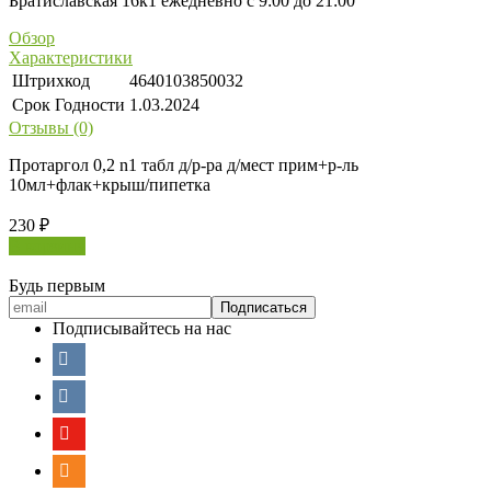
Братиславская 16к1 ежедневно с 9:00 до 21:00
Обзор
Характеристики
Штрихкод
4640103850032
Срок Годности
1.03.2024
Отзывы (0)
Протаргол 0,2 n1 табл д/р-ра д/мест прим+р-ль
10мл+флак+крыш/пипетка
230
₽
В корзину
Будь первым
Подписывайтесь на нас