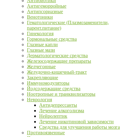
Антибиотики
Антигеморройные
Антипсориазные
Венотоники
Гематологические (Плазмозаменители,
парент.питание)
Гинекология
Гормональные средства
Глазные капли
Глазные мази
Дерматологические средства
Железосодержащие препараты
Желчегонные
Желудочно-кишечный-тракт
Закрепляющие
Иммуномодуляторы
Йодсодержащие средства
Ноотропные и транквилизаторы
Неврология
Антидепрессанты
Лечение алкоголизма
Нейролептик
Лечение никотиновой зависимости
Средства для улучшения работы мозга
Противоязвенные