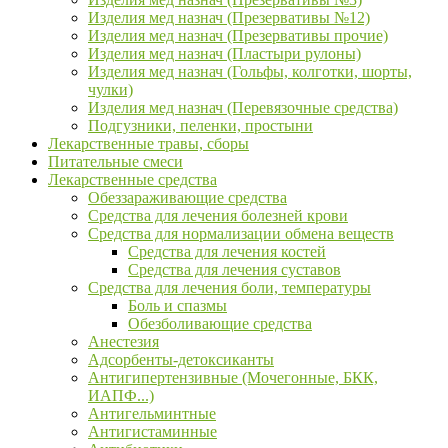
Изделия мед назнач (Презервативы №12)
Изделия мед назнач (Презервативы прочие)
Изделия мед назнач (Пластыри рулоны)
Изделия мед назнач (Гольфы, колготки, шорты,
чулки)
Изделия мед назнач (Перевязочные средства)
Подгузники, пеленки, простыни
Лекарственные травы, сборы
Питательные смеси
Лекарственные средства
Обеззараживающие средства
Средства для лечения болезней крови
Средства для нормализации обмена веществ
Средства для лечения костей
Средства для лечения суставов
Средства для лечения боли, температуры
Боль и спазмы
Обезболивающие средства
Анестезия
Адсорбенты-детоксиканты
Антигипертензивные (Мочегонные, БКК,
ИАПФ...)
Антигельминтные
Антигистаминные