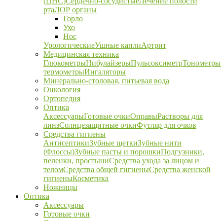
(ЦНС)
Сердечно-сосудистые
Лечение полости
рта
ЛОР органы
Горло
Ухо
Нос
Урологические
Ушные капли
Артрит
Медицинская техника
Глюкометры
Нибулайзеры
Пульсоксиметр
Тонометры
термометры
Ингаляторы
Минерально-столовая, питьевая вода
Онкология
Ортопедия
Оптика
Аксессуары
Готовые очки
Оправы
Растворы для
линз
Солнцезащитные очки
Футляр для очков
Средства гигиены
Антисептики
Зубные щетки
Зубные нити
(Флоссы)
Зубные пасты и порошки
Подгузники,
пеленки, простыни
Средства ухода за лицом и
телом
Средства общей гигиены
Средства женской
гигиены
Косметика
Ножницы
Оптика
Аксессуары
Готовые очки