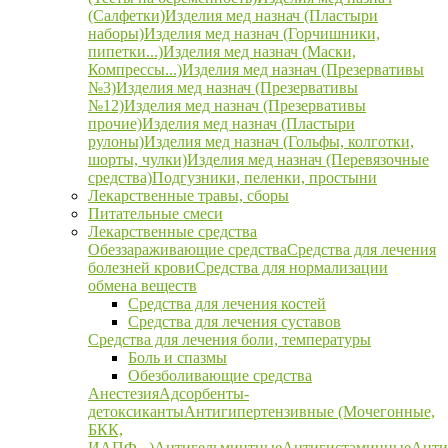
(Салфетки)
Изделия мед назнач (Пластыри
наборы)
Изделия мед назнач (Горчишники,
пипетки...)
Изделия мед назнач (Маски,
Компрессы...)
Изделия мед назнач (Презервативы
№3)
Изделия мед назнач (Презервативы
№12)
Изделия мед назнач (Презервативы
прочие)
Изделия мед назнач (Пластыри
рулоны)
Изделия мед назнач (Гольфы, колготки,
шорты, чулки)
Изделия мед назнач (Перевязочные
средства)
Подгузники, пеленки, простыни
Лекарственные травы, сборы
Питательные смеси
Лекарственные средства
Обеззараживающие средства
Средства для лечения
болезней крови
Средства для нормализации
обмена веществ
Средства для лечения костей
Средства для лечения суставов
Средства для лечения боли, температуры
Боль и спазмы
Обезболивающие средства
Анестезия
Адсорбенты-
детоксиканты
Антигипертензивные (Мочегонные,
БКК,
ИАПФ...)
Антигельминтные
Антигистаминные
Анти