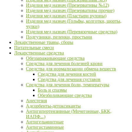
Изделия мед назнач (Презервативы №12)
Изделия мед назнач (Презервативы прочие)
Изделия мед назнач (Пластыри рулоны)
Изделия мед назнач (Гольфы, колготки, шорты,
чулки)
Изделия мед назнач (Перевязочные средства)
Подгузники, пеленки, простыни
Лекарственные травы, сборы
Питательные смеси
Лекарственные средства
Обеззараживающие средства
Средства для лечения болезней крови
Средства для нормализации обмена веществ
Средства для лечения костей
Средства для лечения суставов
Средства для лечения боли, температуры
Боль и спазмы
Обезболивающие средства
Анестезия
Адсорбенты-детоксиканты
Антигипертензивные (Мочегонные, БКК,
ИАПФ...)
Антигельминтные
Антигистаминные