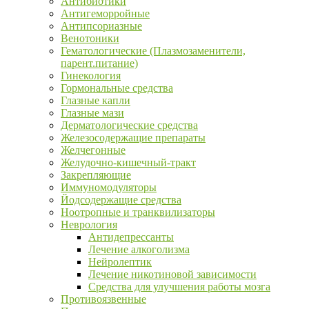
Антибиотики
Антигеморройные
Антипсориазные
Венотоники
Гематологические (Плазмозаменители,
парент.питание)
Гинекология
Гормональные средства
Глазные капли
Глазные мази
Дерматологические средства
Железосодержащие препараты
Желчегонные
Желудочно-кишечный-тракт
Закрепляющие
Иммуномодуляторы
Йодсодержащие средства
Ноотропные и транквилизаторы
Неврология
Антидепрессанты
Лечение алкоголизма
Нейролептик
Лечение никотиновой зависимости
Средства для улучшения работы мозга
Противоязвенные