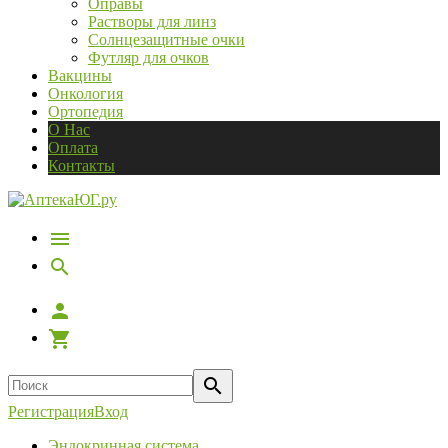
Оправы
Растворы для линз
Солнцезащитные очки
Футляр для очков
Вакцины
Онкология
Ортопедия
О Нас
Оплата
Контакты
Регистрация
Вход
Эндокринная система