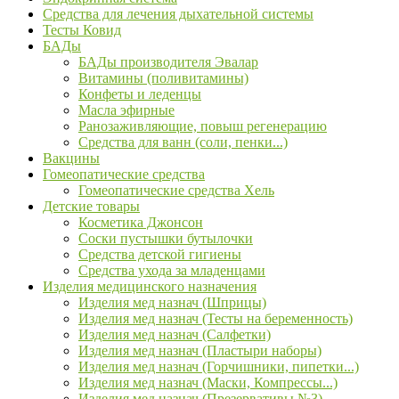
Средства для лечения дыхательной системы
Тесты Ковид
БАДы
БАДы производителя Эвалар
Витамины (поливитамины)
Конфеты и леденцы
Масла эфирные
Ранозаживляющие, повыш регенерацию
Средства для ванн (соли, пенки...)
Вакцины
Гомеопатические средства
Гомеопатические средства Хель
Детские товары
Косметика Джонсон
Соски пустышки бутылочки
Средства детской гигиены
Средства ухода за младенцами
Изделия медицинского назначения
Изделия мед назнач (Шприцы)
Изделия мед назнач (Тесты на беременность)
Изделия мед назнач (Салфетки)
Изделия мед назнач (Пластыри наборы)
Изделия мед назнач (Горчишники, пипетки...)
Изделия мед назнач (Маски, Компрессы...)
Изделия мед назнач (Презервативы №3)