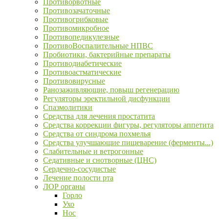
Противорвотные
Противозачаточные
Противогрибковые
Противомикробное
Противопедикулезные
ПротивоВоспалительные НПВС
Пробиотики, бактерийные препараты
Противодиабетические
Противоастматические
Противовирусные
Ранозаживляющие, повыш регенерацию
Регуляторы эректильной дисфункции
Спазмолитики
Средства для лечения простатита
Средства коррекции фигуры, регуляторы аппетита
Средства от синдрома похмелья
Средства улучшающие пищеварение (ферменты...)
Слабительные и ветрогонные
Седативные и снотворные (ЦНС)
Сердечно-сосудистые
Лечение полости рта
ЛОР органы
Горло
Ухо
Нос