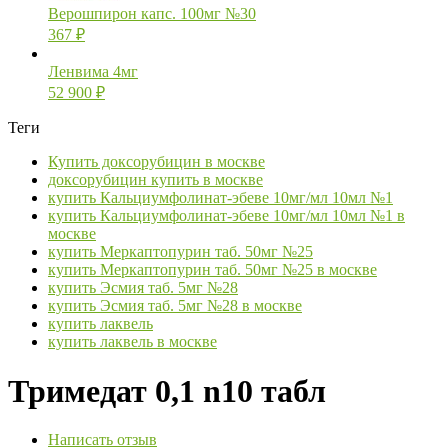
Верошпирон капс. 100мг №30
367
₽
Ленвима 4мг
52 900
₽
Теги
Купить доксорубицин в москве
доксорубицин купить в москве
купить Кальциумфолинат-эбеве 10мг/мл 10мл №1
купить Кальциумфолинат-эбеве 10мг/мл 10мл №1 в
москве
купить Меркаптопурин таб. 50мг №25
купить Меркаптопурин таб. 50мг №25 в москве
купить Эсмия таб. 5мг №28
купить Эсмия таб. 5мг №28 в москве
купить лаквель
купить лаквель в москве
Тримедат 0,1 n10 табл
Написать отзыв