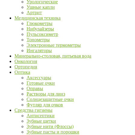
Урологические
Ушные капли
Артрит
Медицинская техника
Глюкометры
Нибулайзеры
Пульсоксиметр
Тонометры
Электронные термометры
Ингаляторы
Минерально-столовая, питьевая вода
Онкология
Ортопедия
Оптика
Аксессуары
Готовые очки
Оправы
Растворы для линз
Солнцезащитные очки
Футляр для очков
Средства гигиены
Антисептики
Зубные щетки
Зубные нити (Флоссы)
Зубные пасты и порошки