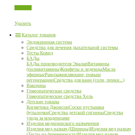
Корзина
Удалить
Каталог товаров
Эндокринная система
Средства для лечения дыхательной системы
Тесты Ковид
БАДы
БАДы производителя Эвалар
Витамины
(поливитамины)
Конфеты и леденцы
Масла
эфирные
Ранозаживляющие, повыш
регенерацию
Средства для ванн (соли, пенки...)
Вакцины
Гомеопатические средства
Гомеопатические средства Хель
Детские товары
Косметика Джонсон
Соски пустышки
бутылочки
Средства детской гигиены
Средства
ухода за младенцами
Изделия медицинского назначения
Изделия мед назнач (Шприцы)
Изделия мед назнач
(Тесты на беременность)
Изделия мед назнач