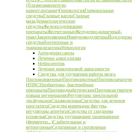
(Плазмозаменители,
парент.питание)
Гинекология
Гормональные
средства
Глазные капли
Глазные
мази
Дерматологические
средства
Железосодержащие
препараты
Желчегонные
Желудочно-кишечный-
тракт
Закрепляющие
Иммуномодуляторы
Йодсодерж
средства
Ноотропные и
транквилизаторы
Неврология
Антидепрессанты
Лечение алкоголизма
Нейролептик
Лечение никотиновой зависимости
Средства для улучшения работы мозга
Противоязвенные
Противорвотные
Противозачаточ
НПВС
Пробиотики, бактерийные
препараты
Противодиабетические
Противоастматич
повыш регенерацию
Регуляторы эректильной
дисфункции
Спазмолитики
Средства для лечения
простатита
Средства коррекции фигуры,
регуляторы аппетита
Средства от синдрома
похмелья
Средства улучшающие пищеварение
(ферменты...)
Слабительные и
ветрогонные
Седативные и снотворные