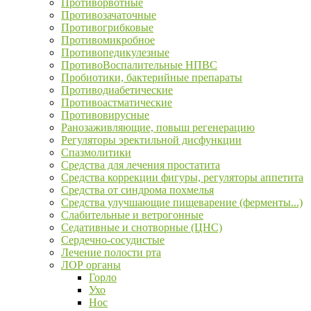
Противорвотные
Противозачаточные
Противогрибковые
Противомикробное
Противопедикулезные
ПротивоВоспалительные НПВС
Пробиотики, бактерийные препараты
Противодиабетические
Противоастматические
Противовирусные
Ранозаживляющие, повыш регенерацию
Регуляторы эректильной дисфункции
Спазмолитики
Средства для лечения простатита
Средства коррекции фигуры, регуляторы аппетита
Средства от синдрома похмелья
Средства улучшающие пищеварение (ферменты...)
Слабительные и ветрогонные
Седативные и снотворные (ЦНС)
Сердечно-сосудистые
Лечение полости рта
ЛОР органы
Горло
Ухо
Нос