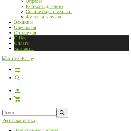
Оправы
Растворы для линз
Солнцезащитные очки
Футляр для очков
Вакцины
Онкология
Ортопедия
О Нас
Оплата
Контакты
Регистрация
Вход
Эндокринная система