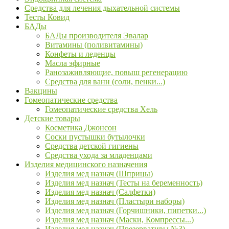
Средства для лечения дыхательной системы
Тесты Ковид
БАДы
БАДы производителя Эвалар
Витамины (поливитамины)
Конфеты и леденцы
Масла эфирные
Ранозаживляющие, повыш регенерацию
Средства для ванн (соли, пенки...)
Вакцины
Гомеопатические средства
Гомеопатические средства Хель
Детские товары
Косметика Джонсон
Соски пустышки бутылочки
Средства детской гигиены
Средства ухода за младенцами
Изделия медицинского назначения
Изделия мед назнач (Шприцы)
Изделия мед назнач (Тесты на беременность)
Изделия мед назнач (Салфетки)
Изделия мед назнач (Пластыри наборы)
Изделия мед назнач (Горчишники, пипетки...)
Изделия мед назнач (Маски, Компрессы...)
Изделия мед назнач (Презервативы №3)