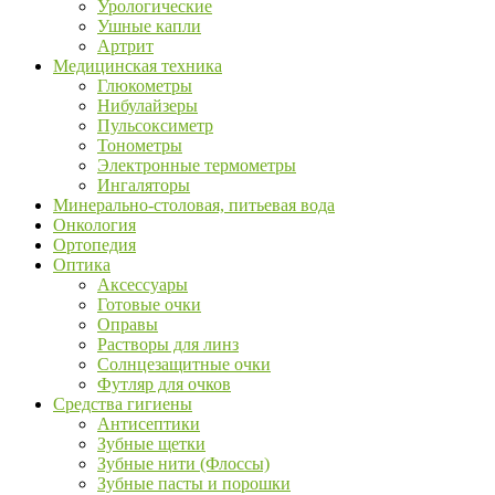
Урологические
Ушные капли
Артрит
Медицинская техника
Глюкометры
Нибулайзеры
Пульсоксиметр
Тонометры
Электронные термометры
Ингаляторы
Минерально-столовая, питьевая вода
Онкология
Ортопедия
Оптика
Аксессуары
Готовые очки
Оправы
Растворы для линз
Солнцезащитные очки
Футляр для очков
Средства гигиены
Антисептики
Зубные щетки
Зубные нити (Флоссы)
Зубные пасты и порошки