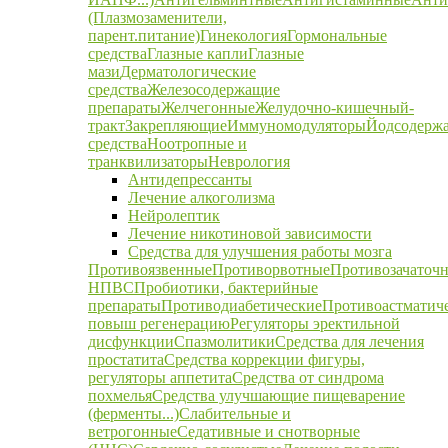
(Плазмозаменители,
парент.питание)
Гинекология
Гормональные
средства
Глазные капли
Глазные
мази
Дерматологические
средства
Железосодержащие
препараты
Желчегонные
Желудочно-кишечный-
тракт
Закрепляющие
Иммуномодуляторы
Йодсодерж
средства
Ноотропные и
транквилизаторы
Неврология
Антидепрессанты
Лечение алкоголизма
Нейролептик
Лечение никотиновой зависимости
Средства для улучшения работы мозга
Противоязвенные
Противорвотные
Противозачаточ
НПВС
Пробиотики, бактерийные
препараты
Противодиабетические
Противоастматич
повыш регенерацию
Регуляторы эректильной
дисфункции
Спазмолитики
Средства для лечения
простатита
Средства коррекции фигуры,
регуляторы аппетита
Средства от синдрома
похмелья
Средства улучшающие пищеварение
(ферменты...)
Слабительные и
ветрогонные
Седативные и снотворные