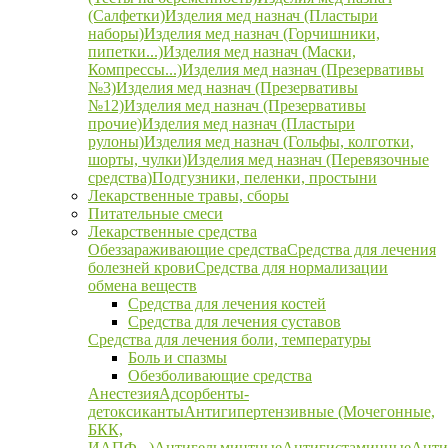
(Салфетки)
Изделия мед назнач (Пластыри
наборы)
Изделия мед назнач (Горчишники,
пипетки...)
Изделия мед назнач (Маски,
Компрессы...)
Изделия мед назнач (Презервативы
№3)
Изделия мед назнач (Презервативы
№12)
Изделия мед назнач (Презервативы
прочие)
Изделия мед назнач (Пластыри
рулоны)
Изделия мед назнач (Гольфы, колготки,
шорты, чулки)
Изделия мед назнач (Перевязочные
средства)
Подгузники, пеленки, простыни
Лекарственные травы, сборы
Питательные смеси
Лекарственные средства
Обеззараживающие средства
Средства для лечения
болезней крови
Средства для нормализации
обмена веществ
Средства для лечения костей
Средства для лечения суставов
Средства для лечения боли, температуры
Боль и спазмы
Обезболивающие средства
Анестезия
Адсорбенты-
детоксиканты
Антигипертензивные (Мочегонные,
БКК,
ИАПФ...)
Антигельминтные
Антигистаминные
Анти