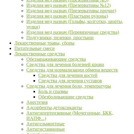
Изделия мед назнач (Презервативы №12)
Изделия мед назнач (Презервативы прочие)
Изделия мед назнач (Пластыри рулоны)
Изделия мед назнач (Гольфы, колготки, шорты,
чулки)
Изделия мед назнач (Перевязочные средства)
Подгузники, пеленки, простыни
Лекарственные травы, сборы
Питательные смеси
Лекарственные средства
Обеззараживающие средства
Средства для лечения болезней крови
Средства для нормализации обмена веществ
Средства для лечения костей
Средства для лечения суставов
Средства для лечения боли, температуры
Боль и спазмы
Обезболивающие средства
Анестезия
Адсорбенты-детоксиканты
Антигипертензивные (Мочегонные, БКК,
ИАПФ...)
Антигельминтные
Антигистаминные