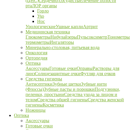
(ЦНС)
Сердечно-сосудистые
Лечение полости
рта
ЛОР органы
Горло
Ухо
Нос
Урологические
Ушные капли
Артрит
Медицинская техника
Глюкометры
Нибулайзеры
Пульсоксиметр
Тонометры
термометры
Ингаляторы
Минерально-столовая, питьевая вода
Онкология
Ортопедия
Оптика
Аксессуары
Готовые очки
Оправы
Растворы для
линз
Солнцезащитные очки
Футляр для очков
Средства гигиены
Антисептики
Зубные щетки
Зубные нити
(Флоссы)
Зубные пасты и порошки
Подгузники,
пеленки, простыни
Средства ухода за лицом и
телом
Средства общей гигиены
Средства женской
гигиены
Косметика
Ножницы
Оптика
Аксессуары
Готовые очки