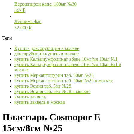
Верошпирон капс. 100мг №30
367
₽
Ленвима 4мг
52 900
₽
Теги
Купить доксорубицин в москве
доксорубицин купить в москве
купить Кальциумфолинат-эбеве 10мг/мл 10мл №1
купить Кальциумфолинат-эбеве 10мг/мл 10мл №1 в
москве
купить Меркаптопурин таб. 50мг №25
купить Меркаптопурин таб. 50мг №25 в москве
купить Эсмия таб. 5мг №28
купить Эсмия таб. 5мг №28 в москве
купить лаквель
купить лаквель в москве
Пластырь Cosmopor E
15см/8см №25