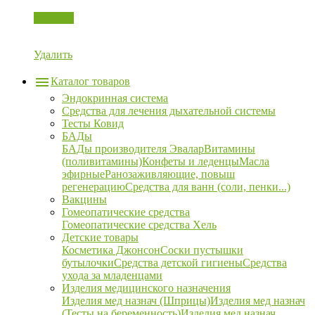
Корзина
Удалить
Каталог товаров
Эндокринная система
Средства для лечения дыхательной системы
Тесты Ковид
БАДы
БАДы производителя Эвалар
Витамины
(поливитамины)
Конфеты и леденцы
Масла
эфирные
Ранозаживляющие, повыш
регенерацию
Средства для ванн (соли, пенки...)
Вакцины
Гомеопатические средства
Гомеопатические средства Хель
Детские товары
Косметика Джонсон
Соски пустышки
бутылочки
Средства детской гигиены
Средства
ухода за младенцами
Изделия медицинского назначения
Изделия мед назнач (Шприцы)
Изделия мед назнач
(Тесты на беременность)
Изделия мед назнач