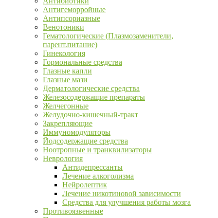
Антибиотики
Антигеморройные
Антипсориазные
Венотоники
Гематологические (Плазмозаменители,
парент.питание)
Гинекология
Гормональные средства
Глазные капли
Глазные мази
Дерматологические средства
Железосодержащие препараты
Желчегонные
Желудочно-кишечный-тракт
Закрепляющие
Иммуномодуляторы
Йодсодержащие средства
Ноотропные и транквилизаторы
Неврология
Антидепрессанты
Лечение алкоголизма
Нейролептик
Лечение никотиновой зависимости
Средства для улучшения работы мозга
Противоязвенные