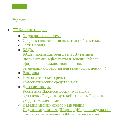
Корзина
Удалить
Каталог товаров
Эндокринная система
Средства для лечения дыхательной системы
Тесты Ковид
БАДы
БАДы производителя Эвалар
Витамины
(поливитамины)
Конфеты и леденцы
Масла
эфирные
Ранозаживляющие, повыш
регенерацию
Средства для ванн (соли, пенки...)
Вакцины
Гомеопатические средства
Гомеопатические средства Хель
Детские товары
Косметика Джонсон
Соски пустышки
бутылочки
Средства детской гигиены
Средства
ухода за младенцами
Изделия медицинского назначения
Изделия мед назнач (Шприцы)
Изделия мед назнач
(Тесты на беременность)
Изделия мед назнач