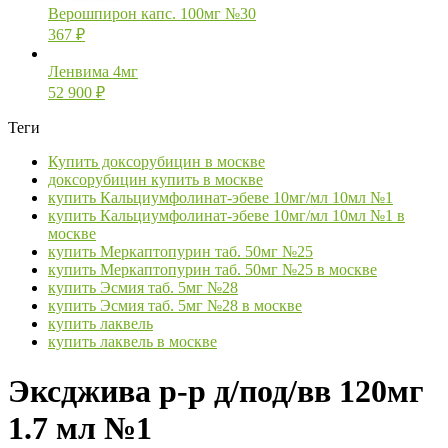
Верошпирон капс. 100мг №30
367
₽
Ленвима 4мг
52 900
₽
Теги
Купить доксорубицин в москве
доксорубицин купить в москве
купить Кальциумфолинат-эбеве 10мг/мл 10мл №1
купить Кальциумфолинат-эбеве 10мг/мл 10мл №1 в
москве
купить Меркаптопурин таб. 50мг №25
купить Меркаптопурин таб. 50мг №25 в москве
купить Эсмия таб. 5мг №28
купить Эсмия таб. 5мг №28 в москве
купить лаквель
купить лаквель в москве
Эксджива р-р д/под/вв 120мг
1.7 мл №1