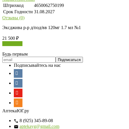
Штрихкод
4650062750199
Срок Годности
31.08.2027
Отзывы (0)
Эксджива р-р д/под/вв 120мг 1.7 мл №1
21 500
₽
В корзину
Будь первым
Подписывайтесь на нас
АптекаЮГ.ру
8 (925) 345-89-08
aptekayg@gmail.com