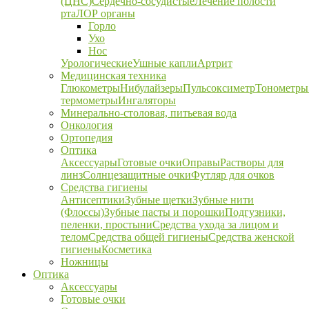
(ЦНС)
Сердечно-сосудистые
Лечение полости
рта
ЛОР органы
Горло
Ухо
Нос
Урологические
Ушные капли
Артрит
Медицинская техника
Глюкометры
Нибулайзеры
Пульсоксиметр
Тонометры
термометры
Ингаляторы
Минерально-столовая, питьевая вода
Онкология
Ортопедия
Оптика
Аксессуары
Готовые очки
Оправы
Растворы для
линз
Солнцезащитные очки
Футляр для очков
Средства гигиены
Антисептики
Зубные щетки
Зубные нити
(Флоссы)
Зубные пасты и порошки
Подгузники,
пеленки, простыни
Средства ухода за лицом и
телом
Средства общей гигиены
Средства женской
гигиены
Косметика
Ножницы
Оптика
Аксессуары
Готовые очки