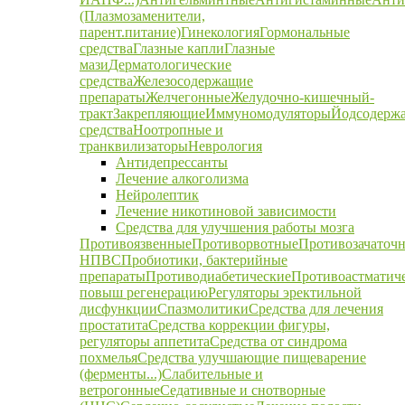
(Плазмозаменители,
парент.питание)
Гинекология
Гормональные
средства
Глазные капли
Глазные
мази
Дерматологические
средства
Железосодержащие
препараты
Желчегонные
Желудочно-кишечный-
тракт
Закрепляющие
Иммуномодуляторы
Йодсодерж
средства
Ноотропные и
транквилизаторы
Неврология
Антидепрессанты
Лечение алкоголизма
Нейролептик
Лечение никотиновой зависимости
Средства для улучшения работы мозга
Противоязвенные
Противорвотные
Противозачаточ
НПВС
Пробиотики, бактерийные
препараты
Противодиабетические
Противоастматич
повыш регенерацию
Регуляторы эректильной
дисфункции
Спазмолитики
Средства для лечения
простатита
Средства коррекции фигуры,
регуляторы аппетита
Средства от синдрома
похмелья
Средства улучшающие пищеварение
(ферменты...)
Слабительные и
ветрогонные
Седативные и снотворные