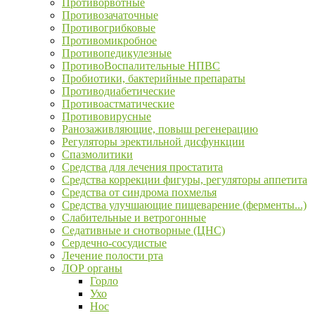
Противорвотные
Противозачаточные
Противогрибковые
Противомикробное
Противопедикулезные
ПротивоВоспалительные НПВС
Пробиотики, бактерийные препараты
Противодиабетические
Противоастматические
Противовирусные
Ранозаживляющие, повыш регенерацию
Регуляторы эректильной дисфункции
Спазмолитики
Средства для лечения простатита
Средства коррекции фигуры, регуляторы аппетита
Средства от синдрома похмелья
Средства улучшающие пищеварение (ферменты...)
Слабительные и ветрогонные
Седативные и снотворные (ЦНС)
Сердечно-сосудистые
Лечение полости рта
ЛОР органы
Горло
Ухо
Нос