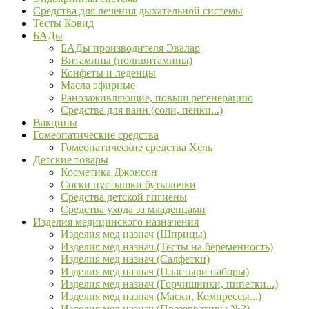
Средства для лечения дыхательной системы
Тесты Ковид
БАДы
БАДы производителя Эвалар
Витамины (поливитамины)
Конфеты и леденцы
Масла эфирные
Ранозаживляющие, повыш регенерацию
Средства для ванн (соли, пенки...)
Вакцины
Гомеопатические средства
Гомеопатические средства Хель
Детские товары
Косметика Джонсон
Соски пустышки бутылочки
Средства детской гигиены
Средства ухода за младенцами
Изделия медицинского назначения
Изделия мед назнач (Шприцы)
Изделия мед назнач (Тесты на беременность)
Изделия мед назнач (Салфетки)
Изделия мед назнач (Пластыри наборы)
Изделия мед назнач (Горчишники, пипетки...)
Изделия мед назнач (Маски, Компрессы...)
Изделия мед назнач (Презервативы №3)