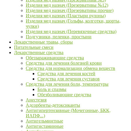
Изделия мед назнач (Презервативы №12)
Изделия мед назнач (Презервативы прочие)
Изделия мед назнач (Пластыри рулоны)
Изделия мед назнач (Гольфы, колготки, шорты,
чулки)
Изделия мед назнач (Перевязочные средства)
Подгузники, пеленки, простыни
Лекарственные травы, сборы
Питательные смеси
Лекарственные средства
Обеззараживающие средства
Средства для лечения болезней крови
Средства для нормализации обмена веществ
Средства для лечения костей
Средства для лечения суставов
Средства для лечения боли, температуры
Боль и спазмы
Обезболивающие средства
Анестезия
Адсорбенты-детоксиканты
Антигипертензивные (Мочегонные, БКК,
ИАПФ...)
Антигельминтные
Антигистаминные