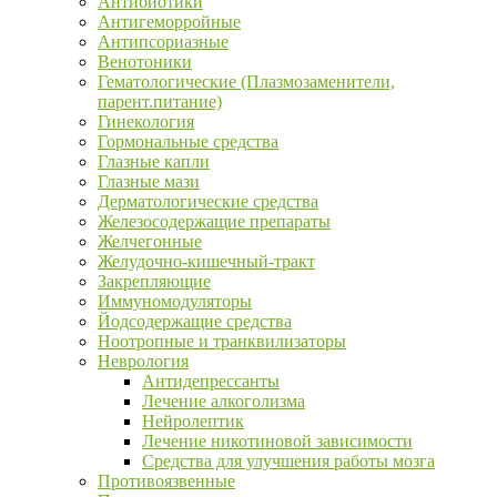
Антибиотики
Антигеморройные
Антипсориазные
Венотоники
Гематологические (Плазмозаменители,
парент.питание)
Гинекология
Гормональные средства
Глазные капли
Глазные мази
Дерматологические средства
Железосодержащие препараты
Желчегонные
Желудочно-кишечный-тракт
Закрепляющие
Иммуномодуляторы
Йодсодержащие средства
Ноотропные и транквилизаторы
Неврология
Антидепрессанты
Лечение алкоголизма
Нейролептик
Лечение никотиновой зависимости
Средства для улучшения работы мозга
Противоязвенные