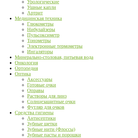
Урологические
Ушные капли
Артрит
Медицинская техника
Глюкометры
Нибулайзеры
Пульсоксиметр
Тонометры
Электронные термометры
Ингаляторы
Минерально-столовая, питьевая вода
Онкология
Ортопедия
Оптика
Аксессуары
Готовые очки
Оправы
Растворы для линз
Солнцезащитные очки
Футляр для очков
Средства гигиены
Антисептики
Зубные щетки
Зубные нити (Флоссы)
Зубные пасты и порошки