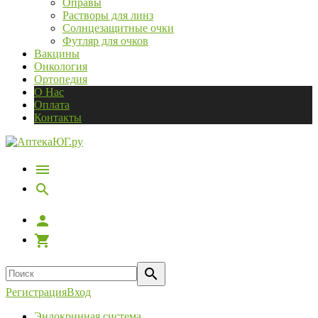
Оправы
Растворы для линз
Солнцезащитные очки
Футляр для очков
Вакцины
Онкология
Ортопедия
О Нас
Оплата
Контакты
Регистрация
Вход
Эндокринная система