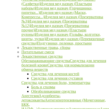
(Салфетки)
Изделия мед назнач (Пластыри
наборы)
Изделия мед назнач (Горчишники,
пипетки...)
Изделия мед назнач (Маски,
Компрессы...)
Изделия мед назнач (Презервативы
№3)
Изделия мед назнач (Презервативы
№12)
Изделия мед назнач (Презервативы
прочие)
Изделия мед назнач (Пластыри
рулоны)
Изделия мед назнач (Гольфы, колготки,
шорты, чулки)
Изделия мед назнач (Перевязочные
средства)
Подгузники, пеленки, простыни
Лекарственные травы, сборы
Питательные смеси
Лекарственные средства
Обеззараживающие средства
Средства для лечения
болезней крови
Средства для нормализации
обмена веществ
Средства для лечения костей
Средства для лечения суставов
Средства для лечения боли, температуры
Боль и спазмы
Обезболивающие средства
Анестезия
Адсорбенты-
детоксиканты
Антигипертензивные (Мочегонные,
БКК,
ИАПФ...)
Антигельминтные
Антигистаминные
Анти