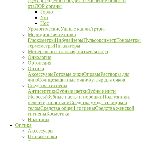
(ЦНС)
Сердечно-сосудистые
Лечение полости
рта
ЛОР органы
Горло
Ухо
Нос
Урологические
Ушные капли
Артрит
Медицинская техника
Глюкометры
Нибулайзеры
Пульсоксиметр
Тонометры
термометры
Ингаляторы
Минерально-столовая, питьевая вода
Онкология
Ортопедия
Оптика
Аксессуары
Готовые очки
Оправы
Растворы для
линз
Солнцезащитные очки
Футляр для очков
Средства гигиены
Антисептики
Зубные щетки
Зубные нити
(Флоссы)
Зубные пасты и порошки
Подгузники,
пеленки, простыни
Средства ухода за лицом и
телом
Средства общей гигиены
Средства женской
гигиены
Косметика
Ножницы
Оптика
Аксессуары
Готовые очки