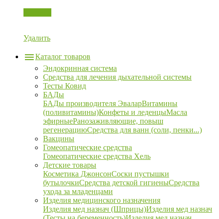
Корзина
Удалить
Каталог товаров
Эндокринная система
Средства для лечения дыхательной системы
Тесты Ковид
БАДы
БАДы производителя Эвалар
Витамины
(поливитамины)
Конфеты и леденцы
Масла
эфирные
Ранозаживляющие, повыш
регенерацию
Средства для ванн (соли, пенки...)
Вакцины
Гомеопатические средства
Гомеопатические средства Хель
Детские товары
Косметика Джонсон
Соски пустышки
бутылочки
Средства детской гигиены
Средства
ухода за младенцами
Изделия медицинского назначения
Изделия мед назнач (Шприцы)
Изделия мед назнач
(Тесты на беременность)
Изделия мед назнач