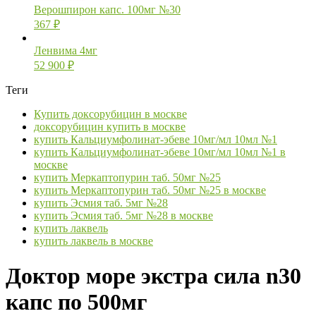
Верошпирон капс. 100мг №30
367
₽
Ленвима 4мг
52 900
₽
Теги
Купить доксорубицин в москве
доксорубицин купить в москве
купить Кальциумфолинат-эбеве 10мг/мл 10мл №1
купить Кальциумфолинат-эбеве 10мг/мл 10мл №1 в
москве
купить Меркаптопурин таб. 50мг №25
купить Меркаптопурин таб. 50мг №25 в москве
купить Эсмия таб. 5мг №28
купить Эсмия таб. 5мг №28 в москве
купить лаквель
купить лаквель в москве
Доктор море экстра сила n30
капс по 500мг