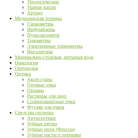
Урологические
Ушные капли
Артрит
Медицинская техника
Глюкометры
Нибулайзеры
Пульсоксиметр
Тонометры
Электронные термометры
Ингаляторы
Минерально-столовая, питьевая вода
Онкология
Ортопедия
Оптика
Аксессуары
Готовые очки
Оправы
Растворы для линз
Солнцезащитные очки
Футляр для очков
Средства гигиены
Антисептики
Зубные щетки
Зубные нити (Флоссы)
Зубные пасты и порошки