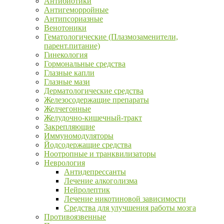
Антибиотики
Антигеморройные
Антипсориазные
Венотоники
Гематологические (Плазмозаменители,
парент.питание)
Гинекология
Гормональные средства
Глазные капли
Глазные мази
Дерматологические средства
Железосодержащие препараты
Желчегонные
Желудочно-кишечный-тракт
Закрепляющие
Иммуномодуляторы
Йодсодержащие средства
Ноотропные и транквилизаторы
Неврология
Антидепрессанты
Лечение алкоголизма
Нейролептик
Лечение никотиновой зависимости
Средства для улучшения работы мозга
Противоязвенные