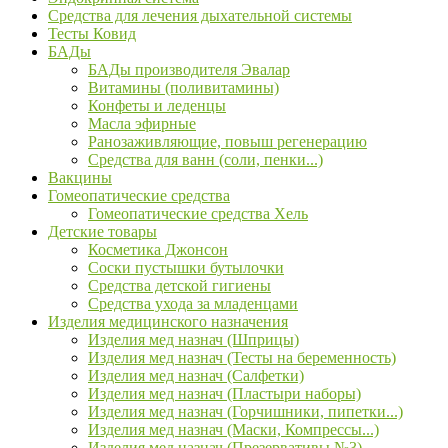
Средства для лечения дыхательной системы
Тесты Ковид
БАДы
БАДы производителя Эвалар
Витамины (поливитамины)
Конфеты и леденцы
Масла эфирные
Ранозаживляющие, повыш регенерацию
Средства для ванн (соли, пенки...)
Вакцины
Гомеопатические средства
Гомеопатические средства Хель
Детские товары
Косметика Джонсон
Соски пустышки бутылочки
Средства детской гигиены
Средства ухода за младенцами
Изделия медицинского назначения
Изделия мед назнач (Шприцы)
Изделия мед назнач (Тесты на беременность)
Изделия мед назнач (Салфетки)
Изделия мед назнач (Пластыри наборы)
Изделия мед назнач (Горчишники, пипетки...)
Изделия мед назнач (Маски, Компрессы...)
Изделия мед назнач (Презервативы №3)