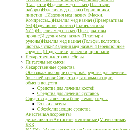
(Салфетки)
Изделия мед назнач (Пластыри
наборы)
Изделия мед назнач (Горчишники,
пипетки...)
Изделия мед назнач (Маски,
Компрессы...)
Изделия мед назнач (Презервативы
№3)
Изделия мед назнач (Презервативы
№12)
Изделия мед назнач (Презервативы
прочие)
Изделия мед назнач (Пластыри
рулоны)
Изделия мед назнач (Гольфы, колготки,
шорты, чулки)
Изделия мед назнач (Перевязочные
средства)
Подгузники, пеленки, простыни
Лекарственные травы, сборы
Питательные смеси
Лекарственные средства
Обеззараживающие средства
Средства для лечения
болезней крови
Средства для нормализации
обмена веществ
Средства для лечения костей
Средства для лечения суставов
Средства для лечения боли, температуры
Боль и спазмы
Обезболивающие средства
Анестезия
Адсорбенты-
детоксиканты
Антигипертензивные (Мочегонные,
БКК,
ИАПФ...)
Антигельминтные
Антигистаминные
Анти