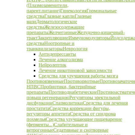
(Плазмозаменители,
парент.питание)
Гинекология
Гормональные
средства
Глазные капли
Глазные
мази
Дерматологические
средства
Железосодержащие
препараты
Желчегонные
Желудочно-кишечный-
тракт
Закрепляющие
Иммуномодуляторы
Йодсодерж
средства
Ноотропные и
транквилизаторы
Неврология
Антидепрессанты
Лечение алкоголизма
Нейролептик
Лечение никотиновой зависимости
Средства для улучшения работы мозга
Противоязвенные
Противорвотные
Противозачаточ
НПВС
Пробиотики, бактерийные
препараты
Противодиабетические
Противоастматич
повыш регенерацию
Регуляторы эректильной
дисфункции
Спазмолитики
Средства для лечения
простатита
Средства коррекции фигуры,
регуляторы аппетита
Средства от синдрома
похмелья
Средства улучшающие пищеварение
(ферменты...)
Слабительные и
ветрогонные
Седативные и снотворные