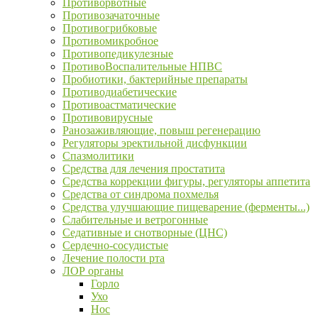
Противорвотные
Противозачаточные
Противогрибковые
Противомикробное
Противопедикулезные
ПротивоВоспалительные НПВС
Пробиотики, бактерийные препараты
Противодиабетические
Противоастматические
Противовирусные
Ранозаживляющие, повыш регенерацию
Регуляторы эректильной дисфункции
Спазмолитики
Средства для лечения простатита
Средства коррекции фигуры, регуляторы аппетита
Средства от синдрома похмелья
Средства улучшающие пищеварение (ферменты...)
Слабительные и ветрогонные
Седативные и снотворные (ЦНС)
Сердечно-сосудистые
Лечение полости рта
ЛОР органы
Горло
Ухо
Нос