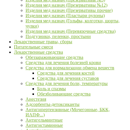
Изделия мед назнач (Презервативы №12)
Изделия мед назнач (Презервативы прочие)
Изделия мед назнач (Пластыри рулоны)
Изделия мед назнач (Гольфы, колготки, шорты,
чулки)
Изделия мед назнач (Перевязочные средства)
Подгузники, пеленки, простыни
Лекарственные травы, сборы
Питательные смеси
Лекарственные средства
Обеззараживающие средства
Средства для лечения болезней крови
Средства для нормализации обмена веществ
Средства для лечения костей
Средства для лечения суставов
Средства для лечения боли, температуры
Боль и спазмы
Обезболивающие средства
Анестезия
Адсорбенты-детоксиканты
Антигипертензивные (Мочегонные, БКК,
ИАПФ...)
Антигельминтные
Антигистаминные