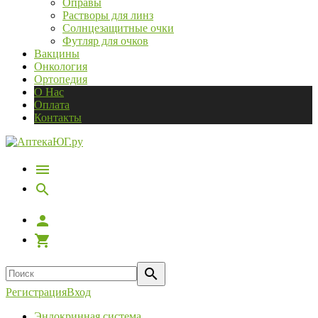
Оправы
Растворы для линз
Солнцезащитные очки
Футляр для очков
Вакцины
Онкология
Ортопедия
О Нас
Оплата
Контакты
Регистрация
Вход
Эндокринная система