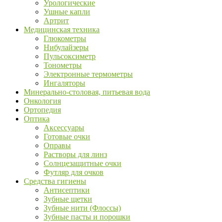
Урологические
Ушные капли
Артрит
Медицинская техника
Глюкометры
Нибулайзеры
Пульсоксиметр
Тонометры
Электронные термометры
Ингаляторы
Минерально-столовая, питьевая вода
Онкология
Ортопедия
Оптика
Аксессуары
Готовые очки
Оправы
Растворы для линз
Солнцезащитные очки
Футляр для очков
Средства гигиены
Антисептики
Зубные щетки
Зубные нити (Флоссы)
Зубные пасты и порошки