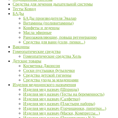
Средства для лечения дыхательной системы
Тесты Ковид
БАДы
БАДы производителя Эвалар
Витамины (поливитамины)
Конфеты и леденцы
Масла эфирные
Ранозаживляющие, повыш регенерацию
Средства для ванн (соли, пенки...)
Вакцины
Гомеопатические средства
Гомеопатические средства Хель
Детские товары
Косметика Джонсон
Соски пустышки бутылочки
Средства детской гигиены
Средства ухода за младенцами
Изделия медицинского назначения
Изделия мед назнач (Шприцы)
Изделия мед назнач (Тесты на беременность)
Изделия мед назнач (Салфетки)
Изделия мед назнач (Пластыри наборы)
Изделия мед назнач (Горчишники, пипетки...)
Изделия мед назнач (Маски, Компрессы...)
Изделия мед назнач (Презервативы №3)