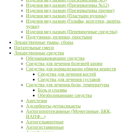
Изделия мед назнач (Презервативы №12)
Изделия мед назнач (Презервативы прочие)
Изделия мед назнач (Пластыри рулоны)
Изделия мед назнач (Гольфы, колготки, шорты,
чулки)
Изделия мед назнач (Перевязочные средства)
Подгузники, пеленки, простыни
Лекарственные травы, сборы
Питательные смеси
Лекарственные средства
Обеззараживающие средства
Средства для лечения болезней крови
Средства для нормализации обмена веществ
Средства для лечения костей
Средства для лечения суставов
Средства для лечения боли, температуры
Боль и спазмы
Обезболивающие средства
Анестезия
Адсорбенты-детоксиканты
Антигипертензивные (Мочегонные, БКК,
ИАПФ...)
Антигельминтные
Антигистаминные