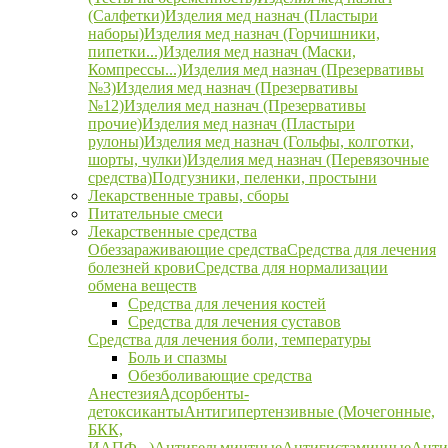
(Салфетки)
Изделия мед назнач (Пластыри
наборы)
Изделия мед назнач (Горчишники,
пипетки...)
Изделия мед назнач (Маски,
Компрессы...)
Изделия мед назнач (Презервативы
№3)
Изделия мед назнач (Презервативы
№12)
Изделия мед назнач (Презервативы
прочие)
Изделия мед назнач (Пластыри
рулоны)
Изделия мед назнач (Гольфы, колготки,
шорты, чулки)
Изделия мед назнач (Перевязочные
средства)
Подгузники, пеленки, простыни
Лекарственные травы, сборы
Питательные смеси
Лекарственные средства
Обеззараживающие средства
Средства для лечения
болезней крови
Средства для нормализации
обмена веществ
Средства для лечения костей
Средства для лечения суставов
Средства для лечения боли, температуры
Боль и спазмы
Обезболивающие средства
Анестезия
Адсорбенты-
детоксиканты
Антигипертензивные (Мочегонные,
БКК,
ИАПФ...)
Антигельминтные
Антигистаминные
Анти