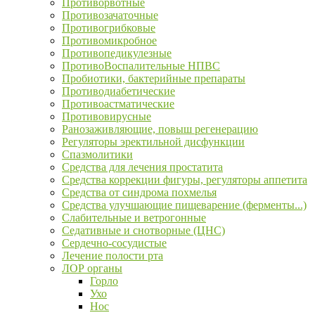
Противорвотные
Противозачаточные
Противогрибковые
Противомикробное
Противопедикулезные
ПротивоВоспалительные НПВС
Пробиотики, бактерийные препараты
Противодиабетические
Противоастматические
Противовирусные
Ранозаживляющие, повыш регенерацию
Регуляторы эректильной дисфункции
Спазмолитики
Средства для лечения простатита
Средства коррекции фигуры, регуляторы аппетита
Средства от синдрома похмелья
Средства улучшающие пищеварение (ферменты...)
Слабительные и ветрогонные
Седативные и снотворные (ЦНС)
Сердечно-сосудистые
Лечение полости рта
ЛОР органы
Горло
Ухо
Нос