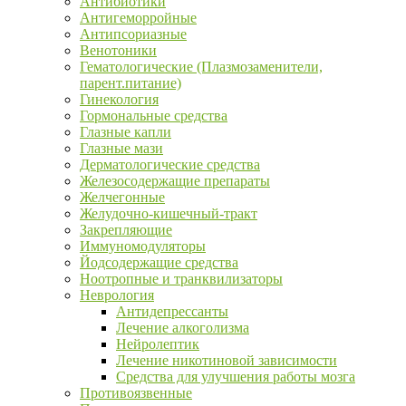
Антибиотики
Антигеморройные
Антипсориазные
Венотоники
Гематологические (Плазмозаменители,
парент.питание)
Гинекология
Гормональные средства
Глазные капли
Глазные мази
Дерматологические средства
Железосодержащие препараты
Желчегонные
Желудочно-кишечный-тракт
Закрепляющие
Иммуномодуляторы
Йодсодержащие средства
Ноотропные и транквилизаторы
Неврология
Антидепрессанты
Лечение алкоголизма
Нейролептик
Лечение никотиновой зависимости
Средства для улучшения работы мозга
Противоязвенные