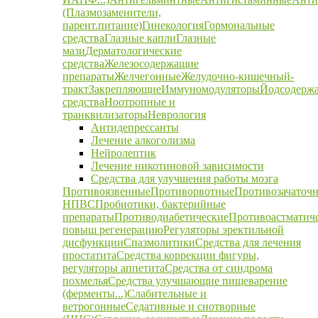
(Плазмозаменители,
парент.питание)
Гинекология
Гормональные
средства
Глазные капли
Глазные
мази
Дерматологические
средства
Железосодержащие
препараты
Желчегонные
Желудочно-кишечный-
тракт
Закрепляющие
Иммуномодуляторы
Йодсодерж
средства
Ноотропные и
транквилизаторы
Неврология
Антидепрессанты
Лечение алкоголизма
Нейролептик
Лечение никотиновой зависимости
Средства для улучшения работы мозга
Противоязвенные
Противорвотные
Противозачаточ
НПВС
Пробиотики, бактерийные
препараты
Противодиабетические
Противоастматич
повыш регенерацию
Регуляторы эректильной
дисфункции
Спазмолитики
Средства для лечения
простатита
Средства коррекции фигуры,
регуляторы аппетита
Средства от синдрома
похмелья
Средства улучшающие пищеварение
(ферменты...)
Слабительные и
ветрогонные
Седативные и снотворные