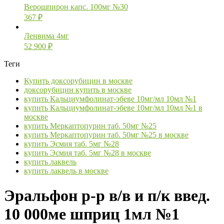
Верошпирон капс. 100мг №30
367
₽
Ленвима 4мг
52 900
₽
Теги
Купить доксорубицин в москве
доксорубицин купить в москве
купить Кальциумфолинат-эбеве 10мг/мл 10мл №1
купить Кальциумфолинат-эбеве 10мг/мл 10мл №1 в
москве
купить Меркаптопурин таб. 50мг №25
купить Меркаптопурин таб. 50мг №25 в москве
купить Эсмия таб. 5мг №28
купить Эсмия таб. 5мг №28 в москве
купить лаквель
купить лаквель в москве
Эральфон р-р в/в и п/к введ.
10 000ме шприц 1мл №1