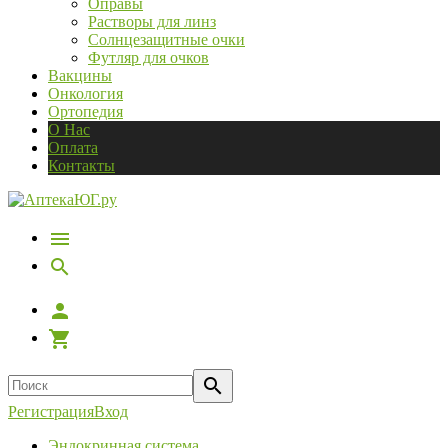
Оправы
Растворы для линз
Солнцезащитные очки
Футляр для очков
Вакцины
Онкология
Ортопедия
О Нас
Оплата
Контакты
Регистрация
Вход
Эндокринная система