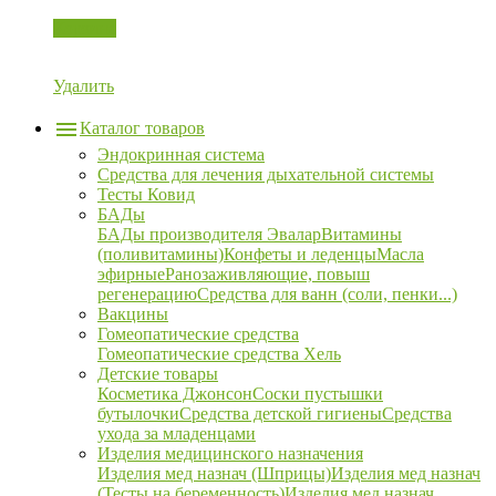
Корзина
Удалить
Каталог товаров
Эндокринная система
Средства для лечения дыхательной системы
Тесты Ковид
БАДы
БАДы производителя Эвалар
Витамины
(поливитамины)
Конфеты и леденцы
Масла
эфирные
Ранозаживляющие, повыш
регенерацию
Средства для ванн (соли, пенки...)
Вакцины
Гомеопатические средства
Гомеопатические средства Хель
Детские товары
Косметика Джонсон
Соски пустышки
бутылочки
Средства детской гигиены
Средства
ухода за младенцами
Изделия медицинского назначения
Изделия мед назнач (Шприцы)
Изделия мед назнач
(Тесты на беременность)
Изделия мед назнач