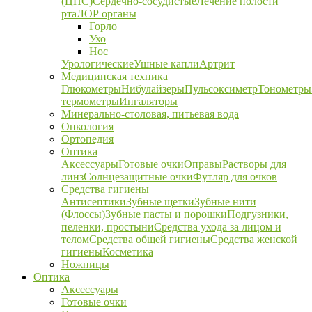
(ЦНС)
Сердечно-сосудистые
Лечение полости
рта
ЛОР органы
Горло
Ухо
Нос
Урологические
Ушные капли
Артрит
Медицинская техника
Глюкометры
Нибулайзеры
Пульсоксиметр
Тонометры
термометры
Ингаляторы
Минерально-столовая, питьевая вода
Онкология
Ортопедия
Оптика
Аксессуары
Готовые очки
Оправы
Растворы для
линз
Солнцезащитные очки
Футляр для очков
Средства гигиены
Антисептики
Зубные щетки
Зубные нити
(Флоссы)
Зубные пасты и порошки
Подгузники,
пеленки, простыни
Средства ухода за лицом и
телом
Средства общей гигиены
Средства женской
гигиены
Косметика
Ножницы
Оптика
Аксессуары
Готовые очки