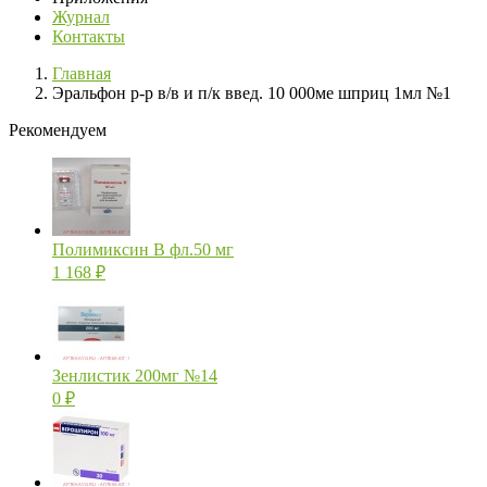
Журнал
Контакты
Главная
Эральфон р-р в/в и п/к введ. 10 000ме шприц 1мл №1
Рекомендуем
Полимиксин В фл.50 мг
1 168
₽
Зенлистик 200мг №14
0
₽