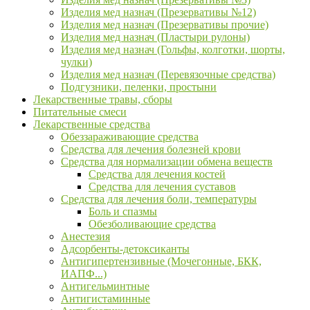
Изделия мед назнач (Презервативы №12)
Изделия мед назнач (Презервативы прочие)
Изделия мед назнач (Пластыри рулоны)
Изделия мед назнач (Гольфы, колготки, шорты,
чулки)
Изделия мед назнач (Перевязочные средства)
Подгузники, пеленки, простыни
Лекарственные травы, сборы
Питательные смеси
Лекарственные средства
Обеззараживающие средства
Средства для лечения болезней крови
Средства для нормализации обмена веществ
Средства для лечения костей
Средства для лечения суставов
Средства для лечения боли, температуры
Боль и спазмы
Обезболивающие средства
Анестезия
Адсорбенты-детоксиканты
Антигипертензивные (Мочегонные, БКК,
ИАПФ...)
Антигельминтные
Антигистаминные