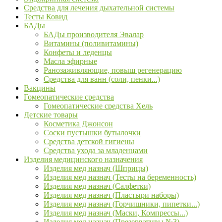
Средства для лечения дыхательной системы
Тесты Ковид
БАДы
БАДы производителя Эвалар
Витамины (поливитамины)
Конфеты и леденцы
Масла эфирные
Ранозаживляющие, повыш регенерацию
Средства для ванн (соли, пенки...)
Вакцины
Гомеопатические средства
Гомеопатические средства Хель
Детские товары
Косметика Джонсон
Соски пустышки бутылочки
Средства детской гигиены
Средства ухода за младенцами
Изделия медицинского назначения
Изделия мед назнач (Шприцы)
Изделия мед назнач (Тесты на беременность)
Изделия мед назнач (Салфетки)
Изделия мед назнач (Пластыри наборы)
Изделия мед назнач (Горчишники, пипетки...)
Изделия мед назнач (Маски, Компрессы...)
Изделия мед назнач (Презервативы №3)