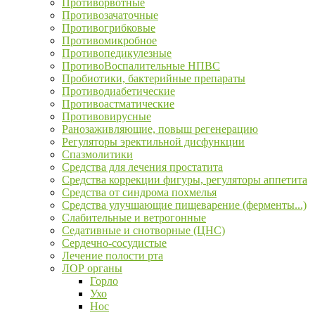
Противорвотные
Противозачаточные
Противогрибковые
Противомикробное
Противопедикулезные
ПротивоВоспалительные НПВС
Пробиотики, бактерийные препараты
Противодиабетические
Противоастматические
Противовирусные
Ранозаживляющие, повыш регенерацию
Регуляторы эректильной дисфункции
Спазмолитики
Средства для лечения простатита
Средства коррекции фигуры, регуляторы аппетита
Средства от синдрома похмелья
Средства улучшающие пищеварение (ферменты...)
Слабительные и ветрогонные
Седативные и снотворные (ЦНС)
Сердечно-сосудистые
Лечение полости рта
ЛОР органы
Горло
Ухо
Нос