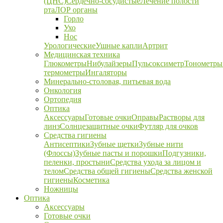
(ЦНС)
Сердечно-сосудистые
Лечение полости
рта
ЛОР органы
Горло
Ухо
Нос
Урологические
Ушные капли
Артрит
Медицинская техника
Глюкометры
Нибулайзеры
Пульсоксиметр
Тонометры
термометры
Ингаляторы
Минерально-столовая, питьевая вода
Онкология
Ортопедия
Оптика
Аксессуары
Готовые очки
Оправы
Растворы для
линз
Солнцезащитные очки
Футляр для очков
Средства гигиены
Антисептики
Зубные щетки
Зубные нити
(Флоссы)
Зубные пасты и порошки
Подгузники,
пеленки, простыни
Средства ухода за лицом и
телом
Средства общей гигиены
Средства женской
гигиены
Косметика
Ножницы
Оптика
Аксессуары
Готовые очки