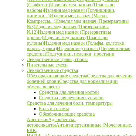
(Салфетки)
Изделия мед назнач (Пластыри
наборы)
Изделия мед назнач (Горчишники,
пипетки...)
Изделия мед назнач (Маски,
Компрессы...)
Изделия мед назнач (Презервативы
№3)
Изделия мед назнач (Презервативы
№12)
Изделия мед назнач (Презервативы
прочие)
Изделия мед назнач (Пластыри
рулоны)
Изделия мед назнач (Гольфы, колготки,
шорты, чулки)
Изделия мед назнач (Перевязочные
средства)
Подгузники, пеленки, простыни
Лекарственные травы, сборы
Питательные смеси
Лекарственные средства
Обеззараживающие средства
Средства для лечения
болезней крови
Средства для нормализации
обмена веществ
Средства для лечения костей
Средства для лечения суставов
Средства для лечения боли, температуры
Боль и спазмы
Обезболивающие средства
Анестезия
Адсорбенты-
детоксиканты
Антигипертензивные (Мочегонные,
БКК,
ИАПФ...)
Антигельминтные
Антигистаминные
Анти