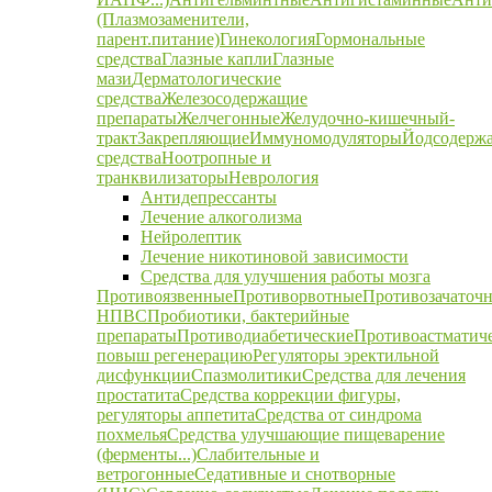
(Плазмозаменители,
парент.питание)
Гинекология
Гормональные
средства
Глазные капли
Глазные
мази
Дерматологические
средства
Железосодержащие
препараты
Желчегонные
Желудочно-кишечный-
тракт
Закрепляющие
Иммуномодуляторы
Йодсодерж
средства
Ноотропные и
транквилизаторы
Неврология
Антидепрессанты
Лечение алкоголизма
Нейролептик
Лечение никотиновой зависимости
Средства для улучшения работы мозга
Противоязвенные
Противорвотные
Противозачаточ
НПВС
Пробиотики, бактерийные
препараты
Противодиабетические
Противоастматич
повыш регенерацию
Регуляторы эректильной
дисфункции
Спазмолитики
Средства для лечения
простатита
Средства коррекции фигуры,
регуляторы аппетита
Средства от синдрома
похмелья
Средства улучшающие пищеварение
(ферменты...)
Слабительные и
ветрогонные
Седативные и снотворные