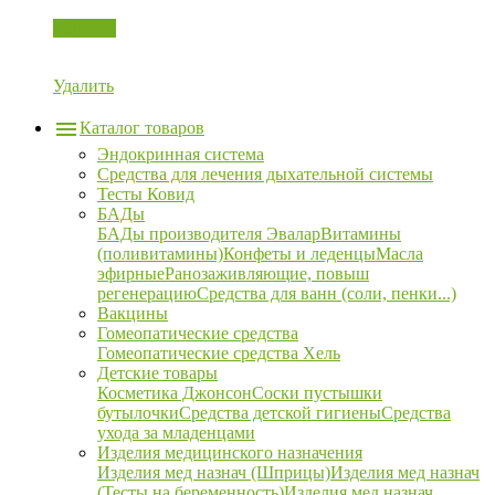
Корзина
Удалить
Каталог товаров
Эндокринная система
Средства для лечения дыхательной системы
Тесты Ковид
БАДы
БАДы производителя Эвалар
Витамины
(поливитамины)
Конфеты и леденцы
Масла
эфирные
Ранозаживляющие, повыш
регенерацию
Средства для ванн (соли, пенки...)
Вакцины
Гомеопатические средства
Гомеопатические средства Хель
Детские товары
Косметика Джонсон
Соски пустышки
бутылочки
Средства детской гигиены
Средства
ухода за младенцами
Изделия медицинского назначения
Изделия мед назнач (Шприцы)
Изделия мед назнач
(Тесты на беременность)
Изделия мед назнач