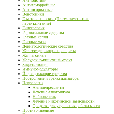
Антибиотики
Антигеморройные
Антипсориазные
Венотоники
Гематологические (Плазмозаменители,
парент.питание)
Гинекология
Гормональные средства
Глазные капли
Глазные мази
Дерматологические средства
Железосодержащие препараты
Желчегонные
Желудочно-кишечный-тракт
Закрепляющие
Иммуномодуляторы
Йодсодержащие средства
Ноотропные и транквилизаторы
Неврология
Антидепрессанты
Лечение алкоголизма
Нейролептик
Лечение никотиновой зависимости
Средства для улучшения работы мозга
Противоязвенные