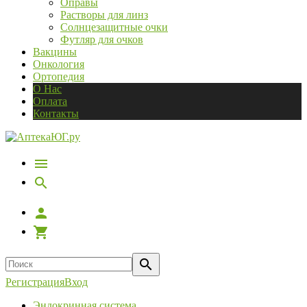
Оправы
Растворы для линз
Солнцезащитные очки
Футляр для очков
Вакцины
Онкология
Ортопедия
О Нас
Оплата
Контакты
Регистрация
Вход
Эндокринная система