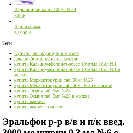
Верошпирон капс. 100мг №30
367
₽
Ленвима 4мг
52 900
₽
Теги
Купить доксорубицин в москве
доксорубицин купить в москве
купить Кальциумфолинат-эбеве 10мг/мл 10мл №1
купить Кальциумфолинат-эбеве 10мг/мл 10мл №1 в
москве
купить Меркаптопурин таб. 50мг №25
купить Меркаптопурин таб. 50мг №25 в москве
купить Эсмия таб. 5мг №28
купить Эсмия таб. 5мг №28 в москве
купить лаквель
купить лаквель в москве
Эральфон р-р в/в и п/к введ.
3000 ме шприц 0,3 мл №6 с