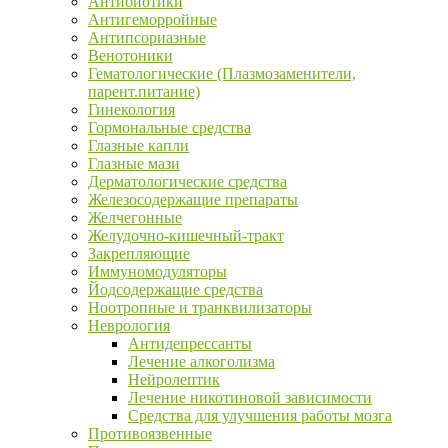
Антибиотики
Антигеморройные
Антипсориазные
Венотоники
Гематологические (Плазмозаменители,
парент.питание)
Гинекология
Гормональные средства
Глазные капли
Глазные мази
Дерматологические средства
Железосодержащие препараты
Желчегонные
Желудочно-кишечный-тракт
Закрепляющие
Иммуномодуляторы
Йодсодержащие средства
Ноотропные и транквилизаторы
Неврология
Антидепрессанты
Лечение алкоголизма
Нейролептик
Лечение никотиновой зависимости
Средства для улучшения работы мозга
Противоязвенные