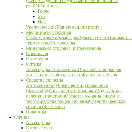
(ЦНС)
Сердечно-сосудистые
Лечение полости
рта
ЛОР органы
Горло
Ухо
Нос
Урологические
Ушные капли
Артрит
Медицинская техника
Глюкометры
Нибулайзеры
Пульсоксиметр
Тонометры
термометры
Ингаляторы
Минерально-столовая, питьевая вода
Онкология
Ортопедия
Оптика
Аксессуары
Готовые очки
Оправы
Растворы для
линз
Солнцезащитные очки
Футляр для очков
Средства гигиены
Антисептики
Зубные щетки
Зубные нити
(Флоссы)
Зубные пасты и порошки
Подгузники,
пеленки, простыни
Средства ухода за лицом и
телом
Средства общей гигиены
Средства женской
гигиены
Косметика
Ножницы
Оптика
Аксессуары
Готовые очки