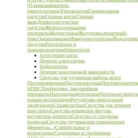
(Плазмозаменители,
парент.питание)
Гинекология
Гормональные
средства
Глазные капли
Глазные
мази
Дерматологические
средства
Железосодержащие
препараты
Желчегонные
Желудочно-кишечный-
тракт
Закрепляющие
Иммуномодуляторы
Йодсодерж
средства
Ноотропные и
транквилизаторы
Неврология
Антидепрессанты
Лечение алкоголизма
Нейролептик
Лечение никотиновой зависимости
Средства для улучшения работы мозга
Противоязвенные
Противорвотные
Противозачаточ
НПВС
Пробиотики, бактерийные
препараты
Противодиабетические
Противоастматич
повыш регенерацию
Регуляторы эректильной
дисфункции
Спазмолитики
Средства для лечения
простатита
Средства коррекции фигуры,
регуляторы аппетита
Средства от синдрома
похмелья
Средства улучшающие пищеварение
(ферменты...)
Слабительные и
ветрогонные
Седативные и снотворные