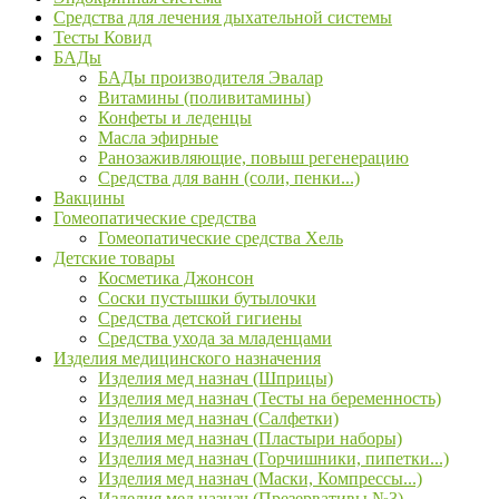
Средства для лечения дыхательной системы
Тесты Ковид
БАДы
БАДы производителя Эвалар
Витамины (поливитамины)
Конфеты и леденцы
Масла эфирные
Ранозаживляющие, повыш регенерацию
Средства для ванн (соли, пенки...)
Вакцины
Гомеопатические средства
Гомеопатические средства Хель
Детские товары
Косметика Джонсон
Соски пустышки бутылочки
Средства детской гигиены
Средства ухода за младенцами
Изделия медицинского назначения
Изделия мед назнач (Шприцы)
Изделия мед назнач (Тесты на беременность)
Изделия мед назнач (Салфетки)
Изделия мед назнач (Пластыри наборы)
Изделия мед назнач (Горчишники, пипетки...)
Изделия мед назнач (Маски, Компрессы...)
Изделия мед назнач (Презервативы №3)