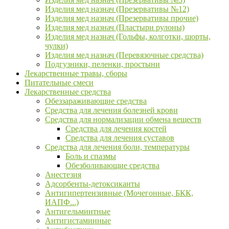
Изделия мед назнач (Презервативы №12)
Изделия мед назнач (Презервативы прочие)
Изделия мед назнач (Пластыри рулоны)
Изделия мед назнач (Гольфы, колготки, шорты,
чулки)
Изделия мед назнач (Перевязочные средства)
Подгузники, пеленки, простыни
Лекарственные травы, сборы
Питательные смеси
Лекарственные средства
Обеззараживающие средства
Средства для лечения болезней крови
Средства для нормализации обмена веществ
Средства для лечения костей
Средства для лечения суставов
Средства для лечения боли, температуры
Боль и спазмы
Обезболивающие средства
Анестезия
Адсорбенты-детоксиканты
Антигипертензивные (Мочегонные, БКК,
ИАПФ...)
Антигельминтные
Антигистаминные