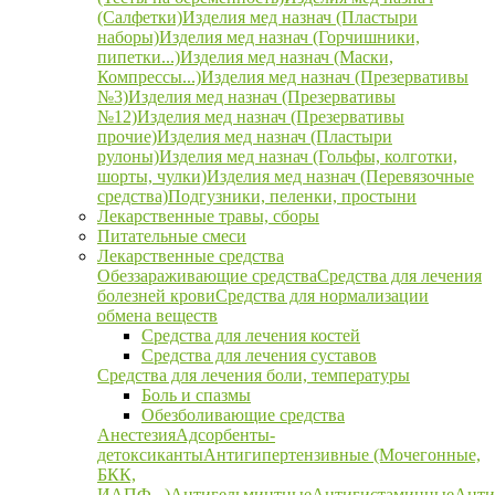
(Салфетки)
Изделия мед назнач (Пластыри
наборы)
Изделия мед назнач (Горчишники,
пипетки...)
Изделия мед назнач (Маски,
Компрессы...)
Изделия мед назнач (Презервативы
№3)
Изделия мед назнач (Презервативы
№12)
Изделия мед назнач (Презервативы
прочие)
Изделия мед назнач (Пластыри
рулоны)
Изделия мед назнач (Гольфы, колготки,
шорты, чулки)
Изделия мед назнач (Перевязочные
средства)
Подгузники, пеленки, простыни
Лекарственные травы, сборы
Питательные смеси
Лекарственные средства
Обеззараживающие средства
Средства для лечения
болезней крови
Средства для нормализации
обмена веществ
Средства для лечения костей
Средства для лечения суставов
Средства для лечения боли, температуры
Боль и спазмы
Обезболивающие средства
Анестезия
Адсорбенты-
детоксиканты
Антигипертензивные (Мочегонные,
БКК,
ИАПФ...)
Антигельминтные
Антигистаминные
Анти