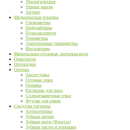
Урологические
Ушные капли
Артрит
Медицинская техника
Глюкометры
Нибулайзеры
Пульсоксиметр
Тонометры
Электронные термометры
Ингаляторы
Минерально-столовая, питьевая вода
Онкология
Ортопедия
Оптика
Аксессуары
Готовые очки
Оправы
Растворы для линз
Солнцезащитные очки
Футляр для очков
Средства гигиены
Антисептики
Зубные щетки
Зубные нити (Флоссы)
Зубные пасты и порошки