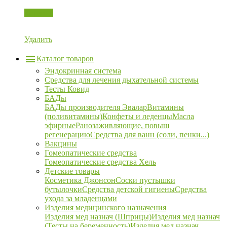
Корзина
Удалить
Каталог товаров
Эндокринная система
Средства для лечения дыхательной системы
Тесты Ковид
БАДы
БАДы производителя Эвалар
Витамины
(поливитамины)
Конфеты и леденцы
Масла
эфирные
Ранозаживляющие, повыш
регенерацию
Средства для ванн (соли, пенки...)
Вакцины
Гомеопатические средства
Гомеопатические средства Хель
Детские товары
Косметика Джонсон
Соски пустышки
бутылочки
Средства детской гигиены
Средства
ухода за младенцами
Изделия медицинского назначения
Изделия мед назнач (Шприцы)
Изделия мед назнач
(Тесты на беременность)
Изделия мед назнач