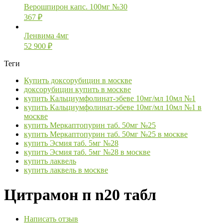
Верошпирон капс. 100мг №30
367
₽
Ленвима 4мг
52 900
₽
Теги
Купить доксорубицин в москве
доксорубицин купить в москве
купить Кальциумфолинат-эбеве 10мг/мл 10мл №1
купить Кальциумфолинат-эбеве 10мг/мл 10мл №1 в
москве
купить Меркаптопурин таб. 50мг №25
купить Меркаптопурин таб. 50мг №25 в москве
купить Эсмия таб. 5мг №28
купить Эсмия таб. 5мг №28 в москве
купить лаквель
купить лаквель в москве
Цитрамон п n20 табл
Написать отзыв