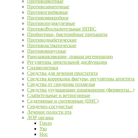
Противорвотные
Противозачаточные
Противогрибковые
Противомикробное
Противопедикулезные
ПротивоВоспалительные НПВС
Пробиотики, бактерийные препараты
Противодиабетические
Противоастматические
Противовирусные
Ранозаживляющие, повыш регенерацию
Регуляторы эректильной дисфункции
Спазмолитики
Средства для лечения простатита
Средства коррекции фигуры, регуляторы аппетита
Средства от синдрома похмелья
Средства улучшающие пищеварение (ферменты...)
Слабительные и ветрогонные
Седативные и снотворные (ЦНС)
Сердечно-сосудистые
Лечение полости рта
ЛОР органы
Горло
Ухо
Нос