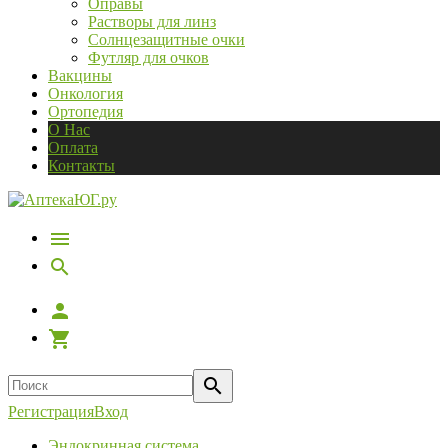
Оправы
Растворы для линз
Солнцезащитные очки
Футляр для очков
Вакцины
Онкология
Ортопедия
О Нас
Оплата
Контакты
Регистрация
Вход
Эндокринная система