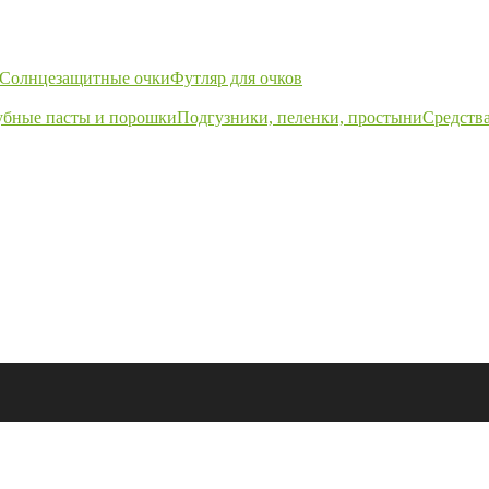
Солнцезащитные очки
Футляр для очков
убные пасты и порошки
Подгузники, пеленки, простыни
Средства