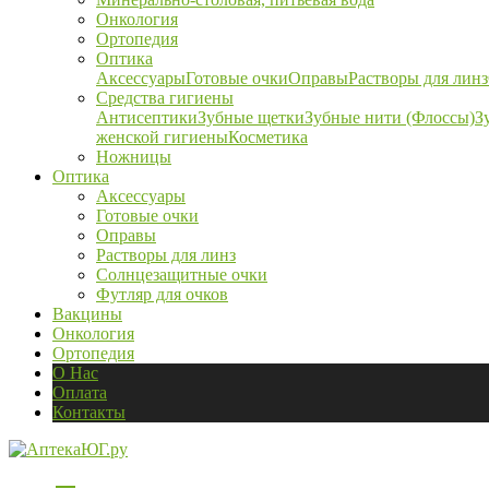
Онкология
Ортопедия
Оптика
Аксессуары
Готовые очки
Оправы
Растворы для линз
Средства гигиены
Антисептики
Зубные щетки
Зубные нити (Флоссы)
З
женской гигиены
Косметика
Ножницы
Оптика
Аксессуары
Готовые очки
Оправы
Растворы для линз
Солнцезащитные очки
Футляр для очков
Вакцины
Онкология
Ортопедия
О Нас
Оплата
Контакты