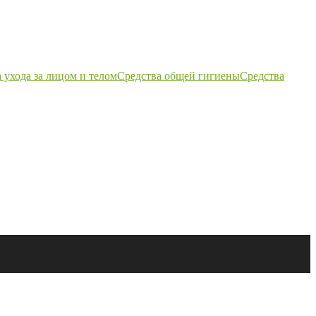
 ухода за лицом и телом
Средства общей гигиены
Средства