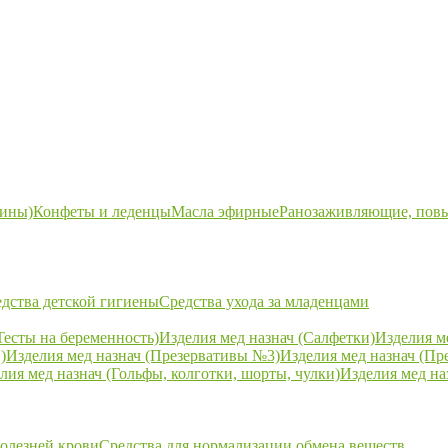
ины)
Конфеты и леденцы
Масла эфирные
Ранозаживляющие, пов
дства детской гигиены
Средства ухода за младенцами
Тесты на беременность)
Изделия мед назнач (Салфетки)
Изделия м
)
Изделия мед назнач (Презервативы №3)
Изделия мед назнач (Пр
лия мед назнач (Гольфы, колготки, шорты, чулки)
Изделия мед на
болезней крови
Средства для нормализации обмена веществ