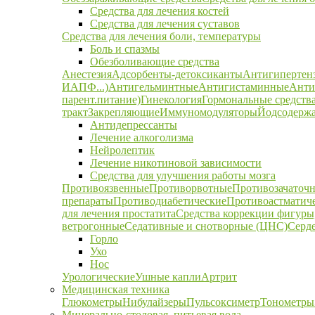
Средства для лечения костей
Средства для лечения суставов
Средства для лечения боли, температуры
Боль и спазмы
Обезболивающие средства
Анестезия
Адсорбенты-детоксиканты
Антигипертен
ИАПФ...)
Антигельминтные
Антигистаминные
Анти
парент.питание)
Гинекология
Гормональные средств
тракт
Закрепляющие
Иммуномодуляторы
Йодсодержа
Антидепрессанты
Лечение алкоголизма
Нейролептик
Лечение никотиновой зависимости
Средства для улучшения работы мозга
Противоязвенные
Противорвотные
Противозачаточ
препараты
Противодиабетические
Противоастматич
для лечения простатита
Средства коррекции фигуры,
ветрогонные
Седативные и снотворные (ЦНС)
Серд
Горло
Ухо
Нос
Урологические
Ушные капли
Артрит
Медицинская техника
Глюкометры
Нибулайзеры
Пульсоксиметр
Тонометры
Минерально-столовая, питьевая вода