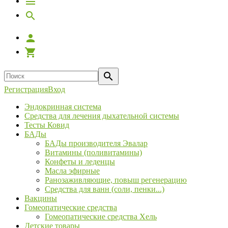
Регистрация
Вход
Эндокринная система
Средства для лечения дыхательной системы
Тесты Ковид
БАДы
БАДы производителя Эвалар
Витамины (поливитамины)
Конфеты и леденцы
Масла эфирные
Ранозаживляющие, повыш регенерацию
Средства для ванн (соли, пенки...)
Вакцины
Гомеопатические средства
Гомеопатические средства Хель
Детские товары