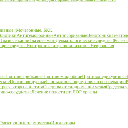
зивные (Мочегонные, БКК,
биотики
Антигеморройные
Антипсориазные
Венотоники
Гематол
а
Глазные капли
Глазные мази
Дерматологические средства
Железо
щие средства
Ноотропные и транквилизаторы
Неврология
ные
Противогрибковые
Противомикробное
Противопедикулезные
еские
Противовирусные
Ранозаживляющие, повыш регенерацию
Р
 регуляторы аппетита
Средства от синдрома похмелья
Средства 
ечно-сосудистые
Лечение полости рта
ЛОР органы
Электронные термометры
Ингаляторы