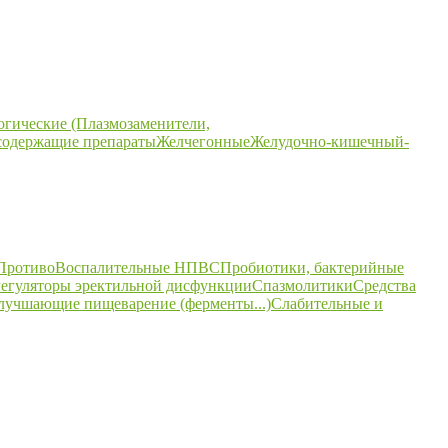
огические (Плазмозаменители,
содержащие препараты
Желчегонные
Желудочно-кишечный-
ПротивоВоспалительные НПВС
Пробиотики, бактерийные
егуляторы эректильной дисфункции
Спазмолитики
Средства
улучшающие пищеварение (ферменты...)
Слабительные и