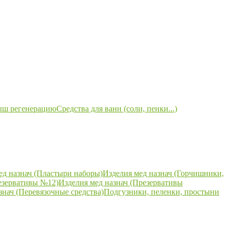
ыш регенерацию
Средства для ванн (соли, пенки...)
ед назнач (Пластыри наборы)
Изделия мед назнач (Горчишники,
езервативы №12)
Изделия мед назнач (Презервативы
знач (Перевязочные средства)
Подгузники, пеленки, простыни