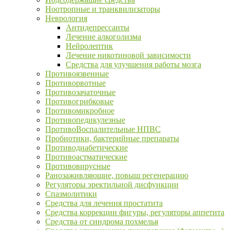
Ноотропные и транквилизаторы
Неврология
Антидепрессанты
Лечение алкоголизма
Нейролептик
Лечение никотиновой зависимости
Средства для улучшения работы мозга
Противоязвенные
Противорвотные
Противозачаточные
Противогрибковые
Противомикробное
Противопедикулезные
ПротивоВоспалительные НПВС
Пробиотики, бактерийные препараты
Противодиабетические
Противоастматические
Противовирусные
Ранозаживляющие, повыш регенерацию
Регуляторы эректильной дисфункции
Спазмолитики
Средства для лечения простатита
Средства коррекции фигуры, регуляторы аппетита
Средства от синдрома похмелья