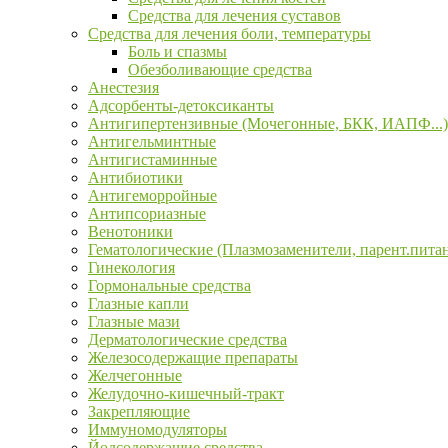
Средства для лечения суставов
Средства для лечения боли, температуры
Боль и спазмы
Обезболивающие средства
Анестезия
Адсорбенты-детоксиканты
Антигипертензивные (Мочегонные, БКК, ИАПФ...)
Антигельминтные
Антигистаминные
Антибиотики
Антигеморройные
Антипсориазные
Венотоники
Гематологические (Плазмозаменители, парент.пита
Гинекология
Гормональные средства
Глазные капли
Глазные мази
Дерматологические средства
Железосодержащие препараты
Желчегонные
Желудочно-кишечный-тракт
Закрепляющие
Иммуномодуляторы
Йодсодержащие средства