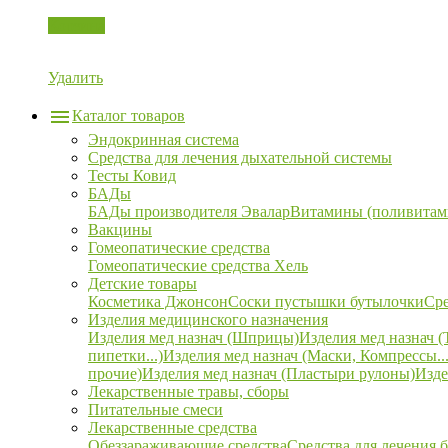
Корзина
Удалить
Каталог товаров
Эндокринная система
Средства для лечения дыхательной системы
Тесты Ковид
БАДы
БАДы производителя Эвалар
Витамины (поливитам
Вакцины
Гомеопатические средства
Гомеопатические средства Хель
Детские товары
Косметика Джонсон
Соски пустышки бутылочки
Сре
Изделия медицинского назначения
Изделия мед назнач (Шприцы)
Изделия мед назнач (
пипетки...)
Изделия мед назнач (Маски, Компрессы...
прочие)
Изделия мед назнач (Пластыри рулоны)
Изде
Лекарственные травы, сборы
Питательные смеси
Лекарственные средства
Обеззараживающие средства
Средства для лечения 