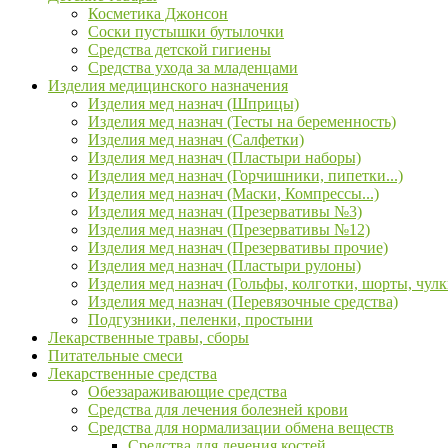
Косметика Джонсон
Соски пустышки бутылочки
Средства детской гигиены
Средства ухода за младенцами
Изделия медицинского назначения
Изделия мед назнач (Шприцы)
Изделия мед назнач (Тесты на беременность)
Изделия мед назнач (Салфетки)
Изделия мед назнач (Пластыри наборы)
Изделия мед назнач (Горчишники, пипетки...)
Изделия мед назнач (Маски, Компрессы...)
Изделия мед назнач (Презервативы №3)
Изделия мед назнач (Презервативы №12)
Изделия мед назнач (Презервативы прочие)
Изделия мед назнач (Пластыри рулоны)
Изделия мед назнач (Гольфы, колготки, шорты, чулк
Изделия мед назнач (Перевязочные средства)
Подгузники, пеленки, простыни
Лекарственные травы, сборы
Питательные смеси
Лекарственные средства
Обеззараживающие средства
Средства для лечения болезней крови
Средства для нормализации обмена веществ
Средства для лечения костей