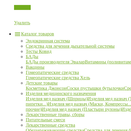
Корзина
Удалить
Каталог товаров
Эндокринная система
Средства для лечения дыхательной системы
Тесты Ковид
БАДы
БАДы производителя Эвалар
Витамины (поливитам
Вакцины
Гомеопатические средства
Гомеопатические средства Хель
Детские товары
Косметика Джонсон
Соски пустышки бутылочки
Сре
Изделия медицинского назначения
Изделия мед назнач (Шприцы)
Изделия мед назнач (
пипетки...)
Изделия мед назнач (Маски, Компрессы...
прочие)
Изделия мед назнач (Пластыри рулоны)
Изде
Лекарственные травы, сборы
Питательные смеси
Лекарственные средства
Обеззараживающие средства
Средства для лечения 