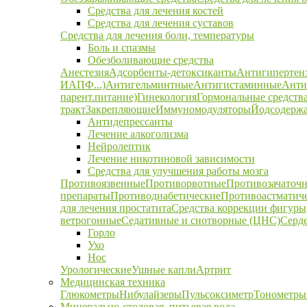
Средства для лечения костей
Средства для лечения суставов
Средства для лечения боли, температуры
Боль и спазмы
Обезболивающие средства
Анестезия
Адсорбенты-детоксиканты
Антигипертен
ИАПФ...)
Антигельминтные
Антигистаминные
Анти
парент.питание)
Гинекология
Гормональные средств
тракт
Закрепляющие
Иммуномодуляторы
Йодсодержа
Антидепрессанты
Лечение алкоголизма
Нейролептик
Лечение никотиновой зависимости
Средства для улучшения работы мозга
Противоязвенные
Противорвотные
Противозачаточ
препараты
Противодиабетические
Противоастматич
для лечения простатита
Средства коррекции фигуры,
ветрогонные
Седативные и снотворные (ЦНС)
Серд
Горло
Ухо
Нос
Урологические
Ушные капли
Артрит
Медицинская техника
Глюкометры
Нибулайзеры
Пульсоксиметр
Тонометры
Минерально-столовая, питьевая вода