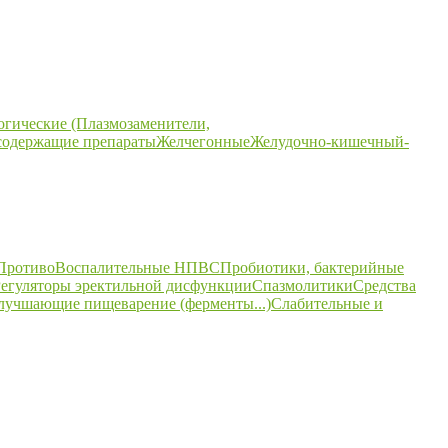
огические (Плазмозаменители,
содержащие препараты
Желчегонные
Желудочно-кишечный-
ПротивоВоспалительные НПВС
Пробиотики, бактерийные
егуляторы эректильной дисфункции
Спазмолитики
Средства
улучшающие пищеварение (ферменты...)
Слабительные и