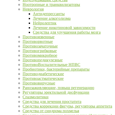
Ноотропные и транквилизаторы
Неврология
Антидепрессанты
Лечение алкоголизма
Нейролептик
Лечение никотиновой зависимости
Средства для улучшения работы мозга
Противоязвенные
Противорвотные
Противозачаточные
Противогрибковые
Противомикробное
Противопедикулезные
ПротивоВоспалительные НПВС
Пробиотики, бактерийные препараты
Противодиабетические
Противоастматические
Противовирусные
Ранозаживляющие, повыш регенерацию
Регуляторы эректильной дисфункции
Спазмолитики
Средства для лечения простатита
Средства коррекции фигуры, регуляторы аппетита
Средства от синдрома похмелья