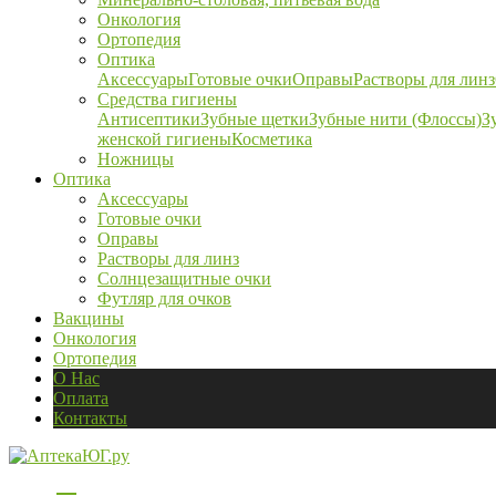
Онкология
Ортопедия
Оптика
Аксессуары
Готовые очки
Оправы
Растворы для линз
Средства гигиены
Антисептики
Зубные щетки
Зубные нити (Флоссы)
З
женской гигиены
Косметика
Ножницы
Оптика
Аксессуары
Готовые очки
Оправы
Растворы для линз
Солнцезащитные очки
Футляр для очков
Вакцины
Онкология
Ортопедия
О Нас
Оплата
Контакты