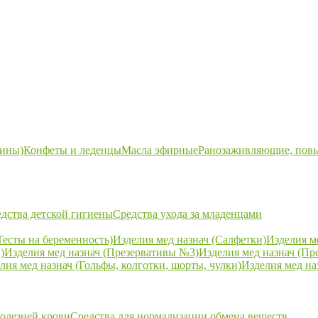
ины)
Конфеты и леденцы
Масла эфирные
Ранозаживляющие, пов
дства детской гигиены
Средства ухода за младенцами
Тесты на беременность)
Изделия мед назнач (Салфетки)
Изделия м
)
Изделия мед назнач (Презервативы №3)
Изделия мед назнач (Пр
лия мед назнач (Гольфы, колготки, шорты, чулки)
Изделия мед на
болезней крови
Средства для нормализации обмена веществ