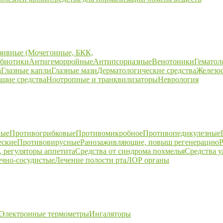
зивные (Мочегонные, БКК,
биотики
Антигеморройные
Антипсориазные
Венотоники
Гематол
а
Глазные капли
Глазные мази
Дерматологические средства
Железо
щие средства
Ноотропные и транквилизаторы
Неврология
ные
Противогрибковые
Противомикробное
Противопедикулезные
еские
Противовирусные
Ранозаживляющие, повыш регенерацию
Р
 регуляторы аппетита
Средства от синдрома похмелья
Средства 
ечно-сосудистые
Лечение полости рта
ЛОР органы
Электронные термометры
Ингаляторы