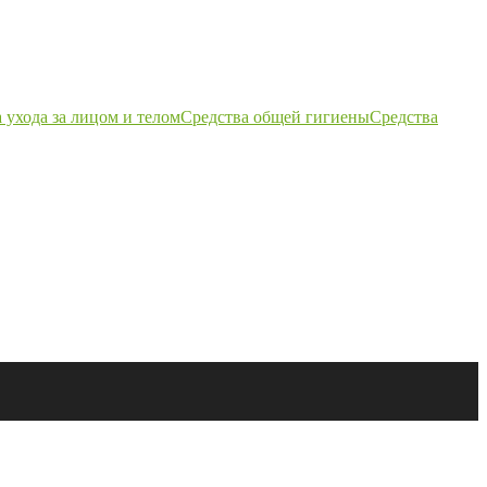
 ухода за лицом и телом
Средства общей гигиены
Средства