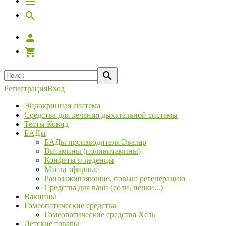
Регистрация
Вход
Эндокринная система
Средства для лечения дыхательной системы
Тесты Ковид
БАДы
БАДы производителя Эвалар
Витамины (поливитамины)
Конфеты и леденцы
Масла эфирные
Ранозаживляющие, повыш регенерацию
Средства для ванн (соли, пенки...)
Вакцины
Гомеопатические средства
Гомеопатические средства Хель
Детские товары