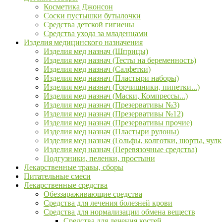
Косметика Джонсон
Соски пустышки бутылочки
Средства детской гигиены
Средства ухода за младенцами
Изделия медицинского назначения
Изделия мед назнач (Шприцы)
Изделия мед назнач (Тесты на беременность)
Изделия мед назнач (Салфетки)
Изделия мед назнач (Пластыри наборы)
Изделия мед назнач (Горчишники, пипетки...)
Изделия мед назнач (Маски, Компрессы...)
Изделия мед назнач (Презервативы №3)
Изделия мед назнач (Презервативы №12)
Изделия мед назнач (Презервативы прочие)
Изделия мед назнач (Пластыри рулоны)
Изделия мед назнач (Гольфы, колготки, шорты, чулк
Изделия мед назнач (Перевязочные средства)
Подгузники, пеленки, простыни
Лекарственные травы, сборы
Питательные смеси
Лекарственные средства
Обеззараживающие средства
Средства для лечения болезней крови
Средства для нормализации обмена веществ
Средства для лечения костей