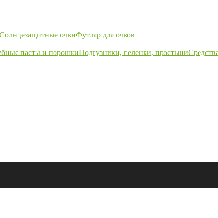
Солнцезащитные очки
Футляр для очков
убные пасты и порошки
Подгузники, пеленки, простыни
Средства