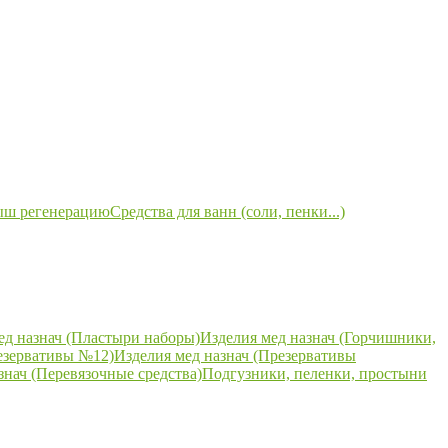
ыш регенерацию
Средства для ванн (соли, пенки...)
ед назнач (Пластыри наборы)
Изделия мед назнач (Горчишники,
езервативы №12)
Изделия мед назнач (Презервативы
знач (Перевязочные средства)
Подгузники, пеленки, простыни