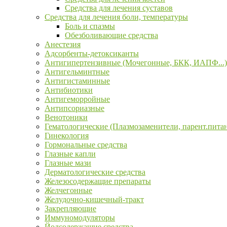
Средства для лечения суставов
Средства для лечения боли, температуры
Боль и спазмы
Обезболивающие средства
Анестезия
Адсорбенты-детоксиканты
Антигипертензивные (Мочегонные, БКК, ИАПФ...)
Антигельминтные
Антигистаминные
Антибиотики
Антигеморройные
Антипсориазные
Венотоники
Гематологические (Плазмозаменители, парент.пита
Гинекология
Гормональные средства
Глазные капли
Глазные мази
Дерматологические средства
Железосодержащие препараты
Желчегонные
Желудочно-кишечный-тракт
Закрепляющие
Иммуномодуляторы
Йодсодержащие средства