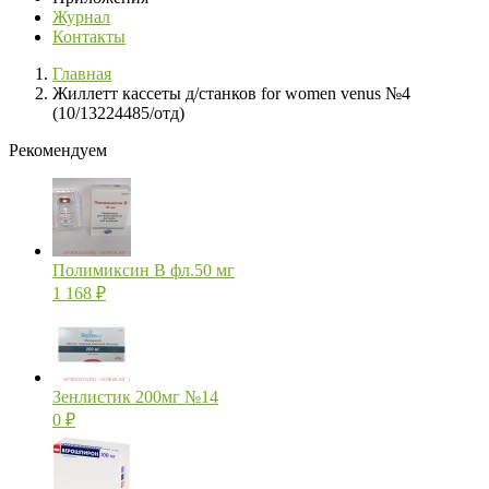
Журнал
Контакты
Главная
Жиллетт кассеты д/станков for women venus №4
(10/13224485/отд)
Рекомендуем
Полимиксин В фл.50 мг
1 168
₽
Зенлистик 200мг №14
0
₽