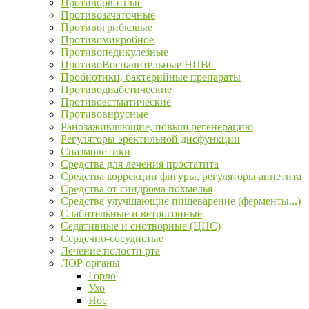
Противорвотные
Противозачаточные
Противогрибковые
Противомикробное
Противопедикулезные
ПротивоВоспалительные НПВС
Пробиотики, бактерийные препараты
Противодиабетические
Противоастматические
Противовирусные
Ранозаживляющие, повыш регенерацию
Регуляторы эректильной дисфункции
Спазмолитики
Средства для лечения простатита
Средства коррекции фигуры, регуляторы аппетита
Средства от синдрома похмелья
Средства улучшающие пищеварение (ферменты...)
Слабительные и ветрогонные
Седативные и снотворные (ЦНС)
Сердечно-сосудистые
Лечение полости рта
ЛОР органы
Горло
Ухо
Нос