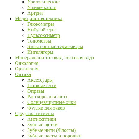
Урологические
Ушные капли
Артрит
Медицинская техника
Глюкометры
Нибулайзеры
Пульсоксиметр
Тонометры
Электронные термометры
Ингаляторы
Минерально-столовая, питьевая вода
Онкология
Ортопедия
Оптика
Аксессуары
Готовые очки
Оправы
Растворы для линз
Солнцезащитные очки
Футляр для очков
Средства гигиены
Антисептики
Зубные щетки
Зубные нити (Флоссы)
Зубные пасты и порошки