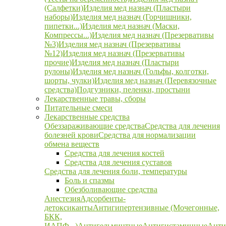
(Салфетки)
Изделия мед назнач (Пластыри
наборы)
Изделия мед назнач (Горчишники,
пипетки...)
Изделия мед назнач (Маски,
Компрессы...)
Изделия мед назнач (Презервативы
№3)
Изделия мед назнач (Презервативы
№12)
Изделия мед назнач (Презервативы
прочие)
Изделия мед назнач (Пластыри
рулоны)
Изделия мед назнач (Гольфы, колготки,
шорты, чулки)
Изделия мед назнач (Перевязочные
средства)
Подгузники, пеленки, простыни
Лекарственные травы, сборы
Питательные смеси
Лекарственные средства
Обеззараживающие средства
Средства для лечения
болезней крови
Средства для нормализации
обмена веществ
Средства для лечения костей
Средства для лечения суставов
Средства для лечения боли, температуры
Боль и спазмы
Обезболивающие средства
Анестезия
Адсорбенты-
детоксиканты
Антигипертензивные (Мочегонные,
БКК,
ИАПФ...)
Антигельминтные
Антигистаминные
Анти