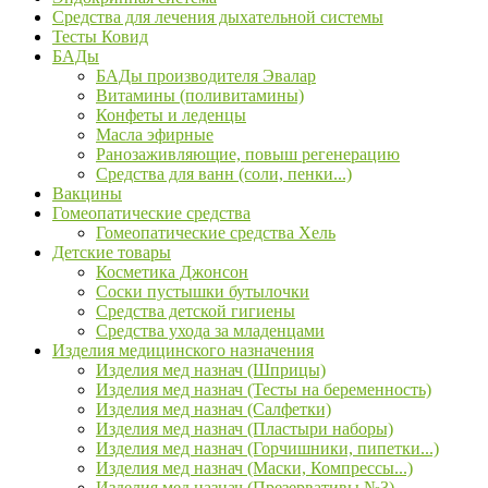
Средства для лечения дыхательной системы
Тесты Ковид
БАДы
БАДы производителя Эвалар
Витамины (поливитамины)
Конфеты и леденцы
Масла эфирные
Ранозаживляющие, повыш регенерацию
Средства для ванн (соли, пенки...)
Вакцины
Гомеопатические средства
Гомеопатические средства Хель
Детские товары
Косметика Джонсон
Соски пустышки бутылочки
Средства детской гигиены
Средства ухода за младенцами
Изделия медицинского назначения
Изделия мед назнач (Шприцы)
Изделия мед назнач (Тесты на беременность)
Изделия мед назнач (Салфетки)
Изделия мед назнач (Пластыри наборы)
Изделия мед назнач (Горчишники, пипетки...)
Изделия мед назнач (Маски, Компрессы...)
Изделия мед назнач (Презервативы №3)