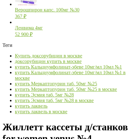
Верошпирон капс. 100мг №30
367
₽
Ленвима 4мг
52 900
₽
Теги
Купить доксорубицин в москве
доксорубицин купить в москве
купить Кальциумфолинат-эбеве 10мг/мл 10мл №1
купить Кальциумфолинат-эбеве 10мг/мл 10мл №1 в
москве
купить Меркаптопурин таб. 50мг №25
купить Меркаптопурин таб. 50мг №25 в москве
купить Эсмия таб. 5мг №28
купить Эсмия таб. 5мг №28 в москве
купить лаквель
купить лаквель в москве
Жиллетт кассеты д/станков
for women venus №4