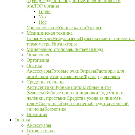
(ЦНС)
Сердечно-сосудистые
Лечение полости
рта
ЛОР органы
Горло
Ухо
Нос
Урологические
Ушные капли
Артрит
Медицинская техника
Глюкометры
Нибулайзеры
Пульсоксиметр
Тонометры
термометры
Ингаляторы
Минерально-столовая, питьевая вода
Онкология
Ортопедия
Оптика
Аксессуары
Готовые очки
Оправы
Растворы для
линз
Солнцезащитные очки
Футляр для очков
Средства гигиены
Антисептики
Зубные щетки
Зубные нити
(Флоссы)
Зубные пасты и порошки
Подгузники,
пеленки, простыни
Средства ухода за лицом и
телом
Средства общей гигиены
Средства женской
гигиены
Косметика
Ножницы
Оптика
Аксессуары
Готовые очки