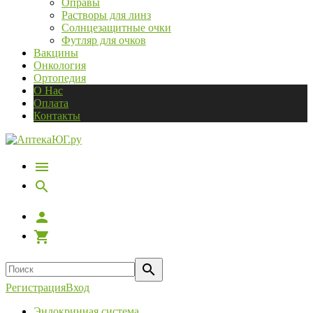
Оправы
Растворы для линз
Солнцезащитные очки
Футляр для очков
Вакцины
Онкология
Ортопедия
О Нас
Оплата
Контакты
Регистрация
Вход
Эндокринная система