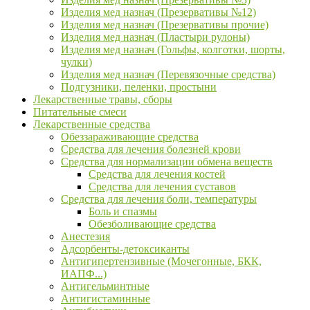
Изделия мед назнач (Презервативы №12)
Изделия мед назнач (Презервативы прочие)
Изделия мед назнач (Пластыри рулоны)
Изделия мед назнач (Гольфы, колготки, шорты,
чулки)
Изделия мед назнач (Перевязочные средства)
Подгузники, пеленки, простыни
Лекарственные травы, сборы
Питательные смеси
Лекарственные средства
Обеззараживающие средства
Средства для лечения болезней крови
Средства для нормализации обмена веществ
Средства для лечения костей
Средства для лечения суставов
Средства для лечения боли, температуры
Боль и спазмы
Обезболивающие средства
Анестезия
Адсорбенты-детоксиканты
Антигипертензивные (Мочегонные, БКК,
ИАПФ...)
Антигельминтные
Антигистаминные