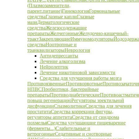
(Плазмозаменители,
парент.питание)
Гинекология
Гормональные
средства
Глазные капли
Глазные
мази
Дерматологические
средства
Железосодержащие
препараты
Желчегонные
Желудочно-кишечный-
тракт
Закрепляющие
Иммуномодуляторы
Йодсодерж
средства
Ноотропные и
транквилизаторы
Неврология
Антидепрессанты
Лечение алкоголизма
Нейролептик
Лечение никотиновой зависимости
Средства для улучшения работы мозга
Противоязвенные
Противорвотные
Противозачаточ
НПВС
Пробиотики, бактерийные
препараты
Противодиабетические
Противоастматич
повыш регенерацию
Регуляторы эректильной
дисфункции
Спазмолитики
Средства для лечения
простатита
Средства коррекции фигуры,
регуляторы аппетита
Средства от синдрома
похмелья
Средства улучшающие пищеварение
(ферменты...)
Слабительные и
ветрогонные
Седативные и снотворные