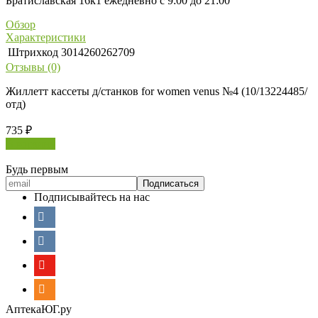
Братиславская 16к1 ежедневно с 9:00 до 21:00
Обзор
Характеристики
Штрихкод
3014260262709
Отзывы (0)
Жиллетт кассеты д/станков for women venus №4 (10/13224485/
отд)
735
₽
В корзину
Будь первым
Подписывайтесь на нас
АптекаЮГ.ру