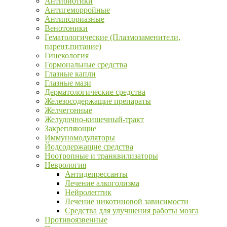
Антибиотики
Антигеморройные
Антипсориазные
Венотоники
Гематологические (Плазмозаменители,
парент.питание)
Гинекология
Гормональные средства
Глазные капли
Глазные мази
Дерматологические средства
Железосодержащие препараты
Желчегонные
Желудочно-кишечный-тракт
Закрепляющие
Иммуномодуляторы
Йодсодержащие средства
Ноотропные и транквилизаторы
Неврология
Антидепрессанты
Лечение алкоголизма
Нейролептик
Лечение никотиновой зависимости
Средства для улучшения работы мозга
Противоязвенные