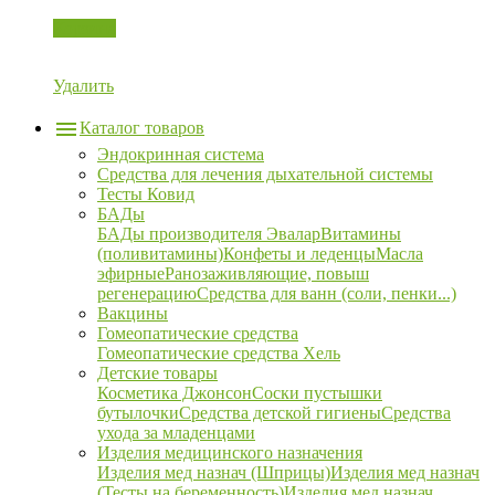
Корзина
Удалить
Каталог товаров
Эндокринная система
Средства для лечения дыхательной системы
Тесты Ковид
БАДы
БАДы производителя Эвалар
Витамины
(поливитамины)
Конфеты и леденцы
Масла
эфирные
Ранозаживляющие, повыш
регенерацию
Средства для ванн (соли, пенки...)
Вакцины
Гомеопатические средства
Гомеопатические средства Хель
Детские товары
Косметика Джонсон
Соски пустышки
бутылочки
Средства детской гигиены
Средства
ухода за младенцами
Изделия медицинского назначения
Изделия мед назнач (Шприцы)
Изделия мед назнач
(Тесты на беременность)
Изделия мед назнач