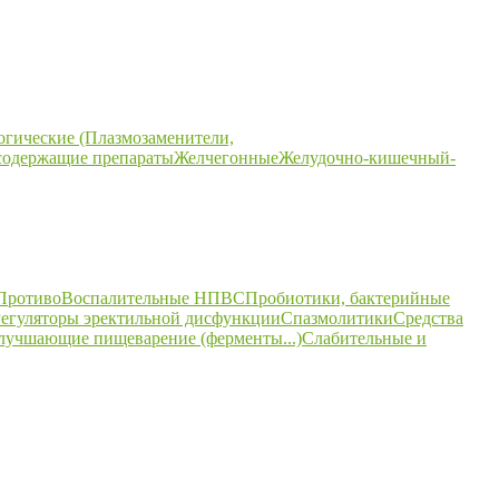
огические (Плазмозаменители,
содержащие препараты
Желчегонные
Желудочно-кишечный-
ПротивоВоспалительные НПВС
Пробиотики, бактерийные
егуляторы эректильной дисфункции
Спазмолитики
Средства
улучшающие пищеварение (ферменты...)
Слабительные и