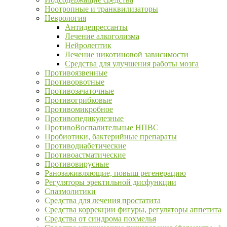
Ноотропные и транквилизаторы
Неврология
Антидепрессанты
Лечение алкоголизма
Нейролептик
Лечение никотиновой зависимости
Средства для улучшения работы мозга
Противоязвенные
Противорвотные
Противозачаточные
Противогрибковые
Противомикробное
Противопедикулезные
ПротивоВоспалительные НПВС
Пробиотики, бактерийные препараты
Противодиабетические
Противоастматические
Противовирусные
Ранозаживляющие, повыш регенерацию
Регуляторы эректильной дисфункции
Спазмолитики
Средства для лечения простатита
Средства коррекции фигуры, регуляторы аппетита
Средства от синдрома похмелья