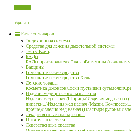
Корзина
Удалить
Каталог товаров
Эндокринная система
Средства для лечения дыхательной системы
Тесты Ковид
БАДы
БАДы производителя Эвалар
Витамины (поливитам
Вакцины
Гомеопатические средства
Гомеопатические средства Хель
Детские товары
Косметика Джонсон
Соски пустышки бутылочки
Сре
Изделия медицинского назначения
Изделия мед назнач (Шприцы)
Изделия мед назнач (
пипетки...)
Изделия мед назнач (Маски, Компрессы...
прочие)
Изделия мед назнач (Пластыри рулоны)
Изде
Лекарственные травы, сборы
Питательные смеси
Лекарственные средства
Обеззараживающие средства
Средства для лечения 