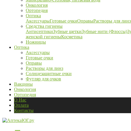
Онкология
Ортопедия
Оптика
Аксессуары
Готовые очки
Оправы
Растворы для линз
Средства гигиены
Антисептики
Зубные щетки
Зубные нити (Флоссы)
З
женской гигиены
Косметика
Ножницы
Оптика
Аксессуары
Готовые очки
Оправы
Растворы для линз
Солнцезащитные очки
Футляр для очков
Вакцины
Онкология
Ортопедия
О Нас
Оплата
Контакты