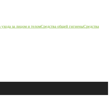
 ухода за лицом и телом
Средства общей гигиены
Средства