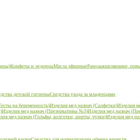
ины)
Конфеты и леденцы
Масла эфирные
Ранозаживляющие, пов
дства детской гигиены
Средства ухода за младенцами
Тесты на беременность)
Изделия мед назнач (Салфетки)
Изделия м
)
Изделия мед назнач (Презервативы №3)
Изделия мед назнач (Пр
лия мед назнач (Гольфы, колготки, шорты, чулки)
Изделия мед на
болезней крови
Средства для нормализации обмена веществ