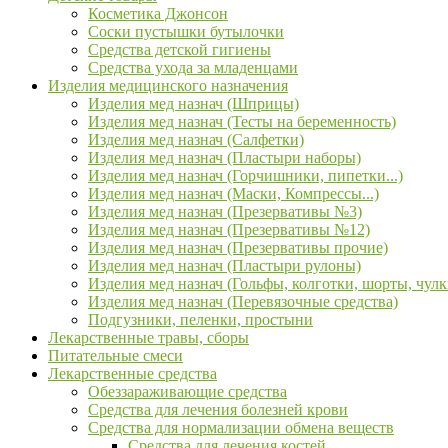
Косметика Джонсон
Соски пустышки бутылочки
Средства детской гигиены
Средства ухода за младенцами
Изделия медицинского назначения
Изделия мед назнач (Шприцы)
Изделия мед назнач (Тесты на беременность)
Изделия мед назнач (Салфетки)
Изделия мед назнач (Пластыри наборы)
Изделия мед назнач (Горчишники, пипетки...)
Изделия мед назнач (Маски, Компрессы...)
Изделия мед назнач (Презервативы №3)
Изделия мед назнач (Презервативы №12)
Изделия мед назнач (Презервативы прочие)
Изделия мед назнач (Пластыри рулоны)
Изделия мед назнач (Гольфы, колготки, шорты, чулк
Изделия мед назнач (Перевязочные средства)
Подгузники, пеленки, простыни
Лекарственные травы, сборы
Питательные смеси
Лекарственные средства
Обеззараживающие средства
Средства для лечения болезней крови
Средства для нормализации обмена веществ
Средства для лечения костей