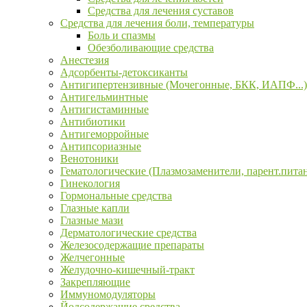
Средства для лечения суставов
Средства для лечения боли, температуры
Боль и спазмы
Обезболивающие средства
Анестезия
Адсорбенты-детоксиканты
Антигипертензивные (Мочегонные, БКК, ИАПФ...)
Антигельминтные
Антигистаминные
Антибиотики
Антигеморройные
Антипсориазные
Венотоники
Гематологические (Плазмозаменители, парент.пита
Гинекология
Гормональные средства
Глазные капли
Глазные мази
Дерматологические средства
Железосодержащие препараты
Желчегонные
Желудочно-кишечный-тракт
Закрепляющие
Иммуномодуляторы
Йодсодержащие средства