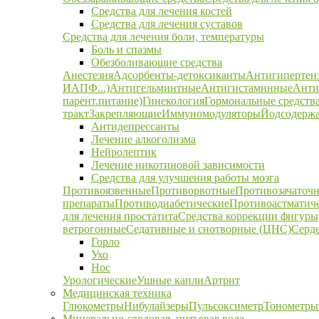
Средства для лечения костей
Средства для лечения суставов
Средства для лечения боли, температуры
Боль и спазмы
Обезболивающие средства
Анестезия
Адсорбенты-детоксиканты
Антигипертен
ИАПФ...)
Антигельминтные
Антигистаминные
Анти
парент.питание)
Гинекология
Гормональные средств
тракт
Закрепляющие
Иммуномодуляторы
Йодсодержа
Антидепрессанты
Лечение алкоголизма
Нейролептик
Лечение никотиновой зависимости
Средства для улучшения работы мозга
Противоязвенные
Противорвотные
Противозачаточ
препараты
Противодиабетические
Противоастматич
для лечения простатита
Средства коррекции фигуры,
ветрогонные
Седативные и снотворные (ЦНС)
Серд
Горло
Ухо
Нос
Урологические
Ушные капли
Артрит
Медицинская техника
Глюкометры
Нибулайзеры
Пульсоксиметр
Тонометры
Минерально-столовая, питьевая вода