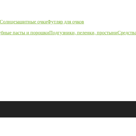
Солнцезащитные очки
Футляр для очков
убные пасты и порошки
Подгузники, пеленки, простыни
Средства