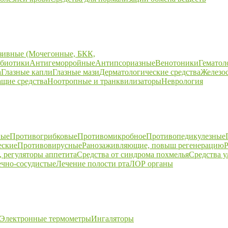
зивные (Мочегонные, БКК,
биотики
Антигеморройные
Антипсориазные
Венотоники
Гематол
а
Глазные капли
Глазные мази
Дерматологические средства
Железо
щие средства
Ноотропные и транквилизаторы
Неврология
ные
Противогрибковые
Противомикробное
Противопедикулезные
еские
Противовирусные
Ранозаживляющие, повыш регенерацию
Р
 регуляторы аппетита
Средства от синдрома похмелья
Средства 
ечно-сосудистые
Лечение полости рта
ЛОР органы
Электронные термометры
Ингаляторы