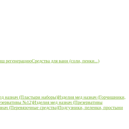
ыш регенерацию
Средства для ванн (соли, пенки...)
ед назнач (Пластыри наборы)
Изделия мед назнач (Горчишники,
езервативы №12)
Изделия мед назнач (Презервативы
знач (Перевязочные средства)
Подгузники, пеленки, простыни