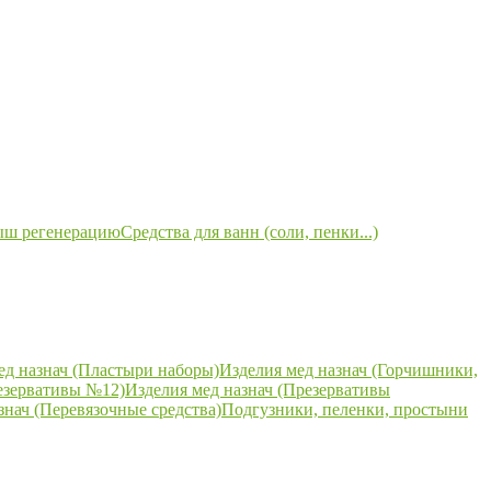
ыш регенерацию
Средства для ванн (соли, пенки...)
ед назнач (Пластыри наборы)
Изделия мед назнач (Горчишники,
езервативы №12)
Изделия мед назнач (Презервативы
знач (Перевязочные средства)
Подгузники, пеленки, простыни