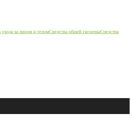
 ухода за лицом и телом
Средства общей гигиены
Средства