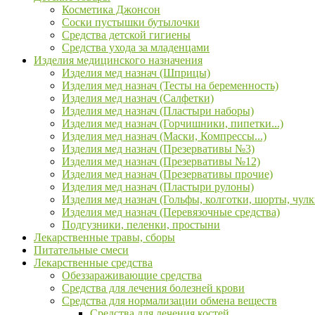
Косметика Джонсон
Соски пустышки бутылочки
Средства детской гигиены
Средства ухода за младенцами
Изделия медицинского назначения
Изделия мед назнач (Шприцы)
Изделия мед назнач (Тесты на беременность)
Изделия мед назнач (Салфетки)
Изделия мед назнач (Пластыри наборы)
Изделия мед назнач (Горчишники, пипетки...)
Изделия мед назнач (Маски, Компрессы...)
Изделия мед назнач (Презервативы №3)
Изделия мед назнач (Презервативы №12)
Изделия мед назнач (Презервативы прочие)
Изделия мед назнач (Пластыри рулоны)
Изделия мед назнач (Гольфы, колготки, шорты, чулк
Изделия мед назнач (Перевязочные средства)
Подгузники, пеленки, простыни
Лекарственные травы, сборы
Питательные смеси
Лекарственные средства
Обеззараживающие средства
Средства для лечения болезней крови
Средства для нормализации обмена веществ
Средства для лечения костей