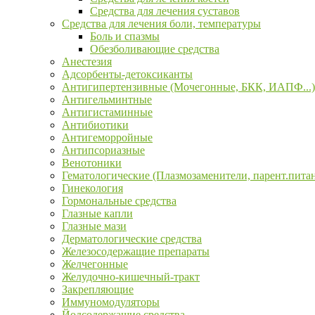
Средства для лечения суставов
Средства для лечения боли, температуры
Боль и спазмы
Обезболивающие средства
Анестезия
Адсорбенты-детоксиканты
Антигипертензивные (Мочегонные, БКК, ИАПФ...)
Антигельминтные
Антигистаминные
Антибиотики
Антигеморройные
Антипсориазные
Венотоники
Гематологические (Плазмозаменители, парент.пита
Гинекология
Гормональные средства
Глазные капли
Глазные мази
Дерматологические средства
Железосодержащие препараты
Желчегонные
Желудочно-кишечный-тракт
Закрепляющие
Иммуномодуляторы
Йодсодержащие средства