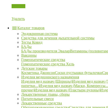
Корзина
Удалить
Каталог товаров
Эндокринная система
Средства для лечения дыхательной системы
Тесты Ковид
БАДы
БАДы производителя Эвалар
Витамины (поливитам
Вакцины
Гомеопатические средства
Гомеопатические средства Хель
Детские товары
Косметика Джонсон
Соски пустышки бутылочки
Сре
Изделия медицинского назначения
Изделия мед назнач (Шприцы)
Изделия мед назнач (
пипетки...)
Изделия мед назнач (Маски, Компрессы...
прочие)
Изделия мед назнач (Пластыри рулоны)
Изде
Лекарственные травы, сборы
Питательные смеси
Лекарственные средства
Обеззараживающие средства
Средства для лечения 