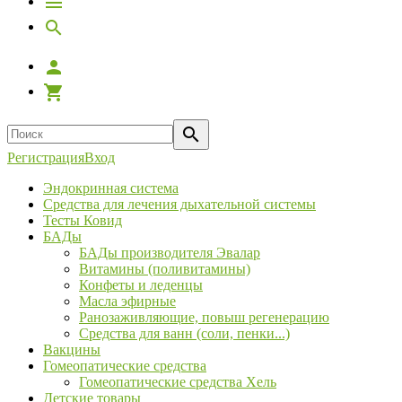
Регистрация
Вход
Эндокринная система
Средства для лечения дыхательной системы
Тесты Ковид
БАДы
БАДы производителя Эвалар
Витамины (поливитамины)
Конфеты и леденцы
Масла эфирные
Ранозаживляющие, повыш регенерацию
Средства для ванн (соли, пенки...)
Вакцины
Гомеопатические средства
Гомеопатические средства Хель
Детские товары