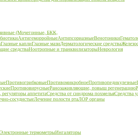
зивные (Мочегонные, БКК,
биотики
Антигеморройные
Антипсориазные
Венотоники
Гематол
а
Глазные капли
Глазные мази
Дерматологические средства
Железо
щие средства
Ноотропные и транквилизаторы
Неврология
ные
Противогрибковые
Противомикробное
Противопедикулезные
еские
Противовирусные
Ранозаживляющие, повыш регенерацию
Р
 регуляторы аппетита
Средства от синдрома похмелья
Средства 
ечно-сосудистые
Лечение полости рта
ЛОР органы
Электронные термометры
Ингаляторы