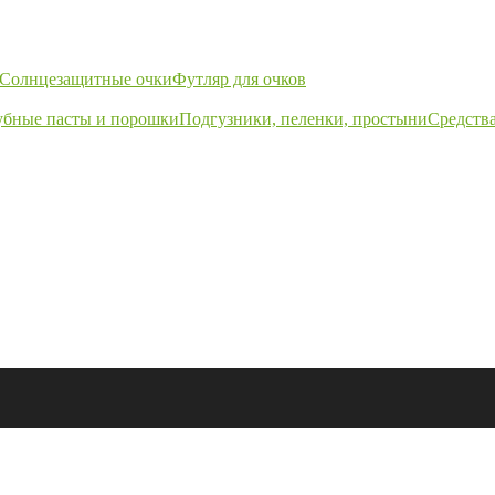
Солнцезащитные очки
Футляр для очков
убные пасты и порошки
Подгузники, пеленки, простыни
Средства