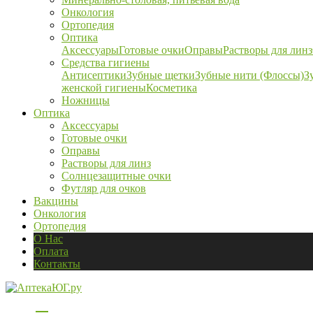
Онкология
Ортопедия
Оптика
Аксессуары
Готовые очки
Оправы
Растворы для линз
Средства гигиены
Антисептики
Зубные щетки
Зубные нити (Флоссы)
З
женской гигиены
Косметика
Ножницы
Оптика
Аксессуары
Готовые очки
Оправы
Растворы для линз
Солнцезащитные очки
Футляр для очков
Вакцины
Онкология
Ортопедия
О Нас
Оплата
Контакты