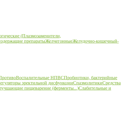
огические (Плазмозаменители,
содержащие препараты
Желчегонные
Желудочно-кишечный-
ПротивоВоспалительные НПВС
Пробиотики, бактерийные
егуляторы эректильной дисфункции
Спазмолитики
Средства
улучшающие пищеварение (ферменты...)
Слабительные и