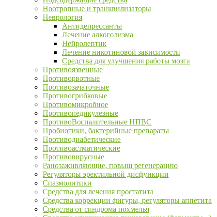
Ноотропные и транквилизаторы
Неврология
Антидепрессанты
Лечение алкоголизма
Нейролептик
Лечение никотиновой зависимости
Средства для улучшения работы мозга
Противоязвенные
Противорвотные
Противозачаточные
Противогрибковые
Противомикробное
Противопедикулезные
ПротивоВоспалительные НПВС
Пробиотики, бактерийные препараты
Противодиабетические
Противоастматические
Противовирусные
Ранозаживляющие, повыш регенерацию
Регуляторы эректильной дисфункции
Спазмолитики
Средства для лечения простатита
Средства коррекции фигуры, регуляторы аппетита
Средства от синдрома похмелья