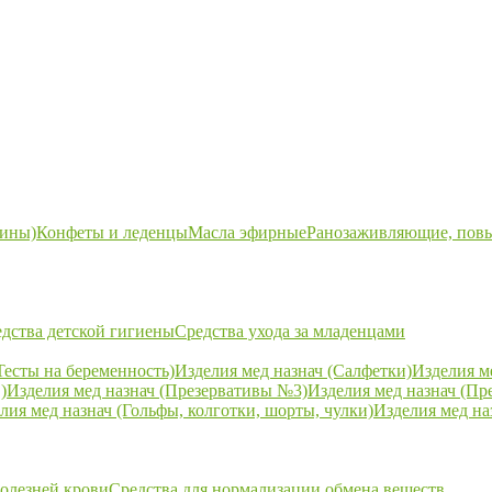
ины)
Конфеты и леденцы
Масла эфирные
Ранозаживляющие, пов
дства детской гигиены
Средства ухода за младенцами
Тесты на беременность)
Изделия мед назнач (Салфетки)
Изделия м
)
Изделия мед назнач (Презервативы №3)
Изделия мед назнач (Пр
лия мед назнач (Гольфы, колготки, шорты, чулки)
Изделия мед на
болезней крови
Средства для нормализации обмена веществ