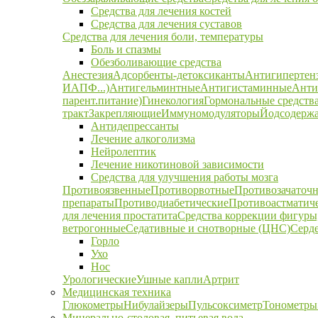
Средства для лечения костей
Средства для лечения суставов
Средства для лечения боли, температуры
Боль и спазмы
Обезболивающие средства
Анестезия
Адсорбенты-детоксиканты
Антигипертен
ИАПФ...)
Антигельминтные
Антигистаминные
Анти
парент.питание)
Гинекология
Гормональные средств
тракт
Закрепляющие
Иммуномодуляторы
Йодсодержа
Антидепрессанты
Лечение алкоголизма
Нейролептик
Лечение никотиновой зависимости
Средства для улучшения работы мозга
Противоязвенные
Противорвотные
Противозачаточ
препараты
Противодиабетические
Противоастматич
для лечения простатита
Средства коррекции фигуры,
ветрогонные
Седативные и снотворные (ЦНС)
Серд
Горло
Ухо
Нос
Урологические
Ушные капли
Артрит
Медицинская техника
Глюкометры
Нибулайзеры
Пульсоксиметр
Тонометры
Минерально-столовая, питьевая вода