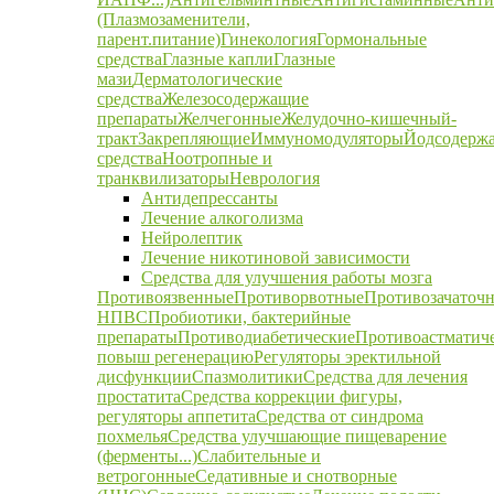
(Плазмозаменители,
парент.питание)
Гинекология
Гормональные
средства
Глазные капли
Глазные
мази
Дерматологические
средства
Железосодержащие
препараты
Желчегонные
Желудочно-кишечный-
тракт
Закрепляющие
Иммуномодуляторы
Йодсодерж
средства
Ноотропные и
транквилизаторы
Неврология
Антидепрессанты
Лечение алкоголизма
Нейролептик
Лечение никотиновой зависимости
Средства для улучшения работы мозга
Противоязвенные
Противорвотные
Противозачаточ
НПВС
Пробиотики, бактерийные
препараты
Противодиабетические
Противоастматич
повыш регенерацию
Регуляторы эректильной
дисфункции
Спазмолитики
Средства для лечения
простатита
Средства коррекции фигуры,
регуляторы аппетита
Средства от синдрома
похмелья
Средства улучшающие пищеварение
(ферменты...)
Слабительные и
ветрогонные
Седативные и снотворные