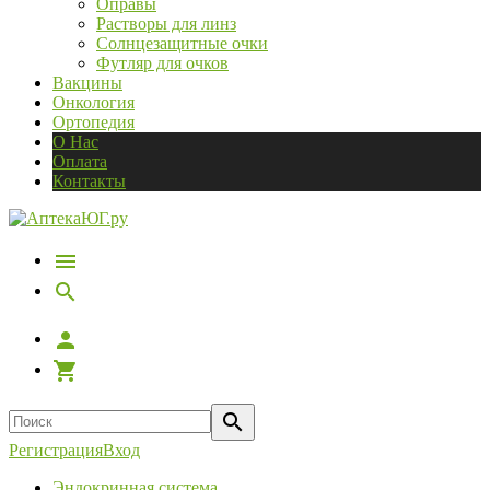
Оправы
Растворы для линз
Солнцезащитные очки
Футляр для очков
Вакцины
Онкология
Ортопедия
О Нас
Оплата
Контакты
Регистрация
Вход
Эндокринная система