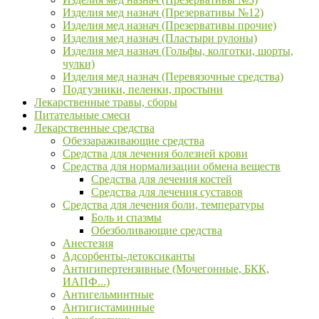
Изделия мед назнач (Презервативы №12)
Изделия мед назнач (Презервативы прочие)
Изделия мед назнач (Пластыри рулоны)
Изделия мед назнач (Гольфы, колготки, шорты,
чулки)
Изделия мед назнач (Перевязочные средства)
Подгузники, пеленки, простыни
Лекарственные травы, сборы
Питательные смеси
Лекарственные средства
Обеззараживающие средства
Средства для лечения болезней крови
Средства для нормализации обмена веществ
Средства для лечения костей
Средства для лечения суставов
Средства для лечения боли, температуры
Боль и спазмы
Обезболивающие средства
Анестезия
Адсорбенты-детоксиканты
Антигипертензивные (Мочегонные, БКК,
ИАПФ...)
Антигельминтные
Антигистаминные