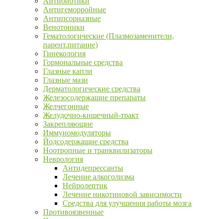
Антибиотики
Антигеморройные
Антипсориазные
Венотоники
Гематологические (Плазмозаменители,
парент.питание)
Гинекология
Гормональные средства
Глазные капли
Глазные мази
Дерматологические средства
Железосодержащие препараты
Желчегонные
Желудочно-кишечный-тракт
Закрепляющие
Иммуномодуляторы
Йодсодержащие средства
Ноотропные и транквилизаторы
Неврология
Антидепрессанты
Лечение алкоголизма
Нейролептик
Лечение никотиновой зависимости
Средства для улучшения работы мозга
Противоязвенные