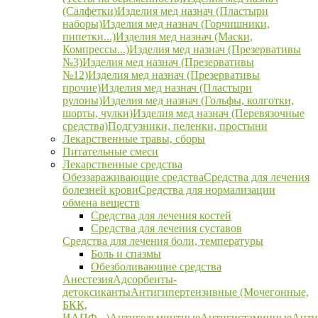
(Салфетки)
Изделия мед назнач (Пластыри
наборы)
Изделия мед назнач (Горчишники,
пипетки...)
Изделия мед назнач (Маски,
Компрессы...)
Изделия мед назнач (Презервативы
№3)
Изделия мед назнач (Презервативы
№12)
Изделия мед назнач (Презервативы
прочие)
Изделия мед назнач (Пластыри
рулоны)
Изделия мед назнач (Гольфы, колготки,
шорты, чулки)
Изделия мед назнач (Перевязочные
средства)
Подгузники, пеленки, простыни
Лекарственные травы, сборы
Питательные смеси
Лекарственные средства
Обеззараживающие средства
Средства для лечения
болезней крови
Средства для нормализации
обмена веществ
Средства для лечения костей
Средства для лечения суставов
Средства для лечения боли, температуры
Боль и спазмы
Обезболивающие средства
Анестезия
Адсорбенты-
детоксиканты
Антигипертензивные (Мочегонные,
БКК,
ИАПФ...)
Антигельминтные
Антигистаминные
Анти