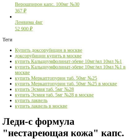
Верошпирон капс. 100мг №30
367
₽
Ленвима 4мг
52 900
₽
Теги
Купить доксорубицин в москве
доксорубицин купить в москве
купить Кальциумфолинат-эбеве 10мг/мл 10мл №1
купить Кальциумфолинат-эбеве 10мг/мл 10мл №1 в
москве
купить Меркаптопурин таб. 50мг №25
купить Меркаптопурин таб. 50мг №25 в москве
купить Эсмия таб. 5мг №28
купить Эсмия таб. 5мг №28 в москве
купить лаквель
купить лаквель в москве
Леди-с формула
"нестареющая кожа" капс.