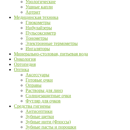
Урологические
Ушные капли
Артрит
Медицинская техника
Глюкометры
Нибулайзеры
Пульсоксиметр
Тонометры
Электронные термометры
Ингаляторы
Минерально-столовая, питьевая вода
Онкология
Ортопедия
Оптика
Аксессуары
Готовые очки
Оправы
Растворы для линз
Солнцезащитные очки
Футляр для очков
Средства гигиены
Антисептики
Зубные щетки
Зубные нити (Флоссы)
Зубные пасты и порошки