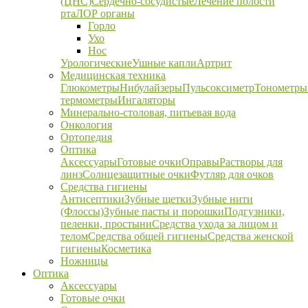
(ЦНС)
Сердечно-сосудистые
Лечение полости
рта
ЛОР органы
Горло
Ухо
Нос
Урологические
Ушные капли
Артрит
Медицинская техника
Глюкометры
Нибулайзеры
Пульсоксиметр
Тонометры
термометры
Ингаляторы
Минерально-столовая, питьевая вода
Онкология
Ортопедия
Оптика
Аксессуары
Готовые очки
Оправы
Растворы для
линз
Солнцезащитные очки
Футляр для очков
Средства гигиены
Антисептики
Зубные щетки
Зубные нити
(Флоссы)
Зубные пасты и порошки
Подгузники,
пеленки, простыни
Средства ухода за лицом и
телом
Средства общей гигиены
Средства женской
гигиены
Косметика
Ножницы
Оптика
Аксессуары
Готовые очки