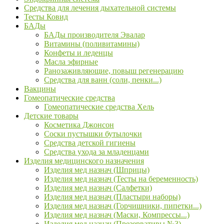
Средства для лечения дыхательной системы
Тесты Ковид
БАДы
БАДы производителя Эвалар
Витамины (поливитамины)
Конфеты и леденцы
Масла эфирные
Ранозаживляющие, повыш регенерацию
Средства для ванн (соли, пенки...)
Вакцины
Гомеопатические средства
Гомеопатические средства Хель
Детские товары
Косметика Джонсон
Соски пустышки бутылочки
Средства детской гигиены
Средства ухода за младенцами
Изделия медицинского назначения
Изделия мед назнач (Шприцы)
Изделия мед назнач (Тесты на беременность)
Изделия мед назнач (Салфетки)
Изделия мед назнач (Пластыри наборы)
Изделия мед назнач (Горчишники, пипетки...)
Изделия мед назнач (Маски, Компрессы...)
Изделия мед назнач (Презервативы №3)