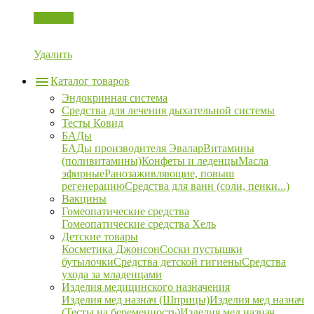
Корзина
Удалить
Каталог товаров
Эндокринная система
Средства для лечения дыхательной системы
Тесты Ковид
БАДы
БАДы производителя Эвалар
Витамины
(поливитамины)
Конфеты и леденцы
Масла
эфирные
Ранозаживляющие, повыш
регенерацию
Средства для ванн (соли, пенки...)
Вакцины
Гомеопатические средства
Гомеопатические средства Хель
Детские товары
Косметика Джонсон
Соски пустышки
бутылочки
Средства детской гигиены
Средства
ухода за младенцами
Изделия медицинского назначения
Изделия мед назнач (Шприцы)
Изделия мед назнач
(Тесты на беременность)
Изделия мед назнач