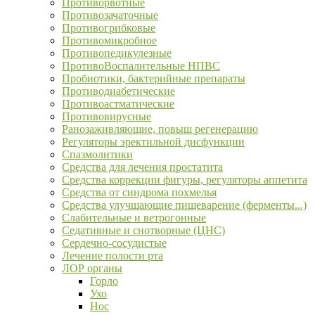
Противорвотные
Противозачаточные
Противогрибковые
Противомикробное
Противопедикулезные
ПротивоВоспалительные НПВС
Пробиотики, бактерийные препараты
Противодиабетические
Противоастматические
Противовирусные
Ранозаживляющие, повыш регенерацию
Регуляторы эректильной дисфункции
Спазмолитики
Средства для лечения простатита
Средства коррекции фигуры, регуляторы аппетита
Средства от синдрома похмелья
Средства улучшающие пищеварение (ферменты...)
Слабительные и ветрогонные
Седативные и снотворные (ЦНС)
Сердечно-сосудистые
Лечение полости рта
ЛОР органы
Горло
Ухо
Нос