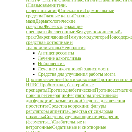
(Плазмозаменители,
парент.питание)
Гинекология
Гормональные
средства
Глазные капли
Глазные
мази
Дерматологические
средства
Железосодержащие
препараты
Желчегонные
Желудочно-кишечный-
тракт
Закрепляющие
Иммуномодуляторы
Йодсодерж
средства
Ноотропные и
транквилизаторы
Неврология
Антидепрессанты
Лечение алкоголизма
Нейролептик
Лечение никотиновой зависимости
Средства для улучшения работы мозга
Противоязвенные
Противорвотные
Противозачаточ
НПВС
Пробиотики, бактерийные
препараты
Противодиабетические
Противоастматич
повыш регенерацию
Регуляторы эректильной
дисфункции
Спазмолитики
Средства для лечения
простатита
Средства коррекции фигуры,
регуляторы аппетита
Средства от синдрома
похмелья
Средства улучшающие пищеварение
(ферменты...)
Слабительные и
ветрогонные
Седативные и снотворные