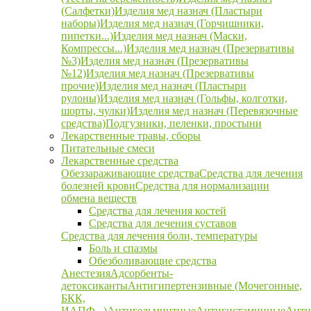
(Салфетки)
Изделия мед назнач (Пластыри
наборы)
Изделия мед назнач (Горчишники,
пипетки...)
Изделия мед назнач (Маски,
Компрессы...)
Изделия мед назнач (Презервативы
№3)
Изделия мед назнач (Презервативы
№12)
Изделия мед назнач (Презервативы
прочие)
Изделия мед назнач (Пластыри
рулоны)
Изделия мед назнач (Гольфы, колготки,
шорты, чулки)
Изделия мед назнач (Перевязочные
средства)
Подгузники, пеленки, простыни
Лекарственные травы, сборы
Питательные смеси
Лекарственные средства
Обеззараживающие средства
Средства для лечения
болезней крови
Средства для нормализации
обмена веществ
Средства для лечения костей
Средства для лечения суставов
Средства для лечения боли, температуры
Боль и спазмы
Обезболивающие средства
Анестезия
Адсорбенты-
детоксиканты
Антигипертензивные (Мочегонные,
БКК,
ИАПФ...)
Антигельминтные
Антигистаминные
Анти