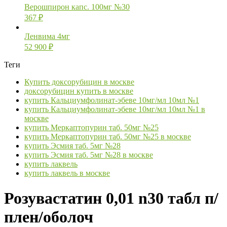
Верошпирон капс. 100мг №30
367
₽
Ленвима 4мг
52 900
₽
Теги
Купить доксорубицин в москве
доксорубицин купить в москве
купить Кальциумфолинат-эбеве 10мг/мл 10мл №1
купить Кальциумфолинат-эбеве 10мг/мл 10мл №1 в
москве
купить Меркаптопурин таб. 50мг №25
купить Меркаптопурин таб. 50мг №25 в москве
купить Эсмия таб. 5мг №28
купить Эсмия таб. 5мг №28 в москве
купить лаквель
купить лаквель в москве
Розувастатин 0,01 n30 табл п/
плен/оболоч