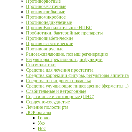
Противорвотные
Противозачаточные
Противогрибковые
Противомикробное
Противопедикулезные
ПротивоВоспалительные НПВС
Пробиотики, бактерийные препараты
Противодиабетические
Противоастматические
Противовирусные
Ранозаживляющие, повыш регенерацию
Регуляторы эректильной дисфункции
Спазмолитики
Средства для лечения простатита
Средства коррекции фигуры, регуляторы аппетита
Средства от синдрома похмелья
Средства улучшающие пищеварение (ферменты...)
Слабительные и ветрогонные
Седативные и снотворные (ЦНС)
Сердечно-сосудистые
Лечение полости рта
ЛОР органы
Горло
Ухо
Нос