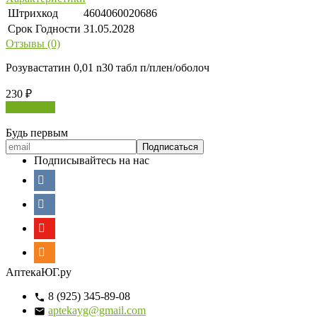
Штрихкод
4604060020686
Срок Годности
31.05.2028
Отзывы (0)
Розувастатин 0,01 n30 табл п/плен/оболоч
230
₽
В корзину
Будь первым
Подписывайтесь на нас
АптекаЮГ.ру
8 (925) 345-89-08
aptekayg@gmail.com