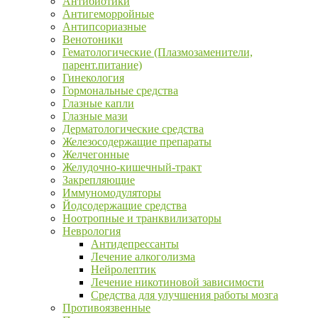
Антибиотики
Антигеморройные
Антипсориазные
Венотоники
Гематологические (Плазмозаменители,
парент.питание)
Гинекология
Гормональные средства
Глазные капли
Глазные мази
Дерматологические средства
Железосодержащие препараты
Желчегонные
Желудочно-кишечный-тракт
Закрепляющие
Иммуномодуляторы
Йодсодержащие средства
Ноотропные и транквилизаторы
Неврология
Антидепрессанты
Лечение алкоголизма
Нейролептик
Лечение никотиновой зависимости
Средства для улучшения работы мозга
Противоязвенные