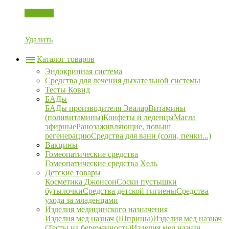
Корзина
Удалить
Каталог товаров
Эндокринная система
Средства для лечения дыхательной системы
Тесты Ковид
БАДы
БАДы производителя Эвалар
Витамины
(поливитамины)
Конфеты и леденцы
Масла
эфирные
Ранозаживляющие, повыш
регенерацию
Средства для ванн (соли, пенки...)
Вакцины
Гомеопатические средства
Гомеопатические средства Хель
Детские товары
Косметика Джонсон
Соски пустышки
бутылочки
Средства детской гигиены
Средства
ухода за младенцами
Изделия медицинского назначения
Изделия мед назнач (Шприцы)
Изделия мед назнач
(Тесты на беременность)
Изделия мед назнач