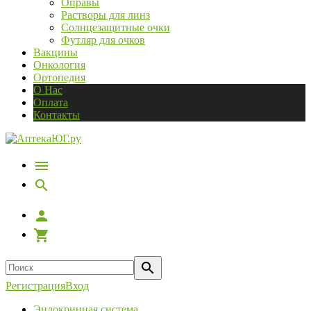
Оправы
Растворы для линз
Солнцезащитные очки
Футляр для очков
Вакцины
Онкология
Ортопедия
О Нас
Оплата
Контакты
Регистрация
Вход
Эндокринная система