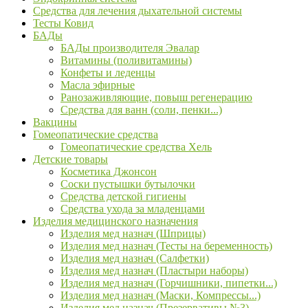
Средства для лечения дыхательной системы
Тесты Ковид
БАДы
БАДы производителя Эвалар
Витамины (поливитамины)
Конфеты и леденцы
Масла эфирные
Ранозаживляющие, повыш регенерацию
Средства для ванн (соли, пенки...)
Вакцины
Гомеопатические средства
Гомеопатические средства Хель
Детские товары
Косметика Джонсон
Соски пустышки бутылочки
Средства детской гигиены
Средства ухода за младенцами
Изделия медицинского назначения
Изделия мед назнач (Шприцы)
Изделия мед назнач (Тесты на беременность)
Изделия мед назнач (Салфетки)
Изделия мед назнач (Пластыри наборы)
Изделия мед назнач (Горчишники, пипетки...)
Изделия мед назнач (Маски, Компрессы...)
Изделия мед назнач (Презервативы №3)