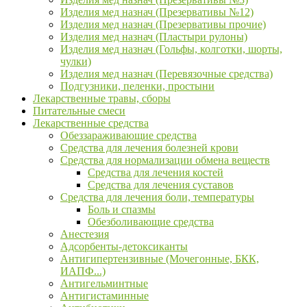
Изделия мед назнач (Презервативы №12)
Изделия мед назнач (Презервативы прочие)
Изделия мед назнач (Пластыри рулоны)
Изделия мед назнач (Гольфы, колготки, шорты,
чулки)
Изделия мед назнач (Перевязочные средства)
Подгузники, пеленки, простыни
Лекарственные травы, сборы
Питательные смеси
Лекарственные средства
Обеззараживающие средства
Средства для лечения болезней крови
Средства для нормализации обмена веществ
Средства для лечения костей
Средства для лечения суставов
Средства для лечения боли, температуры
Боль и спазмы
Обезболивающие средства
Анестезия
Адсорбенты-детоксиканты
Антигипертензивные (Мочегонные, БКК,
ИАПФ...)
Антигельминтные
Антигистаминные