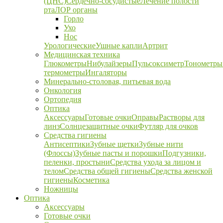
(ЦНС)
Сердечно-сосудистые
Лечение полости
рта
ЛОР органы
Горло
Ухо
Нос
Урологические
Ушные капли
Артрит
Медицинская техника
Глюкометры
Нибулайзеры
Пульсоксиметр
Тонометры
термометры
Ингаляторы
Минерально-столовая, питьевая вода
Онкология
Ортопедия
Оптика
Аксессуары
Готовые очки
Оправы
Растворы для
линз
Солнцезащитные очки
Футляр для очков
Средства гигиены
Антисептики
Зубные щетки
Зубные нити
(Флоссы)
Зубные пасты и порошки
Подгузники,
пеленки, простыни
Средства ухода за лицом и
телом
Средства общей гигиены
Средства женской
гигиены
Косметика
Ножницы
Оптика
Аксессуары
Готовые очки