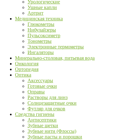
Урологические
Ушные капли
Артрит
Медицинская техника
Глюкометры
Нибулайзеры
Пульсоксиметр
Тонометры
Электронные термометры
Ингаляторы
Минерально-столовая, питьевая вода
Онкология
Ортопедия
Оптика
Аксессуары
Готовые очки
Оправы
Растворы для линз
Солнцезащитные очки
Футляр для очков
Средства гигиены
Антисептики
Зубные щетки
Зубные нити (Флоссы)
Зубные пасты и порошки