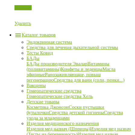
Корзина
Удалить
Каталог товаров
Эндокринная система
Средства для лечения дыхательной системы
Тесты Ковид
БАДы
БАДы производителя Эвалар
Витамины
(поливитамины)
Конфеты и леденцы
Масла
эфирные
Ранозаживляющие, повыш
регенерацию
Средства для ванн (соли, пенки...)
Вакцины
Гомеопатические средства
Гомеопатические средства Хель
Детские товары
Косметика Джонсон
Соски пустышки
бутылочки
Средства детской гигиены
Средства
ухода за младенцами
Изделия медицинского назначения
Изделия мед назнач (Шприцы)
Изделия мед назнач
(Тесты на беременность)
Изделия мед назнач