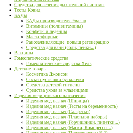
Средства для лечения дыхательной системы
Тесты Ковид
БАДы
БАДы производителя Эвалар
Витамины (поливитамины)
Конфеты и леденцы
Масла эфирные
Ранозаживляющие, повыш регенерацию
Средства для ванн (соли, пенки...)
Вакцины
Гомеопатические средства
Гомеопатические средства Хель
Детские товары
Косметика Джонсон
Соски пустышки бутылочки
Средства детской гигиены
Средства ухода за младенцами
Изделия медицинского назначения
Изделия мед назнач (Шприцы)
Изделия мед назнач (Тесты на беременность)
Изделия мед назнач (Салфетки)
Изделия мед назнач (Пластыри наборы)
Изделия мед назнач (Горчишники, пипетки...)
Изделия мед назнач (Маски, Компрессы...)
Изделия мед назнач (Презервативы №3)