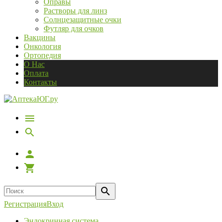
Оправы
Растворы для линз
Солнцезащитные очки
Футляр для очков
Вакцины
Онкология
Ортопедия
О Нас
Оплата
Контакты
Регистрация
Вход
Эндокринная система