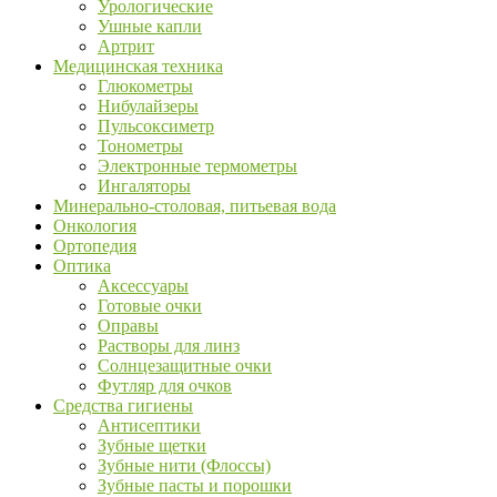
Урологические
Ушные капли
Артрит
Медицинская техника
Глюкометры
Нибулайзеры
Пульсоксиметр
Тонометры
Электронные термометры
Ингаляторы
Минерально-столовая, питьевая вода
Онкология
Ортопедия
Оптика
Аксессуары
Готовые очки
Оправы
Растворы для линз
Солнцезащитные очки
Футляр для очков
Средства гигиены
Антисептики
Зубные щетки
Зубные нити (Флоссы)
Зубные пасты и порошки