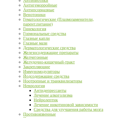
Антибиотики
Антигеморройные
Антипсориазные
Венотоники
Гематологические (Плазмозаменители,
парент.питание)
Гинекология
Гормональные средства
Глазные капли
Глазные мази
Дерматологические средства
Железосодержащие препараты
Желчегонные
Желудочно-кишечный-тракт
Закрепляющие
Иммуномодуляторы
Йодсодержащие средства
Ноотропные и транквилизаторы
Неврология
Антидепрессанты
Лечение алкоголизма
Нейролептик
Лечение никотиновой зависимости
Средства для улучшения работы мозга
Противоязвенные