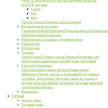
(ЦНС)
Сердечно-сосудистые
Лечение полости
рта
ЛОР органы
Горло
Ухо
Нос
Урологические
Ушные капли
Артрит
Медицинская техника
Глюкометры
Нибулайзеры
Пульсоксиметр
Тонометры
термометры
Ингаляторы
Минерально-столовая, питьевая вода
Онкология
Ортопедия
Оптика
Аксессуары
Готовые очки
Оправы
Растворы для
линз
Солнцезащитные очки
Футляр для очков
Средства гигиены
Антисептики
Зубные щетки
Зубные нити
(Флоссы)
Зубные пасты и порошки
Подгузники,
пеленки, простыни
Средства ухода за лицом и
телом
Средства общей гигиены
Средства женской
гигиены
Косметика
Ножницы
Оптика
Аксессуары
Готовые очки