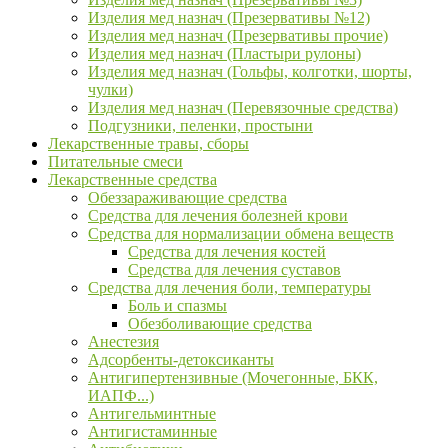
Изделия мед назнач (Презервативы №12)
Изделия мед назнач (Презервативы прочие)
Изделия мед назнач (Пластыри рулоны)
Изделия мед назнач (Гольфы, колготки, шорты,
чулки)
Изделия мед назнач (Перевязочные средства)
Подгузники, пеленки, простыни
Лекарственные травы, сборы
Питательные смеси
Лекарственные средства
Обеззараживающие средства
Средства для лечения болезней крови
Средства для нормализации обмена веществ
Средства для лечения костей
Средства для лечения суставов
Средства для лечения боли, температуры
Боль и спазмы
Обезболивающие средства
Анестезия
Адсорбенты-детоксиканты
Антигипертензивные (Мочегонные, БКК,
ИАПФ...)
Антигельминтные
Антигистаминные