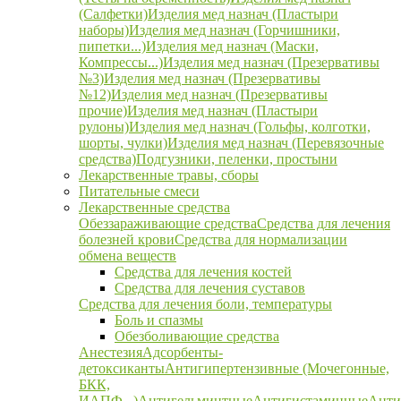
(Салфетки)
Изделия мед назнач (Пластыри
наборы)
Изделия мед назнач (Горчишники,
пипетки...)
Изделия мед назнач (Маски,
Компрессы...)
Изделия мед назнач (Презервативы
№3)
Изделия мед назнач (Презервативы
№12)
Изделия мед назнач (Презервативы
прочие)
Изделия мед назнач (Пластыри
рулоны)
Изделия мед назнач (Гольфы, колготки,
шорты, чулки)
Изделия мед назнач (Перевязочные
средства)
Подгузники, пеленки, простыни
Лекарственные травы, сборы
Питательные смеси
Лекарственные средства
Обеззараживающие средства
Средства для лечения
болезней крови
Средства для нормализации
обмена веществ
Средства для лечения костей
Средства для лечения суставов
Средства для лечения боли, температуры
Боль и спазмы
Обезболивающие средства
Анестезия
Адсорбенты-
детоксиканты
Антигипертензивные (Мочегонные,
БКК,
ИАПФ...)
Антигельминтные
Антигистаминные
Анти