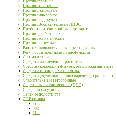
Противорвотные
Противозачаточные
Противогрибковые
Противомикробное
Противопедикулезные
ПротивоВоспалительные НПВС
Пробиотики, бактерийные препараты
Противодиабетические
Противоастматические
Противовирусные
Ранозаживляющие, повыш регенерацию
Регуляторы эректильной дисфункции
Спазмолитики
Средства для лечения простатита
Средства коррекции фигуры, регуляторы аппетита
Средства от синдрома похмелья
Средства улучшающие пищеварение (ферменты...)
Слабительные и ветрогонные
Седативные и снотворные (ЦНС)
Сердечно-сосудистые
Лечение полости рта
ЛОР органы
Горло
Ухо
Нос