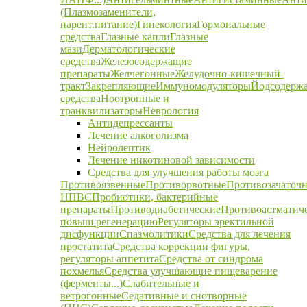
(Плазмозаменители,
парент.питание)
Гинекология
Гормональные
средства
Глазные капли
Глазные
мази
Дерматологические
средства
Железосодержащие
препараты
Желчегонные
Желудочно-кишечный-
тракт
Закрепляющие
Иммуномодуляторы
Йодсодерж
средства
Ноотропные и
транквилизаторы
Неврология
Антидепрессанты
Лечение алкоголизма
Нейролептик
Лечение никотиновой зависимости
Средства для улучшения работы мозга
Противоязвенные
Противорвотные
Противозачаточ
НПВС
Пробиотики, бактерийные
препараты
Противодиабетические
Противоастматич
повыш регенерацию
Регуляторы эректильной
дисфункции
Спазмолитики
Средства для лечения
простатита
Средства коррекции фигуры,
регуляторы аппетита
Средства от синдрома
похмелья
Средства улучшающие пищеварение
(ферменты...)
Слабительные и
ветрогонные
Седативные и снотворные