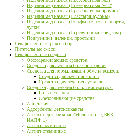
Изделия мед назнач (Презервативы №12)
Изделия мед назнач (Презервативы прочие)
Изделия мед назнач (Пластыри рулоны)
Изделия мед назнач (Гольфы, колготки, шорты,
чулки)
Изделия мед назнач (Перевязочные средства)
Подгузники, пеленки, простыни
Лекарственные травы, сборы
Питательные смеси
Лекарственные средства
Обеззараживающие средства
Средства для лечения болезней крови
Средства для нормализации обмена веществ
Средства для лечения костей
Средства для лечения суставов
Средства для лечения боли, температуры
Боль и спазмы
Обезболивающие средства
Анестезия
Адсорбенты-детоксиканты
Антигипертензивные (Мочегонные, БКК,
ИАПФ...)
Антигельминтные
Антигистаминные