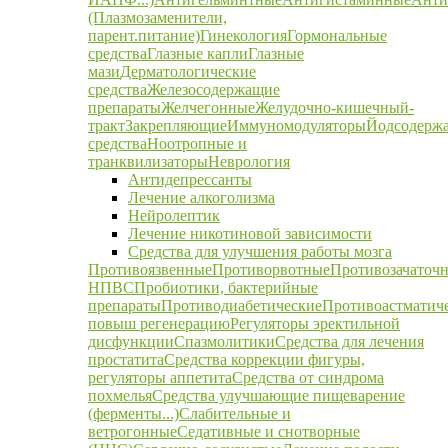
(Плазмозаменители,
парент.питание)
Гинекология
Гормональные
средства
Глазные капли
Глазные
мази
Дерматологические
средства
Железосодержащие
препараты
Желчегонные
Желудочно-кишечный-
тракт
Закрепляющие
Иммуномодуляторы
Йодсодерж
средства
Ноотропные и
транквилизаторы
Неврология
Антидепрессанты
Лечение алкоголизма
Нейролептик
Лечение никотиновой зависимости
Средства для улучшения работы мозга
Противоязвенные
Противорвотные
Противозачаточ
НПВС
Пробиотики, бактерийные
препараты
Противодиабетические
Противоастматич
повыш регенерацию
Регуляторы эректильной
дисфункции
Спазмолитики
Средства для лечения
простатита
Средства коррекции фигуры,
регуляторы аппетита
Средства от синдрома
похмелья
Средства улучшающие пищеварение
(ферменты...)
Слабительные и
ветрогонные
Седативные и снотворные