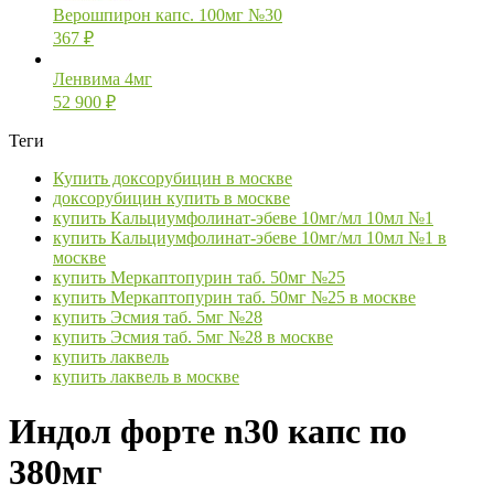
Верошпирон капс. 100мг №30
367
₽
Ленвима 4мг
52 900
₽
Теги
Купить доксорубицин в москве
доксорубицин купить в москве
купить Кальциумфолинат-эбеве 10мг/мл 10мл №1
купить Кальциумфолинат-эбеве 10мг/мл 10мл №1 в
москве
купить Меркаптопурин таб. 50мг №25
купить Меркаптопурин таб. 50мг №25 в москве
купить Эсмия таб. 5мг №28
купить Эсмия таб. 5мг №28 в москве
купить лаквель
купить лаквель в москве
Индол форте n30 капс по
380мг