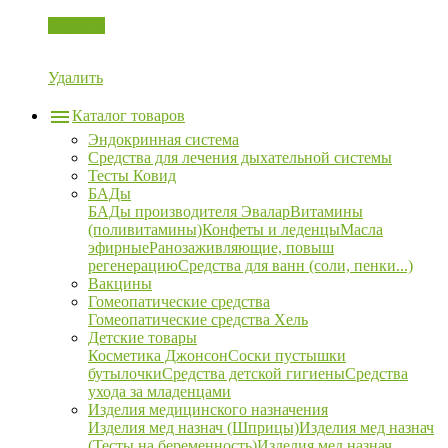
Корзина
Удалить
Каталог товаров
Эндокринная система
Средства для лечения дыхательной системы
Тесты Ковид
БАДы
БАДы производителя Эвалар
Витамины
(поливитамины)
Конфеты и леденцы
Масла
эфирные
Ранозаживляющие, повыш
регенерацию
Средства для ванн (соли, пенки...)
Вакцины
Гомеопатические средства
Гомеопатические средства Хель
Детские товары
Косметика Джонсон
Соски пустышки
бутылочки
Средства детской гигиены
Средства
ухода за младенцами
Изделия медицинского назначения
Изделия мед назнач (Шприцы)
Изделия мед назнач
(Тесты на беременность)
Изделия мед назнач