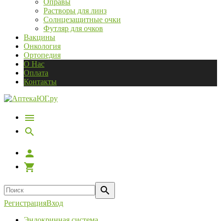
Оправы
Растворы для линз
Солнцезащитные очки
Футляр для очков
Вакцины
Онкология
Ортопедия
О Нас
Оплата
Контакты
Регистрация
Вход
Эндокринная система