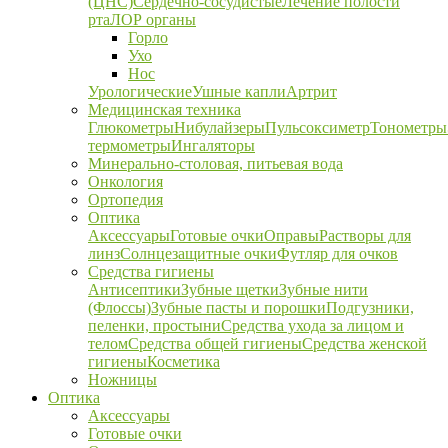
(ЦНС)
Сердечно-сосудистые
Лечение полости
рта
ЛОР органы
Горло
Ухо
Нос
Урологические
Ушные капли
Артрит
Медицинская техника
Глюкометры
Нибулайзеры
Пульсоксиметр
Тонометры
термометры
Ингаляторы
Минерально-столовая, питьевая вода
Онкология
Ортопедия
Оптика
Аксессуары
Готовые очки
Оправы
Растворы для
линз
Солнцезащитные очки
Футляр для очков
Средства гигиены
Антисептики
Зубные щетки
Зубные нити
(Флоссы)
Зубные пасты и порошки
Подгузники,
пеленки, простыни
Средства ухода за лицом и
телом
Средства общей гигиены
Средства женской
гигиены
Косметика
Ножницы
Оптика
Аксессуары
Готовые очки