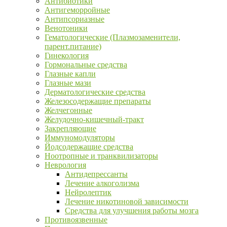
Антибиотики
Антигеморройные
Антипсориазные
Венотоники
Гематологические (Плазмозаменители,
парент.питание)
Гинекология
Гормональные средства
Глазные капли
Глазные мази
Дерматологические средства
Железосодержащие препараты
Желчегонные
Желудочно-кишечный-тракт
Закрепляющие
Иммуномодуляторы
Йодсодержащие средства
Ноотропные и транквилизаторы
Неврология
Антидепрессанты
Лечение алкоголизма
Нейролептик
Лечение никотиновой зависимости
Средства для улучшения работы мозга
Противоязвенные