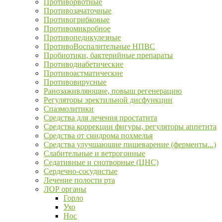
Противорвотные
Противозачаточные
Противогрибковые
Противомикробное
Противопедикулезные
ПротивоВоспалительные НПВС
Пробиотики, бактерийные препараты
Противодиабетические
Противоастматические
Противовирусные
Ранозаживляющие, повыш регенерацию
Регуляторы эректильной дисфункции
Спазмолитики
Средства для лечения простатита
Средства коррекции фигуры, регуляторы аппетита
Средства от синдрома похмелья
Средства улучшающие пищеварение (ферменты...)
Слабительные и ветрогонные
Седативные и снотворные (ЦНС)
Сердечно-сосудистые
Лечение полости рта
ЛОР органы
Горло
Ухо
Нос