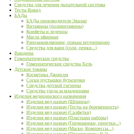
Средства для лечения дыхательной системы
Тесты Ковид
БАДы
БАДы производителя Эвалар
Витамины (поливитамины)
Конфеты и леденцы
Масла эфирные
Ранозаживляющие, повыш регенерацию
Средства для ванн (соли, пенки...)
Вакцины
Гомеопатические средства
Гомеопатические средства Хель
Детские товары
Косметика Джонсон
Соски пустышки бутылочки
Средства детской гигиены
Средства ухода за младенцами
Изделия медицинского назначения
Изделия мед назнач (Шприцы)
Изделия мед назнач (Тесты на беременность)
Изделия мед назнач (Салфетки)
Изделия мед назнач (Пластыри наборы)
Изделия мед назнач (Горчишники, пипетки...)
Изделия мед назнач (Маски, Компрессы...)
Изделия мед назнач (Презервативы №3)