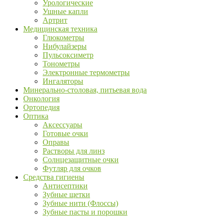
Урологические
Ушные капли
Артрит
Медицинская техника
Глюкометры
Нибулайзеры
Пульсоксиметр
Тонометры
Электронные термометры
Ингаляторы
Минерально-столовая, питьевая вода
Онкология
Ортопедия
Оптика
Аксессуары
Готовые очки
Оправы
Растворы для линз
Солнцезащитные очки
Футляр для очков
Средства гигиены
Антисептики
Зубные щетки
Зубные нити (Флоссы)
Зубные пасты и порошки