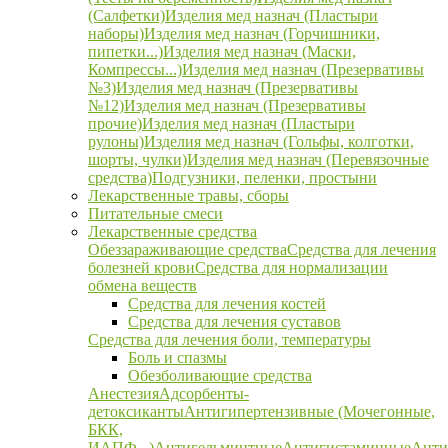
(Салфетки)
Изделия мед назнач (Пластыри
наборы)
Изделия мед назнач (Горчишники,
пипетки...)
Изделия мед назнач (Маски,
Компрессы...)
Изделия мед назнач (Презервативы
№3)
Изделия мед назнач (Презервативы
№12)
Изделия мед назнач (Презервативы
прочие)
Изделия мед назнач (Пластыри
рулоны)
Изделия мед назнач (Гольфы, колготки,
шорты, чулки)
Изделия мед назнач (Перевязочные
средства)
Подгузники, пеленки, простыни
Лекарственные травы, сборы
Питательные смеси
Лекарственные средства
Обеззараживающие средства
Средства для лечения
болезней крови
Средства для нормализации
обмена веществ
Средства для лечения костей
Средства для лечения суставов
Средства для лечения боли, температуры
Боль и спазмы
Обезболивающие средства
Анестезия
Адсорбенты-
детоксиканты
Антигипертензивные (Мочегонные,
БКК,
ИАПФ...)
Антигельминтные
Антигистаминные
Анти