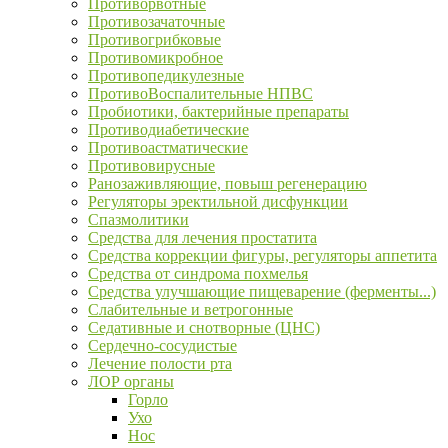
Противорвотные
Противозачаточные
Противогрибковые
Противомикробное
Противопедикулезные
ПротивоВоспалительные НПВС
Пробиотики, бактерийные препараты
Противодиабетические
Противоастматические
Противовирусные
Ранозаживляющие, повыш регенерацию
Регуляторы эректильной дисфункции
Спазмолитики
Средства для лечения простатита
Средства коррекции фигуры, регуляторы аппетита
Средства от синдрома похмелья
Средства улучшающие пищеварение (ферменты...)
Слабительные и ветрогонные
Седативные и снотворные (ЦНС)
Сердечно-сосудистые
Лечение полости рта
ЛОР органы
Горло
Ухо
Нос