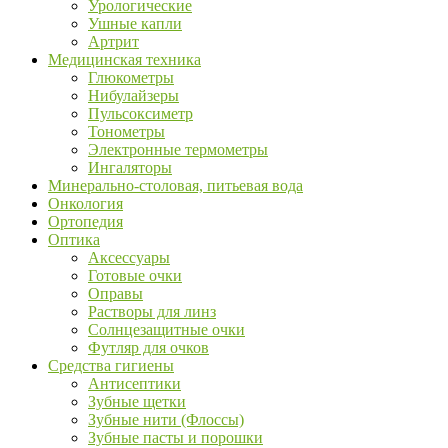
Урологические
Ушные капли
Артрит
Медицинская техника
Глюкометры
Нибулайзеры
Пульсоксиметр
Тонометры
Электронные термометры
Ингаляторы
Минерально-столовая, питьевая вода
Онкология
Ортопедия
Оптика
Аксессуары
Готовые очки
Оправы
Растворы для линз
Солнцезащитные очки
Футляр для очков
Средства гигиены
Антисептики
Зубные щетки
Зубные нити (Флоссы)
Зубные пасты и порошки