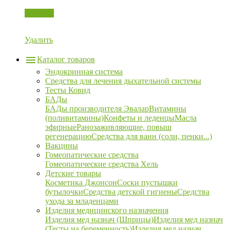
Корзина
Удалить
Каталог товаров
Эндокринная система
Средства для лечения дыхательной системы
Тесты Ковид
БАДы
БАДы производителя Эвалар
Витамины
(поливитамины)
Конфеты и леденцы
Масла
эфирные
Ранозаживляющие, повыш
регенерацию
Средства для ванн (соли, пенки...)
Вакцины
Гомеопатические средства
Гомеопатические средства Хель
Детские товары
Косметика Джонсон
Соски пустышки
бутылочки
Средства детской гигиены
Средства
ухода за младенцами
Изделия медицинского назначения
Изделия мед назнач (Шприцы)
Изделия мед назнач
(Тесты на беременность)
Изделия мед назнач