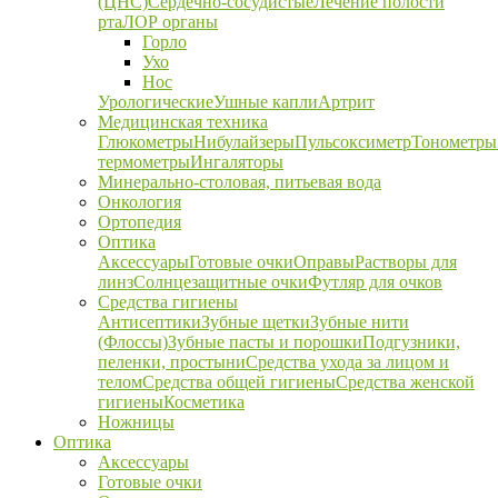
(ЦНС)
Сердечно-сосудистые
Лечение полости
рта
ЛОР органы
Горло
Ухо
Нос
Урологические
Ушные капли
Артрит
Медицинская техника
Глюкометры
Нибулайзеры
Пульсоксиметр
Тонометры
термометры
Ингаляторы
Минерально-столовая, питьевая вода
Онкология
Ортопедия
Оптика
Аксессуары
Готовые очки
Оправы
Растворы для
линз
Солнцезащитные очки
Футляр для очков
Средства гигиены
Антисептики
Зубные щетки
Зубные нити
(Флоссы)
Зубные пасты и порошки
Подгузники,
пеленки, простыни
Средства ухода за лицом и
телом
Средства общей гигиены
Средства женской
гигиены
Косметика
Ножницы
Оптика
Аксессуары
Готовые очки