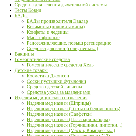
Средства для лечения дыхательной системы
Тесты Ковид
БАДы
БАДы производителя Эвалар
Витамины (поливитамины)
Конфеты и леденцы
Масла эфирные
Ранозаживляющие, повыш регенерацию
Средства для ванн (соли, пенки...)
Вакцины
Гомеопатические средства
Гомеопатические средства Хель
Детские товары
Косметика Джонсон
Соски пустышки бутылочки
Средства детской гигиены
Средства ухода за младенцами
Изделия медицинского назначения
Изделия мед назнач (Шприцы)
Изделия мед назнач (Тесты на беременность)
Изделия мед назнач (Салфетки)
Изделия мед назнач (Пластыри наборы)
Изделия мед назнач (Горчишники, пипетки...)
Изделия мед назнач (Маски, Компрессы...)
Изделия мед назнач (Презервативы №3)