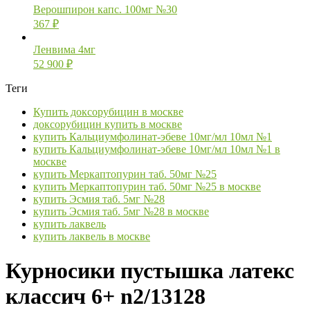
Верошпирон капс. 100мг №30
367
₽
Ленвима 4мг
52 900
₽
Теги
Купить доксорубицин в москве
доксорубицин купить в москве
купить Кальциумфолинат-эбеве 10мг/мл 10мл №1
купить Кальциумфолинат-эбеве 10мг/мл 10мл №1 в
москве
купить Меркаптопурин таб. 50мг №25
купить Меркаптопурин таб. 50мг №25 в москве
купить Эсмия таб. 5мг №28
купить Эсмия таб. 5мг №28 в москве
купить лаквель
купить лаквель в москве
Курносики пустышка латекс
классич 6+ n2/13128