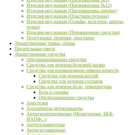
Изделия мед назнач (Презервативы №12)
Изделия мед назнач (Презервативы прочие)
Изделия мед назнач (Пластыри рулоны)
Изделия мед назнач (Гольфы, колготки, шорты,
чулки)
Изделия мед назнач (Перевязочные средства)
Подгузники, пеленки, простыни
Лекарственные травы, сборы
Питательные смеси
Лекарственные средства
Обеззараживающие средства
Средства для лечения болезней крови
Средства для нормализации обмена веществ
Средства для лечения костей
Средства для лечения суставов
Средства для лечения боли, температуры
Боль и спазмы
Обезболивающие средства
Анестезия
Адсорбенты-детоксиканты
Антигипертензивные (Мочегонные, БКК,
ИАПФ...)
Антигельминтные
Антигистаминные