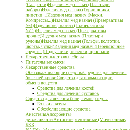
(Салфетки)
Изделия мед назнач (Пластыри
наборы)
Изделия мед назнач (Горчишники,
пипетки...)
Изделия мед назнач (Маски,
Компрессы...)
Изделия мед назнач (Презервативы
№3)
Изделия мед назнач (Презервативы
№12)
Изделия мед назнач (Презервативы
прочие)
Изделия мед назнач (Пластыри
рулоны)
Изделия мед назнач (Гольфы, колготки,
шорты, чулки)
Изделия мед назнач (Перевязочные
средства)
Подгузники, пеленки, простыни
Лекарственные травы, сборы
Питательные смеси
Лекарственные средства
Обеззараживающие средства
Средства для лечения
болезней крови
Средства для нормализации
обмена веществ
Средства для лечения костей
Средства для лечения суставов
Средства для лечения боли, температуры
Боль и спазмы
Обезболивающие средства
Анестезия
Адсорбенты-
детоксиканты
Антигипертензивные (Мочегонные,
БКК,
ИАПФ...)
Антигельминтные
Антигистаминные
Анти