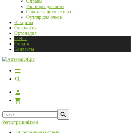
Оправы
Растворы для линз
Солнцезащитные очки
Футляр для очков
Вакцины
Онкология
Ортопедия
О Нас
Оплата
Контакты
Регистрация
Вход
Эндокринная система