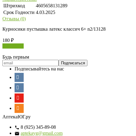
Штрихкод
4605658131289
Срок Годности
4.03.2025
Отзывы (0)
Курносики пустышка латекс классич 6+ n2/13128
180
₽
В корзину
Будь первым
Подписывайтесь на нас
АптекаЮГ.ру
8 (925) 345-89-08
aptekayg@gmail.com