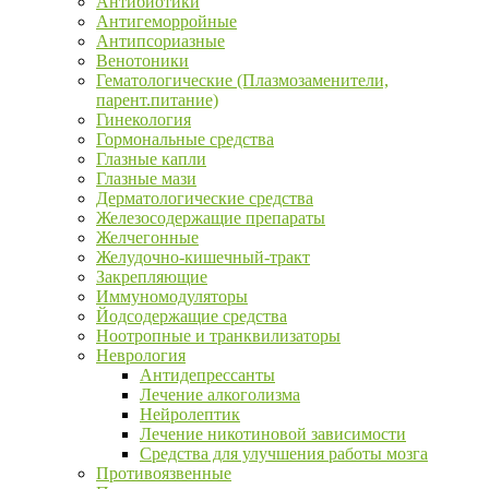
Антибиотики
Антигеморройные
Антипсориазные
Венотоники
Гематологические (Плазмозаменители,
парент.питание)
Гинекология
Гормональные средства
Глазные капли
Глазные мази
Дерматологические средства
Железосодержащие препараты
Желчегонные
Желудочно-кишечный-тракт
Закрепляющие
Иммуномодуляторы
Йодсодержащие средства
Ноотропные и транквилизаторы
Неврология
Антидепрессанты
Лечение алкоголизма
Нейролептик
Лечение никотиновой зависимости
Средства для улучшения работы мозга
Противоязвенные