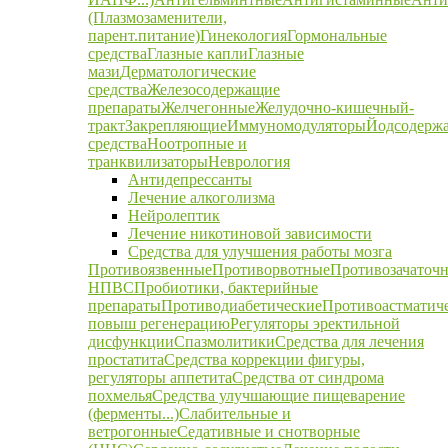
(Плазмозаменители,
парент.питание)
Гинекология
Гормональные
средства
Глазные капли
Глазные
мази
Дерматологические
средства
Железосодержащие
препараты
Желчегонные
Желудочно-кишечный-
тракт
Закрепляющие
Иммуномодуляторы
Йодсодерж
средства
Ноотропные и
транквилизаторы
Неврология
Антидепрессанты
Лечение алкоголизма
Нейролептик
Лечение никотиновой зависимости
Средства для улучшения работы мозга
Противоязвенные
Противорвотные
Противозачаточ
НПВС
Пробиотики, бактерийные
препараты
Противодиабетические
Противоастматич
повыш регенерацию
Регуляторы эректильной
дисфункции
Спазмолитики
Средства для лечения
простатита
Средства коррекции фигуры,
регуляторы аппетита
Средства от синдрома
похмелья
Средства улучшающие пищеварение
(ферменты...)
Слабительные и
ветрогонные
Седативные и снотворные