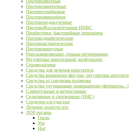
Противорвотные
Противозачаточные
Противогрибковые
Противомикробное
Противопедикулезные
ПротивоВоспалительные НПВС
Пробиотики, бактерийные препараты
Противодиабетические
Противоастматические
Противовирусные
Ранозаживляющие, повыш регенерацию
Регуляторы эректильной дисфункции
Спазмолитики
Средства для лечения простатита
Средства коррекции фигуры, регуляторы аппетита
Средства от синдрома похмелья
Средства улучшающие пищеварение (ферменты...)
Слабительные и ветрогонные
Седативные и снотворные (ЦНС)
Сердечно-сосудистые
Лечение полости рта
ЛОР органы
Горло
Ухо
Нос