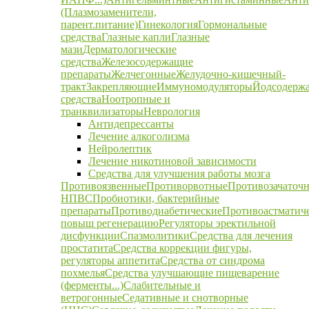
(Плазмозаменители,
парент.питание)
Гинекология
Гормональные
средства
Глазные капли
Глазные
мази
Дерматологические
средства
Железосодержащие
препараты
Желчегонные
Желудочно-кишечный-
тракт
Закрепляющие
Иммуномодуляторы
Йодсодерж
средства
Ноотропные и
транквилизаторы
Неврология
Антидепрессанты
Лечение алкоголизма
Нейролептик
Лечение никотиновой зависимости
Средства для улучшения работы мозга
Противоязвенные
Противорвотные
Противозачаточ
НПВС
Пробиотики, бактерийные
препараты
Противодиабетические
Противоастматич
повыш регенерацию
Регуляторы эректильной
дисфункции
Спазмолитики
Средства для лечения
простатита
Средства коррекции фигуры,
регуляторы аппетита
Средства от синдрома
похмелья
Средства улучшающие пищеварение
(ферменты...)
Слабительные и
ветрогонные
Седативные и снотворные