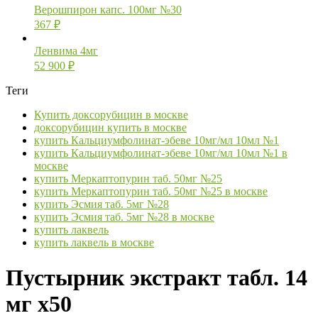
Верошпирон капс. 100мг №30
367
₽
Ленвима 4мг
52 900
₽
Теги
Купить доксорубицин в москве
доксорубицин купить в москве
купить Кальциумфолинат-эбеве 10мг/мл 10мл №1
купить Кальциумфолинат-эбеве 10мг/мл 10мл №1 в
москве
купить Меркаптопурин таб. 50мг №25
купить Меркаптопурин таб. 50мг №25 в москве
купить Эсмия таб. 5мг №28
купить Эсмия таб. 5мг №28 в москве
купить лаквель
купить лаквель в москве
Пустырник экстракт табл. 14
мг х50