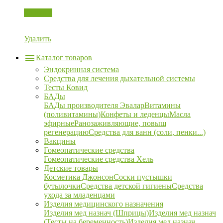
Корзина
Удалить
Каталог товаров
Эндокринная система
Средства для лечения дыхательной системы
Тесты Ковид
БАДы
БАДы производителя Эвалар
Витамины
(поливитамины)
Конфеты и леденцы
Масла
эфирные
Ранозаживляющие, повыш
регенерацию
Средства для ванн (соли, пенки...)
Вакцины
Гомеопатические средства
Гомеопатические средства Хель
Детские товары
Косметика Джонсон
Соски пустышки
бутылочки
Средства детской гигиены
Средства
ухода за младенцами
Изделия медицинского назначения
Изделия мед назнач (Шприцы)
Изделия мед назнач
(Тесты на беременность)
Изделия мед назнач