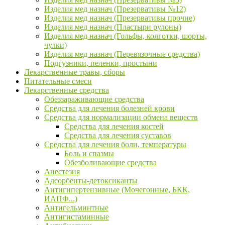
Изделия мед назнач (Презервативы №12)
Изделия мед назнач (Презервативы прочие)
Изделия мед назнач (Пластыри рулоны)
Изделия мед назнач (Гольфы, колготки, шорты,
чулки)
Изделия мед назнач (Перевязочные средства)
Подгузники, пеленки, простыни
Лекарственные травы, сборы
Питательные смеси
Лекарственные средства
Обеззараживающие средства
Средства для лечения болезней крови
Средства для нормализации обмена веществ
Средства для лечения костей
Средства для лечения суставов
Средства для лечения боли, температуры
Боль и спазмы
Обезболивающие средства
Анестезия
Адсорбенты-детоксиканты
Антигипертензивные (Мочегонные, БКК,
ИАПФ...)
Антигельминтные
Антигистаминные