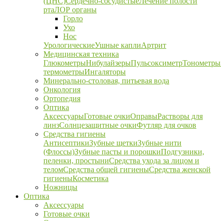
(ЦНС)
Сердечно-сосудистые
Лечение полости
рта
ЛОР органы
Горло
Ухо
Нос
Урологические
Ушные капли
Артрит
Медицинская техника
Глюкометры
Нибулайзеры
Пульсоксиметр
Тонометры
термометры
Ингаляторы
Минерально-столовая, питьевая вода
Онкология
Ортопедия
Оптика
Аксессуары
Готовые очки
Оправы
Растворы для
линз
Солнцезащитные очки
Футляр для очков
Средства гигиены
Антисептики
Зубные щетки
Зубные нити
(Флоссы)
Зубные пасты и порошки
Подгузники,
пеленки, простыни
Средства ухода за лицом и
телом
Средства общей гигиены
Средства женской
гигиены
Косметика
Ножницы
Оптика
Аксессуары
Готовые очки