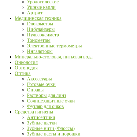
Урологические
Ушные капли
Артрит
Медицинская техника
Глюкометры
Нибулайзеры
Пульсоксиметр
Тонометры
Электронные термометры
Ингаляторы
Минерально-столовая, питьевая вода
Онкология
Ортопедия
Оптика
Аксессуары
Готовые очки
Оправы
Растворы для линз
Солнцезащитные очки
Футляр для очков
Средства гигиены
Антисептики
Зубные щетки
Зубные нити (Флоссы)
Зубные пасты и порошки