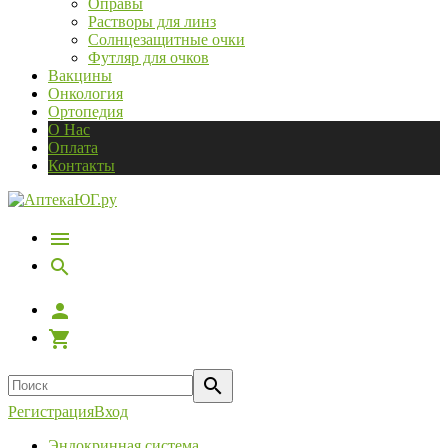
Оправы
Растворы для линз
Солнцезащитные очки
Футляр для очков
Вакцины
Онкология
Ортопедия
О Нас
Оплата
Контакты
Регистрация
Вход
Эндокринная система