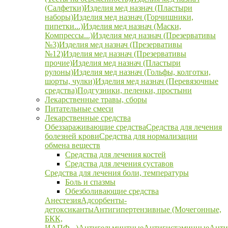
(Салфетки)
Изделия мед назнач (Пластыри
наборы)
Изделия мед назнач (Горчишники,
пипетки...)
Изделия мед назнач (Маски,
Компрессы...)
Изделия мед назнач (Презервативы
№3)
Изделия мед назнач (Презервативы
№12)
Изделия мед назнач (Презервативы
прочие)
Изделия мед назнач (Пластыри
рулоны)
Изделия мед назнач (Гольфы, колготки,
шорты, чулки)
Изделия мед назнач (Перевязочные
средства)
Подгузники, пеленки, простыни
Лекарственные травы, сборы
Питательные смеси
Лекарственные средства
Обеззараживающие средства
Средства для лечения
болезней крови
Средства для нормализации
обмена веществ
Средства для лечения костей
Средства для лечения суставов
Средства для лечения боли, температуры
Боль и спазмы
Обезболивающие средства
Анестезия
Адсорбенты-
детоксиканты
Антигипертензивные (Мочегонные,
БКК,
ИАПФ...)
Антигельминтные
Антигистаминные
Анти