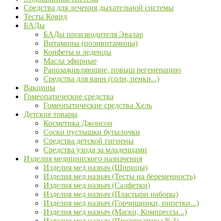
Средства для лечения дыхательной системы
Тесты Ковид
БАДы
БАДы производителя Эвалар
Витамины (поливитамины)
Конфеты и леденцы
Масла эфирные
Ранозаживляющие, повыш регенерацию
Средства для ванн (соли, пенки...)
Вакцины
Гомеопатические средства
Гомеопатические средства Хель
Детские товары
Косметика Джонсон
Соски пустышки бутылочки
Средства детской гигиены
Средства ухода за младенцами
Изделия медицинского назначения
Изделия мед назнач (Шприцы)
Изделия мед назнач (Тесты на беременность)
Изделия мед назнач (Салфетки)
Изделия мед назнач (Пластыри наборы)
Изделия мед назнач (Горчишники, пипетки...)
Изделия мед назнач (Маски, Компрессы...)
Изделия мед назнач (Презервативы №3)