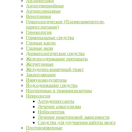
Антибиотики
Антигеморройные
Антипсориазные
Венотоники
Гематологические (Плазмозаменители,
парент.питание)
Гинекология
Гормональные средства
Глазные капли
Глазные мази
Дерматологические средства
Железосодержащие препараты
Желчегонные
Желудочно-кишечный-тракт
Закрепляющие
Иммуномодуляторы
Йодсодержащие средства
Ноотропные и транквилизаторы
Неврология
Антидепрессанты
Лечение алкоголизма
Нейролептик
Лечение никотиновой зависимости
Средства для улучшения работы мозга
Противоязвенные