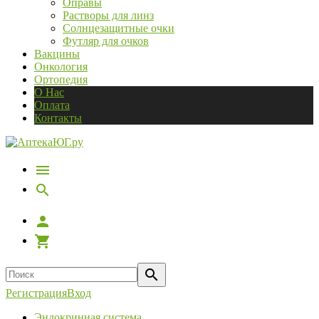
Оправы
Растворы для линз
Солнцезащитные очки
Футляр для очков
Вакцины
Онкология
Ортопедия
О Нас
Оплата
Контакты
Регистрация
Вход
Эндокринная система