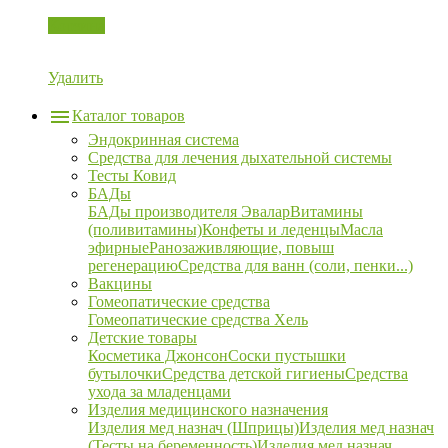
Корзина
Удалить
Каталог товаров
Эндокринная система
Средства для лечения дыхательной системы
Тесты Ковид
БАДы
БАДы производителя Эвалар
Витамины
(поливитамины)
Конфеты и леденцы
Масла
эфирные
Ранозаживляющие, повыш
регенерацию
Средства для ванн (соли, пенки...)
Вакцины
Гомеопатические средства
Гомеопатические средства Хель
Детские товары
Косметика Джонсон
Соски пустышки
бутылочки
Средства детской гигиены
Средства
ухода за младенцами
Изделия медицинского назначения
Изделия мед назнач (Шприцы)
Изделия мед назнач
(Тесты на беременность)
Изделия мед назнач