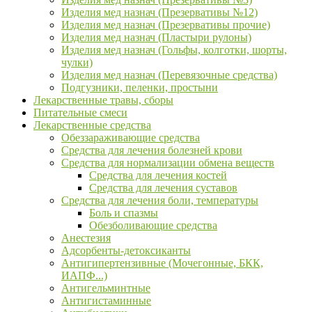
Изделия мед назнач (Презервативы №12)
Изделия мед назнач (Презервативы прочие)
Изделия мед назнач (Пластыри рулоны)
Изделия мед назнач (Гольфы, колготки, шорты,
чулки)
Изделия мед назнач (Перевязочные средства)
Подгузники, пеленки, простыни
Лекарственные травы, сборы
Питательные смеси
Лекарственные средства
Обеззараживающие средства
Средства для лечения болезней крови
Средства для нормализации обмена веществ
Средства для лечения костей
Средства для лечения суставов
Средства для лечения боли, температуры
Боль и спазмы
Обезболивающие средства
Анестезия
Адсорбенты-детоксиканты
Антигипертензивные (Мочегонные, БКК,
ИАПФ...)
Антигельминтные
Антигистаминные