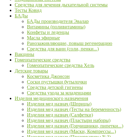
Средства для лечения дыхательной системы
Тесты Ковид
БАДы
БАДы производителя Эвалар
Витамины (поливитамины)
Конфеты и леденцы
Масла эфирные
Ранозаживляющие, повыш регенерацию
Средства для ванн (соли, пенки...)
Вакцины
Гомеопатические средства
Гомеопатические средства Хель
Детские товары
Косметика Джонсон
Соски пустышки бутылочки
Средства детской гигиены
Средства ухода за младенцами
Изделия медицинского назначения
Изделия мед назнач (Шприцы)
Изделия мед назнач (Тесты на беременность)
Изделия мед назнач (Салфетки)
Изделия мед назнач (Пластыри наборы)
Изделия мед назнач (Горчишники, пипетки...)
Изделия мед назнач (Маски, Компрессы...)
Изделия мед назнач (Презервативы №3)