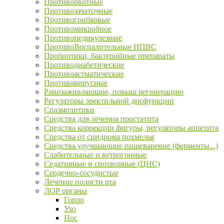
Противорвотные
Противозачаточные
Противогрибковые
Противомикробное
Противопедикулезные
ПротивоВоспалительные НПВС
Пробиотики, бактерийные препараты
Противодиабетические
Противоастматические
Противовирусные
Ранозаживляющие, повыш регенерацию
Регуляторы эректильной дисфункции
Спазмолитики
Средства для лечения простатита
Средства коррекции фигуры, регуляторы аппетита
Средства от синдрома похмелья
Средства улучшающие пищеварение (ферменты...)
Слабительные и ветрогонные
Седативные и снотворные (ЦНС)
Сердечно-сосудистые
Лечение полости рта
ЛОР органы
Горло
Ухо
Нос