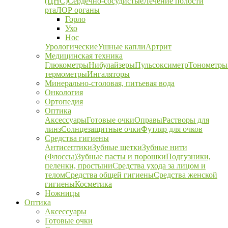
(ЦНС)
Сердечно-сосудистые
Лечение полости
рта
ЛОР органы
Горло
Ухо
Нос
Урологические
Ушные капли
Артрит
Медицинская техника
Глюкометры
Нибулайзеры
Пульсоксиметр
Тонометры
термометры
Ингаляторы
Минерально-столовая, питьевая вода
Онкология
Ортопедия
Оптика
Аксессуары
Готовые очки
Оправы
Растворы для
линз
Солнцезащитные очки
Футляр для очков
Средства гигиены
Антисептики
Зубные щетки
Зубные нити
(Флоссы)
Зубные пасты и порошки
Подгузники,
пеленки, простыни
Средства ухода за лицом и
телом
Средства общей гигиены
Средства женской
гигиены
Косметика
Ножницы
Оптика
Аксессуары
Готовые очки