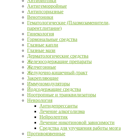
Антибиотики
Антигеморройные
Антипсориазные
Венотоники
Гематологические (Плазмозаменители,
парент.питание)
Гинекология
Гормональные средства
Глазные капли
Глазные мази
Дерматологические средства
Железосодержащие препараты
Желчегонные
Желудочно-кишечный-тракт
Закрепляющие
Иммуномодуляторы
Йодсодержащие средства
Ноотропные и транквилизаторы
Неврология
Антидепрессанты
Лечение алкоголизма
Нейролептик
Лечение никотиновой зависимости
Средства для улучшения работы мозга
Противоязвенные