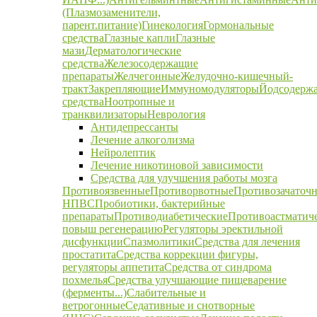
(Плазмозаменители,
парент.питание)
Гинекология
Гормональные
средства
Глазные капли
Глазные
мази
Дерматологические
средства
Железосодержащие
препараты
Желчегонные
Желудочно-кишечный-
тракт
Закрепляющие
Иммуномодуляторы
Йодсодерж
средства
Ноотропные и
транквилизаторы
Неврология
Антидепрессанты
Лечение алкоголизма
Нейролептик
Лечение никотиновой зависимости
Средства для улучшения работы мозга
Противоязвенные
Противорвотные
Противозачаточ
НПВС
Пробиотики, бактерийные
препараты
Противодиабетические
Противоастматич
повыш регенерацию
Регуляторы эректильной
дисфункции
Спазмолитики
Средства для лечения
простатита
Средства коррекции фигуры,
регуляторы аппетита
Средства от синдрома
похмелья
Средства улучшающие пищеварение
(ферменты...)
Слабительные и
ветрогонные
Седативные и снотворные