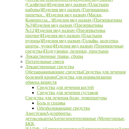
(Салфетки)
Изделия мед назнач (Пластыри
наборы)
Изделия мед назнач (Горчишники,
пипетки...)
Изделия мед назнач (Маски,
Компрессы...)
Изделия мед назнач (Презервативы
№3)
Изделия мед назнач (Презервативы
№12)
Изделия мед назнач (Презервативы
прочие)
Изделия мед назнач (Пластыри
рулоны)
Изделия мед назнач (Гольфы, колготки,
шорты, чулки)
Изделия мед назнач (Перевязочные
средства)
Подгузники, пеленки, простыни
Лекарственные травы, сборы
Питательные смеси
Лекарственные средства
Обеззараживающие средства
Средства для лечения
болезней крови
Средства для нормализации
обмена веществ
Средства для лечения костей
Средства для лечения суставов
Средства для лечения боли, температуры
Боль и спазмы
Обезболивающие средства
Анестезия
Адсорбенты-
детоксиканты
Антигипертензивные (Мочегонные,
БКК,
ИАПФ...)
Антигельминтные
Антигистаминные
Анти