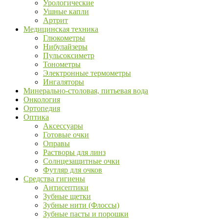
Урологические
Ушные капли
Артрит
Медицинская техника
Глюкометры
Нибулайзеры
Пульсоксиметр
Тонометры
Электронные термометры
Ингаляторы
Минерально-столовая, питьевая вода
Онкология
Ортопедия
Оптика
Аксессуары
Готовые очки
Оправы
Растворы для линз
Солнцезащитные очки
Футляр для очков
Средства гигиены
Антисептики
Зубные щетки
Зубные нити (Флоссы)
Зубные пасты и порошки