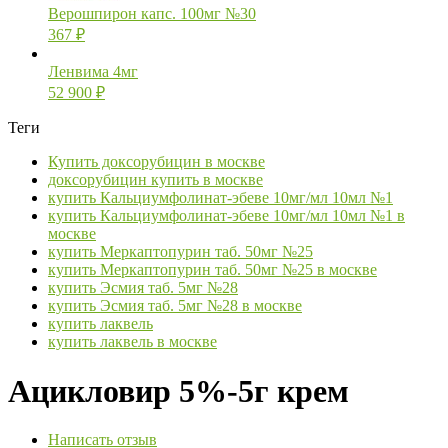
Верошпирон капс. 100мг №30
367
₽
Ленвима 4мг
52 900
₽
Теги
Купить доксорубицин в москве
доксорубицин купить в москве
купить Кальциумфолинат-эбеве 10мг/мл 10мл №1
купить Кальциумфолинат-эбеве 10мг/мл 10мл №1 в
москве
купить Меркаптопурин таб. 50мг №25
купить Меркаптопурин таб. 50мг №25 в москве
купить Эсмия таб. 5мг №28
купить Эсмия таб. 5мг №28 в москве
купить лаквель
купить лаквель в москве
Ацикловир 5%-5г крем
Написать отзыв