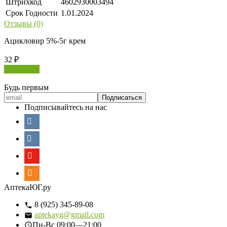
Штрихкод
4602930003494
Срок Годности
1.01.2024
Отзывы (0)
Ацикловир 5%-5г крем
32
₽
В корзину
Будь первым
Подписывайтесь на нас
АптекаЮГ.ру
8 (925) 345-89-08
aptekayg@gmail.com
Пн-Вс
09:00—21:00