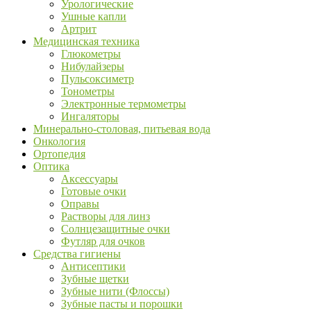
Урологические
Ушные капли
Артрит
Медицинская техника
Глюкометры
Нибулайзеры
Пульсоксиметр
Тонометры
Электронные термометры
Ингаляторы
Минерально-столовая, питьевая вода
Онкология
Ортопедия
Оптика
Аксессуары
Готовые очки
Оправы
Растворы для линз
Солнцезащитные очки
Футляр для очков
Средства гигиены
Антисептики
Зубные щетки
Зубные нити (Флоссы)
Зубные пасты и порошки