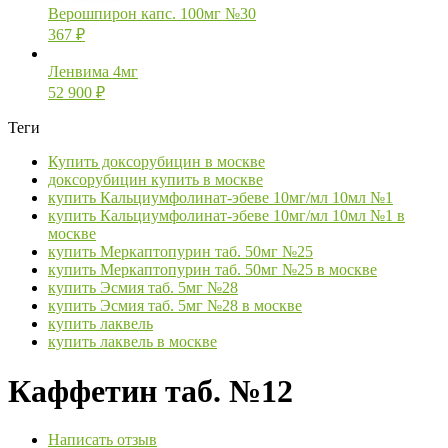
Верошпирон капс. 100мг №30
367
₽
Ленвима 4мг
52 900
₽
Теги
Купить доксорубицин в москве
доксорубицин купить в москве
купить Кальциумфолинат-эбеве 10мг/мл 10мл №1
купить Кальциумфолинат-эбеве 10мг/мл 10мл №1 в
москве
купить Меркаптопурин таб. 50мг №25
купить Меркаптопурин таб. 50мг №25 в москве
купить Эсмия таб. 5мг №28
купить Эсмия таб. 5мг №28 в москве
купить лаквель
купить лаквель в москве
Каффетин таб. №12
Написать отзыв