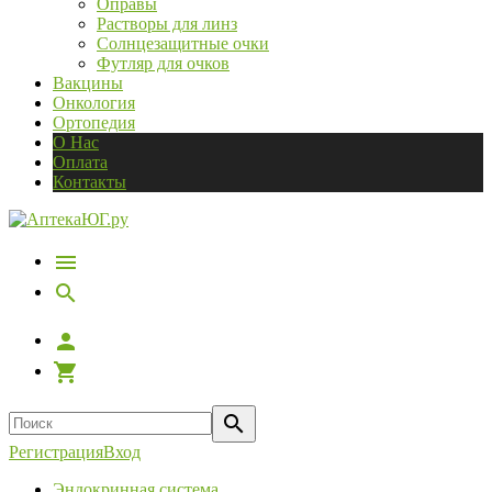
Оправы
Растворы для линз
Солнцезащитные очки
Футляр для очков
Вакцины
Онкология
Ортопедия
О Нас
Оплата
Контакты
Регистрация
Вход
Эндокринная система