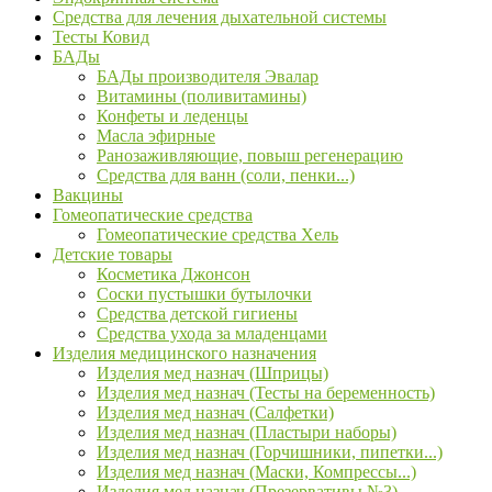
Средства для лечения дыхательной системы
Тесты Ковид
БАДы
БАДы производителя Эвалар
Витамины (поливитамины)
Конфеты и леденцы
Масла эфирные
Ранозаживляющие, повыш регенерацию
Средства для ванн (соли, пенки...)
Вакцины
Гомеопатические средства
Гомеопатические средства Хель
Детские товары
Косметика Джонсон
Соски пустышки бутылочки
Средства детской гигиены
Средства ухода за младенцами
Изделия медицинского назначения
Изделия мед назнач (Шприцы)
Изделия мед назнач (Тесты на беременность)
Изделия мед назнач (Салфетки)
Изделия мед назнач (Пластыри наборы)
Изделия мед назнач (Горчишники, пипетки...)
Изделия мед назнач (Маски, Компрессы...)
Изделия мед назнач (Презервативы №3)