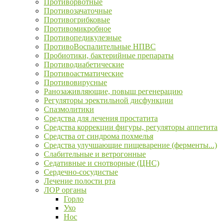
Противорвотные
Противозачаточные
Противогрибковые
Противомикробное
Противопедикулезные
ПротивоВоспалительные НПВС
Пробиотики, бактерийные препараты
Противодиабетические
Противоастматические
Противовирусные
Ранозаживляющие, повыш регенерацию
Регуляторы эректильной дисфункции
Спазмолитики
Средства для лечения простатита
Средства коррекции фигуры, регуляторы аппетита
Средства от синдрома похмелья
Средства улучшающие пищеварение (ферменты...)
Слабительные и ветрогонные
Седативные и снотворные (ЦНС)
Сердечно-сосудистые
Лечение полости рта
ЛОР органы
Горло
Ухо
Нос