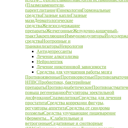
(Плазмозаменители,
парент.питание)
Гинекология
Гормональные
средства
Глазные капли
Глазные
мази
Дерматологические
средства
Железосодержащие
препараты
Желчегонные
Желудочно-кишечный-
тракт
Закрепляющие
Иммуномодуляторы
Йодсодерж
средства
Ноотропные и
транквилизаторы
Неврология
Антидепрессанты
Лечение алкоголизма
Нейролептик
Лечение никотиновой зависимости
Средства для улучшения работы мозга
Противоязвенные
Противорвотные
Противозачаточ
НПВС
Пробиотики, бактерийные
препараты
Противодиабетические
Противоастматич
повыш регенерацию
Регуляторы эректильной
дисфункции
Спазмолитики
Средства для лечения
простатита
Средства коррекции фигуры,
регуляторы аппетита
Средства от синдрома
похмелья
Средства улучшающие пищеварение
(ферменты...)
Слабительные и
ветрогонные
Седативные и снотворные