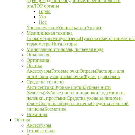
(ЦНС)
Сердечно-сосудистые
Лечение полости
рта
ЛОР органы
Горло
Ухо
Нос
Урологические
Ушные капли
Артрит
Медицинская техника
Глюкометры
Нибулайзеры
Пульсоксиметр
Тонометры
термометры
Ингаляторы
Минерально-столовая, питьевая вода
Онкология
Ортопедия
Оптика
Аксессуары
Готовые очки
Оправы
Растворы для
линз
Солнцезащитные очки
Футляр для очков
Средства гигиены
Антисептики
Зубные щетки
Зубные нити
(Флоссы)
Зубные пасты и порошки
Подгузники,
пеленки, простыни
Средства ухода за лицом и
телом
Средства общей гигиены
Средства женской
гигиены
Косметика
Ножницы
Оптика
Аксессуары
Готовые очки