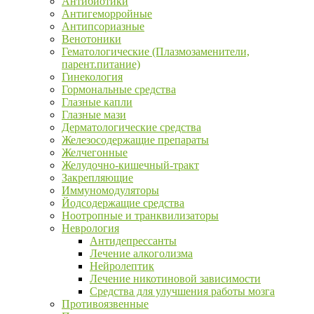
Антибиотики
Антигеморройные
Антипсориазные
Венотоники
Гематологические (Плазмозаменители,
парент.питание)
Гинекология
Гормональные средства
Глазные капли
Глазные мази
Дерматологические средства
Железосодержащие препараты
Желчегонные
Желудочно-кишечный-тракт
Закрепляющие
Иммуномодуляторы
Йодсодержащие средства
Ноотропные и транквилизаторы
Неврология
Антидепрессанты
Лечение алкоголизма
Нейролептик
Лечение никотиновой зависимости
Средства для улучшения работы мозга
Противоязвенные