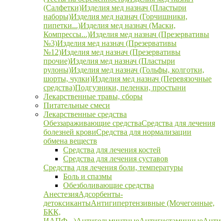
(Салфетки)
Изделия мед назнач (Пластыри
наборы)
Изделия мед назнач (Горчишники,
пипетки...)
Изделия мед назнач (Маски,
Компрессы...)
Изделия мед назнач (Презервативы
№3)
Изделия мед назнач (Презервативы
№12)
Изделия мед назнач (Презервативы
прочие)
Изделия мед назнач (Пластыри
рулоны)
Изделия мед назнач (Гольфы, колготки,
шорты, чулки)
Изделия мед назнач (Перевязочные
средства)
Подгузники, пеленки, простыни
Лекарственные травы, сборы
Питательные смеси
Лекарственные средства
Обеззараживающие средства
Средства для лечения
болезней крови
Средства для нормализации
обмена веществ
Средства для лечения костей
Средства для лечения суставов
Средства для лечения боли, температуры
Боль и спазмы
Обезболивающие средства
Анестезия
Адсорбенты-
детоксиканты
Антигипертензивные (Мочегонные,
БКК,
ИАПФ...)
Антигельминтные
Антигистаминные
Анти