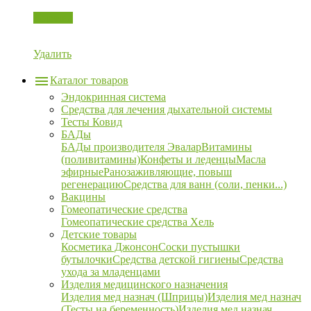
Корзина
Удалить
Каталог товаров
Эндокринная система
Средства для лечения дыхательной системы
Тесты Ковид
БАДы
БАДы производителя Эвалар
Витамины
(поливитамины)
Конфеты и леденцы
Масла
эфирные
Ранозаживляющие, повыш
регенерацию
Средства для ванн (соли, пенки...)
Вакцины
Гомеопатические средства
Гомеопатические средства Хель
Детские товары
Косметика Джонсон
Соски пустышки
бутылочки
Средства детской гигиены
Средства
ухода за младенцами
Изделия медицинского назначения
Изделия мед назнач (Шприцы)
Изделия мед назнач
(Тесты на беременность)
Изделия мед назнач