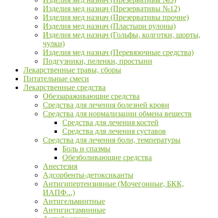
Изделия мед назнач (Презервативы №12)
Изделия мед назнач (Презервативы прочие)
Изделия мед назнач (Пластыри рулоны)
Изделия мед назнач (Гольфы, колготки, шорты,
чулки)
Изделия мед назнач (Перевязочные средства)
Подгузники, пеленки, простыни
Лекарственные травы, сборы
Питательные смеси
Лекарственные средства
Обеззараживающие средства
Средства для лечения болезней крови
Средства для нормализации обмена веществ
Средства для лечения костей
Средства для лечения суставов
Средства для лечения боли, температуры
Боль и спазмы
Обезболивающие средства
Анестезия
Адсорбенты-детоксиканты
Антигипертензивные (Мочегонные, БКК,
ИАПФ...)
Антигельминтные
Антигистаминные