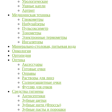
Урологические
Ушные капли
Артрит
Медицинская техника
Глюкометры
Нибулайзеры
Пульсоксиметр
Тонометры
Электронные термометры
Ингаляторы
Минерально-столовая, питьевая вода
Онкология
Ортопедия
Оптика
Аксессуары
Готовые очки
Оправы
Растворы для линз
Солнцезащитные очки
Футляр для очков
Средства гигиены
Антисептики
Зубные щетки
Зубные нити (Флоссы)
Зубные пасты и порошки