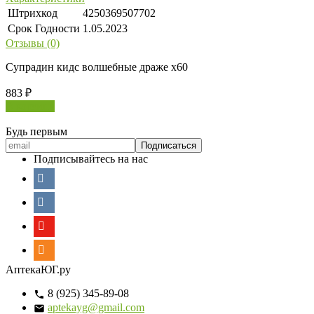
Штрихкод
4250369507702
Срок Годности
1.05.2023
Отзывы (0)
Супрадин кидс волшебные драже х60
883
₽
В корзину
Будь первым
Подписывайтесь на нас
АптекаЮГ.ру
8 (925) 345-89-08
aptekayg@gmail.com