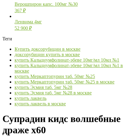
Верошпирон капс. 100мг №30
367
₽
Ленвима 4мг
52 900
₽
Теги
Купить доксорубицин в москве
доксорубицин купить в москве
купить Кальциумфолинат-эбеве 10мг/мл 10мл №1
купить Кальциумфолинат-эбеве 10мг/мл 10мл №1 в
москве
купить Меркаптопурин таб. 50мг №25
купить Меркаптопурин таб. 50мг №25 в москве
купить Эсмия таб. 5мг №28
купить Эсмия таб. 5мг №28 в москве
купить лаквель
купить лаквель в москве
Супрадин кидс волшебные
драже х60