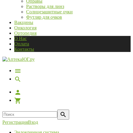
Оправы
Растворы для линз
Солнцезащитные очки
Футляр для очков
Вакцины
Онкология
Ортопедия
О Нас
Оплата
Контакты
Регистрация
Вход
Эндокринная система