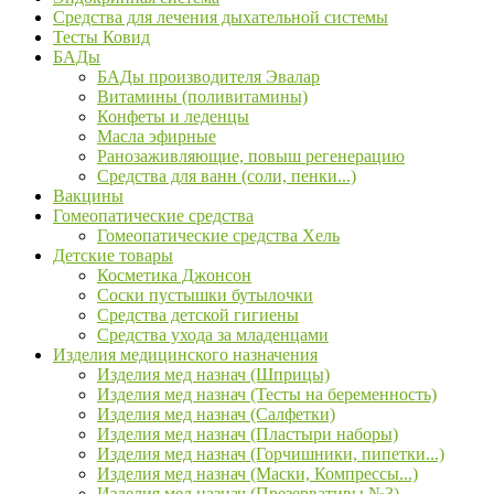
Средства для лечения дыхательной системы
Тесты Ковид
БАДы
БАДы производителя Эвалар
Витамины (поливитамины)
Конфеты и леденцы
Масла эфирные
Ранозаживляющие, повыш регенерацию
Средства для ванн (соли, пенки...)
Вакцины
Гомеопатические средства
Гомеопатические средства Хель
Детские товары
Косметика Джонсон
Соски пустышки бутылочки
Средства детской гигиены
Средства ухода за младенцами
Изделия медицинского назначения
Изделия мед назнач (Шприцы)
Изделия мед назнач (Тесты на беременность)
Изделия мед назнач (Салфетки)
Изделия мед назнач (Пластыри наборы)
Изделия мед назнач (Горчишники, пипетки...)
Изделия мед назнач (Маски, Компрессы...)
Изделия мед назнач (Презервативы №3)