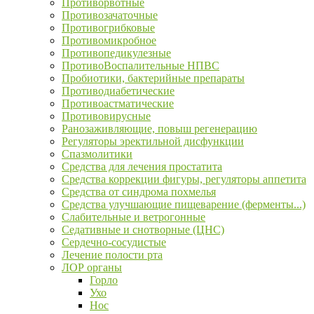
Противорвотные
Противозачаточные
Противогрибковые
Противомикробное
Противопедикулезные
ПротивоВоспалительные НПВС
Пробиотики, бактерийные препараты
Противодиабетические
Противоастматические
Противовирусные
Ранозаживляющие, повыш регенерацию
Регуляторы эректильной дисфункции
Спазмолитики
Средства для лечения простатита
Средства коррекции фигуры, регуляторы аппетита
Средства от синдрома похмелья
Средства улучшающие пищеварение (ферменты...)
Слабительные и ветрогонные
Седативные и снотворные (ЦНС)
Сердечно-сосудистые
Лечение полости рта
ЛОР органы
Горло
Ухо
Нос