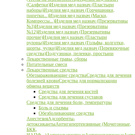
(Салфетки)
Изделия мед назнач (Пластыри
наборы)
Изделия мед назнач (Горчишники,
пипетки...)
Изделия мед назнач (Маски,
Компрессы...)
Изделия мед назнач (Презервативы
№3)
Изделия мед назнач (Презервативы
№12)
Изделия мед назнач (Презервативы
прочие)
Изделия мед назнач (Пластыри
рулоны)
Изделия мед назнач (Гольфы, колготки,
шорты, чулки)
Изделия мед назнач (Перевязочные
средства)
Подгузники, пеленки, простыни
Лекарственные травы, сборы
Питательные смеси
Лекарственные средства
Обеззараживающие средства
Средства для лечения
болезней крови
Средства для нормализации
обмена веществ
Средства для лечения костей
Средства для лечения суставов
Средства для лечения боли, температуры
Боль и спазмы
Обезболивающие средства
Анестезия
Адсорбенты-
детоксиканты
Антигипертензивные (Мочегонные,
БКК,
ИАПФ...)
Антигельминтные
Антигистаминные
Анти