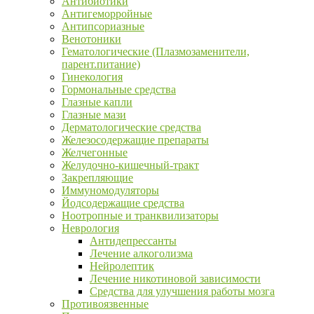
Антибиотики
Антигеморройные
Антипсориазные
Венотоники
Гематологические (Плазмозаменители,
парент.питание)
Гинекология
Гормональные средства
Глазные капли
Глазные мази
Дерматологические средства
Железосодержащие препараты
Желчегонные
Желудочно-кишечный-тракт
Закрепляющие
Иммуномодуляторы
Йодсодержащие средства
Ноотропные и транквилизаторы
Неврология
Антидепрессанты
Лечение алкоголизма
Нейролептик
Лечение никотиновой зависимости
Средства для улучшения работы мозга
Противоязвенные