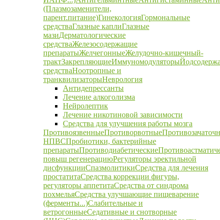
(Плазмозаменители,
парент.питание)
Гинекология
Гормональные
средства
Глазные капли
Глазные
мази
Дерматологические
средства
Железосодержащие
препараты
Желчегонные
Желудочно-кишечный-
тракт
Закрепляющие
Иммуномодуляторы
Йодсодерж
средства
Ноотропные и
транквилизаторы
Неврология
Антидепрессанты
Лечение алкоголизма
Нейролептик
Лечение никотиновой зависимости
Средства для улучшения работы мозга
Противоязвенные
Противорвотные
Противозачаточ
НПВС
Пробиотики, бактерийные
препараты
Противодиабетические
Противоастматич
повыш регенерацию
Регуляторы эректильной
дисфункции
Спазмолитики
Средства для лечения
простатита
Средства коррекции фигуры,
регуляторы аппетита
Средства от синдрома
похмелья
Средства улучшающие пищеварение
(ферменты...)
Слабительные и
ветрогонные
Седативные и снотворные