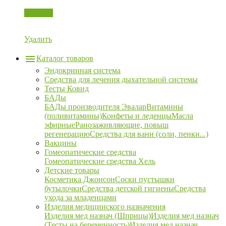
Корзина
Удалить
Каталог товаров
Эндокринная система
Средства для лечения дыхательной системы
Тесты Ковид
БАДы
БАДы производителя Эвалар
Витамины
(поливитамины)
Конфеты и леденцы
Масла
эфирные
Ранозаживляющие, повыш
регенерацию
Средства для ванн (соли, пенки...)
Вакцины
Гомеопатические средства
Гомеопатические средства Хель
Детские товары
Косметика Джонсон
Соски пустышки
бутылочки
Средства детской гигиены
Средства
ухода за младенцами
Изделия медицинского назначения
Изделия мед назнач (Шприцы)
Изделия мед назнач
(Тесты на беременность)
Изделия мед назнач