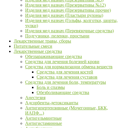
Изделия мед назнач (Презервативы №12)
Изделия мед назнач (Презервативы прочие)
Изделия мед назнач (Пластыри рулоны)
Изделия мед назнач (Гольфы, колготки, шорты,
чулки)
Изделия мед назнач (Перевязочные средства)
Подгузники, пеленки, простыни
Лекарственные травы, сборы
Питательные смеси
Лекарственные средства
Обеззараживающие средства
Средства для лечения болезней крови
Средства для нормализации обмена веществ
Средства для лечения костей
Средства для лечения суставов
Средства для лечения боли, температуры
Боль и спазмы
Обезболивающие средства
Анестезия
Адсорбенты-детоксиканты
Антигипертензивные (Мочегонные, БКК,
ИАПФ...)
Антигельминтные
Антигистаминные