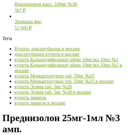
Верошпирон капс. 100мг №30
367
₽
Ленвима 4мг
52 900
₽
Теги
Купить доксорубицин в москве
доксорубицин купить в москве
купить Кальциумфолинат-эбеве 10мг/мл 10мл №1
купить Кальциумфолинат-эбеве 10мг/мл 10мл №1 в
москве
купить Меркаптопурин таб. 50мг №25
купить Меркаптопурин таб. 50мг №25 в москве
купить Эсмия таб. 5мг №28
купить Эсмия таб. 5мг №28 в москве
купить лаквель
купить лаквель в москве
Преднизолон 25мг-1мл №3
амп.