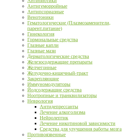
Антибиотики
Антигеморройные
Антипсориазные
Венотоники
Гематологические (Плазмозаменители,
парент.питание)
Гинекология
Гормональные средства
Глазные капли
Глазные мази
Дерматологические средства
Железосодержащие препараты
Желчегонные
Желудочно-кишечный-тракт
Закрепляющие
Иммуномодуляторы
Йодсодержащие средства
Ноотропные и транквилизаторы
Неврология
Антидепрессанты
Лечение алкоголизма
Нейролептик
Лечение никотиновой зависимости
Средства для улучшения работы мозга
Противоязвенные