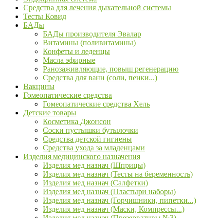
Средства для лечения дыхательной системы
Тесты Ковид
БАДы
БАДы производителя Эвалар
Витамины (поливитамины)
Конфеты и леденцы
Масла эфирные
Ранозаживляющие, повыш регенерацию
Средства для ванн (соли, пенки...)
Вакцины
Гомеопатические средства
Гомеопатические средства Хель
Детские товары
Косметика Джонсон
Соски пустышки бутылочки
Средства детской гигиены
Средства ухода за младенцами
Изделия медицинского назначения
Изделия мед назнач (Шприцы)
Изделия мед назнач (Тесты на беременность)
Изделия мед назнач (Салфетки)
Изделия мед назнач (Пластыри наборы)
Изделия мед назнач (Горчишники, пипетки...)
Изделия мед назнач (Маски, Компрессы...)
Изделия мед назнач (Презервативы №3)