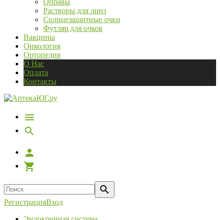
Оправы
Растворы для линз
Солнцезащитные очки
Футляр для очков
Вакцины
Онкология
Ортопедия
О Нас
Оплата
Контакты
Регистрация
Вход
Эндокринная система