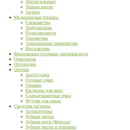
Урологические
Ушные капли
Артрит
Медицинская техника
Глюкометры
Нибулайзеры
Пульсоксиметр
Тонометры
Электронные термометры
Ингаляторы
Минерально-столовая, питьевая вода
Онкология
Ортопедия
Оптика
Аксессуары
Готовые очки
Оправы
Растворы для линз
Солнцезащитные очки
Футляр для очков
Средства гигиены
Антисептики
Зубные щетки
Зубные нити (Флоссы)
Зубные пасты и порошки