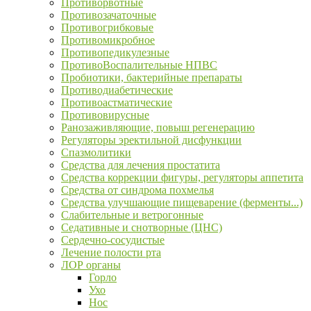
Противорвотные
Противозачаточные
Противогрибковые
Противомикробное
Противопедикулезные
ПротивоВоспалительные НПВС
Пробиотики, бактерийные препараты
Противодиабетические
Противоастматические
Противовирусные
Ранозаживляющие, повыш регенерацию
Регуляторы эректильной дисфункции
Спазмолитики
Средства для лечения простатита
Средства коррекции фигуры, регуляторы аппетита
Средства от синдрома похмелья
Средства улучшающие пищеварение (ферменты...)
Слабительные и ветрогонные
Седативные и снотворные (ЦНС)
Сердечно-сосудистые
Лечение полости рта
ЛОР органы
Горло
Ухо
Нос