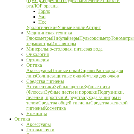
(ЦНС)
Сердечно-сосудистые
Лечение полости
рта
ЛОР органы
Горло
Ухо
Нос
Урологические
Ушные капли
Артрит
Медицинская техника
Глюкометры
Нибулайзеры
Пульсоксиметр
Тонометры
термометры
Ингаляторы
Минерально-столовая, питьевая вода
Онкология
Ортопедия
Оптика
Аксессуары
Готовые очки
Оправы
Растворы для
линз
Солнцезащитные очки
Футляр для очков
Средства гигиены
Антисептики
Зубные щетки
Зубные нити
(Флоссы)
Зубные пасты и порошки
Подгузники,
пеленки, простыни
Средства ухода за лицом и
телом
Средства общей гигиены
Средства женской
гигиены
Косметика
Ножницы
Оптика
Аксессуары
Готовые очки