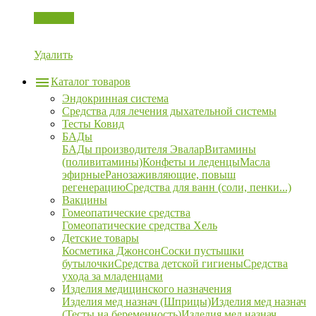
Корзина
Удалить
Каталог товаров
Эндокринная система
Средства для лечения дыхательной системы
Тесты Ковид
БАДы
БАДы производителя Эвалар
Витамины
(поливитамины)
Конфеты и леденцы
Масла
эфирные
Ранозаживляющие, повыш
регенерацию
Средства для ванн (соли, пенки...)
Вакцины
Гомеопатические средства
Гомеопатические средства Хель
Детские товары
Косметика Джонсон
Соски пустышки
бутылочки
Средства детской гигиены
Средства
ухода за младенцами
Изделия медицинского назначения
Изделия мед назнач (Шприцы)
Изделия мед назнач
(Тесты на беременность)
Изделия мед назнач