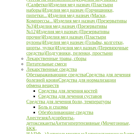
(Салфетки)
Изделия мед назнач (Пластыри
наборы)
Изделия мед назнач (Горчишники,
пипетки...)
Изделия мед назнач (Маски,
Компрессы...)
Изделия мед назнач (Презервативы
№3)
Изделия мед назнач (Презервативы
№12)
Изделия мед назнач (Презервативы
прочие)
Изделия мед назнач (Пластыри
рулоны)
Изделия мед назнач (Гольфы, колготки,
шорты, чулки)
Изделия мед назнач (Перевязочные
средства)
Подгузники, пеленки, простыни
Лекарственные травы, сборы
Питательные смеси
Лекарственные средства
Обеззараживающие средства
Средства для лечения
болезней крови
Средства для нормализации
обмена веществ
Средства для лечения костей
Средства для лечения суставов
Средства для лечения боли, температуры
Боль и спазмы
Обезболивающие средства
Анестезия
Адсорбенты-
детоксиканты
Антигипертензивные (Мочегонные,
БКК,
ИАПФ...)
Антигельминтные
Антигистаминные
Анти