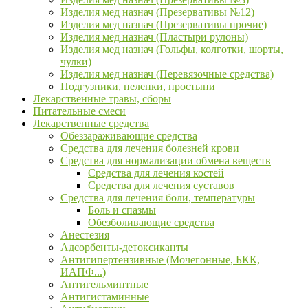
Изделия мед назнач (Презервативы №12)
Изделия мед назнач (Презервативы прочие)
Изделия мед назнач (Пластыри рулоны)
Изделия мед назнач (Гольфы, колготки, шорты,
чулки)
Изделия мед назнач (Перевязочные средства)
Подгузники, пеленки, простыни
Лекарственные травы, сборы
Питательные смеси
Лекарственные средства
Обеззараживающие средства
Средства для лечения болезней крови
Средства для нормализации обмена веществ
Средства для лечения костей
Средства для лечения суставов
Средства для лечения боли, температуры
Боль и спазмы
Обезболивающие средства
Анестезия
Адсорбенты-детоксиканты
Антигипертензивные (Мочегонные, БКК,
ИАПФ...)
Антигельминтные
Антигистаминные