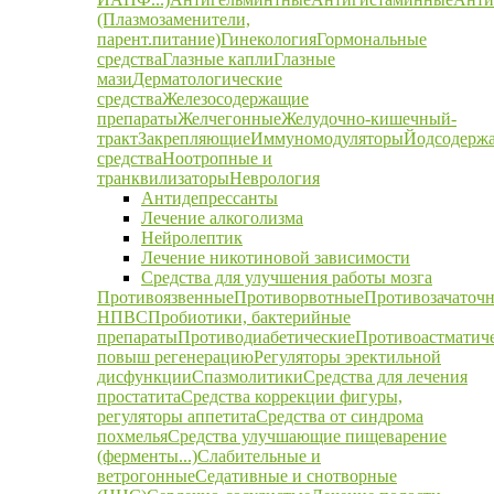
(Плазмозаменители,
парент.питание)
Гинекология
Гормональные
средства
Глазные капли
Глазные
мази
Дерматологические
средства
Железосодержащие
препараты
Желчегонные
Желудочно-кишечный-
тракт
Закрепляющие
Иммуномодуляторы
Йодсодерж
средства
Ноотропные и
транквилизаторы
Неврология
Антидепрессанты
Лечение алкоголизма
Нейролептик
Лечение никотиновой зависимости
Средства для улучшения работы мозга
Противоязвенные
Противорвотные
Противозачаточ
НПВС
Пробиотики, бактерийные
препараты
Противодиабетические
Противоастматич
повыш регенерацию
Регуляторы эректильной
дисфункции
Спазмолитики
Средства для лечения
простатита
Средства коррекции фигуры,
регуляторы аппетита
Средства от синдрома
похмелья
Средства улучшающие пищеварение
(ферменты...)
Слабительные и
ветрогонные
Седативные и снотворные