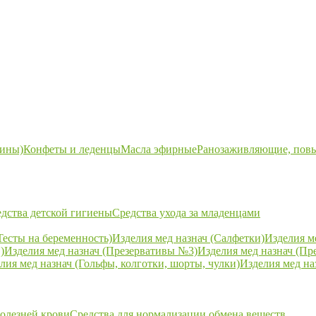
ины)
Конфеты и леденцы
Масла эфирные
Ранозаживляющие, пов
дства детской гигиены
Средства ухода за младенцами
Тесты на беременность)
Изделия мед назнач (Салфетки)
Изделия м
)
Изделия мед назнач (Презервативы №3)
Изделия мед назнач (Пр
лия мед назнач (Гольфы, колготки, шорты, чулки)
Изделия мед на
болезней крови
Средства для нормализации обмена веществ