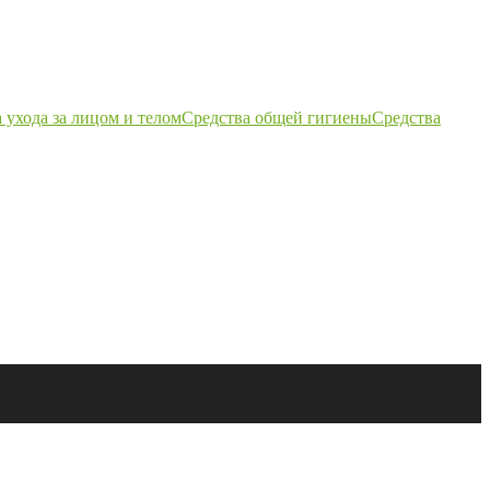
 ухода за лицом и телом
Средства общей гигиены
Средства