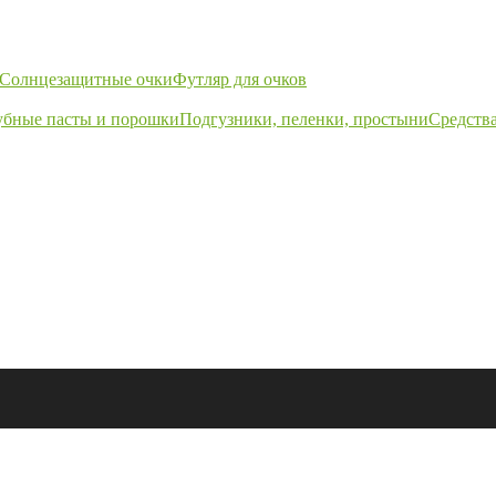
Солнцезащитные очки
Футляр для очков
убные пасты и порошки
Подгузники, пеленки, простыни
Средства