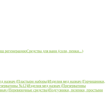
ыш регенерацию
Средства для ванн (соли, пенки...)
ед назнач (Пластыри наборы)
Изделия мед назнач (Горчишники,
езервативы №12)
Изделия мед назнач (Презервативы
знач (Перевязочные средства)
Подгузники, пеленки, простыни