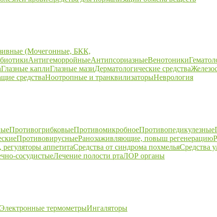
зивные (Мочегонные, БКК,
биотики
Антигеморройные
Антипсориазные
Венотоники
Гематол
а
Глазные капли
Глазные мази
Дерматологические средства
Железо
щие средства
Ноотропные и транквилизаторы
Неврология
ные
Противогрибковые
Противомикробное
Противопедикулезные
еские
Противовирусные
Ранозаживляющие, повыш регенерацию
Р
 регуляторы аппетита
Средства от синдрома похмелья
Средства 
ечно-сосудистые
Лечение полости рта
ЛОР органы
Электронные термометры
Ингаляторы