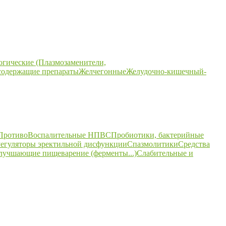
огические (Плазмозаменители,
содержащие препараты
Желчегонные
Желудочно-кишечный-
ПротивоВоспалительные НПВС
Пробиотики, бактерийные
егуляторы эректильной дисфункции
Спазмолитики
Средства
улучшающие пищеварение (ферменты...)
Слабительные и