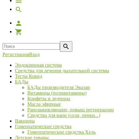
Регистрация
Вход
Эндокринная система
Средства для лечения дыхательной системы
Тесты Ковид
БАДы
БАДы производителя Эвалар
Витамины (поливитамины)
Конфеты и леденцы
Масла эфирные
Ранозаживляющие, повыш регенерацию
Средства для ванн (соли, пенки...)
Вакцины
Гомеопатические средства
Гомеопатические средства Хель
Детские товары