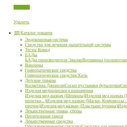
Корзина
Удалить
Каталог товаров
Эндокринная система
Средства для лечения дыхательной системы
Тесты Ковид
БАДы
БАДы производителя Эвалар
Витамины (поливитам
Вакцины
Гомеопатические средства
Гомеопатические средства Хель
Детские товары
Косметика Джонсон
Соски пустышки бутылочки
Сре
Изделия медицинского назначения
Изделия мед назнач (Шприцы)
Изделия мед назнач (
пипетки...)
Изделия мед назнач (Маски, Компрессы...
прочие)
Изделия мед назнач (Пластыри рулоны)
Изде
Лекарственные травы, сборы
Питательные смеси
Лекарственные средства
Обеззараживающие средства
Средства для лечения 