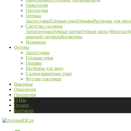
Онкология
Ортопедия
Оптика
Аксессуары
Готовые очки
Оправы
Растворы для линз
Средства гигиены
Антисептики
Зубные щетки
Зубные нити (Флоссы)
З
женской гигиены
Косметика
Ножницы
Оптика
Аксессуары
Готовые очки
Оправы
Растворы для линз
Солнцезащитные очки
Футляр для очков
Вакцины
Онкология
Ортопедия
О Нас
Оплата
Контакты