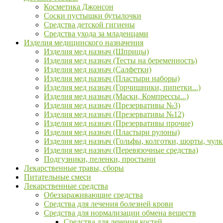
Косметика Джонсон
Соски пустышки бутылочки
Средства детской гигиены
Средства ухода за младенцами
Изделия медицинского назначения
Изделия мед назнач (Шприцы)
Изделия мед назнач (Тесты на беременность)
Изделия мед назнач (Салфетки)
Изделия мед назнач (Пластыри наборы)
Изделия мед назнач (Горчишники, пипетки...)
Изделия мед назнач (Маски, Компрессы...)
Изделия мед назнач (Презервативы №3)
Изделия мед назнач (Презервативы №12)
Изделия мед назнач (Презервативы прочие)
Изделия мед назнач (Пластыри рулоны)
Изделия мед назнач (Гольфы, колготки, шорты, чулк
Изделия мед назнач (Перевязочные средства)
Подгузники, пеленки, простыни
Лекарственные травы, сборы
Питательные смеси
Лекарственные средства
Обеззараживающие средства
Средства для лечения болезней крови
Средства для нормализации обмена веществ
Средства для лечения костей