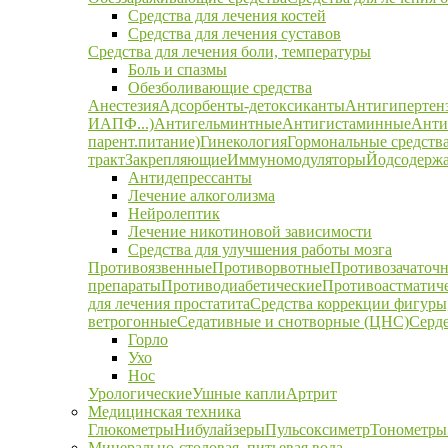
Средства для лечения костей
Средства для лечения суставов
Средства для лечения боли, температуры
Боль и спазмы
Обезболивающие средства
Анестезия
Адсорбенты-детоксиканты
Антигипертен
ИАПФ...)
Антигельминтные
Антигистаминные
Анти
парент.питание)
Гинекология
Гормональные средств
тракт
Закрепляющие
Иммуномодуляторы
Йодсодержа
Антидепрессанты
Лечение алкоголизма
Нейролептик
Лечение никотиновой зависимости
Средства для улучшения работы мозга
Противоязвенные
Противорвотные
Противозачаточ
препараты
Противодиабетические
Противоастматич
для лечения простатита
Средства коррекции фигуры,
ветрогонные
Седативные и снотворные (ЦНС)
Серд
Горло
Ухо
Нос
Урологические
Ушные капли
Артрит
Медицинская техника
Глюкометры
Нибулайзеры
Пульсоксиметр
Тонометры
Минерально-столовая, питьевая вода