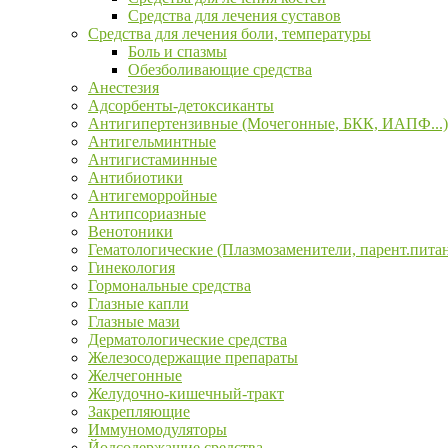
Средства для лечения суставов
Средства для лечения боли, температуры
Боль и спазмы
Обезболивающие средства
Анестезия
Адсорбенты-детоксиканты
Антигипертензивные (Мочегонные, БКК, ИАПФ...)
Антигельминтные
Антигистаминные
Антибиотики
Антигеморройные
Антипсориазные
Венотоники
Гематологические (Плазмозаменители, парент.пита
Гинекология
Гормональные средства
Глазные капли
Глазные мази
Дерматологические средства
Железосодержащие препараты
Желчегонные
Желудочно-кишечный-тракт
Закрепляющие
Иммуномодуляторы
Йодсодержащие средства