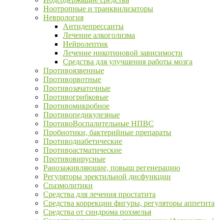
Ноотропные и транквилизаторы
Неврология
Антидепрессанты
Лечение алкоголизма
Нейролептик
Лечение никотиновой зависимости
Средства для улучшения работы мозга
Противоязвенные
Противорвотные
Противозачаточные
Противогрибковые
Противомикробное
Противопедикулезные
ПротивоВоспалительные НПВС
Пробиотики, бактерийные препараты
Противодиабетические
Противоастматические
Противовирусные
Ранозаживляющие, повыш регенерацию
Регуляторы эректильной дисфункции
Спазмолитики
Средства для лечения простатита
Средства коррекции фигуры, регуляторы аппетита
Средства от синдрома похмелья