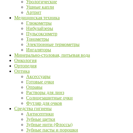
Урологические
Ушные капли
Артрит
Медицинская техника
Глюкометры
Нибулайзеры
Пульсоксиметр
Тонометры
Электронные термометры
Ингаляторы
Минерально-столовая, питьевая вода
Онкология
Ортопедия
Оптика
Аксессуары
Готовые очки
Оправы
Растворы для линз
Солнцезащитные очки
Футляр для очков
Средства гигиены
Антисептики
Зубные щетки
Зубные нити (Флоссы)
Зубные пасты и порошки