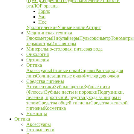
(ЦНС)
Сердечно-сосудистые
Лечение полости
рта
ЛОР органы
Горло
Ухо
Нос
Урологические
Ушные капли
Артрит
Медицинская техника
Глюкометры
Нибулайзеры
Пульсоксиметр
Тонометры
термометры
Ингаляторы
Минерально-столовая, питьевая вода
Онкология
Ортопедия
Оптика
Аксессуары
Готовые очки
Оправы
Растворы для
линз
Солнцезащитные очки
Футляр для очков
Средства гигиены
Антисептики
Зубные щетки
Зубные нити
(Флоссы)
Зубные пасты и порошки
Подгузники,
пеленки, простыни
Средства ухода за лицом и
телом
Средства общей гигиены
Средства женской
гигиены
Косметика
Ножницы
Оптика
Аксессуары
Готовые очки