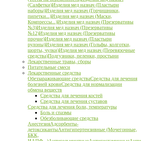
(Салфетки)
Изделия мед назнач (Пластыри
наборы)
Изделия мед назнач (Горчишники,
пипетки...)
Изделия мед назнач (Маски,
Компрессы...)
Изделия мед назнач (Презервативы
№3)
Изделия мед назнач (Презервативы
№12)
Изделия мед назнач (Презервативы
прочие)
Изделия мед назнач (Пластыри
рулоны)
Изделия мед назнач (Гольфы, колготки,
шорты, чулки)
Изделия мед назнач (Перевязочные
средства)
Подгузники, пеленки, простыни
Лекарственные травы, сборы
Питательные смеси
Лекарственные средства
Обеззараживающие средства
Средства для лечения
болезней крови
Средства для нормализации
обмена веществ
Средства для лечения костей
Средства для лечения суставов
Средства для лечения боли, температуры
Боль и спазмы
Обезболивающие средства
Анестезия
Адсорбенты-
детоксиканты
Антигипертензивные (Мочегонные,
БКК,
ИАПФ...)
Антигельминтные
Антигистаминные
Анти