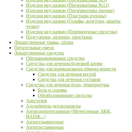
Изделия мед назнач (Презервативы №12)
Изделия мед назнач (Презервативы прочие)
Изделия мед назнач (Пластыри рулоны)
Изделия мед назнач (Гольфы, колготки, шорты,
чулки)
Изделия мед назнач (Перевязочные средства)
Подгузники, пеленки, простыни
Лекарственные травы, сборы
Питательные смеси
Лекарственные средства
Обеззараживающие средства
Средства для лечения болезней крови
Средства для нормализации обмена веществ
Средства для лечения костей
Средства для лечения суставов
Средства для лечения боли, температуры
Боль и спазмы
Обезболивающие средства
Анестезия
Адсорбенты-детоксиканты
Антигипертензивные (Мочегонные, БКК,
ИАПФ...)
Антигельминтные
Антигистаминные