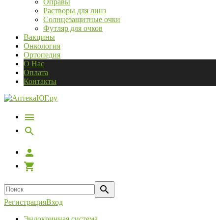
Оправы
Растворы для линз
Солнцезащитные очки
Футляр для очков
Вакцины
Онкология
Ортопедия
О Нас
Оплата
Контакты
Регистрация
Вход
Эндокринная система