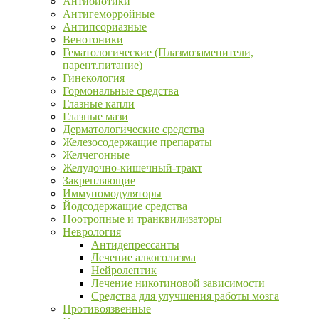
Антибиотики
Антигеморройные
Антипсориазные
Венотоники
Гематологические (Плазмозаменители,
парент.питание)
Гинекология
Гормональные средства
Глазные капли
Глазные мази
Дерматологические средства
Железосодержащие препараты
Желчегонные
Желудочно-кишечный-тракт
Закрепляющие
Иммуномодуляторы
Йодсодержащие средства
Ноотропные и транквилизаторы
Неврология
Антидепрессанты
Лечение алкоголизма
Нейролептик
Лечение никотиновой зависимости
Средства для улучшения работы мозга
Противоязвенные