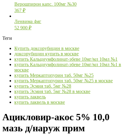
Верошпирон капс. 100мг №30
367
₽
Ленвима 4мг
52 900
₽
Теги
Купить доксорубицин в москве
доксорубицин купить в москве
купить Кальциумфолинат-эбеве 10мг/мл 10мл №1
купить Кальциумфолинат-эбеве 10мг/мл 10мл №1 в
москве
купить Меркаптопурин таб. 50мг №25
купить Меркаптопурин таб. 50мг №25 в москве
купить Эсмия таб. 5мг №28
купить Эсмия таб. 5мг №28 в москве
купить лаквель
купить лаквель в москве
Ацикловир-акос 5% 10,0
мазь д/наруж прим