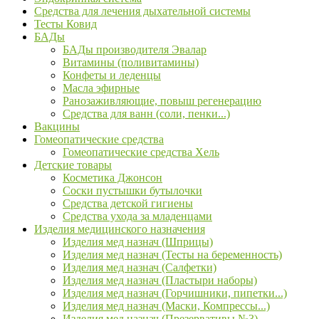
Средства для лечения дыхательной системы
Тесты Ковид
БАДы
БАДы производителя Эвалар
Витамины (поливитамины)
Конфеты и леденцы
Масла эфирные
Ранозаживляющие, повыш регенерацию
Средства для ванн (соли, пенки...)
Вакцины
Гомеопатические средства
Гомеопатические средства Хель
Детские товары
Косметика Джонсон
Соски пустышки бутылочки
Средства детской гигиены
Средства ухода за младенцами
Изделия медицинского назначения
Изделия мед назнач (Шприцы)
Изделия мед назнач (Тесты на беременность)
Изделия мед назнач (Салфетки)
Изделия мед назнач (Пластыри наборы)
Изделия мед назнач (Горчишники, пипетки...)
Изделия мед назнач (Маски, Компрессы...)
Изделия мед назнач (Презервативы №3)