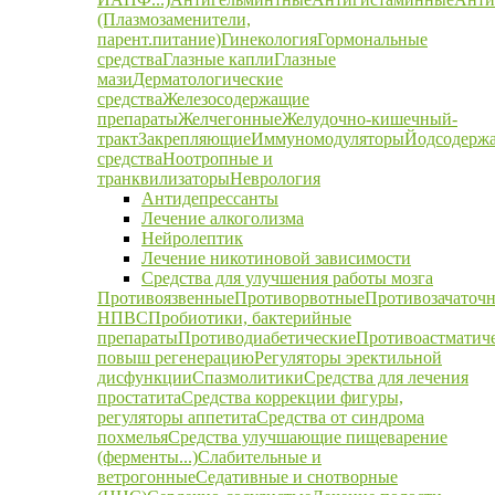
(Плазмозаменители,
парент.питание)
Гинекология
Гормональные
средства
Глазные капли
Глазные
мази
Дерматологические
средства
Железосодержащие
препараты
Желчегонные
Желудочно-кишечный-
тракт
Закрепляющие
Иммуномодуляторы
Йодсодерж
средства
Ноотропные и
транквилизаторы
Неврология
Антидепрессанты
Лечение алкоголизма
Нейролептик
Лечение никотиновой зависимости
Средства для улучшения работы мозга
Противоязвенные
Противорвотные
Противозачаточ
НПВС
Пробиотики, бактерийные
препараты
Противодиабетические
Противоастматич
повыш регенерацию
Регуляторы эректильной
дисфункции
Спазмолитики
Средства для лечения
простатита
Средства коррекции фигуры,
регуляторы аппетита
Средства от синдрома
похмелья
Средства улучшающие пищеварение
(ферменты...)
Слабительные и
ветрогонные
Седативные и снотворные