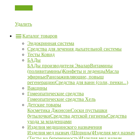
Корзина
Удалить
Каталог товаров
Эндокринная система
Средства для лечения дыхательной системы
Тесты Ковид
БАДы
БАДы производителя Эвалар
Витамины
(поливитамины)
Конфеты и леденцы
Масла
эфирные
Ранозаживляющие, повыш
регенерацию
Средства для ванн (соли, пенки...)
Вакцины
Гомеопатические средства
Гомеопатические средства Хель
Детские товары
Косметика Джонсон
Соски пустышки
бутылочки
Средства детской гигиены
Средства
ухода за младенцами
Изделия медицинского назначения
Изделия мед назнач (Шприцы)
Изделия мед назнач
(Тесты на беременность)
Изделия мед назнач