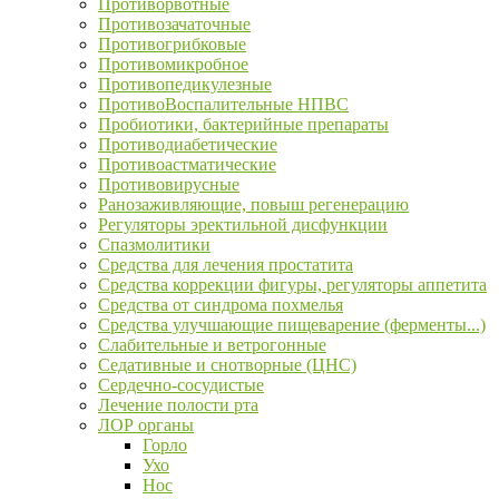
Противорвотные
Противозачаточные
Противогрибковые
Противомикробное
Противопедикулезные
ПротивоВоспалительные НПВС
Пробиотики, бактерийные препараты
Противодиабетические
Противоастматические
Противовирусные
Ранозаживляющие, повыш регенерацию
Регуляторы эректильной дисфункции
Спазмолитики
Средства для лечения простатита
Средства коррекции фигуры, регуляторы аппетита
Средства от синдрома похмелья
Средства улучшающие пищеварение (ферменты...)
Слабительные и ветрогонные
Седативные и снотворные (ЦНС)
Сердечно-сосудистые
Лечение полости рта
ЛОР органы
Горло
Ухо
Нос