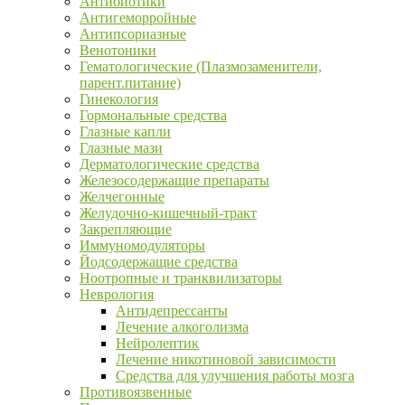
Антибиотики
Антигеморройные
Антипсориазные
Венотоники
Гематологические (Плазмозаменители,
парент.питание)
Гинекология
Гормональные средства
Глазные капли
Глазные мази
Дерматологические средства
Железосодержащие препараты
Желчегонные
Желудочно-кишечный-тракт
Закрепляющие
Иммуномодуляторы
Йодсодержащие средства
Ноотропные и транквилизаторы
Неврология
Антидепрессанты
Лечение алкоголизма
Нейролептик
Лечение никотиновой зависимости
Средства для улучшения работы мозга
Противоязвенные