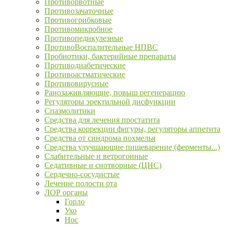
Противорвотные
Противозачаточные
Противогрибковые
Противомикробное
Противопедикулезные
ПротивоВоспалительные НПВС
Пробиотики, бактерийные препараты
Противодиабетические
Противоастматические
Противовирусные
Ранозаживляющие, повыш регенерацию
Регуляторы эректильной дисфункции
Спазмолитики
Средства для лечения простатита
Средства коррекции фигуры, регуляторы аппетита
Средства от синдрома похмелья
Средства улучшающие пищеварение (ферменты...)
Слабительные и ветрогонные
Седативные и снотворные (ЦНС)
Сердечно-сосудистые
Лечение полости рта
ЛОР органы
Горло
Ухо
Нос