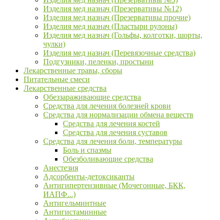
Изделия мед назнач (Презервативы №12)
Изделия мед назнач (Презервативы прочие)
Изделия мед назнач (Пластыри рулоны)
Изделия мед назнач (Гольфы, колготки, шорты,
чулки)
Изделия мед назнач (Перевязочные средства)
Подгузники, пеленки, простыни
Лекарственные травы, сборы
Питательные смеси
Лекарственные средства
Обеззараживающие средства
Средства для лечения болезней крови
Средства для нормализации обмена веществ
Средства для лечения костей
Средства для лечения суставов
Средства для лечения боли, температуры
Боль и спазмы
Обезболивающие средства
Анестезия
Адсорбенты-детоксиканты
Антигипертензивные (Мочегонные, БКК,
ИАПФ...)
Антигельминтные
Антигистаминные