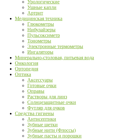
Урологические
Ушные капли
Артрит
Медицинская техника
Глюкометры
Нибулайзеры
Пульсоксиметр
Тонометры
Электронные термометры
Ингаляторы
Минерально-столовая, питьевая вода
Онкология
Ортопедия
Оптика
Аксессуары
Готовые очки
Оправы
Растворы для линз
Солнцезащитные очки
Футляр для очков
Средства гигиены
Антисептики
Зубные щетки
Зубные нити (Флоссы)
Зубные пасты и порошки