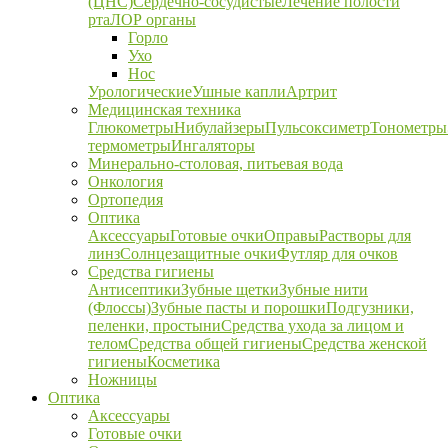
(ЦНС)
Сердечно-сосудистые
Лечение полости
рта
ЛОР органы
Горло
Ухо
Нос
Урологические
Ушные капли
Артрит
Медицинская техника
Глюкометры
Нибулайзеры
Пульсоксиметр
Тонометры
термометры
Ингаляторы
Минерально-столовая, питьевая вода
Онкология
Ортопедия
Оптика
Аксессуары
Готовые очки
Оправы
Растворы для
линз
Солнцезащитные очки
Футляр для очков
Средства гигиены
Антисептики
Зубные щетки
Зубные нити
(Флоссы)
Зубные пасты и порошки
Подгузники,
пеленки, простыни
Средства ухода за лицом и
телом
Средства общей гигиены
Средства женской
гигиены
Косметика
Ножницы
Оптика
Аксессуары
Готовые очки