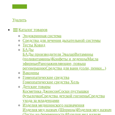
Корзина
Удалить
Каталог товаров
Эндокринная система
Средства для лечения дыхательной системы
Тесты Ковид
БАДы
БАДы производителя Эвалар
Витамины
(поливитамины)
Конфеты и леденцы
Масла
эфирные
Ранозаживляющие, повыш
регенерацию
Средства для ванн (соли, пенки...)
Вакцины
Гомеопатические средства
Гомеопатические средства Хель
Детские товары
Косметика Джонсон
Соски пустышки
бутылочки
Средства детской гигиены
Средства
ухода за младенцами
Изделия медицинского назначения
Изделия мед назнач (Шприцы)
Изделия мед назнач
(Тесты на беременность)
Изделия мед назнач