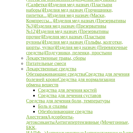
(Салфетки)
Изделия мед назнач (Пластыри
наборы)
Изделия мед назнач (Горчишники,
пипетки...)
Изделия мед назнач (Маски,
Компрессы...)
Изделия мед назнач (Презервативы
№3)
Изделия мед назнач (Презервативы
№12)
Изделия мед назнач (Презервативы
прочие)
Изделия мед назнач (Пластыри
рулоны)
Изделия мед назнач (Гольфы, колготки,
шорты, чулки)
Изделия мед назнач (Перевязочные
средства)
Подгузники, пеленки, простыни
Лекарственные травы, сборы
Питательные смеси
Лекарственные средства
Обеззараживающие средства
Средства для лечения
болезней крови
Средства для нормализации
обмена веществ
Средства для лечения костей
Средства для лечения суставов
Средства для лечения боли, температуры
Боль и спазмы
Обезболивающие средства
Анестезия
Адсорбенты-
детоксиканты
Антигипертензивные (Мочегонные,
БКК,
ИАПФ...)
Антигельминтные
Антигистаминные
Анти