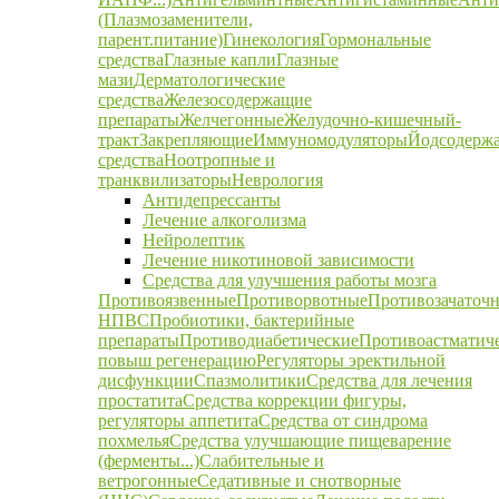
(Плазмозаменители,
парент.питание)
Гинекология
Гормональные
средства
Глазные капли
Глазные
мази
Дерматологические
средства
Железосодержащие
препараты
Желчегонные
Желудочно-кишечный-
тракт
Закрепляющие
Иммуномодуляторы
Йодсодерж
средства
Ноотропные и
транквилизаторы
Неврология
Антидепрессанты
Лечение алкоголизма
Нейролептик
Лечение никотиновой зависимости
Средства для улучшения работы мозга
Противоязвенные
Противорвотные
Противозачаточ
НПВС
Пробиотики, бактерийные
препараты
Противодиабетические
Противоастматич
повыш регенерацию
Регуляторы эректильной
дисфункции
Спазмолитики
Средства для лечения
простатита
Средства коррекции фигуры,
регуляторы аппетита
Средства от синдрома
похмелья
Средства улучшающие пищеварение
(ферменты...)
Слабительные и
ветрогонные
Седативные и снотворные