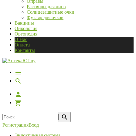
Оправы
Растворы для линз
Солнцезащитные очки
Футляр для очков
Вакцины
Онкология
Ортопедия
О Нас
Оплата
Контакты
Регистрация
Вход
Эндокринная система