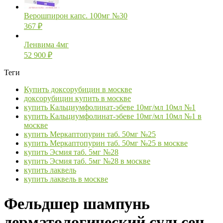
Верошпирон капс. 100мг №30
367
₽
Ленвима 4мг
52 900
₽
Теги
Купить доксорубицин в москве
доксорубицин купить в москве
купить Кальциумфолинат-эбеве 10мг/мл 10мл №1
купить Кальциумфолинат-эбеве 10мг/мл 10мл №1 в
москве
купить Меркаптопурин таб. 50мг №25
купить Меркаптопурин таб. 50мг №25 в москве
купить Эсмия таб. 5мг №28
купить Эсмия таб. 5мг №28 в москве
купить лаквель
купить лаквель в москве
Фельдшер шампунь
дерматологический сульсен