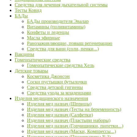
Средства для лечения дыхательной системы
Тесты Ковид
БАДы
БАДы производителя Эвалар
Витамины (поливитамины)
Конфеты и леденцы
Масла эфирные
Ранозаживляющие, повыш регенерацию
Средства для ванн (соли, пенки...)
Вакцины
Гомеопатические средства
Гомеопатические средства Хель
Детские товары
Косметика Джонсон
Соски пустышки бутылочки
Средства детской гигиены
Средства ухода за младенцами
Изделия медицинского назначения
Изделия мед назнач (Шприцы)
Изделия мед назнач (Тесты на беременность)
Изделия мед назнач (Салфетки)
Изделия мед назнач (Пластыри наборы)
Изделия мед назнач (Горчишники, пипетки...)
Изделия мед назнач (Маски, Компрессы...)
Изделия мед назнач (Презервативы №3)