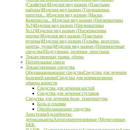
(Салфетки)
Изделия мед назнач (Пластыри
наборы)
Изделия мед назнач (Горчишники,
пипетки...)
Изделия мед назнач (Маски,
Компрессы...)
Изделия мед назнач (Презервативы
№3)
Изделия мед назнач (Презервативы
№12)
Изделия мед назнач (Презервативы
прочие)
Изделия мед назнач (Пластыри
рулоны)
Изделия мед назнач (Гольфы, колготки,
шорты, чулки)
Изделия мед назнач (Перевязочные
средства)
Подгузники, пеленки, простыни
Лекарственные травы, сборы
Питательные смеси
Лекарственные средства
Обеззараживающие средства
Средства для лечения
болезней крови
Средства для нормализации
обмена веществ
Средства для лечения костей
Средства для лечения суставов
Средства для лечения боли, температуры
Боль и спазмы
Обезболивающие средства
Анестезия
Адсорбенты-
детоксиканты
Антигипертензивные (Мочегонные,
БКК,
ИАПФ...)
Антигельминтные
Антигистаминные
Анти