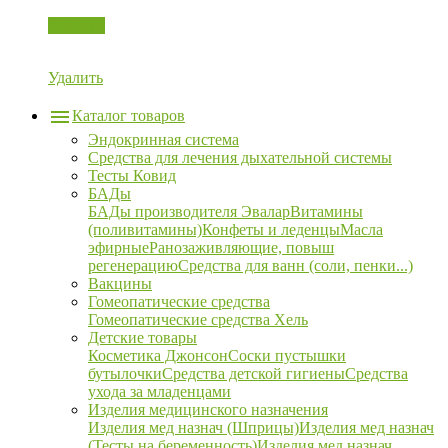
Корзина
Удалить
Каталог товаров
Эндокринная система
Средства для лечения дыхательной системы
Тесты Ковид
БАДы
БАДы производителя Эвалар
Витамины
(поливитамины)
Конфеты и леденцы
Масла
эфирные
Ранозаживляющие, повыш
регенерацию
Средства для ванн (соли, пенки...)
Вакцины
Гомеопатические средства
Гомеопатические средства Хель
Детские товары
Косметика Джонсон
Соски пустышки
бутылочки
Средства детской гигиены
Средства
ухода за младенцами
Изделия медицинского назначения
Изделия мед назнач (Шприцы)
Изделия мед назнач
(Тесты на беременность)
Изделия мед назнач