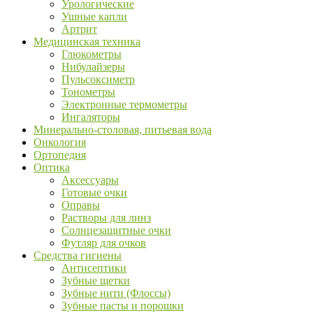
Урологические
Ушные капли
Артрит
Медицинская техника
Глюкометры
Нибулайзеры
Пульсоксиметр
Тонометры
Электронные термометры
Ингаляторы
Минерально-столовая, питьевая вода
Онкология
Ортопедия
Оптика
Аксессуары
Готовые очки
Оправы
Растворы для линз
Солнцезащитные очки
Футляр для очков
Средства гигиены
Антисептики
Зубные щетки
Зубные нити (Флоссы)
Зубные пасты и порошки