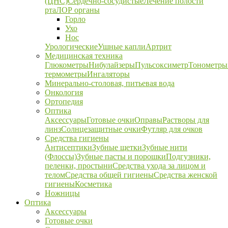
(ЦНС)
Сердечно-сосудистые
Лечение полости
рта
ЛОР органы
Горло
Ухо
Нос
Урологические
Ушные капли
Артрит
Медицинская техника
Глюкометры
Нибулайзеры
Пульсоксиметр
Тонометры
термометры
Ингаляторы
Минерально-столовая, питьевая вода
Онкология
Ортопедия
Оптика
Аксессуары
Готовые очки
Оправы
Растворы для
линз
Солнцезащитные очки
Футляр для очков
Средства гигиены
Антисептики
Зубные щетки
Зубные нити
(Флоссы)
Зубные пасты и порошки
Подгузники,
пеленки, простыни
Средства ухода за лицом и
телом
Средства общей гигиены
Средства женской
гигиены
Косметика
Ножницы
Оптика
Аксессуары
Готовые очки