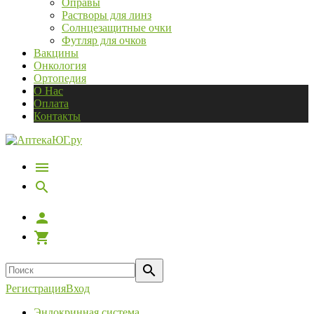
Оправы
Растворы для линз
Солнцезащитные очки
Футляр для очков
Вакцины
Онкология
Ортопедия
О Нас
Оплата
Контакты
Регистрация
Вход
Эндокринная система