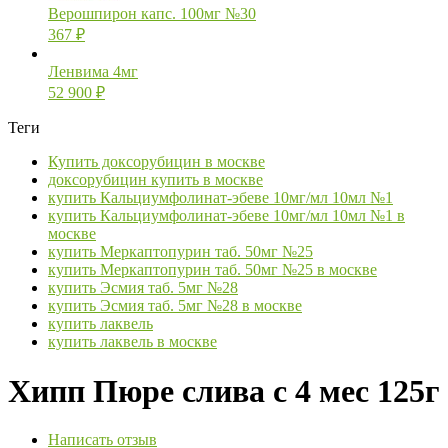
Верошпирон капс. 100мг №30
367
₽
Ленвима 4мг
52 900
₽
Теги
Купить доксорубицин в москве
доксорубицин купить в москве
купить Кальциумфолинат-эбеве 10мг/мл 10мл №1
купить Кальциумфолинат-эбеве 10мг/мл 10мл №1 в
москве
купить Меркаптопурин таб. 50мг №25
купить Меркаптопурин таб. 50мг №25 в москве
купить Эсмия таб. 5мг №28
купить Эсмия таб. 5мг №28 в москве
купить лаквель
купить лаквель в москве
Хипп Пюре слива с 4 мес 125г
Написать отзыв