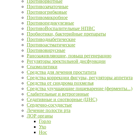
Противорвотные
Противозачаточные
Противогрибковые
Противомикробное
Противопедикулезные
ПротивоВоспалительные НПВС
Пробиотики, бактерийные препараты
Противодиабетические
Противоастматические
Противовирусные
Ранозаживляющие, повыш регенерацию
Регуляторы эректильной дисфункции
Спазмолитики
Средства для лечения простатита
Средства коррекции фигуры, регуляторы аппетита
Средства от синдрома похмелья
Средства улучшающие пищеварение (ферменты...)
Слабительные и ветрогонные
Седативные и снотворные (ЦНС)
Сердечно-сосудистые
Лечение полости рта
ЛОР органы
Горло
Ухо
Нос