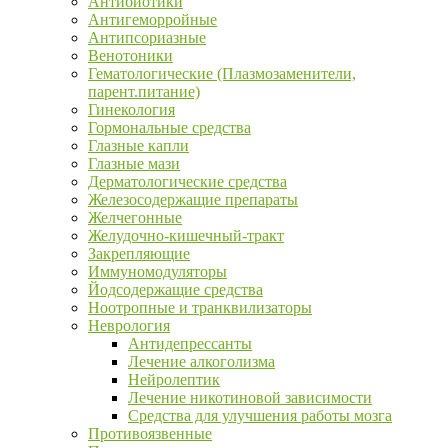
Антибиотики
Антигеморройные
Антипсориазные
Венотоники
Гематологические (Плазмозаменители,
парент.питание)
Гинекология
Гормональные средства
Глазные капли
Глазные мази
Дерматологические средства
Железосодержащие препараты
Желчегонные
Желудочно-кишечный-тракт
Закрепляющие
Иммуномодуляторы
Йодсодержащие средства
Ноотропные и транквилизаторы
Неврология
Антидепрессанты
Лечение алкоголизма
Нейролептик
Лечение никотиновой зависимости
Средства для улучшения работы мозга
Противоязвенные