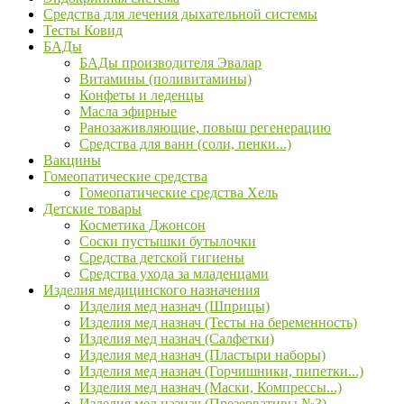
Средства для лечения дыхательной системы
Тесты Ковид
БАДы
БАДы производителя Эвалар
Витамины (поливитамины)
Конфеты и леденцы
Масла эфирные
Ранозаживляющие, повыш регенерацию
Средства для ванн (соли, пенки...)
Вакцины
Гомеопатические средства
Гомеопатические средства Хель
Детские товары
Косметика Джонсон
Соски пустышки бутылочки
Средства детской гигиены
Средства ухода за младенцами
Изделия медицинского назначения
Изделия мед назнач (Шприцы)
Изделия мед назнач (Тесты на беременность)
Изделия мед назнач (Салфетки)
Изделия мед назнач (Пластыри наборы)
Изделия мед назнач (Горчишники, пипетки...)
Изделия мед назнач (Маски, Компрессы...)
Изделия мед назнач (Презервативы №3)