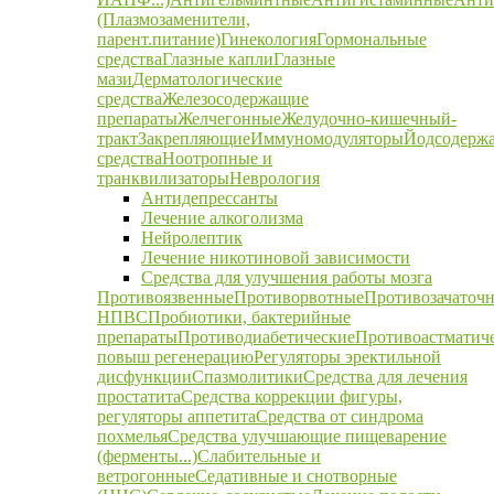
(Плазмозаменители,
парент.питание)
Гинекология
Гормональные
средства
Глазные капли
Глазные
мази
Дерматологические
средства
Железосодержащие
препараты
Желчегонные
Желудочно-кишечный-
тракт
Закрепляющие
Иммуномодуляторы
Йодсодерж
средства
Ноотропные и
транквилизаторы
Неврология
Антидепрессанты
Лечение алкоголизма
Нейролептик
Лечение никотиновой зависимости
Средства для улучшения работы мозга
Противоязвенные
Противорвотные
Противозачаточ
НПВС
Пробиотики, бактерийные
препараты
Противодиабетические
Противоастматич
повыш регенерацию
Регуляторы эректильной
дисфункции
Спазмолитики
Средства для лечения
простатита
Средства коррекции фигуры,
регуляторы аппетита
Средства от синдрома
похмелья
Средства улучшающие пищеварение
(ферменты...)
Слабительные и
ветрогонные
Седативные и снотворные