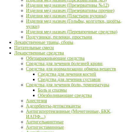
Изделия мед назнач (Презервативы №12)
Изделия мед назнач (Презервативы прочие)
Изделия мед назнач (Пластыри рулоны)
Изделия мед назнач (Гольфы, колготки, шорты,
чулки)
Изделия мед назнач (Перевязочные средства)
Подгузники, пеленки, простыни
Лекарственные травы, сборы
Питательные смеси
Лекарственные средства
Обеззараживающие средства
Средства для лечения болезней крови
Средства для нормализации обмена веществ
Средства для лечения костей
Средства для лечения суставов
Средства для лечения боли, температуры
Боль и спазмы
Обезболивающие средства
Анестезия
Адсорбенты-детоксиканты
Антигипертензивные (Мочегонные, БКК,
ИАПФ...)
Антигельминтные
Антигистаминные