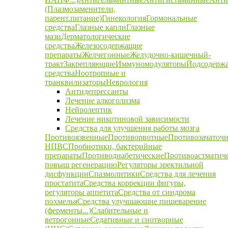
(Плазмозаменители,
парент.питание)
Гинекология
Гормональные
средства
Глазные капли
Глазные
мази
Дерматологические
средства
Железосодержащие
препараты
Желчегонные
Желудочно-кишечный-
тракт
Закрепляющие
Иммуномодуляторы
Йодсодерж
средства
Ноотропные и
транквилизаторы
Неврология
Антидепрессанты
Лечение алкоголизма
Нейролептик
Лечение никотиновой зависимости
Средства для улучшения работы мозга
Противоязвенные
Противорвотные
Противозачаточ
НПВС
Пробиотики, бактерийные
препараты
Противодиабетические
Противоастматич
повыш регенерацию
Регуляторы эректильной
дисфункции
Спазмолитики
Средства для лечения
простатита
Средства коррекции фигуры,
регуляторы аппетита
Средства от синдрома
похмелья
Средства улучшающие пищеварение
(ферменты...)
Слабительные и
ветрогонные
Седативные и снотворные