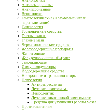
Антибиотики
Антигеморройные
Антипсориазные
Венотоники
Гематологические (Плазмозаменители,
парент.питание)
Гинекология
Гормональные средства
Глазные капли
Глазные мази
Дерматологические средства
Железосодержащие препараты
Желчегонные
Желудочно-кишечный-тракт
Закрепляющие
Иммуномодуляторы
Йодсодержащие средства
Ноотропные и транквилизаторы
Неврология
Антидепрессанты
Лечение алкоголизма
Нейролептик
Лечение никотиновой зависимости
Средства для улучшения работы мозга
Противоязвенные