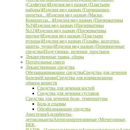
(Салфетки)
Изделия мед назнач (Пластыри
наборы)
Изделия мед назнач (Горчишники,
пипетки...)
Изделия мед назнач (Маски,
Компрессы...)
Изделия мед назнач (Презервативы
№3)
Изделия мед назнач (Презервативы
№12)
Изделия мед назнач (Презервативы
прочие)
Изделия мед назнач (Пластыри
рулоны)
Изделия мед назнач (Гольфы, колготки,
шорты, чулки)
Изделия мед назнач (Перевязочные
средства)
Подгузники, пеленки, простыни
Лекарственные травы, сборы
Питательные смеси
Лекарственные средства
Обеззараживающие средства
Средства для лечения
болезней крови
Средства для нормализации
обмена веществ
Средства для лечения костей
Средства для лечения суставов
Средства для лечения боли, температуры
Боль и спазмы
Обезболивающие средства
Анестезия
Адсорбенты-
детоксиканты
Антигипертензивные (Мочегонные,
БКК,
ИАПФ...)
Антигельминтные
Антигистаминные
Анти