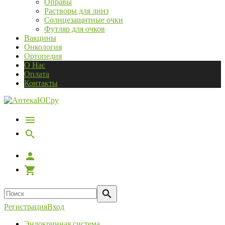
Оправы
Растворы для линз
Солнцезащитные очки
Футляр для очков
Вакцины
Онкология
Ортопедия
О Нас
Оплата
Контакты
Регистрация
Вход
Эндокринная система