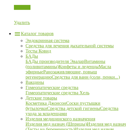
Корзина
Удалить
Каталог товаров
Эндокринная система
Средства для лечения дыхательной системы
Тесты Ковид
БАДы
БАДы производителя Эвалар
Витамины
(поливитамины)
Конфеты и леденцы
Масла
эфирные
Ранозаживляющие, повыш
регенерацию
Средства для ванн (соли, пенки...)
Вакцины
Гомеопатические средства
Гомеопатические средства Хель
Детские товары
Косметика Джонсон
Соски пустышки
бутылочки
Средства детской гигиены
Средства
ухода за младенцами
Изделия медицинского назначения
Изделия мед назнач (Шприцы)
Изделия мед назнач
(Тесты на беременность)
Изделия мед назнач