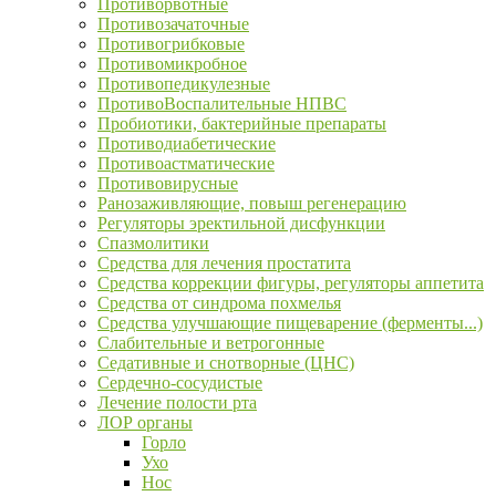
Противорвотные
Противозачаточные
Противогрибковые
Противомикробное
Противопедикулезные
ПротивоВоспалительные НПВС
Пробиотики, бактерийные препараты
Противодиабетические
Противоастматические
Противовирусные
Ранозаживляющие, повыш регенерацию
Регуляторы эректильной дисфункции
Спазмолитики
Средства для лечения простатита
Средства коррекции фигуры, регуляторы аппетита
Средства от синдрома похмелья
Средства улучшающие пищеварение (ферменты...)
Слабительные и ветрогонные
Седативные и снотворные (ЦНС)
Сердечно-сосудистые
Лечение полости рта
ЛОР органы
Горло
Ухо
Нос