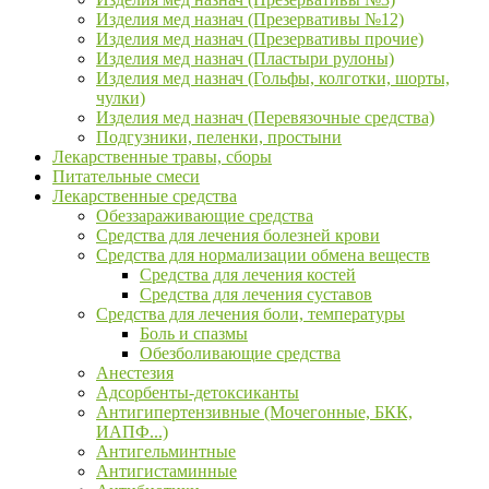
Изделия мед назнач (Презервативы №12)
Изделия мед назнач (Презервативы прочие)
Изделия мед назнач (Пластыри рулоны)
Изделия мед назнач (Гольфы, колготки, шорты,
чулки)
Изделия мед назнач (Перевязочные средства)
Подгузники, пеленки, простыни
Лекарственные травы, сборы
Питательные смеси
Лекарственные средства
Обеззараживающие средства
Средства для лечения болезней крови
Средства для нормализации обмена веществ
Средства для лечения костей
Средства для лечения суставов
Средства для лечения боли, температуры
Боль и спазмы
Обезболивающие средства
Анестезия
Адсорбенты-детоксиканты
Антигипертензивные (Мочегонные, БКК,
ИАПФ...)
Антигельминтные
Антигистаминные