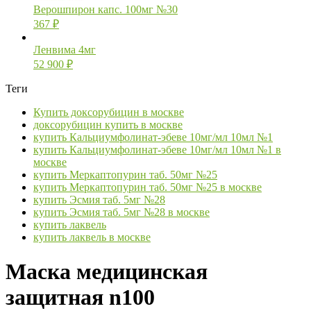
Верошпирон капс. 100мг №30
367
₽
Ленвима 4мг
52 900
₽
Теги
Купить доксорубицин в москве
доксорубицин купить в москве
купить Кальциумфолинат-эбеве 10мг/мл 10мл №1
купить Кальциумфолинат-эбеве 10мг/мл 10мл №1 в
москве
купить Меркаптопурин таб. 50мг №25
купить Меркаптопурин таб. 50мг №25 в москве
купить Эсмия таб. 5мг №28
купить Эсмия таб. 5мг №28 в москве
купить лаквель
купить лаквель в москве
Маска медицинская
защитная n100