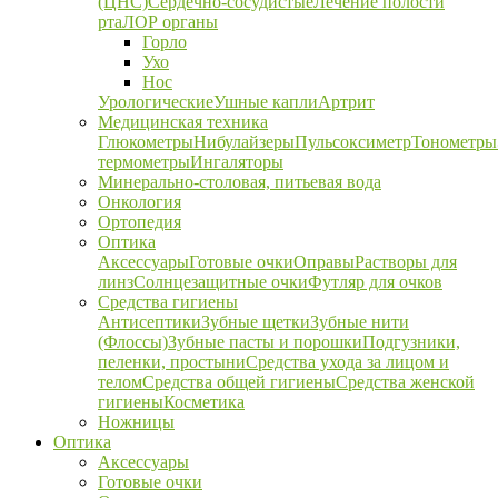
(ЦНС)
Сердечно-сосудистые
Лечение полости
рта
ЛОР органы
Горло
Ухо
Нос
Урологические
Ушные капли
Артрит
Медицинская техника
Глюкометры
Нибулайзеры
Пульсоксиметр
Тонометры
термометры
Ингаляторы
Минерально-столовая, питьевая вода
Онкология
Ортопедия
Оптика
Аксессуары
Готовые очки
Оправы
Растворы для
линз
Солнцезащитные очки
Футляр для очков
Средства гигиены
Антисептики
Зубные щетки
Зубные нити
(Флоссы)
Зубные пасты и порошки
Подгузники,
пеленки, простыни
Средства ухода за лицом и
телом
Средства общей гигиены
Средства женской
гигиены
Косметика
Ножницы
Оптика
Аксессуары
Готовые очки