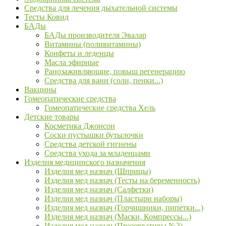
Средства для лечения дыхательной системы
Тесты Ковид
БАДы
БАДы производителя Эвалар
Витамины (поливитамины)
Конфеты и леденцы
Масла эфирные
Ранозаживляющие, повыш регенерацию
Средства для ванн (соли, пенки...)
Вакцины
Гомеопатические средства
Гомеопатические средства Хель
Детские товары
Косметика Джонсон
Соски пустышки бутылочки
Средства детской гигиены
Средства ухода за младенцами
Изделия медицинского назначения
Изделия мед назнач (Шприцы)
Изделия мед назнач (Тесты на беременность)
Изделия мед назнач (Салфетки)
Изделия мед назнач (Пластыри наборы)
Изделия мед назнач (Горчишники, пипетки...)
Изделия мед назнач (Маски, Компрессы...)
Изделия мед назнач (Презервативы №3)