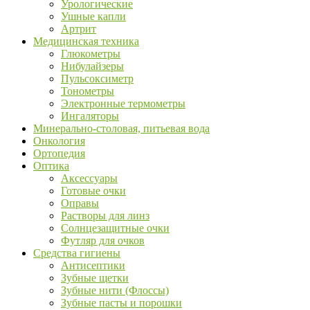
Урологические
Ушные капли
Артрит
Медицинская техника
Глюкометры
Нибулайзеры
Пульсоксиметр
Тонометры
Электронные термометры
Ингаляторы
Минерально-столовая, питьевая вода
Онкология
Ортопедия
Оптика
Аксессуары
Готовые очки
Оправы
Растворы для линз
Солнцезащитные очки
Футляр для очков
Средства гигиены
Антисептики
Зубные щетки
Зубные нити (Флоссы)
Зубные пасты и порошки