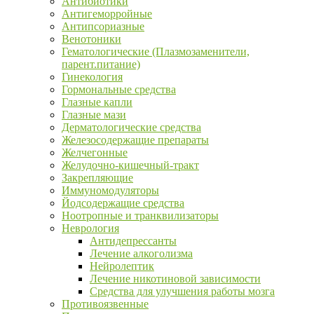
Антибиотики
Антигеморройные
Антипсориазные
Венотоники
Гематологические (Плазмозаменители,
парент.питание)
Гинекология
Гормональные средства
Глазные капли
Глазные мази
Дерматологические средства
Железосодержащие препараты
Желчегонные
Желудочно-кишечный-тракт
Закрепляющие
Иммуномодуляторы
Йодсодержащие средства
Ноотропные и транквилизаторы
Неврология
Антидепрессанты
Лечение алкоголизма
Нейролептик
Лечение никотиновой зависимости
Средства для улучшения работы мозга
Противоязвенные