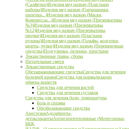
(Салфетки)
Изделия мед назнач (Пластыри
наборы)
Изделия мед назнач (Горчишники,
пипетки...)
Изделия мед назнач (Маски,
Компрессы...)
Изделия мед назнач (Презервативы
№3)
Изделия мед назнач (Презервативы
№12)
Изделия мед назнач (Презервативы
прочие)
Изделия мед назнач (Пластыри
рулоны)
Изделия мед назнач (Гольфы, колготки,
шорты, чулки)
Изделия мед назнач (Перевязочные
средства)
Подгузники, пеленки, простыни
Лекарственные травы, сборы
Питательные смеси
Лекарственные средства
Обеззараживающие средства
Средства для лечения
болезней крови
Средства для нормализации
обмена веществ
Средства для лечения костей
Средства для лечения суставов
Средства для лечения боли, температуры
Боль и спазмы
Обезболивающие средства
Анестезия
Адсорбенты-
детоксиканты
Антигипертензивные (Мочегонные,
БКК,
ИАПФ...)
Антигельминтные
Антигистаминные
Анти