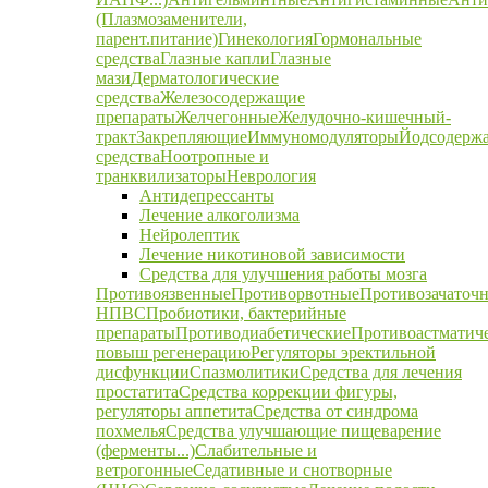
(Плазмозаменители,
парент.питание)
Гинекология
Гормональные
средства
Глазные капли
Глазные
мази
Дерматологические
средства
Железосодержащие
препараты
Желчегонные
Желудочно-кишечный-
тракт
Закрепляющие
Иммуномодуляторы
Йодсодерж
средства
Ноотропные и
транквилизаторы
Неврология
Антидепрессанты
Лечение алкоголизма
Нейролептик
Лечение никотиновой зависимости
Средства для улучшения работы мозга
Противоязвенные
Противорвотные
Противозачаточ
НПВС
Пробиотики, бактерийные
препараты
Противодиабетические
Противоастматич
повыш регенерацию
Регуляторы эректильной
дисфункции
Спазмолитики
Средства для лечения
простатита
Средства коррекции фигуры,
регуляторы аппетита
Средства от синдрома
похмелья
Средства улучшающие пищеварение
(ферменты...)
Слабительные и
ветрогонные
Седативные и снотворные