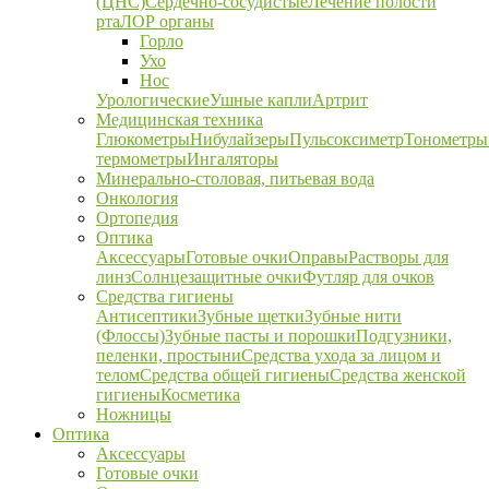
(ЦНС)
Сердечно-сосудистые
Лечение полости
рта
ЛОР органы
Горло
Ухо
Нос
Урологические
Ушные капли
Артрит
Медицинская техника
Глюкометры
Нибулайзеры
Пульсоксиметр
Тонометры
термометры
Ингаляторы
Минерально-столовая, питьевая вода
Онкология
Ортопедия
Оптика
Аксессуары
Готовые очки
Оправы
Растворы для
линз
Солнцезащитные очки
Футляр для очков
Средства гигиены
Антисептики
Зубные щетки
Зубные нити
(Флоссы)
Зубные пасты и порошки
Подгузники,
пеленки, простыни
Средства ухода за лицом и
телом
Средства общей гигиены
Средства женской
гигиены
Косметика
Ножницы
Оптика
Аксессуары
Готовые очки