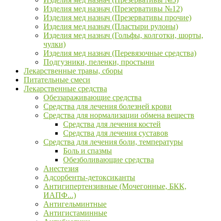
Изделия мед назнач (Презервативы №12)
Изделия мед назнач (Презервативы прочие)
Изделия мед назнач (Пластыри рулоны)
Изделия мед назнач (Гольфы, колготки, шорты,
чулки)
Изделия мед назнач (Перевязочные средства)
Подгузники, пеленки, простыни
Лекарственные травы, сборы
Питательные смеси
Лекарственные средства
Обеззараживающие средства
Средства для лечения болезней крови
Средства для нормализации обмена веществ
Средства для лечения костей
Средства для лечения суставов
Средства для лечения боли, температуры
Боль и спазмы
Обезболивающие средства
Анестезия
Адсорбенты-детоксиканты
Антигипертензивные (Мочегонные, БКК,
ИАПФ...)
Антигельминтные
Антигистаминные