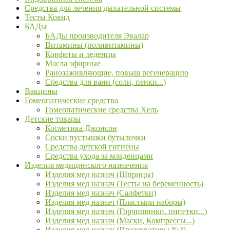
Средства для лечения дыхательной системы
Тесты Ковид
БАДы
БАДы производителя Эвалар
Витамины (поливитамины)
Конфеты и леденцы
Масла эфирные
Ранозаживляющие, повыш регенерацию
Средства для ванн (соли, пенки...)
Вакцины
Гомеопатические средства
Гомеопатические средства Хель
Детские товары
Косметика Джонсон
Соски пустышки бутылочки
Средства детской гигиены
Средства ухода за младенцами
Изделия медицинского назначения
Изделия мед назнач (Шприцы)
Изделия мед назнач (Тесты на беременность)
Изделия мед назнач (Салфетки)
Изделия мед назнач (Пластыри наборы)
Изделия мед назнач (Горчишники, пипетки...)
Изделия мед назнач (Маски, Компрессы...)
Изделия мед назнач (Презервативы №3)