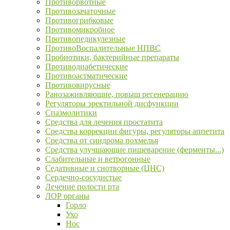
Противорвотные
Противозачаточные
Противогрибковые
Противомикробное
Противопедикулезные
ПротивоВоспалительные НПВС
Пробиотики, бактерийные препараты
Противодиабетические
Противоастматические
Противовирусные
Ранозаживляющие, повыш регенерацию
Регуляторы эректильной дисфункции
Спазмолитики
Средства для лечения простатита
Средства коррекции фигуры, регуляторы аппетита
Средства от синдрома похмелья
Средства улучшающие пищеварение (ферменты...)
Слабительные и ветрогонные
Седативные и снотворные (ЦНС)
Сердечно-сосудистые
Лечение полости рта
ЛОР органы
Горло
Ухо
Нос