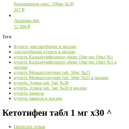
Верошпирон капс. 100мг №30
367
₽
Ленвима 4мг
52 900
₽
Теги
Купить доксорубицин в москве
доксорубицин купить в москве
купить Кальциумфолинат-эбеве 10мг/мл 10мл №1
купить Кальциумфолинат-эбеве 10мг/мл 10мл №1 в
москве
купить Меркаптопурин таб. 50мг №25
купить Меркаптопурин таб. 50мг №25 в москве
купить Эсмия таб. 5мг №28
купить Эсмия таб. 5мг №28 в москве
купить лаквель
купить лаквель в москве
Кетотифен табл 1 мг х30 ^
Написать отзыв