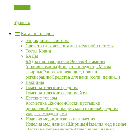
Корзина
Удалить
Каталог товаров
Эндокринная система
Средства для лечения дыхательной системы
Тесты Ковид
БАДы
БАДы производителя Эвалар
Витамины
(поливитамины)
Конфеты и леденцы
Масла
эфирные
Ранозаживляющие, повыш
регенерацию
Средства для ванн (соли, пенки...)
Вакцины
Гомеопатические средства
Гомеопатические средства Хель
Детские товары
Косметика Джонсон
Соски пустышки
бутылочки
Средства детской гигиены
Средства
ухода за младенцами
Изделия медицинского назначения
Изделия мед назнач (Шприцы)
Изделия мед назнач
(Тесты на беременность)
Изделия мед назнач