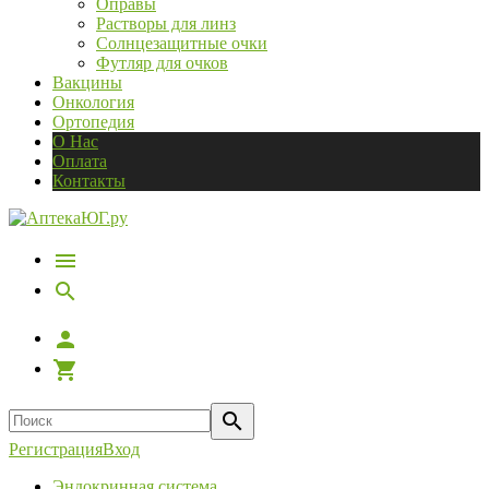
Оправы
Растворы для линз
Солнцезащитные очки
Футляр для очков
Вакцины
Онкология
Ортопедия
О Нас
Оплата
Контакты
Регистрация
Вход
Эндокринная система