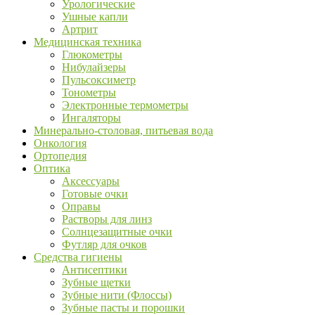
Урологические
Ушные капли
Артрит
Медицинская техника
Глюкометры
Нибулайзеры
Пульсоксиметр
Тонометры
Электронные термометры
Ингаляторы
Минерально-столовая, питьевая вода
Онкология
Ортопедия
Оптика
Аксессуары
Готовые очки
Оправы
Растворы для линз
Солнцезащитные очки
Футляр для очков
Средства гигиены
Антисептики
Зубные щетки
Зубные нити (Флоссы)
Зубные пасты и порошки