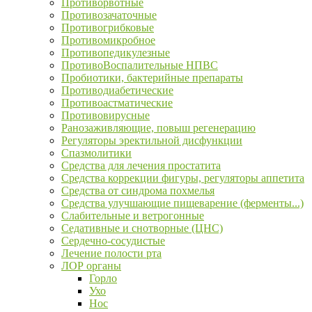
Противорвотные
Противозачаточные
Противогрибковые
Противомикробное
Противопедикулезные
ПротивоВоспалительные НПВС
Пробиотики, бактерийные препараты
Противодиабетические
Противоастматические
Противовирусные
Ранозаживляющие, повыш регенерацию
Регуляторы эректильной дисфункции
Спазмолитики
Средства для лечения простатита
Средства коррекции фигуры, регуляторы аппетита
Средства от синдрома похмелья
Средства улучшающие пищеварение (ферменты...)
Слабительные и ветрогонные
Седативные и снотворные (ЦНС)
Сердечно-сосудистые
Лечение полости рта
ЛОР органы
Горло
Ухо
Нос