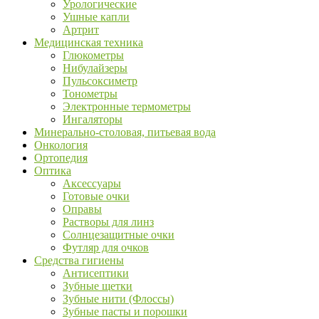
Урологические
Ушные капли
Артрит
Медицинская техника
Глюкометры
Нибулайзеры
Пульсоксиметр
Тонометры
Электронные термометры
Ингаляторы
Минерально-столовая, питьевая вода
Онкология
Ортопедия
Оптика
Аксессуары
Готовые очки
Оправы
Растворы для линз
Солнцезащитные очки
Футляр для очков
Средства гигиены
Антисептики
Зубные щетки
Зубные нити (Флоссы)
Зубные пасты и порошки