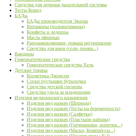
Средства для лечения дыхательной системы
Тесты Ковид
БАДы
БАДы производителя Эвалар
Витамины (поливитамины)
Конфеты и леденцы
Масла эфирные
Ранозаживляющие, повыш регенерацию
Средства для ванн (соли, пенки...)
Вакцины
Гомеопатические средства
Гомеопатические средства Хель
Детские товары
Косметика Джонсон
Соски пустышки бутылочки
Средства детской гигиены
Средства ухода за младенцами
Изделия медицинского назначения
Изделия мед назнач (Шприцы)
Изделия мед назнач (Тесты на беременность)
Изделия мед назнач (Салфетки)
Изделия мед назнач (Пластыри наборы)
Изделия мед назнач (Горчишники, пипетки...)
Изделия мед назнач (Маски, Компрессы...)
Изделия мед назнач (Презервативы №3)