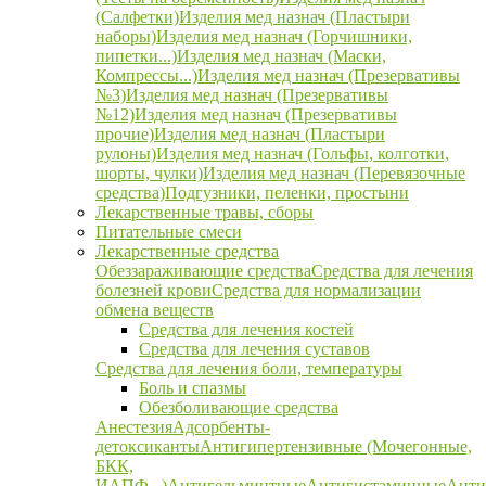
(Салфетки)
Изделия мед назнач (Пластыри
наборы)
Изделия мед назнач (Горчишники,
пипетки...)
Изделия мед назнач (Маски,
Компрессы...)
Изделия мед назнач (Презервативы
№3)
Изделия мед назнач (Презервативы
№12)
Изделия мед назнач (Презервативы
прочие)
Изделия мед назнач (Пластыри
рулоны)
Изделия мед назнач (Гольфы, колготки,
шорты, чулки)
Изделия мед назнач (Перевязочные
средства)
Подгузники, пеленки, простыни
Лекарственные травы, сборы
Питательные смеси
Лекарственные средства
Обеззараживающие средства
Средства для лечения
болезней крови
Средства для нормализации
обмена веществ
Средства для лечения костей
Средства для лечения суставов
Средства для лечения боли, температуры
Боль и спазмы
Обезболивающие средства
Анестезия
Адсорбенты-
детоксиканты
Антигипертензивные (Мочегонные,
БКК,
ИАПФ...)
Антигельминтные
Антигистаминные
Анти