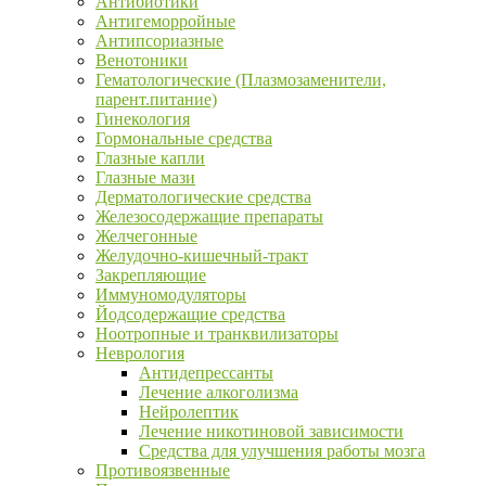
Антибиотики
Антигеморройные
Антипсориазные
Венотоники
Гематологические (Плазмозаменители,
парент.питание)
Гинекология
Гормональные средства
Глазные капли
Глазные мази
Дерматологические средства
Железосодержащие препараты
Желчегонные
Желудочно-кишечный-тракт
Закрепляющие
Иммуномодуляторы
Йодсодержащие средства
Ноотропные и транквилизаторы
Неврология
Антидепрессанты
Лечение алкоголизма
Нейролептик
Лечение никотиновой зависимости
Средства для улучшения работы мозга
Противоязвенные