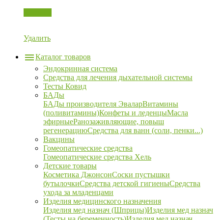
Корзина
Удалить
Каталог товаров
Эндокринная система
Средства для лечения дыхательной системы
Тесты Ковид
БАДы
БАДы производителя Эвалар
Витамины
(поливитамины)
Конфеты и леденцы
Масла
эфирные
Ранозаживляющие, повыш
регенерацию
Средства для ванн (соли, пенки...)
Вакцины
Гомеопатические средства
Гомеопатические средства Хель
Детские товары
Косметика Джонсон
Соски пустышки
бутылочки
Средства детской гигиены
Средства
ухода за младенцами
Изделия медицинского назначения
Изделия мед назнач (Шприцы)
Изделия мед назнач
(Тесты на беременность)
Изделия мед назнач