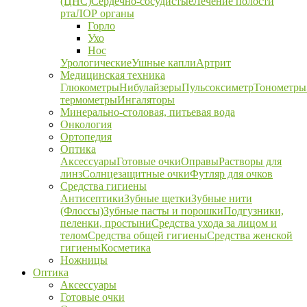
(ЦНС)
Сердечно-сосудистые
Лечение полости
рта
ЛОР органы
Горло
Ухо
Нос
Урологические
Ушные капли
Артрит
Медицинская техника
Глюкометры
Нибулайзеры
Пульсоксиметр
Тонометры
термометры
Ингаляторы
Минерально-столовая, питьевая вода
Онкология
Ортопедия
Оптика
Аксессуары
Готовые очки
Оправы
Растворы для
линз
Солнцезащитные очки
Футляр для очков
Средства гигиены
Антисептики
Зубные щетки
Зубные нити
(Флоссы)
Зубные пасты и порошки
Подгузники,
пеленки, простыни
Средства ухода за лицом и
телом
Средства общей гигиены
Средства женской
гигиены
Косметика
Ножницы
Оптика
Аксессуары
Готовые очки