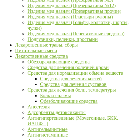
Изделия мед назнач (Презервативы №12)
Изделия мед назнач (Презервативы прочие)
Изделия мед назнач (Пластыри рулоны)
Изделия мед назнач (Гольфы, колготки, шорты,
чулки)
Изделия мед назнач (Перевязочные средства)
Подгузники, пеленки, простыни
Лекарственные травы, сборы
Питательные смеси
Лекарственные средства
Обеззараживающие средства
Средства для лечения болезней крови
Средства для нормализации обмена веществ
Средства для лечения костей
Средства для лечения суставов
Средства для лечения боли, температуры
Боль и спазмы
Обезболивающие средства
Анестезия
Адсорбенты-детоксиканты
Антигипертензивные (Мочегонные, БКК,
ИАПФ...)
Антигельминтные
Антигистаминные