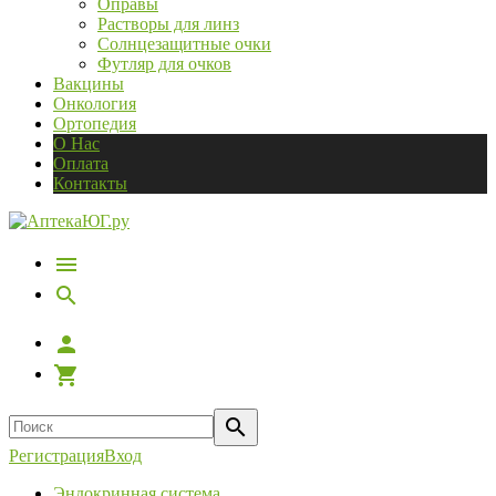
Оправы
Растворы для линз
Солнцезащитные очки
Футляр для очков
Вакцины
Онкология
Ортопедия
О Нас
Оплата
Контакты
Регистрация
Вход
Эндокринная система