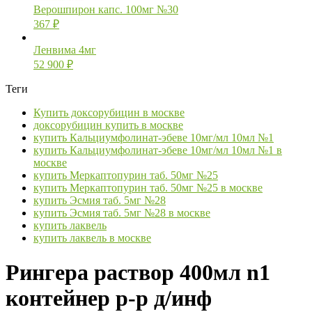
Верошпирон капс. 100мг №30
367
₽
Ленвима 4мг
52 900
₽
Теги
Купить доксорубицин в москве
доксорубицин купить в москве
купить Кальциумфолинат-эбеве 10мг/мл 10мл №1
купить Кальциумфолинат-эбеве 10мг/мл 10мл №1 в
москве
купить Меркаптопурин таб. 50мг №25
купить Меркаптопурин таб. 50мг №25 в москве
купить Эсмия таб. 5мг №28
купить Эсмия таб. 5мг №28 в москве
купить лаквель
купить лаквель в москве
Рингера раствор 400мл n1
контейнер р-р д/инф