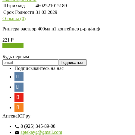
Штрихкод
4602521015189
Срок Годности
31.03.2029
Отзывы (0)
Рингера раствор 400мл n1 контейнер р-р д/инф
221
₽
В корзину
Будь первым
Подписывайтесь на нас
АптекаЮГ.ру
8 (925) 345-89-08
aptekayg@gmail.com