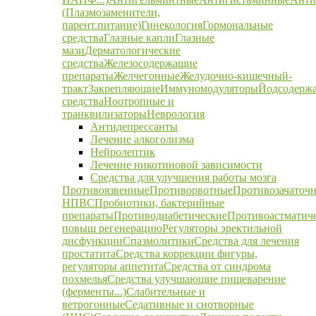
(Плазмозаменители,
парент.питание)
Гинекология
Гормональные
средства
Глазные капли
Глазные
мази
Дерматологические
средства
Железосодержащие
препараты
Желчегонные
Желудочно-кишечный-
тракт
Закрепляющие
Иммуномодуляторы
Йодсодерж
средства
Ноотропные и
транквилизаторы
Неврология
Антидепрессанты
Лечение алкоголизма
Нейролептик
Лечение никотиновой зависимости
Средства для улучшения работы мозга
Противоязвенные
Противорвотные
Противозачаточ
НПВС
Пробиотики, бактерийные
препараты
Противодиабетические
Противоастматич
повыш регенерацию
Регуляторы эректильной
дисфункции
Спазмолитики
Средства для лечения
простатита
Средства коррекции фигуры,
регуляторы аппетита
Средства от синдрома
похмелья
Средства улучшающие пищеварение
(ферменты...)
Слабительные и
ветрогонные
Седативные и снотворные