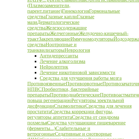
(Плазмозаменители,
парент.питание)
Гинекология
Гормональные
средства
Глазные капли
Глазные
мази
Дерматологические
средства
Железосодержащие
препараты
Желчегонные
Желудочно-кишечный-
тракт
Закрепляющие
Иммуномодуляторы
Йодсодерж
средства
Ноотропные и
транквилизаторы
Неврология
Антидепрессанты
Лечение алкоголизма
Нейролептик
Лечение никотиновой зависимости
Средства для улучшения работы мозга
Противоязвенные
Противорвотные
Противозачаточ
НПВС
Пробиотики, бактерийные
препараты
Противодиабетические
Противоастматич
повыш регенерацию
Регуляторы эректильной
дисфункции
Спазмолитики
Средства для лечения
простатита
Средства коррекции фигуры,
регуляторы аппетита
Средства от синдрома
похмелья
Средства улучшающие пищеварение
(ферменты...)
Слабительные и
ветрогонные
Седативные и снотворные