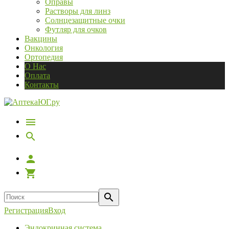
Оправы
Растворы для линз
Солнцезащитные очки
Футляр для очков
Вакцины
Онкология
Ортопедия
О Нас
Оплата
Контакты
Регистрация
Вход
Эндокринная система