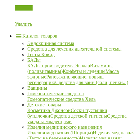
Корзина
Удалить
Каталог товаров
Эндокринная система
Средства для лечения дыхательной системы
Тесты Ковид
БАДы
БАДы производителя Эвалар
Витамины
(поливитамины)
Конфеты и леденцы
Масла
эфирные
Ранозаживляющие, повыш
регенерацию
Средства для ванн (соли, пенки...)
Вакцины
Гомеопатические средства
Гомеопатические средства Хель
Детские товары
Косметика Джонсон
Соски пустышки
бутылочки
Средства детской гигиены
Средства
ухода за младенцами
Изделия медицинского назначения
Изделия мед назнач (Шприцы)
Изделия мед назнач
(Тесты на беременность)
Изделия мед назнач