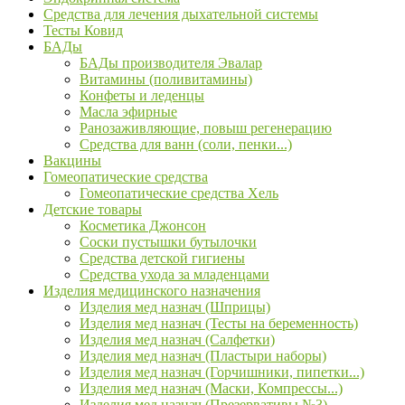
Средства для лечения дыхательной системы
Тесты Ковид
БАДы
БАДы производителя Эвалар
Витамины (поливитамины)
Конфеты и леденцы
Масла эфирные
Ранозаживляющие, повыш регенерацию
Средства для ванн (соли, пенки...)
Вакцины
Гомеопатические средства
Гомеопатические средства Хель
Детские товары
Косметика Джонсон
Соски пустышки бутылочки
Средства детской гигиены
Средства ухода за младенцами
Изделия медицинского назначения
Изделия мед назнач (Шприцы)
Изделия мед назнач (Тесты на беременность)
Изделия мед назнач (Салфетки)
Изделия мед назнач (Пластыри наборы)
Изделия мед назнач (Горчишники, пипетки...)
Изделия мед назнач (Маски, Компрессы...)
Изделия мед назнач (Презервативы №3)