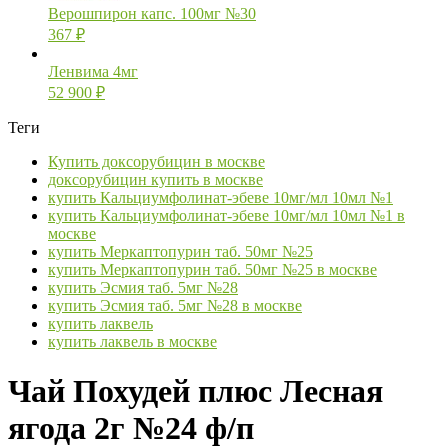
Верошпирон капс. 100мг №30
367
₽
Ленвима 4мг
52 900
₽
Теги
Купить доксорубицин в москве
доксорубицин купить в москве
купить Кальциумфолинат-эбеве 10мг/мл 10мл №1
купить Кальциумфолинат-эбеве 10мг/мл 10мл №1 в
москве
купить Меркаптопурин таб. 50мг №25
купить Меркаптопурин таб. 50мг №25 в москве
купить Эсмия таб. 5мг №28
купить Эсмия таб. 5мг №28 в москве
купить лаквель
купить лаквель в москве
Чай Похудей плюс Лесная
ягода 2г №24 ф/п