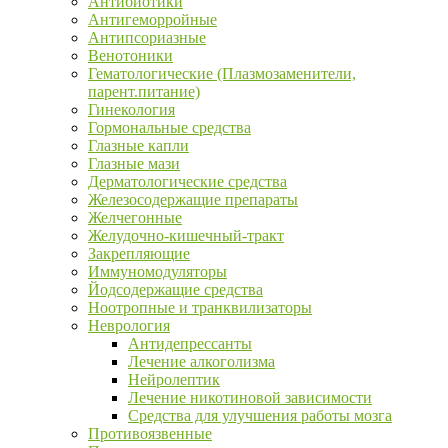
Антибиотики
Антигеморройные
Антипсориазные
Венотоники
Гематологические (Плазмозаменители,
парент.питание)
Гинекология
Гормональные средства
Глазные капли
Глазные мази
Дерматологические средства
Железосодержащие препараты
Желчегонные
Желудочно-кишечный-тракт
Закрепляющие
Иммуномодуляторы
Йодсодержащие средства
Ноотропные и транквилизаторы
Неврология
Антидепрессанты
Лечение алкоголизма
Нейролептик
Лечение никотиновой зависимости
Средства для улучшения работы мозга
Противоязвенные