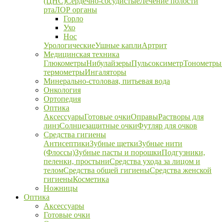
(ЦНС)
Сердечно-сосудистые
Лечение полости
рта
ЛОР органы
Горло
Ухо
Нос
Урологические
Ушные капли
Артрит
Медицинская техника
Глюкометры
Нибулайзеры
Пульсоксиметр
Тонометры
термометры
Ингаляторы
Минерально-столовая, питьевая вода
Онкология
Ортопедия
Оптика
Аксессуары
Готовые очки
Оправы
Растворы для
линз
Солнцезащитные очки
Футляр для очков
Средства гигиены
Антисептики
Зубные щетки
Зубные нити
(Флоссы)
Зубные пасты и порошки
Подгузники,
пеленки, простыни
Средства ухода за лицом и
телом
Средства общей гигиены
Средства женской
гигиены
Косметика
Ножницы
Оптика
Аксессуары
Готовые очки