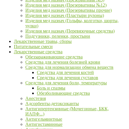
Изделия мед назнач (Презервативы №12)
Изделия мед назнач (Презервативы прочие)
Изделия мед назнач (Пластыри рулоны)
Изделия мед назнач (Гольфы, колготки, шорты,
чулки)
Изделия мед назнач (Перевязочные средства)
Подгузники, пеленки, простыни
Лекарственные травы, сборы
Питательные смеси
Лекарственные средства
Обеззараживающие средства
Средства для лечения болезней крови
Средства для нормализации обмена веществ
Средства для лечения костей
Средства для лечения суставов
Средства для лечения боли, температуры
Боль и спазмы
Обезболивающие средства
Анестезия
Адсорбенты-детоксиканты
Антигипертензивные (Мочегонные, БКК,
ИАПФ...)
Антигельминтные
Антигистаминные