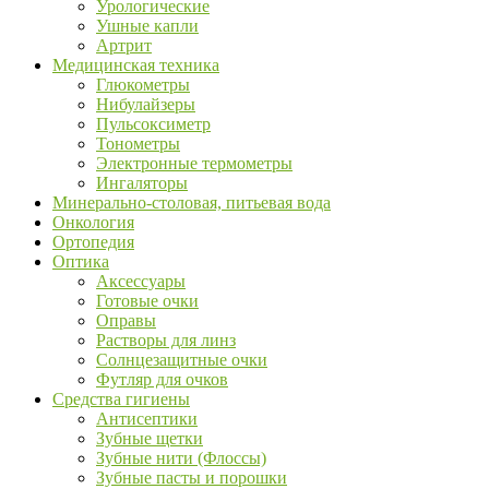
Урологические
Ушные капли
Артрит
Медицинская техника
Глюкометры
Нибулайзеры
Пульсоксиметр
Тонометры
Электронные термометры
Ингаляторы
Минерально-столовая, питьевая вода
Онкология
Ортопедия
Оптика
Аксессуары
Готовые очки
Оправы
Растворы для линз
Солнцезащитные очки
Футляр для очков
Средства гигиены
Антисептики
Зубные щетки
Зубные нити (Флоссы)
Зубные пасты и порошки