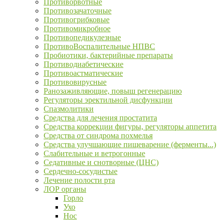
Противорвотные
Противозачаточные
Противогрибковые
Противомикробное
Противопедикулезные
ПротивоВоспалительные НПВС
Пробиотики, бактерийные препараты
Противодиабетические
Противоастматические
Противовирусные
Ранозаживляющие, повыш регенерацию
Регуляторы эректильной дисфункции
Спазмолитики
Средства для лечения простатита
Средства коррекции фигуры, регуляторы аппетита
Средства от синдрома похмелья
Средства улучшающие пищеварение (ферменты...)
Слабительные и ветрогонные
Седативные и снотворные (ЦНС)
Сердечно-сосудистые
Лечение полости рта
ЛОР органы
Горло
Ухо
Нос