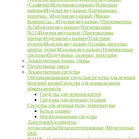
(Салфетки)
Изделия мед назнач (Пластыри
наборы)
Изделия мед назнач (Горчишники,
пипетки...)
Изделия мед назнач (Маски,
Компрессы...)
Изделия мед назнач (Презервативы
№3)
Изделия мед назнач (Презервативы
№12)
Изделия мед назнач (Презервативы
прочие)
Изделия мед назнач (Пластыри
рулоны)
Изделия мед назнач (Гольфы, колготки,
шорты, чулки)
Изделия мед назнач (Перевязочные
средства)
Подгузники, пеленки, простыни
Лекарственные травы, сборы
Питательные смеси
Лекарственные средства
Обеззараживающие средства
Средства для лечения
болезней крови
Средства для нормализации
обмена веществ
Средства для лечения костей
Средства для лечения суставов
Средства для лечения боли, температуры
Боль и спазмы
Обезболивающие средства
Анестезия
Адсорбенты-
детоксиканты
Антигипертензивные (Мочегонные,
БКК,
ИАПФ...)
Антигельминтные
Антигистаминные
Анти