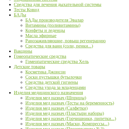
Средства для лечения дыхательной системы
Тесты Ковид
БАДы
БАДы производителя Эвалар
Витамины (поливитамины)
Конфеты и леденцы
Масла эфирные
Ранозаживляющие, повыш регенерацию
Средства для ванн (соли, пенки...)
Вакцины
Гомеопатические средства
Гомеопатические средства Хель
Детские товары
Косметика Джонсон
Соски пустышки бутылочки
Средства детской гигиены
Средства ухода за младенцами
Изделия медицинского назначения
Изделия мед назнач (Шприцы)
Изделия мед назнач (Тесты на беременность)
Изделия мед назнач (Салфетки)
Изделия мед назнач (Пластыри наборы)
Изделия мед назнач (Горчишники, пипетки...)
Изделия мед назнач (Маски, Компрессы...)
Изделия мед назнач (Презервативы №3)