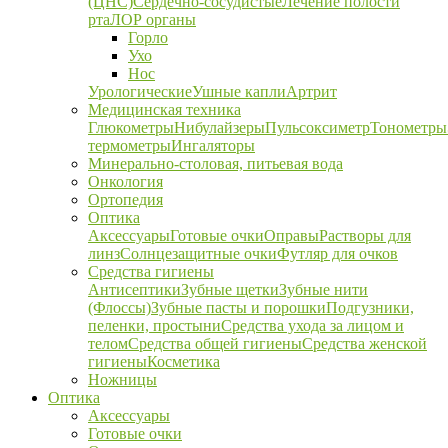
(ЦНС)
Сердечно-сосудистые
Лечение полости
рта
ЛОР органы
Горло
Ухо
Нос
Урологические
Ушные капли
Артрит
Медицинская техника
Глюкометры
Нибулайзеры
Пульсоксиметр
Тонометры
термометры
Ингаляторы
Минерально-столовая, питьевая вода
Онкология
Ортопедия
Оптика
Аксессуары
Готовые очки
Оправы
Растворы для
линз
Солнцезащитные очки
Футляр для очков
Средства гигиены
Антисептики
Зубные щетки
Зубные нити
(Флоссы)
Зубные пасты и порошки
Подгузники,
пеленки, простыни
Средства ухода за лицом и
телом
Средства общей гигиены
Средства женской
гигиены
Косметика
Ножницы
Оптика
Аксессуары
Готовые очки