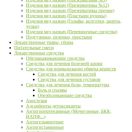
Изделия мед назнач (Презервативы №12)
Изделия мед назнач (Презервативы прочие)
Изделия мед назнач (Пластыри рулоны)
Изделия мед назнач (Гольфы, колготки, шорты,
чулки)
Изделия мед назнач (Перевязочные средства)
Подгузники, пеленки, простыни
Лекарственные травы, сборы
Питательные смеси
Лекарственные средства
Обеззараживающие средства
Средства для лечения болезней крови
Средства для нормализации обмена веществ
Средства для лечения костей
Средства для лечения суставов
Средства для лечения боли, температуры
Боль и спазмы
Обезболивающие средства
Анестезия
Адсорбенты-детоксиканты
Антигипертензивные (Мочегонные, БКК,
ИАПФ...)
Антигельминтные
Антигистаминные