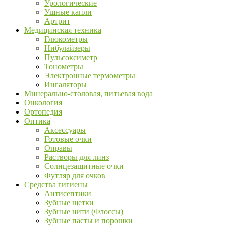
Урологические
Ушные капли
Артрит
Медицинская техника
Глюкометры
Нибулайзеры
Пульсоксиметр
Тонометры
Электронные термометры
Ингаляторы
Минерально-столовая, питьевая вода
Онкология
Ортопедия
Оптика
Аксессуары
Готовые очки
Оправы
Растворы для линз
Солнцезащитные очки
Футляр для очков
Средства гигиены
Антисептики
Зубные щетки
Зубные нити (Флоссы)
Зубные пасты и порошки