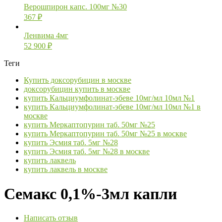
Верошпирон капс. 100мг №30
367
₽
Ленвима 4мг
52 900
₽
Теги
Купить доксорубицин в москве
доксорубицин купить в москве
купить Кальциумфолинат-эбеве 10мг/мл 10мл №1
купить Кальциумфолинат-эбеве 10мг/мл 10мл №1 в
москве
купить Меркаптопурин таб. 50мг №25
купить Меркаптопурин таб. 50мг №25 в москве
купить Эсмия таб. 5мг №28
купить Эсмия таб. 5мг №28 в москве
купить лаквель
купить лаквель в москве
Семакс 0,1%-3мл капли
Написать отзыв