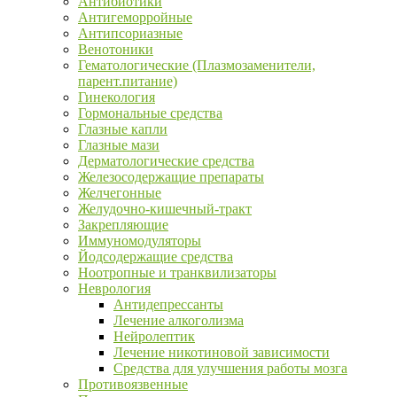
Антибиотики
Антигеморройные
Антипсориазные
Венотоники
Гематологические (Плазмозаменители,
парент.питание)
Гинекология
Гормональные средства
Глазные капли
Глазные мази
Дерматологические средства
Железосодержащие препараты
Желчегонные
Желудочно-кишечный-тракт
Закрепляющие
Иммуномодуляторы
Йодсодержащие средства
Ноотропные и транквилизаторы
Неврология
Антидепрессанты
Лечение алкоголизма
Нейролептик
Лечение никотиновой зависимости
Средства для улучшения работы мозга
Противоязвенные