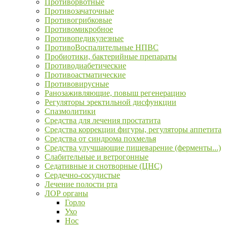
Противорвотные
Противозачаточные
Противогрибковые
Противомикробное
Противопедикулезные
ПротивоВоспалительные НПВС
Пробиотики, бактерийные препараты
Противодиабетические
Противоастматические
Противовирусные
Ранозаживляющие, повыш регенерацию
Регуляторы эректильной дисфункции
Спазмолитики
Средства для лечения простатита
Средства коррекции фигуры, регуляторы аппетита
Средства от синдрома похмелья
Средства улучшающие пищеварение (ферменты...)
Слабительные и ветрогонные
Седативные и снотворные (ЦНС)
Сердечно-сосудистые
Лечение полости рта
ЛОР органы
Горло
Ухо
Нос