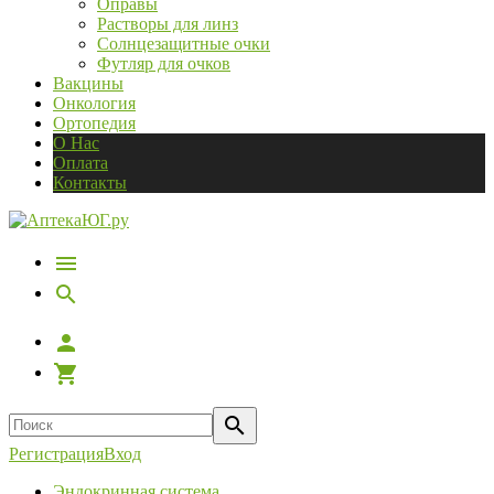
Оправы
Растворы для линз
Солнцезащитные очки
Футляр для очков
Вакцины
Онкология
Ортопедия
О Нас
Оплата
Контакты
Регистрация
Вход
Эндокринная система