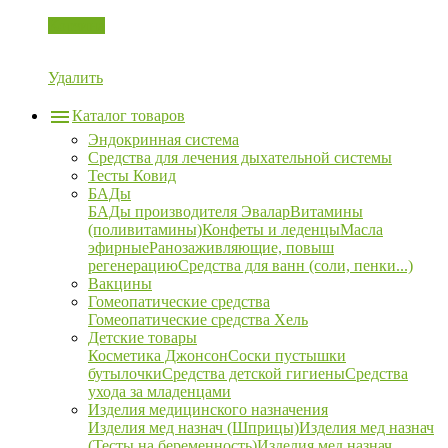
Корзина
Удалить
Каталог товаров
Эндокринная система
Средства для лечения дыхательной системы
Тесты Ковид
БАДы
БАДы производителя Эвалар
Витамины
(поливитамины)
Конфеты и леденцы
Масла
эфирные
Ранозаживляющие, повыш
регенерацию
Средства для ванн (соли, пенки...)
Вакцины
Гомеопатические средства
Гомеопатические средства Хель
Детские товары
Косметика Джонсон
Соски пустышки
бутылочки
Средства детской гигиены
Средства
ухода за младенцами
Изделия медицинского назначения
Изделия мед назнач (Шприцы)
Изделия мед назнач
(Тесты на беременность)
Изделия мед назнач