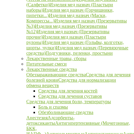
(Салфетки)
Изделия мед назнач (Пластыри
наборы)
Изделия мед назнач (Горчишники,
пипетки...)
Изделия мед назнач (Маски,
Компрессы...)
Изделия мед назнач (Презервативы
№3)
Изделия мед назнач (Презервативы
№12)
Изделия мед назнач (Презервативы
прочие)
Изделия мед назнач (Пластыри
рулоны)
Изделия мед назнач (Гольфы, колготки,
шорты, чулки)
Изделия мед назнач (Перевязочные
средства)
Подгузники, пеленки, простыни
Лекарственные травы, сборы
Питательные смеси
Лекарственные средства
Обеззараживающие средства
Средства для лечения
болезней крови
Средства для нормализации
обмена веществ
Средства для лечения костей
Средства для лечения суставов
Средства для лечения боли, температуры
Боль и спазмы
Обезболивающие средства
Анестезия
Адсорбенты-
детоксиканты
Антигипертензивные (Мочегонные,
БКК,
ИАПФ...)
Антигельминтные
Антигистаминные
Анти