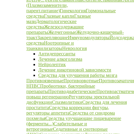
(Плазмозаменители,
парент.питание)
Гинекология
Гормональные
средства
Глазные капли
Глазные
мази
Дерматологические
средства
Железосодержащие
препараты
Желчегонные
Желудочно-кишечный-
тракт
Закрепляющие
Иммуномодуляторы
Йодсодерж
средства
Ноотропные и
транквилизаторы
Неврология
Антидепрессанты
Лечение алкоголизма
Нейролептик
Лечение никотиновой зависимости
Средства для улучшения работы мозга
Противоязвенные
Противорвотные
Противозачаточ
НПВС
Пробиотики, бактерийные
препараты
Противодиабетические
Противоастматич
повыш регенерацию
Регуляторы эректильной
дисфункции
Спазмолитики
Средства для лечения
простатита
Средства коррекции фигуры,
регуляторы аппетита
Средства от синдрома
похмелья
Средства улучшающие пищеварение
(ферменты...)
Слабительные и
ветрогонные
Седативные и снотворные