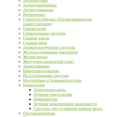
Антибиотики
Антигеморройные
Антипсориазные
Венотоники
Гематологические (Плазмозаменители,
парент.питание)
Гинекология
Гормональные средства
Глазные капли
Глазные мази
Дерматологические средства
Железосодержащие препараты
Желчегонные
Желудочно-кишечный-тракт
Закрепляющие
Иммуномодуляторы
Йодсодержащие средства
Ноотропные и транквилизаторы
Неврология
Антидепрессанты
Лечение алкоголизма
Нейролептик
Лечение никотиновой зависимости
Средства для улучшения работы мозга
Противоязвенные