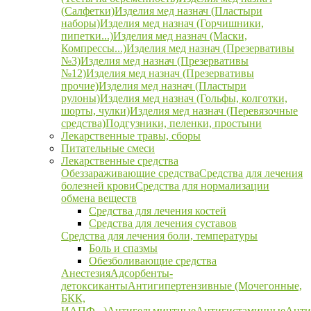
(Салфетки)
Изделия мед назнач (Пластыри
наборы)
Изделия мед назнач (Горчишники,
пипетки...)
Изделия мед назнач (Маски,
Компрессы...)
Изделия мед назнач (Презервативы
№3)
Изделия мед назнач (Презервативы
№12)
Изделия мед назнач (Презервативы
прочие)
Изделия мед назнач (Пластыри
рулоны)
Изделия мед назнач (Гольфы, колготки,
шорты, чулки)
Изделия мед назнач (Перевязочные
средства)
Подгузники, пеленки, простыни
Лекарственные травы, сборы
Питательные смеси
Лекарственные средства
Обеззараживающие средства
Средства для лечения
болезней крови
Средства для нормализации
обмена веществ
Средства для лечения костей
Средства для лечения суставов
Средства для лечения боли, температуры
Боль и спазмы
Обезболивающие средства
Анестезия
Адсорбенты-
детоксиканты
Антигипертензивные (Мочегонные,
БКК,
ИАПФ...)
Антигельминтные
Антигистаминные
Анти