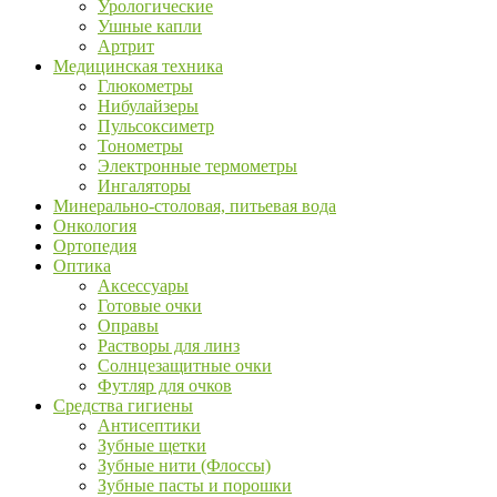
Урологические
Ушные капли
Артрит
Медицинская техника
Глюкометры
Нибулайзеры
Пульсоксиметр
Тонометры
Электронные термометры
Ингаляторы
Минерально-столовая, питьевая вода
Онкология
Ортопедия
Оптика
Аксессуары
Готовые очки
Оправы
Растворы для линз
Солнцезащитные очки
Футляр для очков
Средства гигиены
Антисептики
Зубные щетки
Зубные нити (Флоссы)
Зубные пасты и порошки