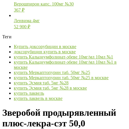
Верошпирон капс. 100мг №30
367
₽
Ленвима 4мг
52 900
₽
Теги
Купить доксорубицин в москве
доксорубицин купить в москве
купить Кальциумфолинат-эбеве 10мг/мл 10мл №1
купить Кальциумфолинат-эбеве 10мг/мл 10мл №1 в
москве
купить Меркаптопурин таб. 50мг №25
купить Меркаптопурин таб. 50мг №25 в москве
купить Эсмия таб. 5мг №28
купить Эсмия таб. 5мг №28 в москве
купить лаквель
купить лаквель в москве
Зверобой продырявленный
плюс-лекра-сэт 50,0