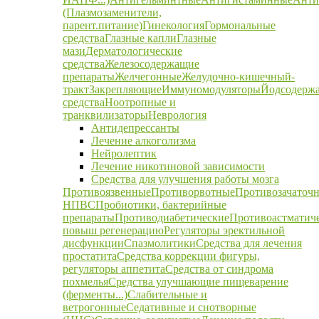
(Плазмозаменители,
парент.питание)
Гинекология
Гормональные
средства
Глазные капли
Глазные
мази
Дерматологические
средства
Железосодержащие
препараты
Желчегонные
Желудочно-кишечный-
тракт
Закрепляющие
Иммуномодуляторы
Йодсодерж
средства
Ноотропные и
транквилизаторы
Неврология
Антидепрессанты
Лечение алкоголизма
Нейролептик
Лечение никотиновой зависимости
Средства для улучшения работы мозга
Противоязвенные
Противорвотные
Противозачаточ
НПВС
Пробиотики, бактерийные
препараты
Противодиабетические
Противоастматич
повыш регенерацию
Регуляторы эректильной
дисфункции
Спазмолитики
Средства для лечения
простатита
Средства коррекции фигуры,
регуляторы аппетита
Средства от синдрома
похмелья
Средства улучшающие пищеварение
(ферменты...)
Слабительные и
ветрогонные
Седативные и снотворные