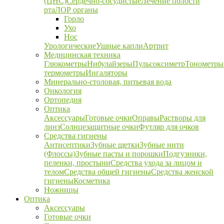
(ЦНС)
Сердечно-сосудистые
Лечение полости
рта
ЛОР органы
Горло
Ухо
Нос
Урологические
Ушные капли
Артрит
Медицинская техника
Глюкометры
Нибулайзеры
Пульсоксиметр
Тонометры
термометры
Ингаляторы
Минерально-столовая, питьевая вода
Онкология
Ортопедия
Оптика
Аксессуары
Готовые очки
Оправы
Растворы для
линз
Солнцезащитные очки
Футляр для очков
Средства гигиены
Антисептики
Зубные щетки
Зубные нити
(Флоссы)
Зубные пасты и порошки
Подгузники,
пеленки, простыни
Средства ухода за лицом и
телом
Средства общей гигиены
Средства женской
гигиены
Косметика
Ножницы
Оптика
Аксессуары
Готовые очки