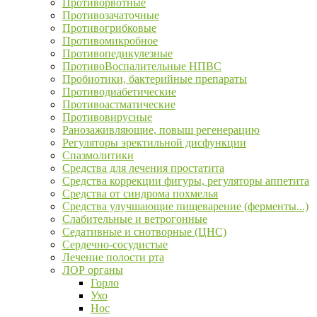
Противорвотные
Противозачаточные
Противогрибковые
Противомикробное
Противопедикулезные
ПротивоВоспалительные НПВС
Пробиотики, бактерийные препараты
Противодиабетические
Противоастматические
Противовирусные
Ранозаживляющие, повыш регенерацию
Регуляторы эректильной дисфункции
Спазмолитики
Средства для лечения простатита
Средства коррекции фигуры, регуляторы аппетита
Средства от синдрома похмелья
Средства улучшающие пищеварение (ферменты...)
Слабительные и ветрогонные
Седативные и снотворные (ЦНС)
Сердечно-сосудистые
Лечение полости рта
ЛОР органы
Горло
Ухо
Нос