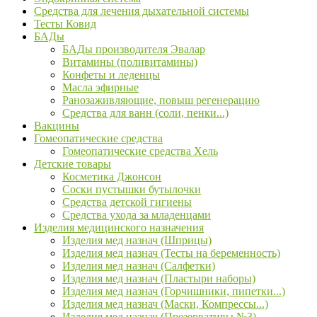
Средства для лечения дыхательной системы
Тесты Ковид
БАДы
БАДы производителя Эвалар
Витамины (поливитамины)
Конфеты и леденцы
Масла эфирные
Ранозаживляющие, повыш регенерацию
Средства для ванн (соли, пенки...)
Вакцины
Гомеопатические средства
Гомеопатические средства Хель
Детские товары
Косметика Джонсон
Соски пустышки бутылочки
Средства детской гигиены
Средства ухода за младенцами
Изделия медицинского назначения
Изделия мед назнач (Шприцы)
Изделия мед назнач (Тесты на беременность)
Изделия мед назнач (Салфетки)
Изделия мед назнач (Пластыри наборы)
Изделия мед назнач (Горчишники, пипетки...)
Изделия мед назнач (Маски, Компрессы...)
Изделия мед назнач (Презервативы №3)