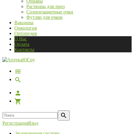
Оправы
Растворы для линз
Солнцезащитные очки
Футляр для очков
Вакцины
Онкология
Ортопедия
О Нас
Оплата
Контакты
Регистрация
Вход
Эндокринная система