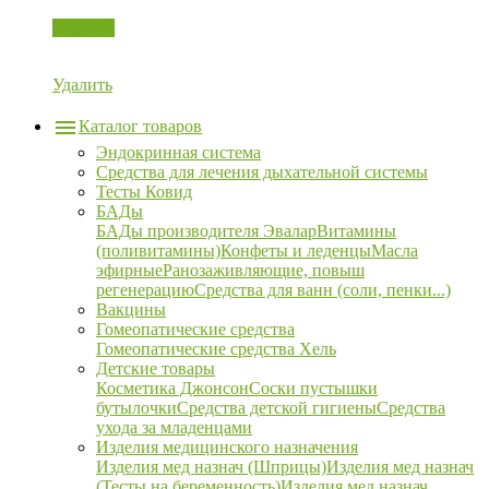
Корзина
Удалить
Каталог товаров
Эндокринная система
Средства для лечения дыхательной системы
Тесты Ковид
БАДы
БАДы производителя Эвалар
Витамины
(поливитамины)
Конфеты и леденцы
Масла
эфирные
Ранозаживляющие, повыш
регенерацию
Средства для ванн (соли, пенки...)
Вакцины
Гомеопатические средства
Гомеопатические средства Хель
Детские товары
Косметика Джонсон
Соски пустышки
бутылочки
Средства детской гигиены
Средства
ухода за младенцами
Изделия медицинского назначения
Изделия мед назнач (Шприцы)
Изделия мед назнач
(Тесты на беременность)
Изделия мед назнач