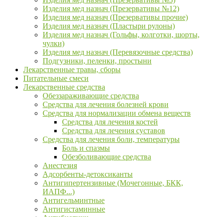
Изделия мед назнач (Презервативы №12)
Изделия мед назнач (Презервативы прочие)
Изделия мед назнач (Пластыри рулоны)
Изделия мед назнач (Гольфы, колготки, шорты,
чулки)
Изделия мед назнач (Перевязочные средства)
Подгузники, пеленки, простыни
Лекарственные травы, сборы
Питательные смеси
Лекарственные средства
Обеззараживающие средства
Средства для лечения болезней крови
Средства для нормализации обмена веществ
Средства для лечения костей
Средства для лечения суставов
Средства для лечения боли, температуры
Боль и спазмы
Обезболивающие средства
Анестезия
Адсорбенты-детоксиканты
Антигипертензивные (Мочегонные, БКК,
ИАПФ...)
Антигельминтные
Антигистаминные