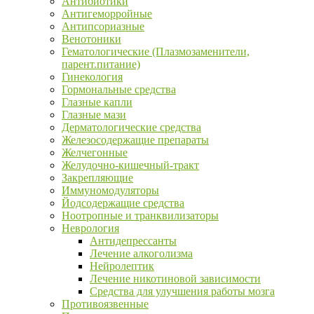
Антибиотики
Антигеморройные
Антипсориазные
Венотоники
Гематологические (Плазмозаменители,
парент.питание)
Гинекология
Гормональные средства
Глазные капли
Глазные мази
Дерматологические средства
Железосодержащие препараты
Желчегонные
Желудочно-кишечный-тракт
Закрепляющие
Иммуномодуляторы
Йодсодержащие средства
Ноотропные и транквилизаторы
Неврология
Антидепрессанты
Лечение алкоголизма
Нейролептик
Лечение никотиновой зависимости
Средства для улучшения работы мозга
Противоязвенные