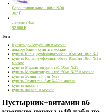
Верошпирон капс. 100мг №30
367
₽
Ленвима 4мг
52 900
₽
Теги
Купить доксорубицин в москве
доксорубицин купить в москве
купить Кальциумфолинат-эбеве 10мг/мл 10мл №1
купить Кальциумфолинат-эбеве 10мг/мл 10мл №1 в
москве
купить Меркаптопурин таб. 50мг №25
купить Меркаптопурин таб. 50мг №25 в москве
купить Эсмия таб. 5мг №28
купить Эсмия таб. 5мг №28 в москве
купить лаквель
купить лаквель в москве
Пустырник+витамин в6
крепкие нервы n40 табл по