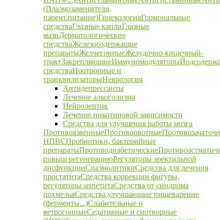
(Плазмозаменители,
парент.питание)
Гинекология
Гормональные
средства
Глазные капли
Глазные
мази
Дерматологические
средства
Железосодержащие
препараты
Желчегонные
Желудочно-кишечный-
тракт
Закрепляющие
Иммуномодуляторы
Йодсодерж
средства
Ноотропные и
транквилизаторы
Неврология
Антидепрессанты
Лечение алкоголизма
Нейролептик
Лечение никотиновой зависимости
Средства для улучшения работы мозга
Противоязвенные
Противорвотные
Противозачаточ
НПВС
Пробиотики, бактерийные
препараты
Противодиабетические
Противоастматич
повыш регенерацию
Регуляторы эректильной
дисфункции
Спазмолитики
Средства для лечения
простатита
Средства коррекции фигуры,
регуляторы аппетита
Средства от синдрома
похмелья
Средства улучшающие пищеварение
(ферменты...)
Слабительные и
ветрогонные
Седативные и снотворные