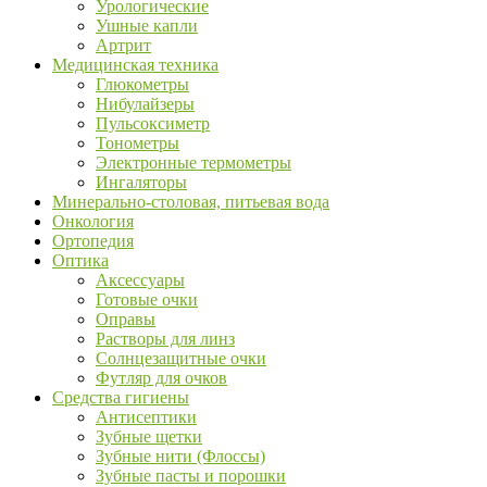
Урологические
Ушные капли
Артрит
Медицинская техника
Глюкометры
Нибулайзеры
Пульсоксиметр
Тонометры
Электронные термометры
Ингаляторы
Минерально-столовая, питьевая вода
Онкология
Ортопедия
Оптика
Аксессуары
Готовые очки
Оправы
Растворы для линз
Солнцезащитные очки
Футляр для очков
Средства гигиены
Антисептики
Зубные щетки
Зубные нити (Флоссы)
Зубные пасты и порошки