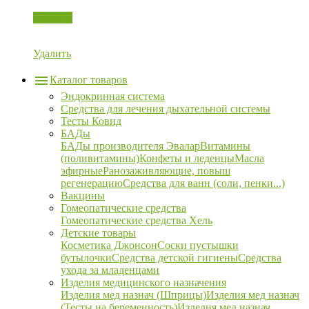
Корзина
Удалить
Каталог товаров
Эндокринная система
Средства для лечения дыхательной системы
Тесты Ковид
БАДы
БАДы производителя Эвалар
Витамины
(поливитамины)
Конфеты и леденцы
Масла
эфирные
Ранозаживляющие, повыш
регенерацию
Средства для ванн (соли, пенки...)
Вакцины
Гомеопатические средства
Гомеопатические средства Хель
Детские товары
Косметика Джонсон
Соски пустышки
бутылочки
Средства детской гигиены
Средства
ухода за младенцами
Изделия медицинского назначения
Изделия мед назнач (Шприцы)
Изделия мед назнач
(Тесты на беременность)
Изделия мед назнач