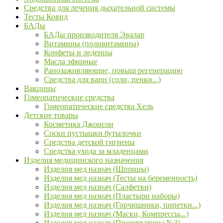
Средства для лечения дыхательной системы
Тесты Ковид
БАДы
БАДы производителя Эвалар
Витамины (поливитамины)
Конфеты и леденцы
Масла эфирные
Ранозаживляющие, повыш регенерацию
Средства для ванн (соли, пенки...)
Вакцины
Гомеопатические средства
Гомеопатические средства Хель
Детские товары
Косметика Джонсон
Соски пустышки бутылочки
Средства детской гигиены
Средства ухода за младенцами
Изделия медицинского назначения
Изделия мед назнач (Шприцы)
Изделия мед назнач (Тесты на беременность)
Изделия мед назнач (Салфетки)
Изделия мед назнач (Пластыри наборы)
Изделия мед назнач (Горчишники, пипетки...)
Изделия мед назнач (Маски, Компрессы...)
Изделия мед назнач (Презервативы №3)