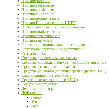
Противорвотные
Противозачаточные
Противогрибковые
Противомикробное
Противопедикулезные
ПротивоВоспалительные НПВС
Пробиотики, бактерийные препараты
Противодиабетические
Противоастматические
Противовирусные
Ранозаживляющие, повыш регенерацию
Регуляторы эректильной дисфункции
Спазмолитики
Средства для лечения простатита
Средства коррекции фигуры, регуляторы аппетита
Средства от синдрома похмелья
Средства улучшающие пищеварение (ферменты...)
Слабительные и ветрогонные
Седативные и снотворные (ЦНС)
Сердечно-сосудистые
Лечение полости рта
ЛОР органы
Горло
Ухо
Нос