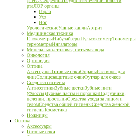
(ЦНС)
Сердечно-сосудистые
Лечение полости
рта
ЛОР органы
Горло
Ухо
Нос
Урологические
Ушные капли
Артрит
Медицинская техника
Глюкометры
Нибулайзеры
Пульсоксиметр
Тонометры
термометры
Ингаляторы
Минерально-столовая, питьевая вода
Онкология
Ортопедия
Оптика
Аксессуары
Готовые очки
Оправы
Растворы для
линз
Солнцезащитные очки
Футляр для очков
Средства гигиены
Антисептики
Зубные щетки
Зубные нити
(Флоссы)
Зубные пасты и порошки
Подгузники,
пеленки, простыни
Средства ухода за лицом и
телом
Средства общей гигиены
Средства женской
гигиены
Косметика
Ножницы
Оптика
Аксессуары
Готовые очки