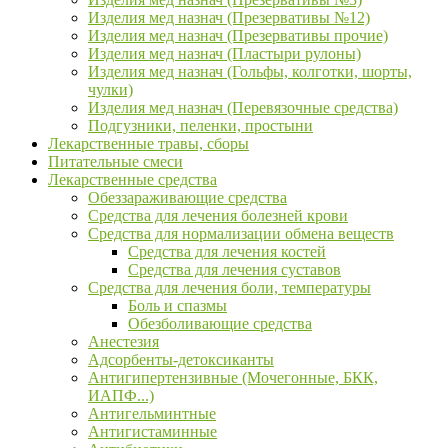
Изделия мед назнач (Презервативы №12)
Изделия мед назнач (Презервативы прочие)
Изделия мед назнач (Пластыри рулоны)
Изделия мед назнач (Гольфы, колготки, шорты,
чулки)
Изделия мед назнач (Перевязочные средства)
Подгузники, пеленки, простыни
Лекарственные травы, сборы
Питательные смеси
Лекарственные средства
Обеззараживающие средства
Средства для лечения болезней крови
Средства для нормализации обмена веществ
Средства для лечения костей
Средства для лечения суставов
Средства для лечения боли, температуры
Боль и спазмы
Обезболивающие средства
Анестезия
Адсорбенты-детоксиканты
Антигипертензивные (Мочегонные, БКК,
ИАПФ...)
Антигельминтные
Антигистаминные