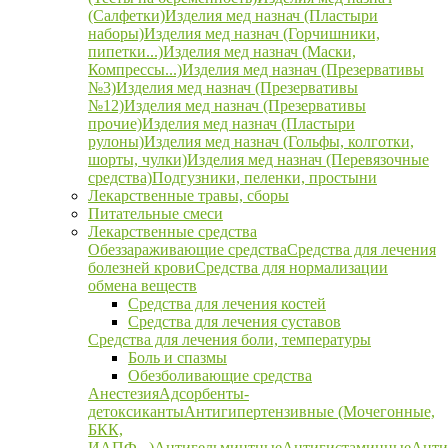
(Салфетки)
Изделия мед назнач (Пластыри
наборы)
Изделия мед назнач (Горчишники,
пипетки...)
Изделия мед назнач (Маски,
Компрессы...)
Изделия мед назнач (Презервативы
№3)
Изделия мед назнач (Презервативы
№12)
Изделия мед назнач (Презервативы
прочие)
Изделия мед назнач (Пластыри
рулоны)
Изделия мед назнач (Гольфы, колготки,
шорты, чулки)
Изделия мед назнач (Перевязочные
средства)
Подгузники, пеленки, простыни
Лекарственные травы, сборы
Питательные смеси
Лекарственные средства
Обеззараживающие средства
Средства для лечения
болезней крови
Средства для нормализации
обмена веществ
Средства для лечения костей
Средства для лечения суставов
Средства для лечения боли, температуры
Боль и спазмы
Обезболивающие средства
Анестезия
Адсорбенты-
детоксиканты
Антигипертензивные (Мочегонные,
БКК,
ИАПФ...)
Антигельминтные
Антигистаминные
Анти