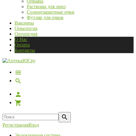
Оправы
Растворы для линз
Солнцезащитные очки
Футляр для очков
Вакцины
Онкология
Ортопедия
О Нас
Оплата
Контакты
Регистрация
Вход
Эндокринная система