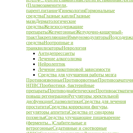
(Плазмозаменители,
парент.питание)
Гинекология
Гормональные
средства
Глазные капли
Глазные
мази
Дерматологические
средства
Железосодержащие
препараты
Желчегонные
Желудочно-кишечный-
тракт
Закрепляющие
Иммуномодуляторы
Йодсодерж
средства
Ноотропные и
транквилизаторы
Неврология
Антидепрессанты
Лечение алкоголизма
Нейролептик
Лечение никотиновой зависимости
Средства для улучшения работы мозга
Противоязвенные
Противорвотные
Противозачаточ
НПВС
Пробиотики, бактерийные
препараты
Противодиабетические
Противоастматич
повыш регенерацию
Регуляторы эректильной
дисфункции
Спазмолитики
Средства для лечения
простатита
Средства коррекции фигуры,
регуляторы аппетита
Средства от синдрома
похмелья
Средства улучшающие пищеварение
(ферменты...)
Слабительные и
ветрогонные
Седативные и снотворные