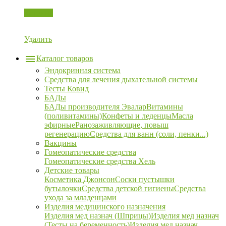
Корзина
Удалить
Каталог товаров
Эндокринная система
Средства для лечения дыхательной системы
Тесты Ковид
БАДы
БАДы производителя Эвалар
Витамины
(поливитамины)
Конфеты и леденцы
Масла
эфирные
Ранозаживляющие, повыш
регенерацию
Средства для ванн (соли, пенки...)
Вакцины
Гомеопатические средства
Гомеопатические средства Хель
Детские товары
Косметика Джонсон
Соски пустышки
бутылочки
Средства детской гигиены
Средства
ухода за младенцами
Изделия медицинского назначения
Изделия мед назнач (Шприцы)
Изделия мед назнач
(Тесты на беременность)
Изделия мед назнач