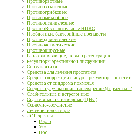
Противорвотные
Противозачаточные
Противогрибковые
Противомикробное
Противопедикулезные
ПротивоВоспалительные НПВС
Пробиотики, бактерийные препараты
Противодиабетические
Противоастматические
Противовирусные
Ранозаживляющие, повыш регенерацию
Регуляторы эректильной дисфункции
Спазмолитики
Средства для лечения простатита
Средства коррекции фигуры, регуляторы аппетита
Средства от синдрома похмелья
Средства улучшающие пищеварение (ферменты...)
Слабительные и ветрогонные
Седативные и снотворные (ЦНС)
Сердечно-сосудистые
Лечение полости рта
ЛОР органы
Горло
Ухо
Нос