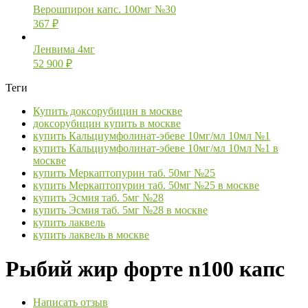
Верошпирон капс. 100мг №30
367
₽
Ленвима 4мг
52 900
₽
Теги
Купить доксорубицин в москве
доксорубицин купить в москве
купить Кальциумфолинат-эбеве 10мг/мл 10мл №1
купить Кальциумфолинат-эбеве 10мг/мл 10мл №1 в
москве
купить Меркаптопурин таб. 50мг №25
купить Меркаптопурин таб. 50мг №25 в москве
купить Эсмия таб. 5мг №28
купить Эсмия таб. 5мг №28 в москве
купить лаквель
купить лаквель в москве
Рыбий жир форте n100 капс
Написать отзыв