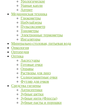
Урологические
Ушные капли
Артрит
Медицинская техника
Глюкометры
Нибулайзеры
Пульсоксиметр
Тонометры
Электронные термометры
Ингаляторы
Минерально-столовая, питьевая вода
Онкология
Ортопедия
Оптика
Аксессуары
Готовые очки
Оправы
Растворы для линз
Солнцезащитные очки
Футляр для очков
Средства гигиены
Антисептики
Зубные щетки
Зубные нити (Флоссы)
Зубные пасты и порошки