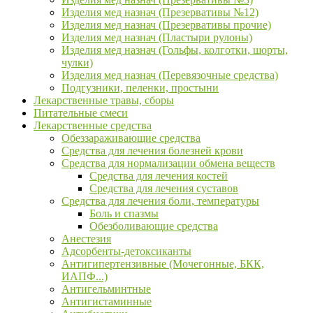
Изделия мед назнач (Презервативы №12)
Изделия мед назнач (Презервативы прочие)
Изделия мед назнач (Пластыри рулоны)
Изделия мед назнач (Гольфы, колготки, шорты,
чулки)
Изделия мед назнач (Перевязочные средства)
Подгузники, пеленки, простыни
Лекарственные травы, сборы
Питательные смеси
Лекарственные средства
Обеззараживающие средства
Средства для лечения болезней крови
Средства для нормализации обмена веществ
Средства для лечения костей
Средства для лечения суставов
Средства для лечения боли, температуры
Боль и спазмы
Обезболивающие средства
Анестезия
Адсорбенты-детоксиканты
Антигипертензивные (Мочегонные, БКК,
ИАПФ...)
Антигельминтные
Антигистаминные