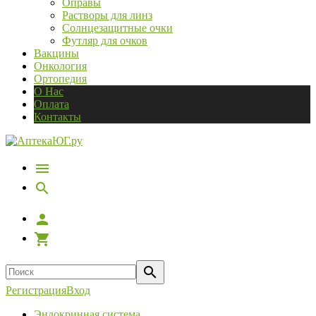
Оправы
Растворы для линз
Солнцезащитные очки
Футляр для очков
Вакцины
Онкология
Ортопедия
О Нас
Оплата
Контакты
Регистрация
Вход
Эндокринная система