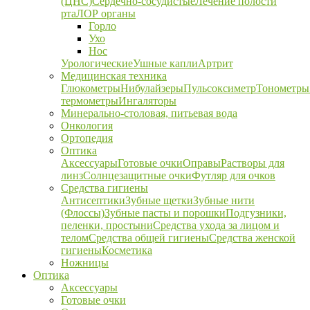
(ЦНС)
Сердечно-сосудистые
Лечение полости
рта
ЛОР органы
Горло
Ухо
Нос
Урологические
Ушные капли
Артрит
Медицинская техника
Глюкометры
Нибулайзеры
Пульсоксиметр
Тонометры
термометры
Ингаляторы
Минерально-столовая, питьевая вода
Онкология
Ортопедия
Оптика
Аксессуары
Готовые очки
Оправы
Растворы для
линз
Солнцезащитные очки
Футляр для очков
Средства гигиены
Антисептики
Зубные щетки
Зубные нити
(Флоссы)
Зубные пасты и порошки
Подгузники,
пеленки, простыни
Средства ухода за лицом и
телом
Средства общей гигиены
Средства женской
гигиены
Косметика
Ножницы
Оптика
Аксессуары
Готовые очки