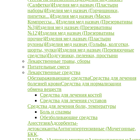
(Салфетки)
Изделия мед назнач (Пластыри
наборы)
Изделия мед назнач (Горчишники,
пипетки...)
Изделия мед назнач (Маски,
Компрессы...)
Изделия мед назнач (Презервативы
№3)
Изделия мед назнач (Презервативы
№12)
Изделия мед назнач (Презервативы
прочие)
Изделия мед назнач (Пластыри
рулоны)
Изделия мед назнач (Гольфы, колготки,
шорты, чулки)
Изделия мед назнач (Перевязочные
средства)
Подгузники, пеленки, простыни
Лекарственные травы, сборы
Питательные смеси
Лекарственные средства
Обеззараживающие средства
Средства для лечения
болезней крови
Средства для нормализации
обмена веществ
Средства для лечения костей
Средства для лечения суставов
Средства для лечения боли, температуры
Боль и спазмы
Обезболивающие средства
Анестезия
Адсорбенты-
детоксиканты
Антигипертензивные (Мочегонные,
БКК,
ИАПФ...)
Антигельминтные
Антигистаминные
Анти