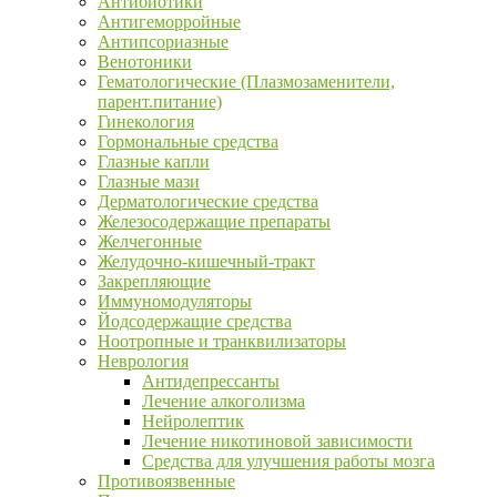
Антибиотики
Антигеморройные
Антипсориазные
Венотоники
Гематологические (Плазмозаменители,
парент.питание)
Гинекология
Гормональные средства
Глазные капли
Глазные мази
Дерматологические средства
Железосодержащие препараты
Желчегонные
Желудочно-кишечный-тракт
Закрепляющие
Иммуномодуляторы
Йодсодержащие средства
Ноотропные и транквилизаторы
Неврология
Антидепрессанты
Лечение алкоголизма
Нейролептик
Лечение никотиновой зависимости
Средства для улучшения работы мозга
Противоязвенные