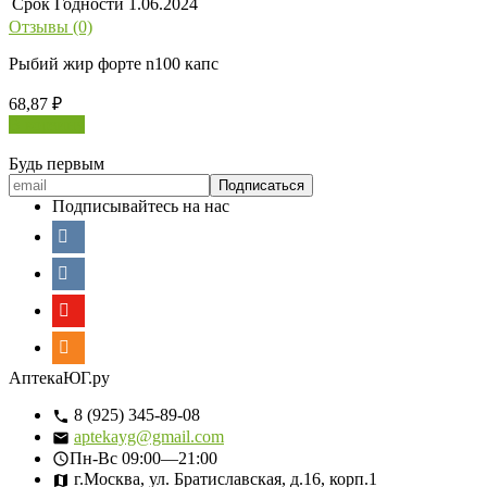
Срок Годности
1.06.2024
Отзывы (0)
Рыбий жир форте n100 капс
68,87
₽
В корзину
Будь первым
Подписывайтесь на нас
АптекаЮГ.ру
8 (925) 345-89-08
aptekayg@gmail.com
Пн-Вс
09:00—21:00
г.Москва, ул. Братиславская, д.16, корп.1