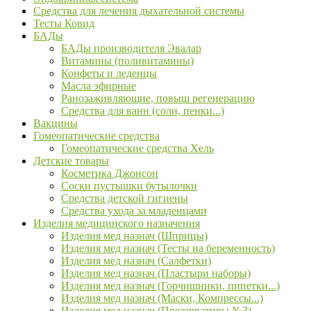
Средства для лечения дыхательной системы
Тесты Ковид
БАДы
БАДы производителя Эвалар
Витамины (поливитамины)
Конфеты и леденцы
Масла эфирные
Ранозаживляющие, повыш регенерацию
Средства для ванн (соли, пенки...)
Вакцины
Гомеопатические средства
Гомеопатические средства Хель
Детские товары
Косметика Джонсон
Соски пустышки бутылочки
Средства детской гигиены
Средства ухода за младенцами
Изделия медицинского назначения
Изделия мед назнач (Шприцы)
Изделия мед назнач (Тесты на беременность)
Изделия мед назнач (Салфетки)
Изделия мед назнач (Пластыри наборы)
Изделия мед назнач (Горчишники, пипетки...)
Изделия мед назнач (Маски, Компрессы...)
Изделия мед назнач (Презервативы №3)