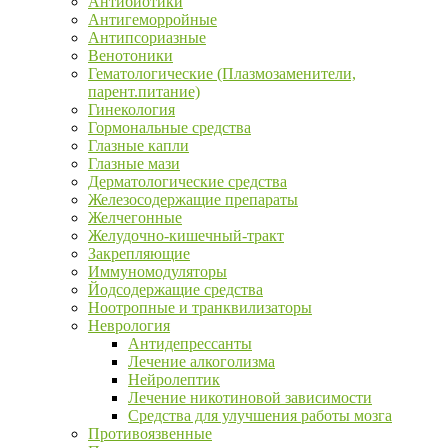
Антибиотики
Антигеморройные
Антипсориазные
Венотоники
Гематологические (Плазмозаменители,
парент.питание)
Гинекология
Гормональные средства
Глазные капли
Глазные мази
Дерматологические средства
Железосодержащие препараты
Желчегонные
Желудочно-кишечный-тракт
Закрепляющие
Иммуномодуляторы
Йодсодержащие средства
Ноотропные и транквилизаторы
Неврология
Антидепрессанты
Лечение алкоголизма
Нейролептик
Лечение никотиновой зависимости
Средства для улучшения работы мозга
Противоязвенные