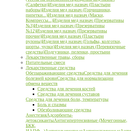
(Салфетки)
Изделия мед назнач (Пластыри
наборы)
Изделия мед назнач (Горчишники,
пипетки...)
Изделия мед назнач (Маски,
Компрессы...)
Изделия мед назнач (Презервативы
№3)
Изделия мед назнач (Презервативы
№12)
Изделия мед назнач (Презервативы
прочие)
Изделия мед назнач (Пластыри
рулоны)
Изделия мед назнач (Гольфы, колготки,
шорты, чулки)
Изделия мед назнач (Перевязочные
средства)
Подгузники, пеленки, простыни
Лекарственные травы, сборы
Питательные смеси
Лекарственные средства
Обеззараживающие средства
Средства для лечения
болезней крови
Средства для нормализации
обмена веществ
Средства для лечения костей
Средства для лечения суставов
Средства для лечения боли, температуры
Боль и спазмы
Обезболивающие средства
Анестезия
Адсорбенты-
детоксиканты
Антигипертензивные (Мочегонные,
БКК,
ИАПФ...)
Антигельминтные
Антигистаминные
Анти