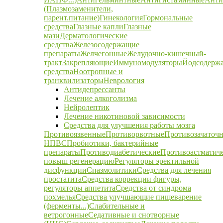
(Плазмозаменители,
парент.питание)
Гинекология
Гормональные
средства
Глазные капли
Глазные
мази
Дерматологические
средства
Железосодержащие
препараты
Желчегонные
Желудочно-кишечный-
тракт
Закрепляющие
Иммуномодуляторы
Йодсодерж
средства
Ноотропные и
транквилизаторы
Неврология
Антидепрессанты
Лечение алкоголизма
Нейролептик
Лечение никотиновой зависимости
Средства для улучшения работы мозга
Противоязвенные
Противорвотные
Противозачаточ
НПВС
Пробиотики, бактерийные
препараты
Противодиабетические
Противоастматич
повыш регенерацию
Регуляторы эректильной
дисфункции
Спазмолитики
Средства для лечения
простатита
Средства коррекции фигуры,
регуляторы аппетита
Средства от синдрома
похмелья
Средства улучшающие пищеварение
(ферменты...)
Слабительные и
ветрогонные
Седативные и снотворные