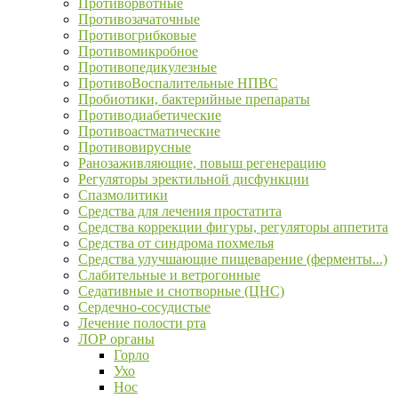
Противорвотные
Противозачаточные
Противогрибковые
Противомикробное
Противопедикулезные
ПротивоВоспалительные НПВС
Пробиотики, бактерийные препараты
Противодиабетические
Противоастматические
Противовирусные
Ранозаживляющие, повыш регенерацию
Регуляторы эректильной дисфункции
Спазмолитики
Средства для лечения простатита
Средства коррекции фигуры, регуляторы аппетита
Средства от синдрома похмелья
Средства улучшающие пищеварение (ферменты...)
Слабительные и ветрогонные
Седативные и снотворные (ЦНС)
Сердечно-сосудистые
Лечение полости рта
ЛОР органы
Горло
Ухо
Нос