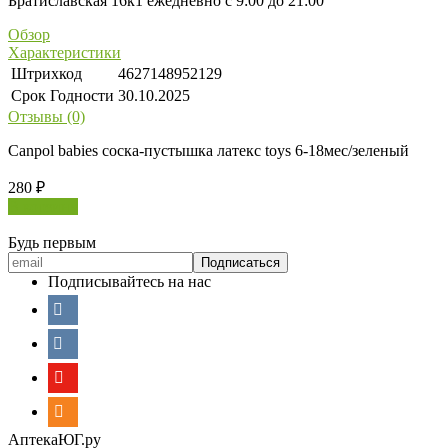
Братиславская 16к1 ежедневно с 9:00 до 21:00
Обзор
Характеристики
Штрихкод
4627148952129
Срок Годности
30.10.2025
Отзывы (0)
Canpol babies соска-пустышка латекс toys 6-18мес/зеленый
280
₽
В корзину
Будь первым
Подписывайтесь на нас
АптекаЮГ.ру