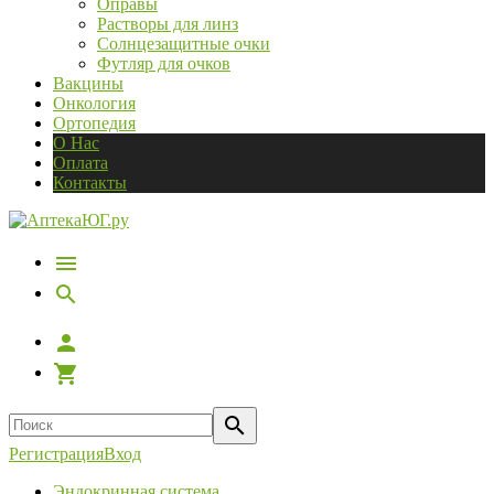
Оправы
Растворы для линз
Солнцезащитные очки
Футляр для очков
Вакцины
Онкология
Ортопедия
О Нас
Оплата
Контакты
Регистрация
Вход
Эндокринная система