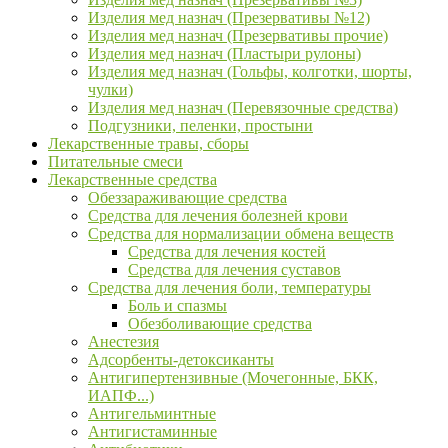
Изделия мед назнач (Презервативы №12)
Изделия мед назнач (Презервативы прочие)
Изделия мед назнач (Пластыри рулоны)
Изделия мед назнач (Гольфы, колготки, шорты,
чулки)
Изделия мед назнач (Перевязочные средства)
Подгузники, пеленки, простыни
Лекарственные травы, сборы
Питательные смеси
Лекарственные средства
Обеззараживающие средства
Средства для лечения болезней крови
Средства для нормализации обмена веществ
Средства для лечения костей
Средства для лечения суставов
Средства для лечения боли, температуры
Боль и спазмы
Обезболивающие средства
Анестезия
Адсорбенты-детоксиканты
Антигипертензивные (Мочегонные, БКК,
ИАПФ...)
Антигельминтные
Антигистаминные