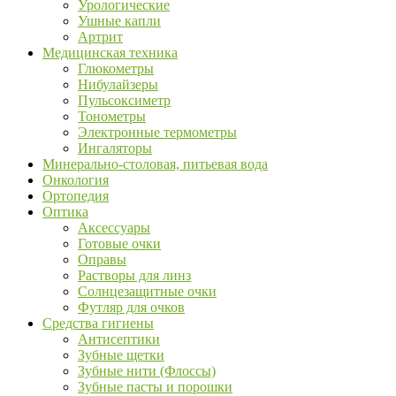
Урологические
Ушные капли
Артрит
Медицинская техника
Глюкометры
Нибулайзеры
Пульсоксиметр
Тонометры
Электронные термометры
Ингаляторы
Минерально-столовая, питьевая вода
Онкология
Ортопедия
Оптика
Аксессуары
Готовые очки
Оправы
Растворы для линз
Солнцезащитные очки
Футляр для очков
Средства гигиены
Антисептики
Зубные щетки
Зубные нити (Флоссы)
Зубные пасты и порошки