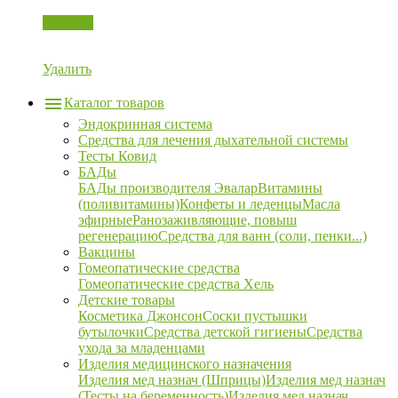
Корзина
Удалить
Каталог товаров
Эндокринная система
Средства для лечения дыхательной системы
Тесты Ковид
БАДы
БАДы производителя Эвалар
Витамины
(поливитамины)
Конфеты и леденцы
Масла
эфирные
Ранозаживляющие, повыш
регенерацию
Средства для ванн (соли, пенки...)
Вакцины
Гомеопатические средства
Гомеопатические средства Хель
Детские товары
Косметика Джонсон
Соски пустышки
бутылочки
Средства детской гигиены
Средства
ухода за младенцами
Изделия медицинского назначения
Изделия мед назнач (Шприцы)
Изделия мед назнач
(Тесты на беременность)
Изделия мед назнач