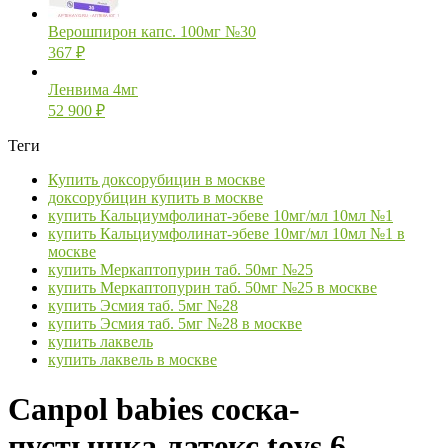
Верошпирон капс. 100мг №30
367
₽
Ленвима 4мг
52 900
₽
Теги
Купить доксорубицин в москве
доксорубицин купить в москве
купить Кальциумфолинат-эбеве 10мг/мл 10мл №1
купить Кальциумфолинат-эбеве 10мг/мл 10мл №1 в
москве
купить Меркаптопурин таб. 50мг №25
купить Меркаптопурин таб. 50мг №25 в москве
купить Эсмия таб. 5мг №28
купить Эсмия таб. 5мг №28 в москве
купить лаквель
купить лаквель в москве
Canpol babies соска-
пустышка латекс toys 6-