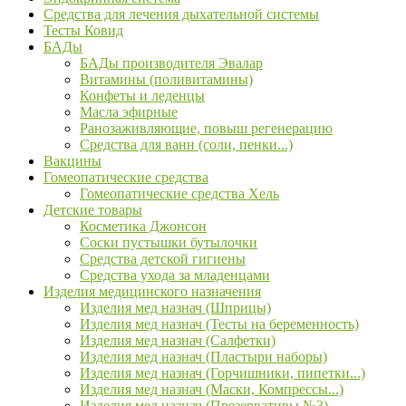
Средства для лечения дыхательной системы
Тесты Ковид
БАДы
БАДы производителя Эвалар
Витамины (поливитамины)
Конфеты и леденцы
Масла эфирные
Ранозаживляющие, повыш регенерацию
Средства для ванн (соли, пенки...)
Вакцины
Гомеопатические средства
Гомеопатические средства Хель
Детские товары
Косметика Джонсон
Соски пустышки бутылочки
Средства детской гигиены
Средства ухода за младенцами
Изделия медицинского назначения
Изделия мед назнач (Шприцы)
Изделия мед назнач (Тесты на беременность)
Изделия мед назнач (Салфетки)
Изделия мед назнач (Пластыри наборы)
Изделия мед назнач (Горчишники, пипетки...)
Изделия мед назнач (Маски, Компрессы...)
Изделия мед назнач (Презервативы №3)