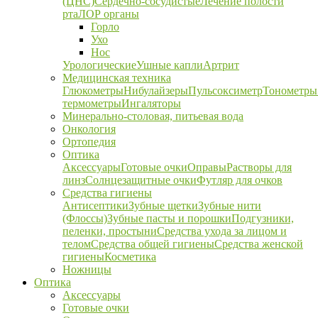
(ЦНС)
Сердечно-сосудистые
Лечение полости
рта
ЛОР органы
Горло
Ухо
Нос
Урологические
Ушные капли
Артрит
Медицинская техника
Глюкометры
Нибулайзеры
Пульсоксиметр
Тонометры
термометры
Ингаляторы
Минерально-столовая, питьевая вода
Онкология
Ортопедия
Оптика
Аксессуары
Готовые очки
Оправы
Растворы для
линз
Солнцезащитные очки
Футляр для очков
Средства гигиены
Антисептики
Зубные щетки
Зубные нити
(Флоссы)
Зубные пасты и порошки
Подгузники,
пеленки, простыни
Средства ухода за лицом и
телом
Средства общей гигиены
Средства женской
гигиены
Косметика
Ножницы
Оптика
Аксессуары
Готовые очки