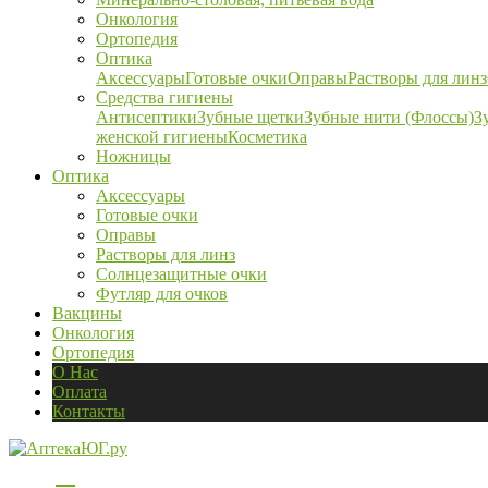
Онкология
Ортопедия
Оптика
Аксессуары
Готовые очки
Оправы
Растворы для линз
Средства гигиены
Антисептики
Зубные щетки
Зубные нити (Флоссы)
З
женской гигиены
Косметика
Ножницы
Оптика
Аксессуары
Готовые очки
Оправы
Растворы для линз
Солнцезащитные очки
Футляр для очков
Вакцины
Онкология
Ортопедия
О Нас
Оплата
Контакты