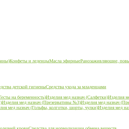
ины)
Конфеты и леденцы
Масла эфирные
Ранозаживляющие, пов
дства детской гигиены
Средства ухода за младенцами
Тесты на беременность)
Изделия мед назнач (Салфетки)
Изделия м
)
Изделия мед назнач (Презервативы №3)
Изделия мед назнач (Пр
лия мед назнач (Гольфы, колготки, шорты, чулки)
Изделия мед на
болезней крови
Средства для нормализации обмена веществ