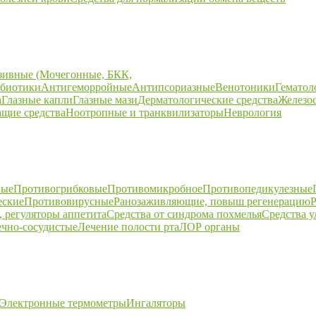
зивные (Мочегонные, БКК,
биотики
Антигеморройные
Антипсориазные
Венотоники
Гематол
а
Глазные капли
Глазные мази
Дерматологические средства
Железо
щие средства
Ноотропные и транквилизаторы
Неврология
ные
Противогрибковые
Противомикробное
Противопедикулезные
еские
Противовирусные
Ранозаживляющие, повыш регенерацию
Р
 регуляторы аппетита
Средства от синдрома похмелья
Средства 
ечно-сосудистые
Лечение полости рта
ЛОР органы
Электронные термометры
Ингаляторы