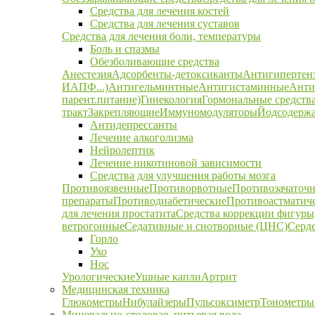
Средства для лечения костей
Средства для лечения суставов
Средства для лечения боли, температуры
Боль и спазмы
Обезболивающие средства
Анестезия
Адсорбенты-детоксиканты
Антигипертен
ИАПФ...)
Антигельминтные
Антигистаминные
Анти
парент.питание)
Гинекология
Гормональные средств
тракт
Закрепляющие
Иммуномодуляторы
Йодсодержа
Антидепрессанты
Лечение алкоголизма
Нейролептик
Лечение никотиновой зависимости
Средства для улучшения работы мозга
Противоязвенные
Противорвотные
Противозачаточ
препараты
Противодиабетические
Противоастматич
для лечения простатита
Средства коррекции фигуры,
ветрогонные
Седативные и снотворные (ЦНС)
Серд
Горло
Ухо
Нос
Урологические
Ушные капли
Артрит
Медицинская техника
Глюкометры
Нибулайзеры
Пульсоксиметр
Тонометры
Минерально-столовая, питьевая вода