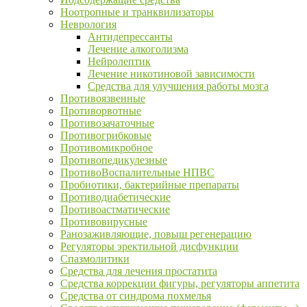
Ноотропные и транквилизаторы
Неврология
Антидепрессанты
Лечение алкоголизма
Нейролептик
Лечение никотиновой зависимости
Средства для улучшения работы мозга
Противоязвенные
Противорвотные
Противозачаточные
Противогрибковые
Противомикробное
Противопедикулезные
ПротивоВоспалительные НПВС
Пробиотики, бактерийные препараты
Противодиабетические
Противоастматические
Противовирусные
Ранозаживляющие, повыш регенерацию
Регуляторы эректильной дисфункции
Спазмолитики
Средства для лечения простатита
Средства коррекции фигуры, регуляторы аппетита
Средства от синдрома похмелья