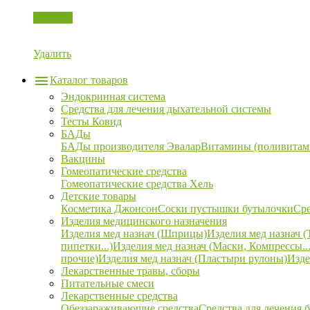
Корзина
Удалить
Каталог товаров
Эндокринная система
Средства для лечения дыхательной системы
Тесты Ковид
БАДы
БАДы производителя Эвалар
Витамины (поливитам
Вакцины
Гомеопатические средства
Гомеопатические средства Хель
Детские товары
Косметика Джонсон
Соски пустышки бутылочки
Сре
Изделия медицинского назначения
Изделия мед назнач (Шприцы)
Изделия мед назнач (
пипетки...)
Изделия мед назнач (Маски, Компрессы...
прочие)
Изделия мед назнач (Пластыри рулоны)
Изде
Лекарственные травы, сборы
Питательные смеси
Лекарственные средства
Обеззараживающие средства
Средства для лечения 