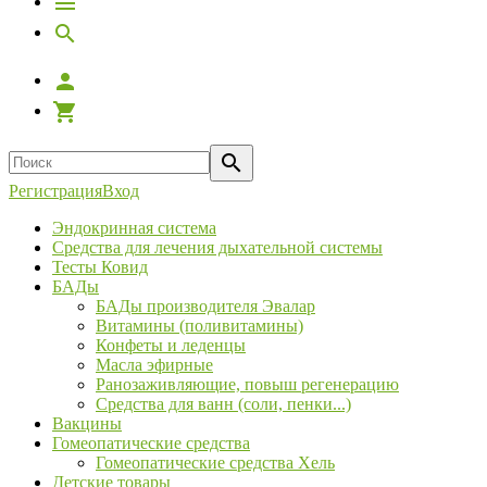
Регистрация
Вход
Эндокринная система
Средства для лечения дыхательной системы
Тесты Ковид
БАДы
БАДы производителя Эвалар
Витамины (поливитамины)
Конфеты и леденцы
Масла эфирные
Ранозаживляющие, повыш регенерацию
Средства для ванн (соли, пенки...)
Вакцины
Гомеопатические средства
Гомеопатические средства Хель
Детские товары