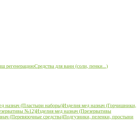
ыш регенерацию
Средства для ванн (соли, пенки...)
ед назнач (Пластыри наборы)
Изделия мед назнач (Горчишники,
езервативы №12)
Изделия мед назнач (Презервативы
знач (Перевязочные средства)
Подгузники, пеленки, простыни