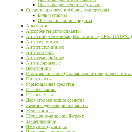
Средства для лечения суставов
Средства для лечения боли, температуры
Боль и спазмы
Обезболивающие средства
Анестезия
Адсорбенты-детоксиканты
Антигипертензивные (Мочегонные, БКК, ИАПФ...)
Антигельминтные
Антигистаминные
Антибиотики
Антигеморройные
Антипсориазные
Венотоники
Гематологические (Плазмозаменители, парент.пита
Гинекология
Гормональные средства
Глазные капли
Глазные мази
Дерматологические средства
Железосодержащие препараты
Желчегонные
Желудочно-кишечный-тракт
Закрепляющие
Иммуномодуляторы
Йодсодержащие средства