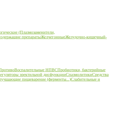
огические (Плазмозаменители,
содержащие препараты
Желчегонные
Желудочно-кишечный-
ПротивоВоспалительные НПВС
Пробиотики, бактерийные
егуляторы эректильной дисфункции
Спазмолитики
Средства
улучшающие пищеварение (ферменты...)
Слабительные и