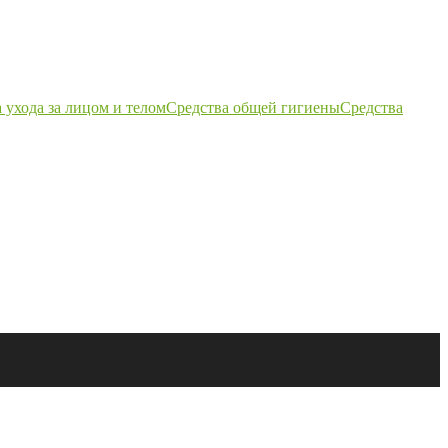
 ухода за лицом и телом
Средства общей гигиены
Средства