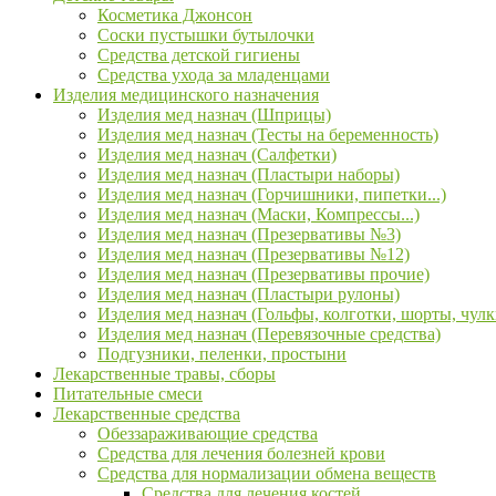
Косметика Джонсон
Соски пустышки бутылочки
Средства детской гигиены
Средства ухода за младенцами
Изделия медицинского назначения
Изделия мед назнач (Шприцы)
Изделия мед назнач (Тесты на беременность)
Изделия мед назнач (Салфетки)
Изделия мед назнач (Пластыри наборы)
Изделия мед назнач (Горчишники, пипетки...)
Изделия мед назнач (Маски, Компрессы...)
Изделия мед назнач (Презервативы №3)
Изделия мед назнач (Презервативы №12)
Изделия мед назнач (Презервативы прочие)
Изделия мед назнач (Пластыри рулоны)
Изделия мед назнач (Гольфы, колготки, шорты, чулк
Изделия мед назнач (Перевязочные средства)
Подгузники, пеленки, простыни
Лекарственные травы, сборы
Питательные смеси
Лекарственные средства
Обеззараживающие средства
Средства для лечения болезней крови
Средства для нормализации обмена веществ
Средства для лечения костей