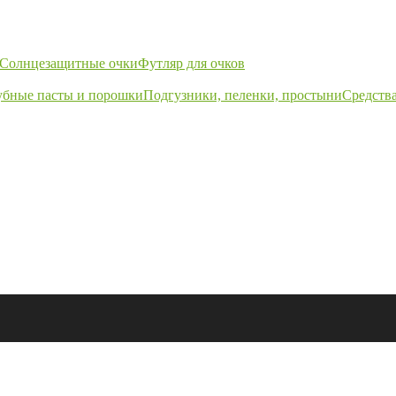
Солнцезащитные очки
Футляр для очков
убные пасты и порошки
Подгузники, пеленки, простыни
Средства