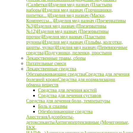
(Салфетки)
Изделия мед назнач (Пластыри
наборы)
Изделия мед назнач (Горчишники,
пипетки...)
Изделия мед назнач (Маски,
Компрессы...)
Изделия мед назнач (Презервативы
№3)
Изделия мед назнач (Презервативы
№12)
Изделия мед назнач (Презервативы
прочие)
Изделия мед назнач (Пластыри
рулоны)
Изделия мед назнач (Гольфы, колготки,
шорты, чулки)
Изделия мед назнач (Перевязочные
средства)
Подгузники, пеленки, простыни
Лекарственные травы, сборы
Питательные смеси
Лекарственные средства
Обеззараживающие средства
Средства для лечения
болезней крови
Средства для нормализации
обмена веществ
Средства для лечения костей
Средства для лечения суставов
Средства для лечения боли, температуры
Боль и спазмы
Обезболивающие средства
Анестезия
Адсорбенты-
детоксиканты
Антигипертензивные (Мочегонные,
БКК,
ИАПФ...)
Антигельминтные
Антигистаминные
Анти