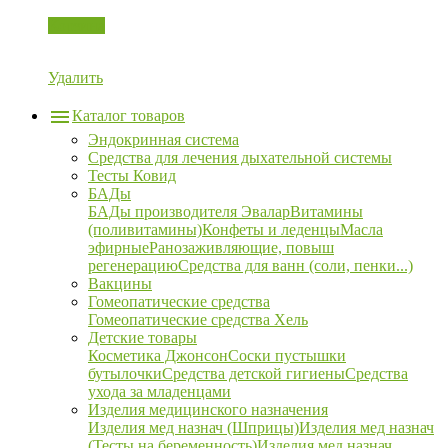
Корзина
Удалить
Каталог товаров
Эндокринная система
Средства для лечения дыхательной системы
Тесты Ковид
БАДы
БАДы производителя Эвалар
Витамины
(поливитамины)
Конфеты и леденцы
Масла
эфирные
Ранозаживляющие, повыш
регенерацию
Средства для ванн (соли, пенки...)
Вакцины
Гомеопатические средства
Гомеопатические средства Хель
Детские товары
Косметика Джонсон
Соски пустышки
бутылочки
Средства детской гигиены
Средства
ухода за младенцами
Изделия медицинского назначения
Изделия мед назнач (Шприцы)
Изделия мед назнач
(Тесты на беременность)
Изделия мед назнач