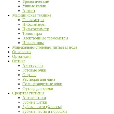
Урологические
Ушные капли
Артрит
Медицинская техника
Глюкометры
Нибулайзеры
Пульсоксиметр
Тонометры
Электронные термометры
Ингаляторы
Минерально-столовая, питьевая вода
Онкология
Ортопедия
Оптика
Аксессуары
Готовые очки
Оправы
Растворы для линз
Солнцезащитные очки
Футляр для очков
Средства гигиены
Антисептики
Зубные щетки
Зубные нити (Флоссы)
Зубные пасты и порошки