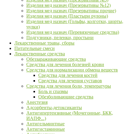
Изделия мед назнач (Презервативы №12)
Изделия мед назнач (Презервативы прочие)
Изделия мед назнач (Пластыри рулоны)
Изделия мед назнач (Гольфы, колготки, шорты,
чулки)
Изделия мед назнач (Перевязочные средства)
Подгузники, пеленки, простыни
Лекарственные травы, сборы
Питательные смеси
Лекарственные средства
Обеззараживающие средства
Средства для лечения болезней крови
Средства для нормализации обмена веществ
Средства для лечения костей
Средства для лечения суставов
Средства для лечения боли, температуры
Боль и спазмы
Обезболивающие средства
Анестезия
Адсорбенты-детоксиканты
Антигипертензивные (Мочегонные, БКК,
ИАПФ...)
Антигельминтные
Антигистаминные