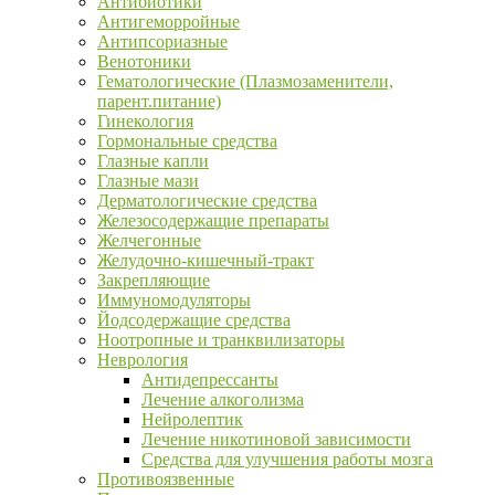
Антибиотики
Антигеморройные
Антипсориазные
Венотоники
Гематологические (Плазмозаменители,
парент.питание)
Гинекология
Гормональные средства
Глазные капли
Глазные мази
Дерматологические средства
Железосодержащие препараты
Желчегонные
Желудочно-кишечный-тракт
Закрепляющие
Иммуномодуляторы
Йодсодержащие средства
Ноотропные и транквилизаторы
Неврология
Антидепрессанты
Лечение алкоголизма
Нейролептик
Лечение никотиновой зависимости
Средства для улучшения работы мозга
Противоязвенные