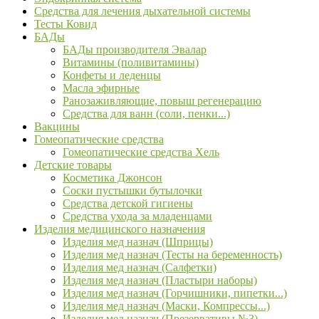
Средства для лечения дыхательной системы
Тесты Ковид
БАДы
БАДы производителя Эвалар
Витамины (поливитамины)
Конфеты и леденцы
Масла эфирные
Ранозаживляющие, повыш регенерацию
Средства для ванн (соли, пенки...)
Вакцины
Гомеопатические средства
Гомеопатические средства Хель
Детские товары
Косметика Джонсон
Соски пустышки бутылочки
Средства детской гигиены
Средства ухода за младенцами
Изделия медицинского назначения
Изделия мед назнач (Шприцы)
Изделия мед назнач (Тесты на беременность)
Изделия мед назнач (Салфетки)
Изделия мед назнач (Пластыри наборы)
Изделия мед назнач (Горчишники, пипетки...)
Изделия мед назнач (Маски, Компрессы...)
Изделия мед назнач (Презервативы №3)