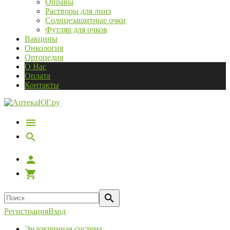
Оправы
Растворы для линз
Солнцезащитные очки
Футляр для очков
Вакцины
Онкология
Ортопедия
О Нас
Оплата
Контакты
Регистрация
Вход
Эндокринная система