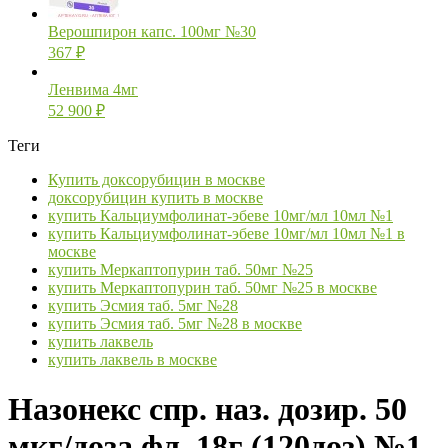
Верошпирон капс. 100мг №30
367
₽
Ленвима 4мг
52 900
₽
Теги
Купить доксорубицин в москве
доксорубицин купить в москве
купить Кальциумфолинат-эбеве 10мг/мл 10мл №1
купить Кальциумфолинат-эбеве 10мг/мл 10мл №1 в
москве
купить Меркаптопурин таб. 50мг №25
купить Меркаптопурин таб. 50мг №25 в москве
купить Эсмия таб. 5мг №28
купить Эсмия таб. 5мг №28 в москве
купить лаквель
купить лаквель в москве
Назонекс спр. наз. дозир. 50
мкг/доза фл. 18г (120доз) №1