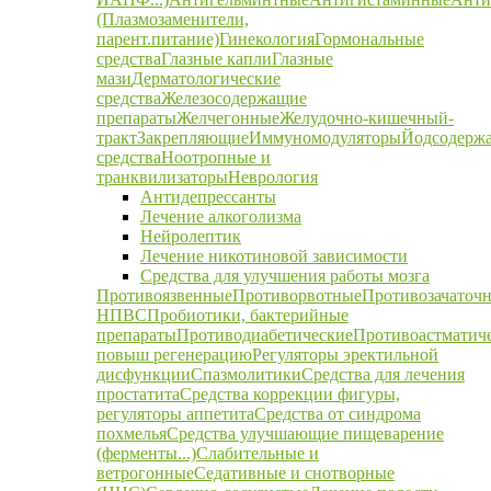
(Плазмозаменители,
парент.питание)
Гинекология
Гормональные
средства
Глазные капли
Глазные
мази
Дерматологические
средства
Железосодержащие
препараты
Желчегонные
Желудочно-кишечный-
тракт
Закрепляющие
Иммуномодуляторы
Йодсодерж
средства
Ноотропные и
транквилизаторы
Неврология
Антидепрессанты
Лечение алкоголизма
Нейролептик
Лечение никотиновой зависимости
Средства для улучшения работы мозга
Противоязвенные
Противорвотные
Противозачаточ
НПВС
Пробиотики, бактерийные
препараты
Противодиабетические
Противоастматич
повыш регенерацию
Регуляторы эректильной
дисфункции
Спазмолитики
Средства для лечения
простатита
Средства коррекции фигуры,
регуляторы аппетита
Средства от синдрома
похмелья
Средства улучшающие пищеварение
(ферменты...)
Слабительные и
ветрогонные
Седативные и снотворные