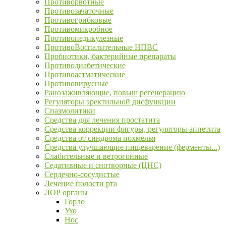
Противорвотные
Противозачаточные
Противогрибковые
Противомикробное
Противопедикулезные
ПротивоВоспалительные НПВС
Пробиотики, бактерийные препараты
Противодиабетические
Противоастматические
Противовирусные
Ранозаживляющие, повыш регенерацию
Регуляторы эректильной дисфункции
Спазмолитики
Средства для лечения простатита
Средства коррекции фигуры, регуляторы аппетита
Средства от синдрома похмелья
Средства улучшающие пищеварение (ферменты...)
Слабительные и ветрогонные
Седативные и снотворные (ЦНС)
Сердечно-сосудистые
Лечение полости рта
ЛОР органы
Горло
Ухо
Нос