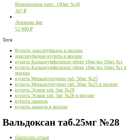
Верошпирон капс. 100мг №30
367
₽
Ленвима 4мг
52 900
₽
Теги
Купить доксорубицин в москве
доксорубицин купить в москве
купить Кальциумфолинат-эбеве 10мг/мл 10мл №1
купить Кальциумфолинат-эбеве 10мг/мл 10мл №1 в
москве
купить Меркаптопурин таб. 50мг №25
купить Меркаптопурин таб. 50мг №25 в москве
купить Эсмия таб. 5мг №28
купить Эсмия таб. 5мг №28 в москве
купить лаквель
купить лаквель в москве
Вальдоксан таб.25мг №28
Написать отзыв