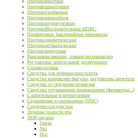
Противорвотные
Противозачаточные
Противогрибковые
Противомикробное
Противопедикулезные
ПротивоВоспалительные НПВС
Пробиотики, бактерийные препараты
Противодиабетические
Противоастматические
Противовирусные
Ранозаживляющие, повыш регенерацию
Регуляторы эректильной дисфункции
Спазмолитики
Средства для лечения простатита
Средства коррекции фигуры, регуляторы аппетита
Средства от синдрома похмелья
Средства улучшающие пищеварение (ферменты...)
Слабительные и ветрогонные
Седативные и снотворные (ЦНС)
Сердечно-сосудистые
Лечение полости рта
ЛОР органы
Горло
Ухо
Нос