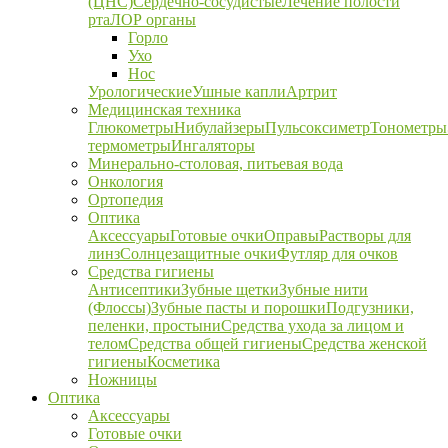
(ЦНС)
Сердечно-сосудистые
Лечение полости
рта
ЛОР органы
Горло
Ухо
Нос
Урологические
Ушные капли
Артрит
Медицинская техника
Глюкометры
Нибулайзеры
Пульсоксиметр
Тонометры
термометры
Ингаляторы
Минерально-столовая, питьевая вода
Онкология
Ортопедия
Оптика
Аксессуары
Готовые очки
Оправы
Растворы для
линз
Солнцезащитные очки
Футляр для очков
Средства гигиены
Антисептики
Зубные щетки
Зубные нити
(Флоссы)
Зубные пасты и порошки
Подгузники,
пеленки, простыни
Средства ухода за лицом и
телом
Средства общей гигиены
Средства женской
гигиены
Косметика
Ножницы
Оптика
Аксессуары
Готовые очки