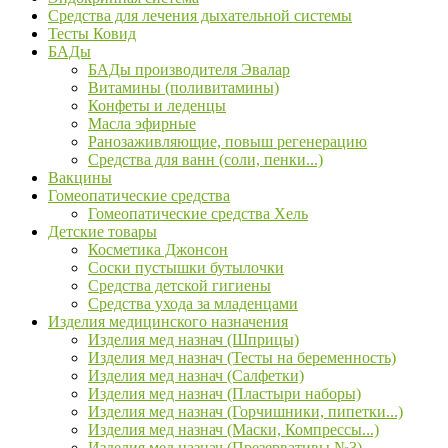
Средства для лечения дыхательной системы
Тесты Ковид
БАДы
БАДы производителя Эвалар
Витамины (поливитамины)
Конфеты и леденцы
Масла эфирные
Ранозаживляющие, повыш регенерацию
Средства для ванн (соли, пенки...)
Вакцины
Гомеопатические средства
Гомеопатические средства Хель
Детские товары
Косметика Джонсон
Соски пустышки бутылочки
Средства детской гигиены
Средства ухода за младенцами
Изделия медицинского назначения
Изделия мед назнач (Шприцы)
Изделия мед назнач (Тесты на беременность)
Изделия мед назнач (Салфетки)
Изделия мед назнач (Пластыри наборы)
Изделия мед назнач (Горчишники, пипетки...)
Изделия мед назнач (Маски, Компрессы...)
Изделия мед назнач (Презервативы №3)