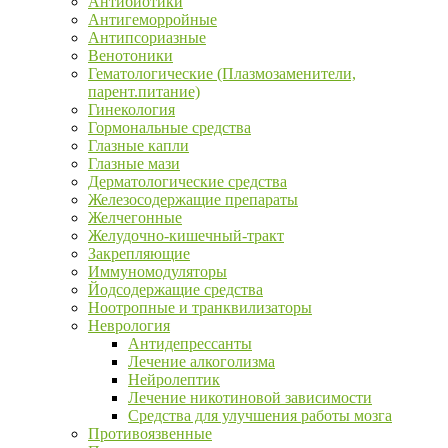
Антибиотики
Антигеморройные
Антипсориазные
Венотоники
Гематологические (Плазмозаменители,
парент.питание)
Гинекология
Гормональные средства
Глазные капли
Глазные мази
Дерматологические средства
Железосодержащие препараты
Желчегонные
Желудочно-кишечный-тракт
Закрепляющие
Иммуномодуляторы
Йодсодержащие средства
Ноотропные и транквилизаторы
Неврология
Антидепрессанты
Лечение алкоголизма
Нейролептик
Лечение никотиновой зависимости
Средства для улучшения работы мозга
Противоязвенные