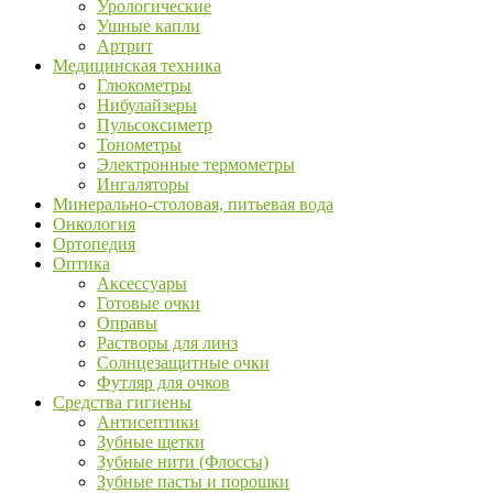
Урологические
Ушные капли
Артрит
Медицинская техника
Глюкометры
Нибулайзеры
Пульсоксиметр
Тонометры
Электронные термометры
Ингаляторы
Минерально-столовая, питьевая вода
Онкология
Ортопедия
Оптика
Аксессуары
Готовые очки
Оправы
Растворы для линз
Солнцезащитные очки
Футляр для очков
Средства гигиены
Антисептики
Зубные щетки
Зубные нити (Флоссы)
Зубные пасты и порошки