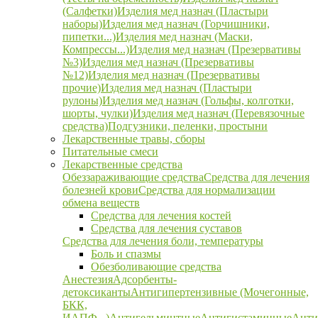
(Салфетки)
Изделия мед назнач (Пластыри
наборы)
Изделия мед назнач (Горчишники,
пипетки...)
Изделия мед назнач (Маски,
Компрессы...)
Изделия мед назнач (Презервативы
№3)
Изделия мед назнач (Презервативы
№12)
Изделия мед назнач (Презервативы
прочие)
Изделия мед назнач (Пластыри
рулоны)
Изделия мед назнач (Гольфы, колготки,
шорты, чулки)
Изделия мед назнач (Перевязочные
средства)
Подгузники, пеленки, простыни
Лекарственные травы, сборы
Питательные смеси
Лекарственные средства
Обеззараживающие средства
Средства для лечения
болезней крови
Средства для нормализации
обмена веществ
Средства для лечения костей
Средства для лечения суставов
Средства для лечения боли, температуры
Боль и спазмы
Обезболивающие средства
Анестезия
Адсорбенты-
детоксиканты
Антигипертензивные (Мочегонные,
БКК,
ИАПФ...)
Антигельминтные
Антигистаминные
Анти