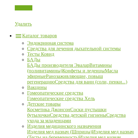
Корзина
Удалить
Каталог товаров
Эндокринная система
Средства для лечения дыхательной системы
Тесты Ковид
БАДы
БАДы производителя Эвалар
Витамины
(поливитамины)
Конфеты и леденцы
Масла
эфирные
Ранозаживляющие, повыш
регенерацию
Средства для ванн (соли, пенки...)
Вакцины
Гомеопатические средства
Гомеопатические средства Хель
Детские товары
Косметика Джонсон
Соски пустышки
бутылочки
Средства детской гигиены
Средства
ухода за младенцами
Изделия медицинского назначения
Изделия мед назнач (Шприцы)
Изделия мед назнач
(Тесты на беременность)
Изделия мед назнач