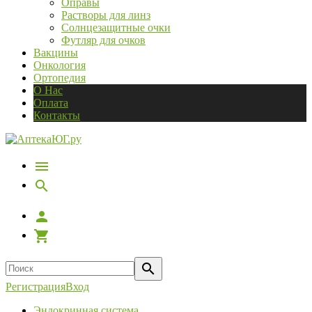
Оправы
Растворы для линз
Солнцезащитные очки
Футляр для очков
Вакцины
Онкология
Ортопедия
О Нас
Оплата
Контакты
Регистрация
Вход
Эндокринная система