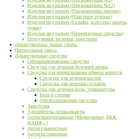
Изделия мед назнач (Презервативы №12)
Изделия мед назнач (Презервативы прочие)
Изделия мед назнач (Пластыри рулоны)
Изделия мед назнач (Гольфы, колготки, шорты,
чулки)
Изделия мед назнач (Перевязочные средства)
Подгузники, пеленки, простыни
Лекарственные травы, сборы
Питательные смеси
Лекарственные средства
Обеззараживающие средства
Средства для лечения болезней крови
Средства для нормализации обмена веществ
Средства для лечения костей
Средства для лечения суставов
Средства для лечения боли, температуры
Боль и спазмы
Обезболивающие средства
Анестезия
Адсорбенты-детоксиканты
Антигипертензивные (Мочегонные, БКК,
ИАПФ...)
Антигельминтные
Антигистаминные