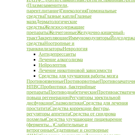
(Плазмозаменители,
парент.питание)
Гинекология
Гормональные
средства
Глазные капли
Глазные
мази
Дерматологические
средства
Железосодержащие
препараты
Желчегонные
Желудочно-кишечный-
тракт
Закрепляющие
Иммуномодуляторы
Йодсодерж
средства
Ноотропные и
транквилизаторы
Неврология
Антидепрессанты
Лечение алкоголизма
Нейролептик
Лечение никотиновой зависимости
Средства для улучшения работы мозга
Противоязвенные
Противорвотные
Противозачаточ
НПВС
Пробиотики, бактерийные
препараты
Противодиабетические
Противоастматич
повыш регенерацию
Регуляторы эректильной
дисфункции
Спазмолитики
Средства для лечения
простатита
Средства коррекции фигуры,
регуляторы аппетита
Средства от синдрома
похмелья
Средства улучшающие пищеварение
(ферменты...)
Слабительные и
ветрогонные
Седативные и снотворные