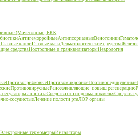
зивные (Мочегонные, БКК,
биотики
Антигеморройные
Антипсориазные
Венотоники
Гематол
а
Глазные капли
Глазные мази
Дерматологические средства
Железо
щие средства
Ноотропные и транквилизаторы
Неврология
ные
Противогрибковые
Противомикробное
Противопедикулезные
еские
Противовирусные
Ранозаживляющие, повыш регенерацию
Р
 регуляторы аппетита
Средства от синдрома похмелья
Средства 
ечно-сосудистые
Лечение полости рта
ЛОР органы
Электронные термометры
Ингаляторы