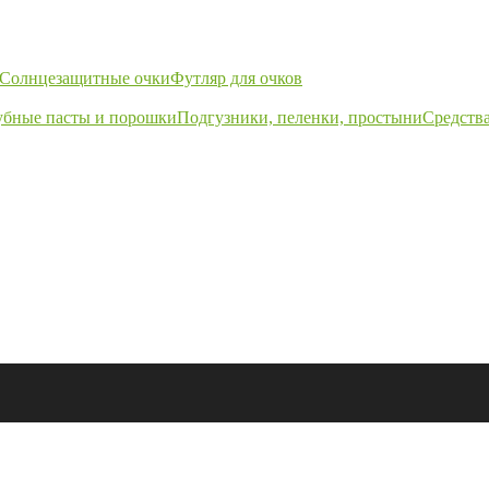
Солнцезащитные очки
Футляр для очков
убные пасты и порошки
Подгузники, пеленки, простыни
Средства