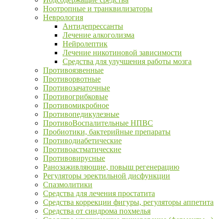
Ноотропные и транквилизаторы
Неврология
Антидепрессанты
Лечение алкоголизма
Нейролептик
Лечение никотиновой зависимости
Средства для улучшения работы мозга
Противоязвенные
Противорвотные
Противозачаточные
Противогрибковые
Противомикробное
Противопедикулезные
ПротивоВоспалительные НПВС
Пробиотики, бактерийные препараты
Противодиабетические
Противоастматические
Противовирусные
Ранозаживляющие, повыш регенерацию
Регуляторы эректильной дисфункции
Спазмолитики
Средства для лечения простатита
Средства коррекции фигуры, регуляторы аппетита
Средства от синдрома похмелья