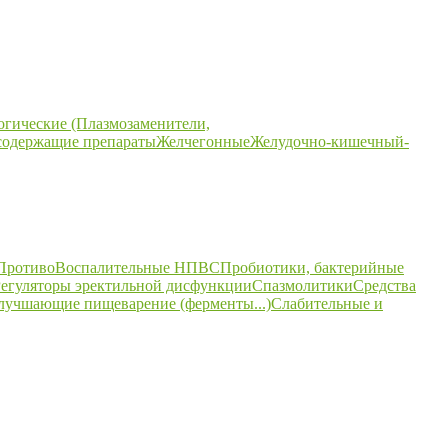
огические (Плазмозаменители,
содержащие препараты
Желчегонные
Желудочно-кишечный-
ПротивоВоспалительные НПВС
Пробиотики, бактерийные
егуляторы эректильной дисфункции
Спазмолитики
Средства
улучшающие пищеварение (ферменты...)
Слабительные и