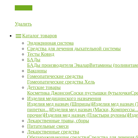
Корзина
Удалить
Каталог товаров
Эндокринная система
Средства для лечения дыхательной системы
Тесты Ковид
БАДы
БАДы производителя Эвалар
Витамины (поливитам
Вакцины
Гомеопатические средства
Гомеопатические средства Хель
Детские товары
Косметика Джонсон
Соски пустышки бутылочки
Сре
Изделия медицинского назначения
Изделия мед назнач (Шприцы)
Изделия мед назнач (
пипетки...)
Изделия мед назнач (Маски, Компрессы...
прочие)
Изделия мед назнач (Пластыри рулоны)
Изде
Лекарственные травы, сборы
Питательные смеси
Лекарственные средства
Обеззараживающие средства
Средства для лечения 