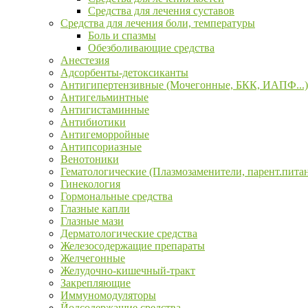
Средства для лечения суставов
Средства для лечения боли, температуры
Боль и спазмы
Обезболивающие средства
Анестезия
Адсорбенты-детоксиканты
Антигипертензивные (Мочегонные, БКК, ИАПФ...)
Антигельминтные
Антигистаминные
Антибиотики
Антигеморройные
Антипсориазные
Венотоники
Гематологические (Плазмозаменители, парент.пита
Гинекология
Гормональные средства
Глазные капли
Глазные мази
Дерматологические средства
Железосодержащие препараты
Желчегонные
Желудочно-кишечный-тракт
Закрепляющие
Иммуномодуляторы
Йодсодержащие средства