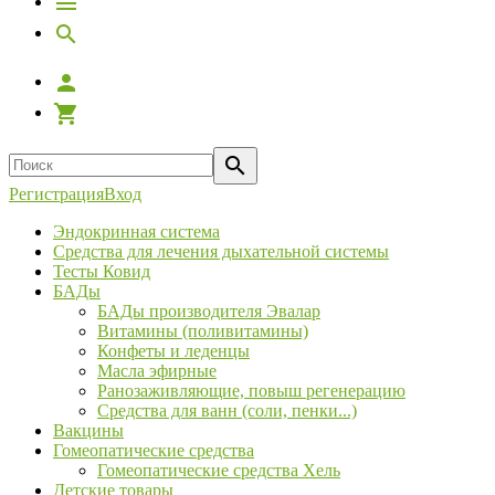
Регистрация
Вход
Эндокринная система
Средства для лечения дыхательной системы
Тесты Ковид
БАДы
БАДы производителя Эвалар
Витамины (поливитамины)
Конфеты и леденцы
Масла эфирные
Ранозаживляющие, повыш регенерацию
Средства для ванн (соли, пенки...)
Вакцины
Гомеопатические средства
Гомеопатические средства Хель
Детские товары