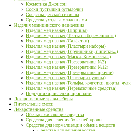
Косметика Джонсон
Соски пустышки бутылочки
Средства детской гигиены
Средства ухода за младенцами
Изделия медицинского назначения
Изделия мед назнач (Шприцы)
Изделия мед назнач (Тесты на беременность)
Изделия мед назнач (Салфетки)
Изделия мед назнач (Пластыри наборы)
Изделия мед назнач (Горчишники, пипетки...)
Изделия мед назнач (Маски, Компрессы...)
Изделия мед назнач (Презервативы №3)
Изделия мед назнач (Презервативы №12)
Изделия мед назнач (Презервативы прочие)
Изделия мед назнач (Пластыри рулоны)
Изделия мед назнач (Гольфы, колготки, шорты, чулк
Изделия мед назнач (Перевязочные средства)
Подгузники, пеленки, простыни
Лекарственные травы, сборы
Питательные смеси
Лекарственные средства
Обеззараживающие средства
Средства для лечения болезней крови
Средства для нормализации обмена веществ
Средства для лечения костей