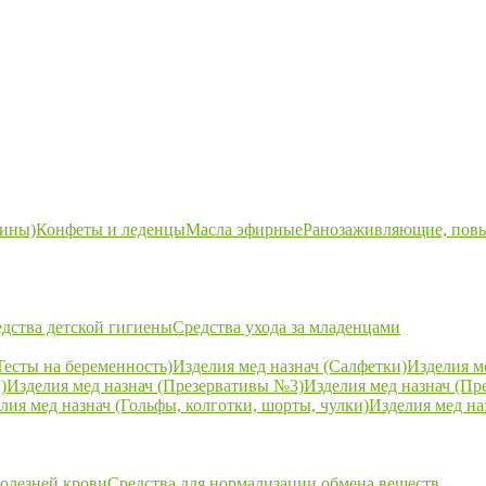
ины)
Конфеты и леденцы
Масла эфирные
Ранозаживляющие, пов
дства детской гигиены
Средства ухода за младенцами
Тесты на беременность)
Изделия мед назнач (Салфетки)
Изделия м
)
Изделия мед назнач (Презервативы №3)
Изделия мед назнач (Пр
лия мед назнач (Гольфы, колготки, шорты, чулки)
Изделия мед на
болезней крови
Средства для нормализации обмена веществ