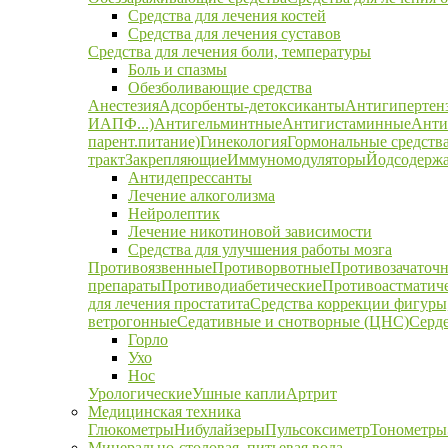
Средства для лечения костей
Средства для лечения суставов
Средства для лечения боли, температуры
Боль и спазмы
Обезболивающие средства
Анестезия
Адсорбенты-детоксиканты
Антигипертен
ИАПФ...)
Антигельминтные
Антигистаминные
Анти
парент.питание)
Гинекология
Гормональные средств
тракт
Закрепляющие
Иммуномодуляторы
Йодсодержа
Антидепрессанты
Лечение алкоголизма
Нейролептик
Лечение никотиновой зависимости
Средства для улучшения работы мозга
Противоязвенные
Противорвотные
Противозачаточ
препараты
Противодиабетические
Противоастматич
для лечения простатита
Средства коррекции фигуры,
ветрогонные
Седативные и снотворные (ЦНС)
Серд
Горло
Ухо
Нос
Урологические
Ушные капли
Артрит
Медицинская техника
Глюкометры
Нибулайзеры
Пульсоксиметр
Тонометры
Минерально-столовая, питьевая вода