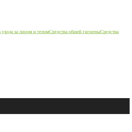
 ухода за лицом и телом
Средства общей гигиены
Средства