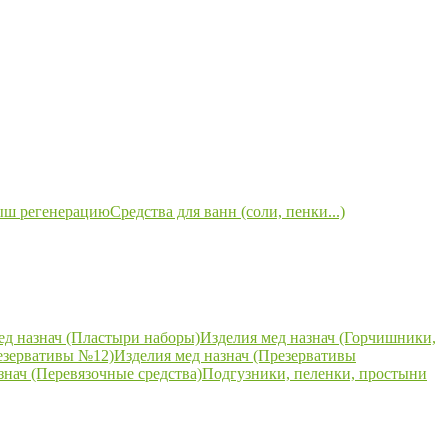
ыш регенерацию
Средства для ванн (соли, пенки...)
ед назнач (Пластыри наборы)
Изделия мед назнач (Горчишники,
езервативы №12)
Изделия мед назнач (Презервативы
знач (Перевязочные средства)
Подгузники, пеленки, простыни