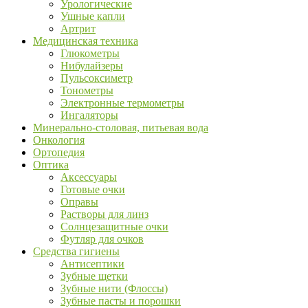
Урологические
Ушные капли
Артрит
Медицинская техника
Глюкометры
Нибулайзеры
Пульсоксиметр
Тонометры
Электронные термометры
Ингаляторы
Минерально-столовая, питьевая вода
Онкология
Ортопедия
Оптика
Аксессуары
Готовые очки
Оправы
Растворы для линз
Солнцезащитные очки
Футляр для очков
Средства гигиены
Антисептики
Зубные щетки
Зубные нити (Флоссы)
Зубные пасты и порошки