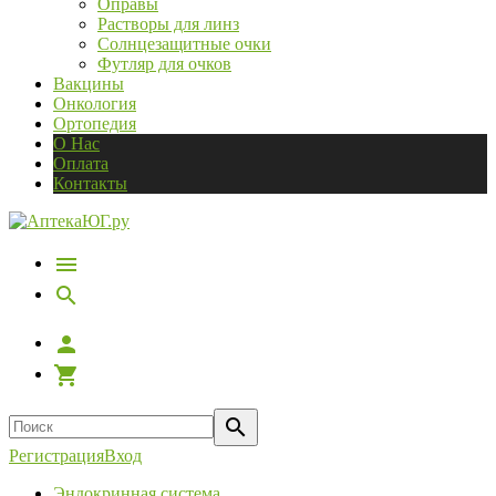
Оправы
Растворы для линз
Солнцезащитные очки
Футляр для очков
Вакцины
Онкология
Ортопедия
О Нас
Оплата
Контакты
Регистрация
Вход
Эндокринная система