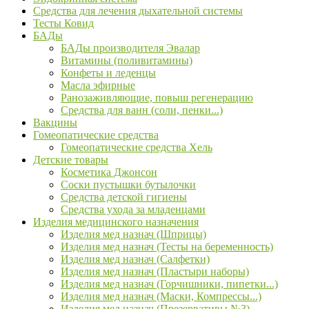
Средства для лечения дыхательной системы
Тесты Ковид
БАДы
БАДы производителя Эвалар
Витамины (поливитамины)
Конфеты и леденцы
Масла эфирные
Ранозаживляющие, повыш регенерацию
Средства для ванн (соли, пенки...)
Вакцины
Гомеопатические средства
Гомеопатические средства Хель
Детские товары
Косметика Джонсон
Соски пустышки бутылочки
Средства детской гигиены
Средства ухода за младенцами
Изделия медицинского назначения
Изделия мед назнач (Шприцы)
Изделия мед назнач (Тесты на беременность)
Изделия мед назнач (Салфетки)
Изделия мед назнач (Пластыри наборы)
Изделия мед назнач (Горчишники, пипетки...)
Изделия мед назнач (Маски, Компрессы...)
Изделия мед назнач (Презервативы №3)