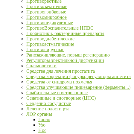
Противорвотные
Противозачаточные
Противогрибковые
Противомикробное
Противопедикулезные
ПротивоВоспалительные НПВС
Пробиотики, бактерийные препараты
Противодиабетические
Противоастматические
Противовирусные
Ранозаживляющие, повыш регенерацию
Регуляторы эректильной дисфункции
Спазмолитики
Средства для лечения простатита
Средства коррекции фигуры, регуляторы аппетита
Средства от синдрома похмелья
Средства улучшающие пищеварение (ферменты...)
Слабительные и ветрогонные
Седативные и снотворные (ЦНС)
Сердечно-сосудистые
Лечение полости рта
ЛОР органы
Горло
Ухо
Нос