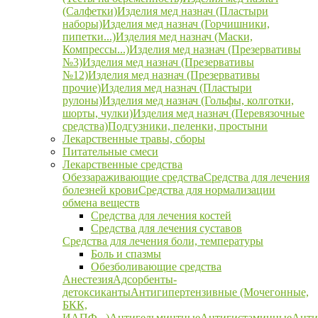
(Салфетки)
Изделия мед назнач (Пластыри
наборы)
Изделия мед назнач (Горчишники,
пипетки...)
Изделия мед назнач (Маски,
Компрессы...)
Изделия мед назнач (Презервативы
№3)
Изделия мед назнач (Презервативы
№12)
Изделия мед назнач (Презервативы
прочие)
Изделия мед назнач (Пластыри
рулоны)
Изделия мед назнач (Гольфы, колготки,
шорты, чулки)
Изделия мед назнач (Перевязочные
средства)
Подгузники, пеленки, простыни
Лекарственные травы, сборы
Питательные смеси
Лекарственные средства
Обеззараживающие средства
Средства для лечения
болезней крови
Средства для нормализации
обмена веществ
Средства для лечения костей
Средства для лечения суставов
Средства для лечения боли, температуры
Боль и спазмы
Обезболивающие средства
Анестезия
Адсорбенты-
детоксиканты
Антигипертензивные (Мочегонные,
БКК,
ИАПФ...)
Антигельминтные
Антигистаминные
Анти