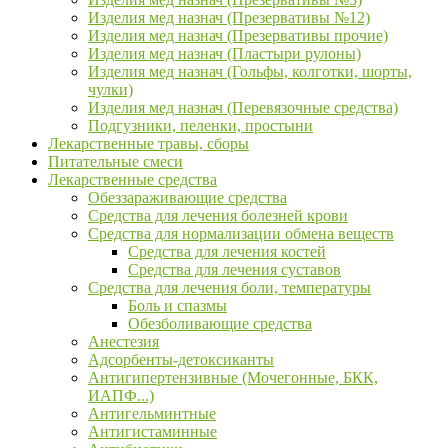
Изделия мед назнач (Презервативы №12)
Изделия мед назнач (Презервативы прочие)
Изделия мед назнач (Пластыри рулоны)
Изделия мед назнач (Гольфы, колготки, шорты,
чулки)
Изделия мед назнач (Перевязочные средства)
Подгузники, пеленки, простыни
Лекарственные травы, сборы
Питательные смеси
Лекарственные средства
Обеззараживающие средства
Средства для лечения болезней крови
Средства для нормализации обмена веществ
Средства для лечения костей
Средства для лечения суставов
Средства для лечения боли, температуры
Боль и спазмы
Обезболивающие средства
Анестезия
Адсорбенты-детоксиканты
Антигипертензивные (Мочегонные, БКК,
ИАПФ...)
Антигельминтные
Антигистаминные