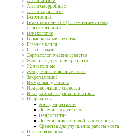
Антибиотики
Антигеморройные
Антипсориазные
Венотоники
Гематологические (Плазмозаменители,
парент.питание)
Гинекология
Гормональные средства
Глазные капли
Глазные мази
Дерматологические средства
Железосодержащие препараты
Желчегонные
Желудочно-кишечный-тракт
Закрепляющие
Иммуномодуляторы
Йодсодержащие средства
Ноотропные и транквилизаторы
Неврология
Антидепрессанты
Лечение алкоголизма
Нейролептик
Лечение никотиновой зависимости
Средства для улучшения работы мозга
Противоязвенные