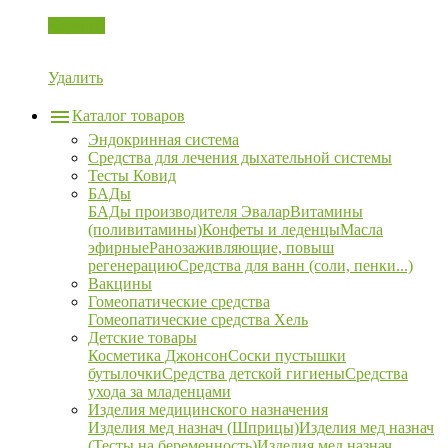
Корзина
Удалить
Каталог товаров
Эндокринная система
Средства для лечения дыхательной системы
Тесты Ковид
БАДы
БАДы производителя Эвалар
Витамины
(поливитамины)
Конфеты и леденцы
Масла
эфирные
Ранозаживляющие, повыш
регенерацию
Средства для ванн (соли, пенки...)
Вакцины
Гомеопатические средства
Гомеопатические средства Хель
Детские товары
Косметика Джонсон
Соски пустышки
бутылочки
Средства детской гигиены
Средства
ухода за младенцами
Изделия медицинского назначения
Изделия мед назнач (Шприцы)
Изделия мед назнач
(Тесты на беременность)
Изделия мед назнач