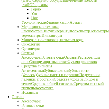
(ЦНС)
Сердечно-сосудистые
Лечение полости
рта
ЛОР органы
Горло
Ухо
Нос
Урологические
Ушные капли
Артрит
Медицинская техника
Глюкометры
Нибулайзеры
Пульсоксиметр
Тонометры
термометры
Ингаляторы
Минерально-столовая, питьевая вода
Онкология
Ортопедия
Оптика
Аксессуары
Готовые очки
Оправы
Растворы для
линз
Солнцезащитные очки
Футляр для очков
Средства гигиены
Антисептики
Зубные щетки
Зубные нити
(Флоссы)
Зубные пасты и порошки
Подгузники,
пеленки, простыни
Средства ухода за лицом и
телом
Средства общей гигиены
Средства женской
гигиены
Косметика
Ножницы
Оптика
Аксессуары
Готовые очки