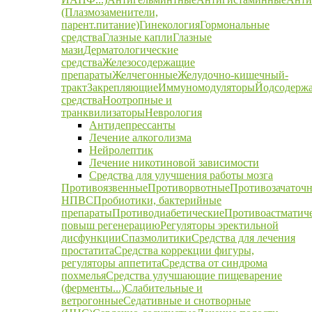
(Плазмозаменители,
парент.питание)
Гинекология
Гормональные
средства
Глазные капли
Глазные
мази
Дерматологические
средства
Железосодержащие
препараты
Желчегонные
Желудочно-кишечный-
тракт
Закрепляющие
Иммуномодуляторы
Йодсодерж
средства
Ноотропные и
транквилизаторы
Неврология
Антидепрессанты
Лечение алкоголизма
Нейролептик
Лечение никотиновой зависимости
Средства для улучшения работы мозга
Противоязвенные
Противорвотные
Противозачаточ
НПВС
Пробиотики, бактерийные
препараты
Противодиабетические
Противоастматич
повыш регенерацию
Регуляторы эректильной
дисфункции
Спазмолитики
Средства для лечения
простатита
Средства коррекции фигуры,
регуляторы аппетита
Средства от синдрома
похмелья
Средства улучшающие пищеварение
(ферменты...)
Слабительные и
ветрогонные
Седативные и снотворные