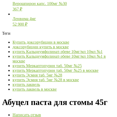
Верошпирон капс. 100мг №30
367
₽
Ленвима 4мг
52 900
₽
Теги
Купить доксорубицин в москве
доксорубицин купить в москве
купить Кальциумфолинат-эбеве 10мг/мл 10мл №1
купить Кальциумфолинат-эбеве 10мг/мл 10мл №1 в
москве
купить Меркаптопурин таб. 50мг №25
купить Меркаптопурин таб. 50мг №25 в москве
купить Эсмия таб. 5мг №28
купить Эсмия таб. 5мг №28 в москве
купить лаквель
купить лаквель в москве
Абуцел паста для стомы 45г
Написать отзыв