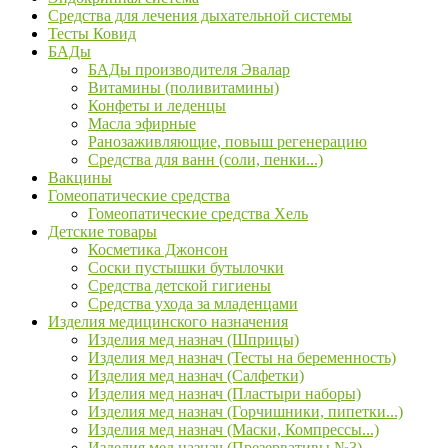
Средства для лечения дыхательной системы
Тесты Ковид
БАДы
БАДы производителя Эвалар
Витамины (поливитамины)
Конфеты и леденцы
Масла эфирные
Ранозаживляющие, повыш регенерацию
Средства для ванн (соли, пенки...)
Вакцины
Гомеопатические средства
Гомеопатические средства Хель
Детские товары
Косметика Джонсон
Соски пустышки бутылочки
Средства детской гигиены
Средства ухода за младенцами
Изделия медицинского назначения
Изделия мед назнач (Шприцы)
Изделия мед назнач (Тесты на беременность)
Изделия мед назнач (Салфетки)
Изделия мед назнач (Пластыри наборы)
Изделия мед назнач (Горчишники, пипетки...)
Изделия мед назнач (Маски, Компрессы...)
Изделия мед назнач (Презервативы №3)