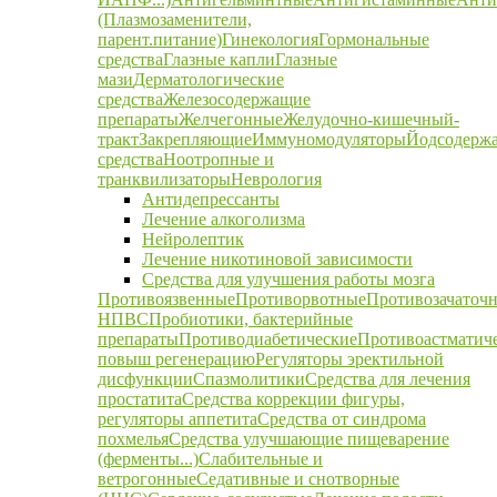
(Плазмозаменители,
парент.питание)
Гинекология
Гормональные
средства
Глазные капли
Глазные
мази
Дерматологические
средства
Железосодержащие
препараты
Желчегонные
Желудочно-кишечный-
тракт
Закрепляющие
Иммуномодуляторы
Йодсодерж
средства
Ноотропные и
транквилизаторы
Неврология
Антидепрессанты
Лечение алкоголизма
Нейролептик
Лечение никотиновой зависимости
Средства для улучшения работы мозга
Противоязвенные
Противорвотные
Противозачаточ
НПВС
Пробиотики, бактерийные
препараты
Противодиабетические
Противоастматич
повыш регенерацию
Регуляторы эректильной
дисфункции
Спазмолитики
Средства для лечения
простатита
Средства коррекции фигуры,
регуляторы аппетита
Средства от синдрома
похмелья
Средства улучшающие пищеварение
(ферменты...)
Слабительные и
ветрогонные
Седативные и снотворные