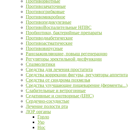
Противорвотные
Противозачаточные
Противогрибковые
Противомикробное
Противопедикулезные
ПротивоВоспалительные НПВС
Пробиотики, бактерийные препараты
Противодиабетические
Противоастматические
Противовирусные
Ранозаживляющие, повыш регенерацию
Регуляторы эректильной дисфункции
Спазмолитики
Средства для лечения простатита
Средства коррекции фигуры, регуляторы аппетита
Средства от синдрома похмелья
Средства улучшающие пищеварение (ферменты...)
Слабительные и ветрогонные
Седативные и снотворные (ЦНС)
Сердечно-сосудистые
Лечение полости рта
ЛОР органы
Горло
Ухо
Нос