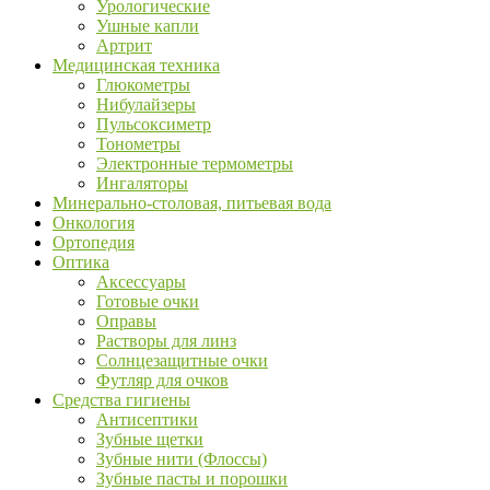
Урологические
Ушные капли
Артрит
Медицинская техника
Глюкометры
Нибулайзеры
Пульсоксиметр
Тонометры
Электронные термометры
Ингаляторы
Минерально-столовая, питьевая вода
Онкология
Ортопедия
Оптика
Аксессуары
Готовые очки
Оправы
Растворы для линз
Солнцезащитные очки
Футляр для очков
Средства гигиены
Антисептики
Зубные щетки
Зубные нити (Флоссы)
Зубные пасты и порошки