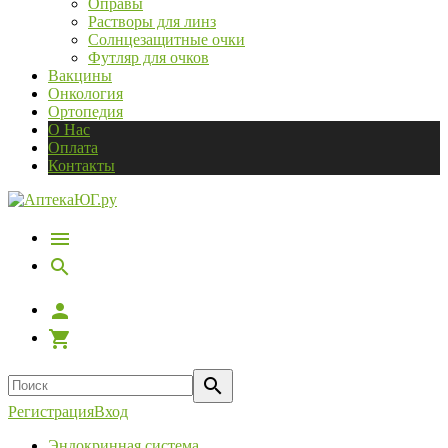
Оправы
Растворы для линз
Солнцезащитные очки
Футляр для очков
Вакцины
Онкология
Ортопедия
О Нас
Оплата
Контакты
Регистрация
Вход
Эндокринная система