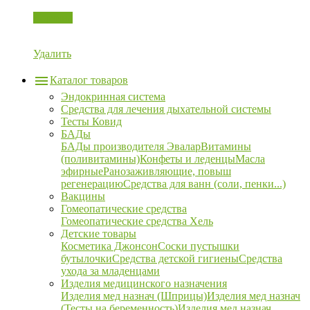
Корзина
Удалить
Каталог товаров
Эндокринная система
Средства для лечения дыхательной системы
Тесты Ковид
БАДы
БАДы производителя Эвалар
Витамины
(поливитамины)
Конфеты и леденцы
Масла
эфирные
Ранозаживляющие, повыш
регенерацию
Средства для ванн (соли, пенки...)
Вакцины
Гомеопатические средства
Гомеопатические средства Хель
Детские товары
Косметика Джонсон
Соски пустышки
бутылочки
Средства детской гигиены
Средства
ухода за младенцами
Изделия медицинского назначения
Изделия мед назнач (Шприцы)
Изделия мед назнач
(Тесты на беременность)
Изделия мед назнач