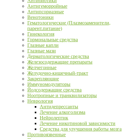
Антибиотики
Антигеморройные
Антипсориазные
Венотоники
Гематологические (Плазмозаменители,
парент.питание)
Гинекология
Гормональные средства
Глазные капли
Глазные мази
Дерматологические средства
Железосодержащие препараты
Желчегонные
Желудочно-кишечный-тракт
Закрепляющие
Иммуномодуляторы
Йодсодержащие средства
Ноотропные и транквилизаторы
Неврология
Антидепрессанты
Лечение алкоголизма
Нейролептик
Лечение никотиновой зависимости
Средства для улучшения работы мозга
Противоязвенные