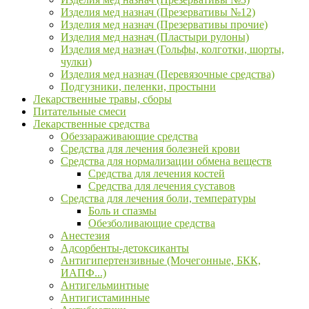
Изделия мед назнач (Презервативы №12)
Изделия мед назнач (Презервативы прочие)
Изделия мед назнач (Пластыри рулоны)
Изделия мед назнач (Гольфы, колготки, шорты,
чулки)
Изделия мед назнач (Перевязочные средства)
Подгузники, пеленки, простыни
Лекарственные травы, сборы
Питательные смеси
Лекарственные средства
Обеззараживающие средства
Средства для лечения болезней крови
Средства для нормализации обмена веществ
Средства для лечения костей
Средства для лечения суставов
Средства для лечения боли, температуры
Боль и спазмы
Обезболивающие средства
Анестезия
Адсорбенты-детоксиканты
Антигипертензивные (Мочегонные, БКК,
ИАПФ...)
Антигельминтные
Антигистаминные