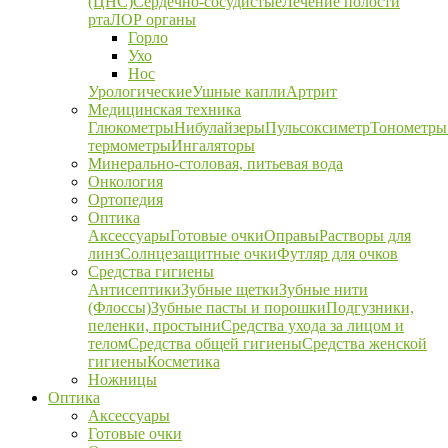
(ЦНС)
Сердечно-сосудистые
Лечение полости
рта
ЛОР органы
Горло
Ухо
Нос
Урологические
Ушные капли
Артрит
Медицинская техника
Глюкометры
Нибулайзеры
Пульсоксиметр
Тонометры
термометры
Ингаляторы
Минерально-столовая, питьевая вода
Онкология
Ортопедия
Оптика
Аксессуары
Готовые очки
Оправы
Растворы для
линз
Солнцезащитные очки
Футляр для очков
Средства гигиены
Антисептики
Зубные щетки
Зубные нити
(Флоссы)
Зубные пасты и порошки
Подгузники,
пеленки, простыни
Средства ухода за лицом и
телом
Средства общей гигиены
Средства женской
гигиены
Косметика
Ножницы
Оптика
Аксессуары
Готовые очки