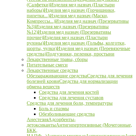
(Салфетки)
Изделия мед назнач (Пластыри
наборы)
Изделия мед назнач (Горчишники,
пипетки...)
Изделия мед назнач (Маски,
Компрессы...)
Изделия мед назнач (Презервативы
№3)
Изделия мед назнач (Презервативы
№12)
Изделия мед назнач (Презервативы
прочие)
Изделия мед назнач (Пластыри
рулоны)
Изделия мед назнач (Гольфы, колготки,
шорты, чулки)
Изделия мед назнач (Перевязочные
средства)
Подгузники, пеленки, простыни
Лекарственные травы, сборы
Питательные смеси
Лекарственные средства
Обеззараживающие средства
Средства для лечения
болезней крови
Средства для нормализации
обмена веществ
Средства для лечения костей
Средства для лечения суставов
Средства для лечения боли, температуры
Боль и спазмы
Обезболивающие средства
Анестезия
Адсорбенты-
детоксиканты
Антигипертензивные (Мочегонные,
БКК,
ИАПФ...)
Антигельминтные
Антигистаминные
Анти