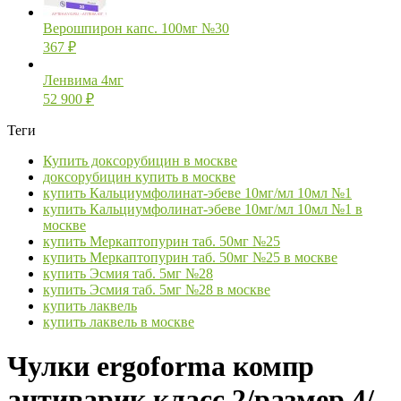
Верошпирон капс. 100мг №30
367
₽
Ленвима 4мг
52 900
₽
Теги
Купить доксорубицин в москве
доксорубицин купить в москве
купить Кальциумфолинат-эбеве 10мг/мл 10мл №1
купить Кальциумфолинат-эбеве 10мг/мл 10мл №1 в
москве
купить Меркаптопурин таб. 50мг №25
купить Меркаптопурин таб. 50мг №25 в москве
купить Эсмия таб. 5мг №28
купить Эсмия таб. 5мг №28 в москве
купить лаквель
купить лаквель в москве
Чулки ergoforma компр
антиварик класс 2/размер 4/