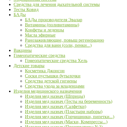
Средства для лечения дыхательной системы
Тесты Ковид
БАДы
БАДы производителя Эвалар
Витамины (поливитамины)
Конфеты и леденцы
Масла эфирные
Ранозаживляющие, повыш регенерацию
Средства для ванн (соли, пенки...)
Вакцины
Гомеопатические средства
Гомеопатические средства Хель
Детские товары
Косметика Джонсон
Соски пустышки бутылочки
Средства детской гигиены
Средства ухода за младенцами
Изделия медицинского назначения
Изделия мед назнач (Шприцы)
Изделия мед назнач (Тесты на беременность)
Изделия мед назнач (Салфетки)
Изделия мед назнач (Пластыри наборы)
Изделия мед назнач (Горчишники, пипетки...)
Изделия мед назнач (Маски, Компрессы...)
Изделия мед назнач (Презервативы №3)