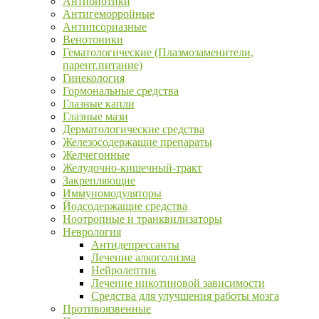
Антибиотики
Антигеморройные
Антипсориазные
Венотоники
Гематологические (Плазмозаменители,
парент.питание)
Гинекология
Гормональные средства
Глазные капли
Глазные мази
Дерматологические средства
Железосодержащие препараты
Желчегонные
Желудочно-кишечный-тракт
Закрепляющие
Иммуномодуляторы
Йодсодержащие средства
Ноотропные и транквилизаторы
Неврология
Антидепрессанты
Лечение алкоголизма
Нейролептик
Лечение никотиновой зависимости
Средства для улучшения работы мозга
Противоязвенные