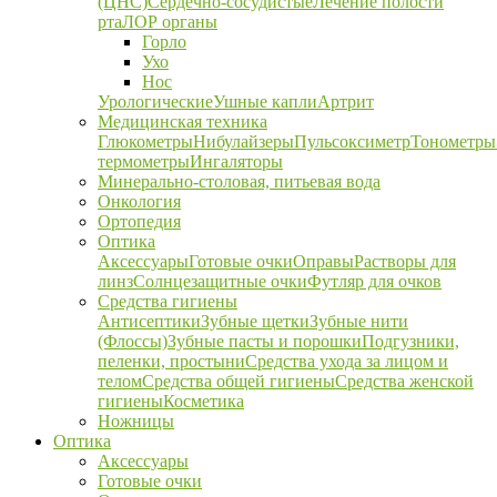
(ЦНС)
Сердечно-сосудистые
Лечение полости
рта
ЛОР органы
Горло
Ухо
Нос
Урологические
Ушные капли
Артрит
Медицинская техника
Глюкометры
Нибулайзеры
Пульсоксиметр
Тонометры
термометры
Ингаляторы
Минерально-столовая, питьевая вода
Онкология
Ортопедия
Оптика
Аксессуары
Готовые очки
Оправы
Растворы для
линз
Солнцезащитные очки
Футляр для очков
Средства гигиены
Антисептики
Зубные щетки
Зубные нити
(Флоссы)
Зубные пасты и порошки
Подгузники,
пеленки, простыни
Средства ухода за лицом и
телом
Средства общей гигиены
Средства женской
гигиены
Косметика
Ножницы
Оптика
Аксессуары
Готовые очки