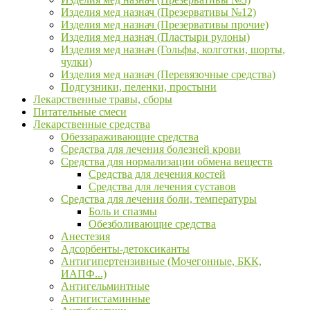
Изделия мед назнач (Презервативы №12)
Изделия мед назнач (Презервативы прочие)
Изделия мед назнач (Пластыри рулоны)
Изделия мед назнач (Гольфы, колготки, шорты,
чулки)
Изделия мед назнач (Перевязочные средства)
Подгузники, пеленки, простыни
Лекарственные травы, сборы
Питательные смеси
Лекарственные средства
Обеззараживающие средства
Средства для лечения болезней крови
Средства для нормализации обмена веществ
Средства для лечения костей
Средства для лечения суставов
Средства для лечения боли, температуры
Боль и спазмы
Обезболивающие средства
Анестезия
Адсорбенты-детоксиканты
Антигипертензивные (Мочегонные, БКК,
ИАПФ...)
Антигельминтные
Антигистаминные