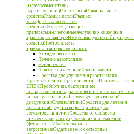
(Плазмозаменители,
парент.питание)
Гинекология
Гормональные
средства
Глазные капли
Глазные
мази
Дерматологические
средства
Железосодержащие
препараты
Желчегонные
Желудочно-кишечный-
тракт
Закрепляющие
Иммуномодуляторы
Йодсодерж
средства
Ноотропные и
транквилизаторы
Неврология
Антидепрессанты
Лечение алкоголизма
Нейролептик
Лечение никотиновой зависимости
Средства для улучшения работы мозга
Противоязвенные
Противорвотные
Противозачаточ
НПВС
Пробиотики, бактерийные
препараты
Противодиабетические
Противоастматич
повыш регенерацию
Регуляторы эректильной
дисфункции
Спазмолитики
Средства для лечения
простатита
Средства коррекции фигуры,
регуляторы аппетита
Средства от синдрома
похмелья
Средства улучшающие пищеварение
(ферменты...)
Слабительные и
ветрогонные
Седативные и снотворные