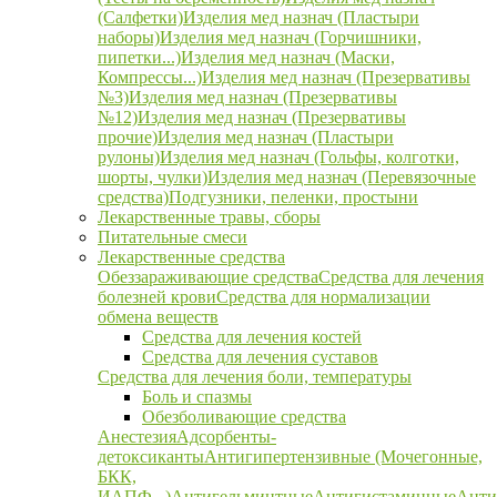
(Салфетки)
Изделия мед назнач (Пластыри
наборы)
Изделия мед назнач (Горчишники,
пипетки...)
Изделия мед назнач (Маски,
Компрессы...)
Изделия мед назнач (Презервативы
№3)
Изделия мед назнач (Презервативы
№12)
Изделия мед назнач (Презервативы
прочие)
Изделия мед назнач (Пластыри
рулоны)
Изделия мед назнач (Гольфы, колготки,
шорты, чулки)
Изделия мед назнач (Перевязочные
средства)
Подгузники, пеленки, простыни
Лекарственные травы, сборы
Питательные смеси
Лекарственные средства
Обеззараживающие средства
Средства для лечения
болезней крови
Средства для нормализации
обмена веществ
Средства для лечения костей
Средства для лечения суставов
Средства для лечения боли, температуры
Боль и спазмы
Обезболивающие средства
Анестезия
Адсорбенты-
детоксиканты
Антигипертензивные (Мочегонные,
БКК,
ИАПФ...)
Антигельминтные
Антигистаминные
Анти