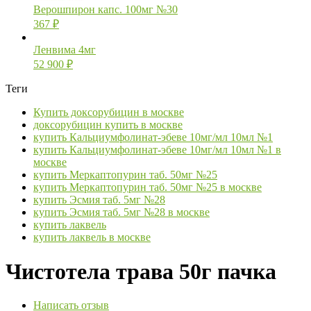
Верошпирон капс. 100мг №30
367
₽
Ленвима 4мг
52 900
₽
Теги
Купить доксорубицин в москве
доксорубицин купить в москве
купить Кальциумфолинат-эбеве 10мг/мл 10мл №1
купить Кальциумфолинат-эбеве 10мг/мл 10мл №1 в
москве
купить Меркаптопурин таб. 50мг №25
купить Меркаптопурин таб. 50мг №25 в москве
купить Эсмия таб. 5мг №28
купить Эсмия таб. 5мг №28 в москве
купить лаквель
купить лаквель в москве
Чистотела трава 50г пачка
Написать отзыв