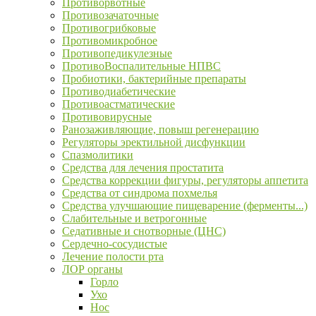
Противорвотные
Противозачаточные
Противогрибковые
Противомикробное
Противопедикулезные
ПротивоВоспалительные НПВС
Пробиотики, бактерийные препараты
Противодиабетические
Противоастматические
Противовирусные
Ранозаживляющие, повыш регенерацию
Регуляторы эректильной дисфункции
Спазмолитики
Средства для лечения простатита
Средства коррекции фигуры, регуляторы аппетита
Средства от синдрома похмелья
Средства улучшающие пищеварение (ферменты...)
Слабительные и ветрогонные
Седативные и снотворные (ЦНС)
Сердечно-сосудистые
Лечение полости рта
ЛОР органы
Горло
Ухо
Нос