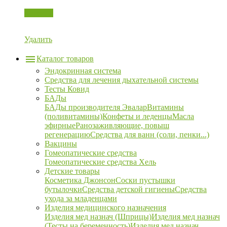
Корзина
Удалить
Каталог товаров
Эндокринная система
Средства для лечения дыхательной системы
Тесты Ковид
БАДы
БАДы производителя Эвалар
Витамины
(поливитамины)
Конфеты и леденцы
Масла
эфирные
Ранозаживляющие, повыш
регенерацию
Средства для ванн (соли, пенки...)
Вакцины
Гомеопатические средства
Гомеопатические средства Хель
Детские товары
Косметика Джонсон
Соски пустышки
бутылочки
Средства детской гигиены
Средства
ухода за младенцами
Изделия медицинского назначения
Изделия мед назнач (Шприцы)
Изделия мед назнач
(Тесты на беременность)
Изделия мед назнач