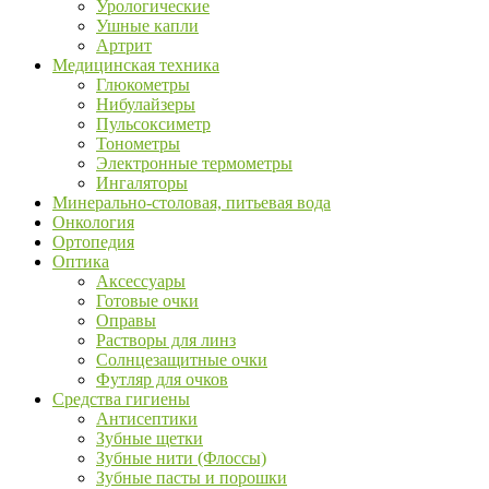
Урологические
Ушные капли
Артрит
Медицинская техника
Глюкометры
Нибулайзеры
Пульсоксиметр
Тонометры
Электронные термометры
Ингаляторы
Минерально-столовая, питьевая вода
Онкология
Ортопедия
Оптика
Аксессуары
Готовые очки
Оправы
Растворы для линз
Солнцезащитные очки
Футляр для очков
Средства гигиены
Антисептики
Зубные щетки
Зубные нити (Флоссы)
Зубные пасты и порошки