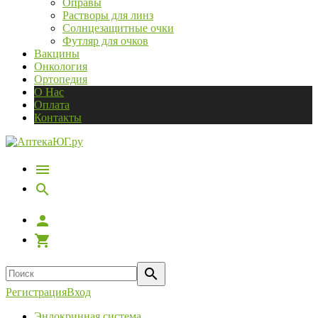
Оправы
Растворы для линз
Солнцезащитные очки
Футляр для очков
Вакцины
Онкология
Ортопедия
О Нас
Оплата
Контакты
Регистрация
Вход
Эндокринная система