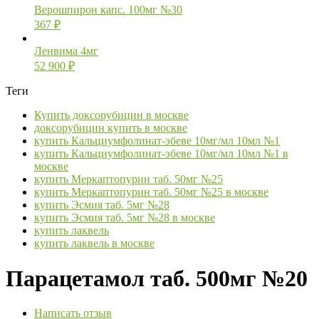
Верошпирон капс. 100мг №30
367
₽
Ленвима 4мг
52 900
₽
Теги
Купить доксорубицин в москве
доксорубицин купить в москве
купить Кальциумфолинат-эбеве 10мг/мл 10мл №1
купить Кальциумфолинат-эбеве 10мг/мл 10мл №1 в
москве
купить Меркаптопурин таб. 50мг №25
купить Меркаптопурин таб. 50мг №25 в москве
купить Эсмия таб. 5мг №28
купить Эсмия таб. 5мг №28 в москве
купить лаквель
купить лаквель в москве
Парацетамол таб. 500мг №20
Написать отзыв