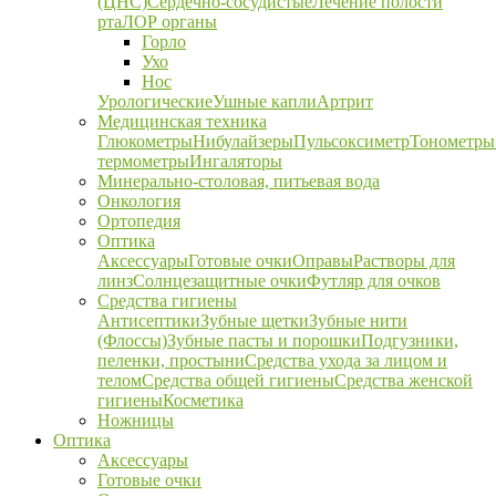
(ЦНС)
Сердечно-сосудистые
Лечение полости
рта
ЛОР органы
Горло
Ухо
Нос
Урологические
Ушные капли
Артрит
Медицинская техника
Глюкометры
Нибулайзеры
Пульсоксиметр
Тонометры
термометры
Ингаляторы
Минерально-столовая, питьевая вода
Онкология
Ортопедия
Оптика
Аксессуары
Готовые очки
Оправы
Растворы для
линз
Солнцезащитные очки
Футляр для очков
Средства гигиены
Антисептики
Зубные щетки
Зубные нити
(Флоссы)
Зубные пасты и порошки
Подгузники,
пеленки, простыни
Средства ухода за лицом и
телом
Средства общей гигиены
Средства женской
гигиены
Косметика
Ножницы
Оптика
Аксессуары
Готовые очки