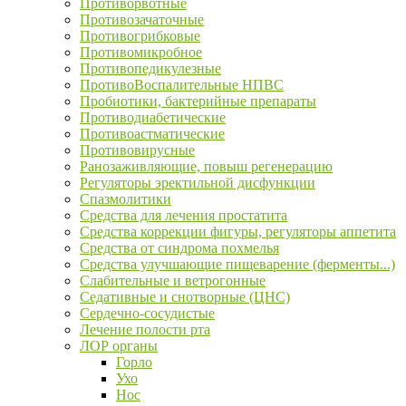
Противорвотные
Противозачаточные
Противогрибковые
Противомикробное
Противопедикулезные
ПротивоВоспалительные НПВС
Пробиотики, бактерийные препараты
Противодиабетические
Противоастматические
Противовирусные
Ранозаживляющие, повыш регенерацию
Регуляторы эректильной дисфункции
Спазмолитики
Средства для лечения простатита
Средства коррекции фигуры, регуляторы аппетита
Средства от синдрома похмелья
Средства улучшающие пищеварение (ферменты...)
Слабительные и ветрогонные
Седативные и снотворные (ЦНС)
Сердечно-сосудистые
Лечение полости рта
ЛОР органы
Горло
Ухо
Нос