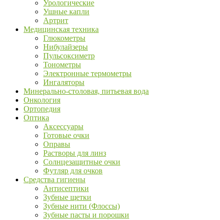
Урологические
Ушные капли
Артрит
Медицинская техника
Глюкометры
Нибулайзеры
Пульсоксиметр
Тонометры
Электронные термометры
Ингаляторы
Минерально-столовая, питьевая вода
Онкология
Ортопедия
Оптика
Аксессуары
Готовые очки
Оправы
Растворы для линз
Солнцезащитные очки
Футляр для очков
Средства гигиены
Антисептики
Зубные щетки
Зубные нити (Флоссы)
Зубные пасты и порошки