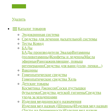
Корзина
Удалить
Каталог товаров
Эндокринная система
Средства для лечения дыхательной системы
Тесты Ковид
БАДы
БАДы производителя Эвалар
Витамины
(поливитамины)
Конфеты и леденцы
Масла
эфирные
Ранозаживляющие, повыш
регенерацию
Средства для ванн (соли, пенки...)
Вакцины
Гомеопатические средства
Гомеопатические средства Хель
Детские товары
Косметика Джонсон
Соски пустышки
бутылочки
Средства детской гигиены
Средства
ухода за младенцами
Изделия медицинского назначения
Изделия мед назнач (Шприцы)
Изделия мед назнач
(Тесты на беременность)
Изделия мед назнач