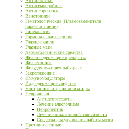
Антибиотики
Антигеморройные
Антипсориазные
Венотоники
Гематологические (Плазмозаменители,
парент.питание)
Гинекология
Гормональные средства
Глазные капли
Глазные мази
Дерматологические средства
Железосодержащие препараты
Желчегонные
Желудочно-кишечный-тракт
Закрепляющие
Иммуномодуляторы
Йодсодержащие средства
Ноотропные и транквилизаторы
Неврология
Антидепрессанты
Лечение алкоголизма
Нейролептик
Лечение никотиновой зависимости
Средства для улучшения работы мозга
Противоязвенные