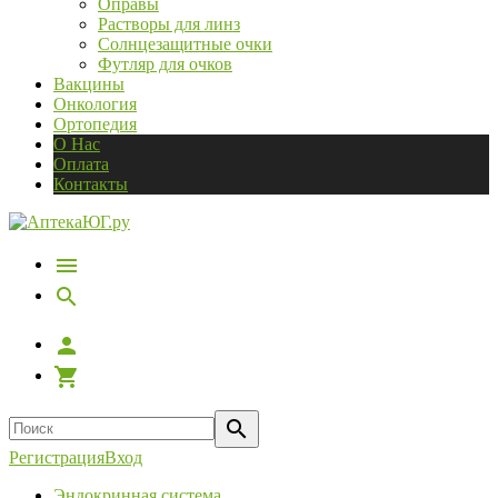
Оправы
Растворы для линз
Солнцезащитные очки
Футляр для очков
Вакцины
Онкология
Ортопедия
О Нас
Оплата
Контакты
Регистрация
Вход
Эндокринная система