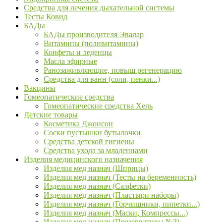
Средства для лечения дыхательной системы
Тесты Ковид
БАДы
БАДы производителя Эвалар
Витамины (поливитамины)
Конфеты и леденцы
Масла эфирные
Ранозаживляющие, повыш регенерацию
Средства для ванн (соли, пенки...)
Вакцины
Гомеопатические средства
Гомеопатические средства Хель
Детские товары
Косметика Джонсон
Соски пустышки бутылочки
Средства детской гигиены
Средства ухода за младенцами
Изделия медицинского назначения
Изделия мед назнач (Шприцы)
Изделия мед назнач (Тесты на беременность)
Изделия мед назнач (Салфетки)
Изделия мед назнач (Пластыри наборы)
Изделия мед назнач (Горчишники, пипетки...)
Изделия мед назнач (Маски, Компрессы...)
Изделия мед назнач (Презервативы №3)