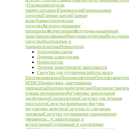
(Плазмозаменители,
парент.питание)
Гинекология
Гормональные
средства
Глазные капли
Глазные
мази
Дерматологические
средства
Железосодержащие
препараты
Желчегонные
Желудочно-кишечный-
тракт
Закрепляющие
Иммуномодуляторы
Йодсодерж
средства
Ноотропные и
транквилизаторы
Неврология
Антидепрессанты
Лечение алкоголизма
Нейролептик
Лечение никотиновой зависимости
Средства для улучшения работы мозга
Противоязвенные
Противорвотные
Противозачаточ
НПВС
Пробиотики, бактерийные
препараты
Противодиабетические
Противоастматич
повыш регенерацию
Регуляторы эректильной
дисфункции
Спазмолитики
Средства для лечения
простатита
Средства коррекции фигуры,
регуляторы аппетита
Средства от синдрома
похмелья
Средства улучшающие пищеварение
(ферменты...)
Слабительные и
ветрогонные
Седативные и снотворные