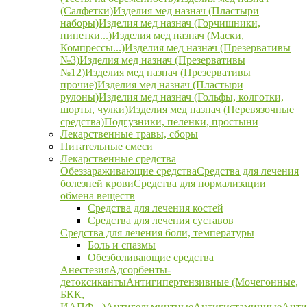
(Салфетки)
Изделия мед назнач (Пластыри
наборы)
Изделия мед назнач (Горчишники,
пипетки...)
Изделия мед назнач (Маски,
Компрессы...)
Изделия мед назнач (Презервативы
№3)
Изделия мед назнач (Презервативы
№12)
Изделия мед назнач (Презервативы
прочие)
Изделия мед назнач (Пластыри
рулоны)
Изделия мед назнач (Гольфы, колготки,
шорты, чулки)
Изделия мед назнач (Перевязочные
средства)
Подгузники, пеленки, простыни
Лекарственные травы, сборы
Питательные смеси
Лекарственные средства
Обеззараживающие средства
Средства для лечения
болезней крови
Средства для нормализации
обмена веществ
Средства для лечения костей
Средства для лечения суставов
Средства для лечения боли, температуры
Боль и спазмы
Обезболивающие средства
Анестезия
Адсорбенты-
детоксиканты
Антигипертензивные (Мочегонные,
БКК,
ИАПФ...)
Антигельминтные
Антигистаминные
Анти