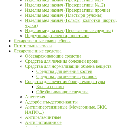
Изделия мед назнач (Презервативы №12)
Изделия мед назнач (Презервативы прочие)
Изделия мед назнач (Пластыри рулоны)
Изделия мед назнач (Гольфы, колготки, шорты,
чулки)
Изделия мед назнач (Перевязочные средства)
Подгузники, пеленки, простыни
Лекарственные травы, сборы
Питательные смеси
Лекарственные средства
Обеззараживающие средства
Средства для лечения болезней крови
Средства для нормализации обмена веществ
Средства для лечения костей
Средства для лечения суставов
Средства для лечения боли, температуры
Боль и спазмы
Обезболивающие средства
Анестезия
Адсорбенты-детоксиканты
Антигипертензивные (Мочегонные, БКК,
ИАПФ...)
Антигельминтные
Антигистаминные