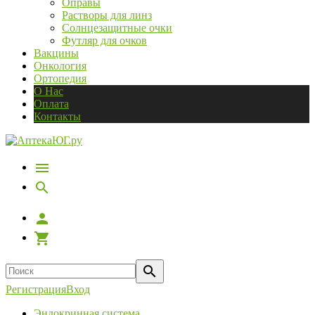
Оправы
Растворы для линз
Солнцезащитные очки
Футляр для очков
Вакцины
Онкология
Ортопедия
О Нас
Оплата
Контакты
Регистрация
Вход
Эндокринная система