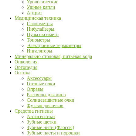
Урологические
Ушные капли
Артрит
Медицинская техника
Глюкометры
Нибулайзеры
Пульсоксиметр
Тонометры
Электронные термометры
Ингаляторы
Минерально-столовая, питьевая вода
Онкология
Ортопедия
Оптика
Аксессуары
Готовые очки
Оправы
Растворы для линз
Солнцезащитные очки
Футляр для очков
Средства гигиены
Антисептики
Зубные щетки
Зубные нити (Флоссы)
Зубные пасты и порошки