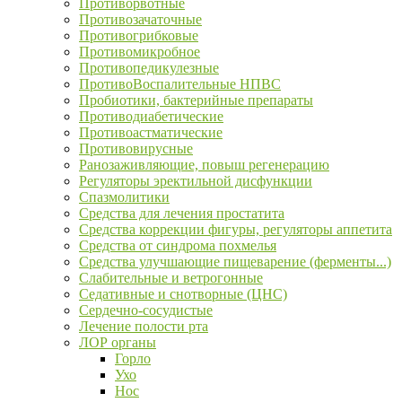
Противорвотные
Противозачаточные
Противогрибковые
Противомикробное
Противопедикулезные
ПротивоВоспалительные НПВС
Пробиотики, бактерийные препараты
Противодиабетические
Противоастматические
Противовирусные
Ранозаживляющие, повыш регенерацию
Регуляторы эректильной дисфункции
Спазмолитики
Средства для лечения простатита
Средства коррекции фигуры, регуляторы аппетита
Средства от синдрома похмелья
Средства улучшающие пищеварение (ферменты...)
Слабительные и ветрогонные
Седативные и снотворные (ЦНС)
Сердечно-сосудистые
Лечение полости рта
ЛОР органы
Горло
Ухо
Нос