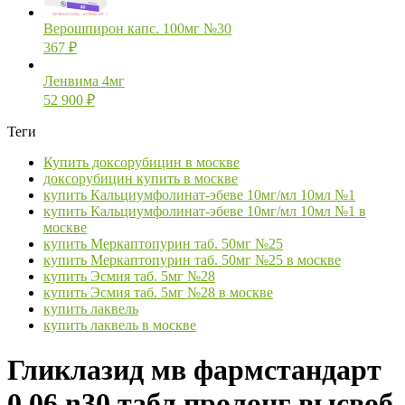
Верошпирон капс. 100мг №30
367
₽
Ленвима 4мг
52 900
₽
Теги
Купить доксорубицин в москве
доксорубицин купить в москве
купить Кальциумфолинат-эбеве 10мг/мл 10мл №1
купить Кальциумфолинат-эбеве 10мг/мл 10мл №1 в
москве
купить Меркаптопурин таб. 50мг №25
купить Меркаптопурин таб. 50мг №25 в москве
купить Эсмия таб. 5мг №28
купить Эсмия таб. 5мг №28 в москве
купить лаквель
купить лаквель в москве
Гликлазид мв фармстандарт
0,06 n30 табл пролонг высвоб