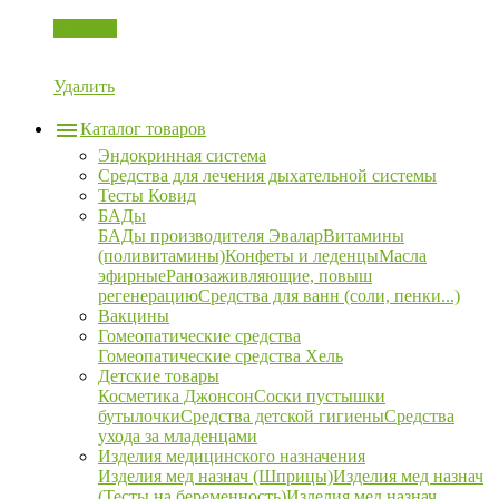
Корзина
Удалить
Каталог товаров
Эндокринная система
Средства для лечения дыхательной системы
Тесты Ковид
БАДы
БАДы производителя Эвалар
Витамины
(поливитамины)
Конфеты и леденцы
Масла
эфирные
Ранозаживляющие, повыш
регенерацию
Средства для ванн (соли, пенки...)
Вакцины
Гомеопатические средства
Гомеопатические средства Хель
Детские товары
Косметика Джонсон
Соски пустышки
бутылочки
Средства детской гигиены
Средства
ухода за младенцами
Изделия медицинского назначения
Изделия мед назнач (Шприцы)
Изделия мед назнач
(Тесты на беременность)
Изделия мед назнач