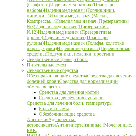
(Салфетки)
Изделия мед назнач (Пластыри
наборы)
Изделия мед назнач (Горчишники,
пипетки...)
Изделия мед назнач (Маски,
Компрессы...)
Изделия мед назнач (Презервативы
№3)
Изделия мед назнач (Презервативы
№12)
Изделия мед назнач (Презервативы
прочие)
Изделия мед назнач (Пластыри
рулоны)
Изделия мед назнач (Гольфы, колготки,
шорты, чулки)
Изделия мед назнач (Перевязочные
средства)
Подгузники, пеленки, простыни
Лекарственные травы, сборы
Питательные смеси
Лекарственные средства
Обеззараживающие средства
Средства для лечения
болезней крови
Средства для нормализации
обмена веществ
Средства для лечения костей
Средства для лечения суставов
Средства для лечения боли, температуры
Боль и спазмы
Обезболивающие средства
Анестезия
Адсорбенты-
детоксиканты
Антигипертензивные (Мочегонные,
БКК,
ИАПФ...)
Антигельминтные
Антигистаминные
Анти