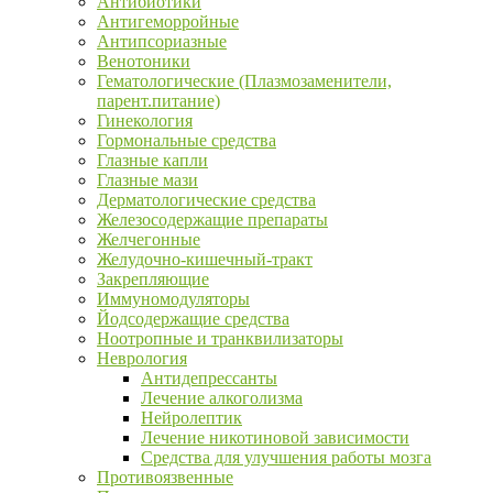
Антибиотики
Антигеморройные
Антипсориазные
Венотоники
Гематологические (Плазмозаменители,
парент.питание)
Гинекология
Гормональные средства
Глазные капли
Глазные мази
Дерматологические средства
Железосодержащие препараты
Желчегонные
Желудочно-кишечный-тракт
Закрепляющие
Иммуномодуляторы
Йодсодержащие средства
Ноотропные и транквилизаторы
Неврология
Антидепрессанты
Лечение алкоголизма
Нейролептик
Лечение никотиновой зависимости
Средства для улучшения работы мозга
Противоязвенные