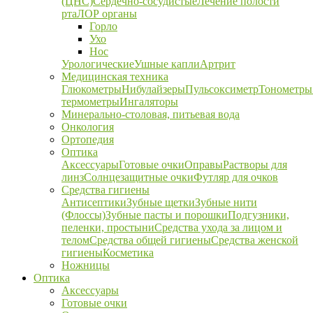
(ЦНС)
Сердечно-сосудистые
Лечение полости
рта
ЛОР органы
Горло
Ухо
Нос
Урологические
Ушные капли
Артрит
Медицинская техника
Глюкометры
Нибулайзеры
Пульсоксиметр
Тонометры
термометры
Ингаляторы
Минерально-столовая, питьевая вода
Онкология
Ортопедия
Оптика
Аксессуары
Готовые очки
Оправы
Растворы для
линз
Солнцезащитные очки
Футляр для очков
Средства гигиены
Антисептики
Зубные щетки
Зубные нити
(Флоссы)
Зубные пасты и порошки
Подгузники,
пеленки, простыни
Средства ухода за лицом и
телом
Средства общей гигиены
Средства женской
гигиены
Косметика
Ножницы
Оптика
Аксессуары
Готовые очки