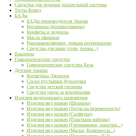
Средства для лечения дыхательной системы
Тесты Ковид
БАДы
БАДы производителя Эвалар
Витамины (поливитамины)
Конфеты и леденцы
Масла эфирные
Ранозаживляющие, повыш регенерацию
Средства для ванн (соли, пенки...)
Вакцины
Гомеопатические средства
Гомеопатические средства Хель
Детские товары
Косметика Джонсон
Соски пустышки бутылочки
Средства детской гигиены
Средства ухода за младенцами
Изделия медицинского назначения
Изделия мед назнач (Шприцы)
Изделия мед назнач (Тесты на беременность)
Изделия мед назнач (Салфетки)
Изделия мед назнач (Пластыри наборы)
Изделия мед назнач (Горчишники, пипетки...)
Изделия мед назнач (Маски, Компрессы...)
Изделия мед назнач (Презервативы №3)