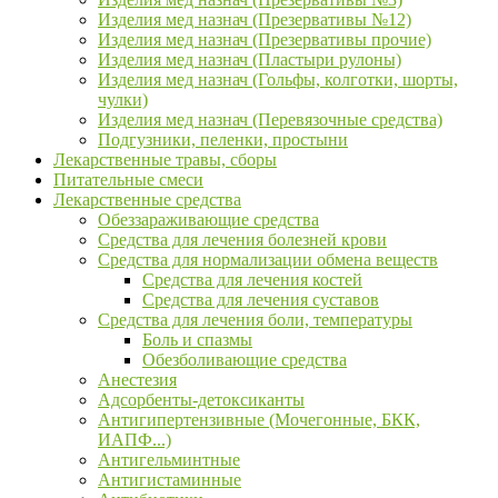
Изделия мед назнач (Презервативы №12)
Изделия мед назнач (Презервативы прочие)
Изделия мед назнач (Пластыри рулоны)
Изделия мед назнач (Гольфы, колготки, шорты,
чулки)
Изделия мед назнач (Перевязочные средства)
Подгузники, пеленки, простыни
Лекарственные травы, сборы
Питательные смеси
Лекарственные средства
Обеззараживающие средства
Средства для лечения болезней крови
Средства для нормализации обмена веществ
Средства для лечения костей
Средства для лечения суставов
Средства для лечения боли, температуры
Боль и спазмы
Обезболивающие средства
Анестезия
Адсорбенты-детоксиканты
Антигипертензивные (Мочегонные, БКК,
ИАПФ...)
Антигельминтные
Антигистаминные