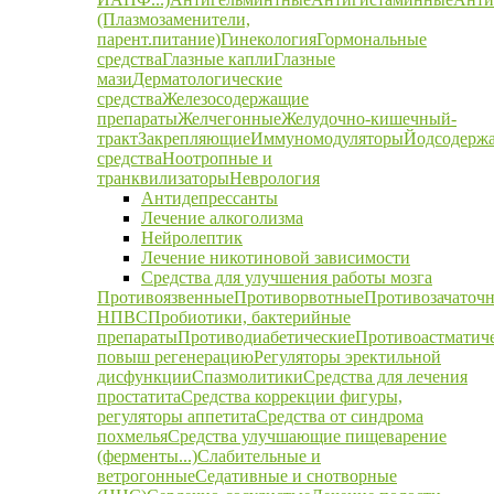
(Плазмозаменители,
парент.питание)
Гинекология
Гормональные
средства
Глазные капли
Глазные
мази
Дерматологические
средства
Железосодержащие
препараты
Желчегонные
Желудочно-кишечный-
тракт
Закрепляющие
Иммуномодуляторы
Йодсодерж
средства
Ноотропные и
транквилизаторы
Неврология
Антидепрессанты
Лечение алкоголизма
Нейролептик
Лечение никотиновой зависимости
Средства для улучшения работы мозга
Противоязвенные
Противорвотные
Противозачаточ
НПВС
Пробиотики, бактерийные
препараты
Противодиабетические
Противоастматич
повыш регенерацию
Регуляторы эректильной
дисфункции
Спазмолитики
Средства для лечения
простатита
Средства коррекции фигуры,
регуляторы аппетита
Средства от синдрома
похмелья
Средства улучшающие пищеварение
(ферменты...)
Слабительные и
ветрогонные
Седативные и снотворные