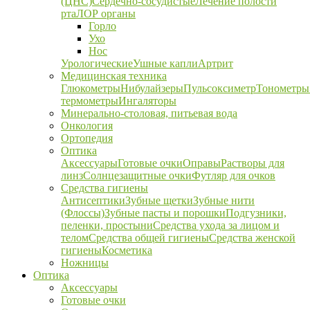
(ЦНС)
Сердечно-сосудистые
Лечение полости
рта
ЛОР органы
Горло
Ухо
Нос
Урологические
Ушные капли
Артрит
Медицинская техника
Глюкометры
Нибулайзеры
Пульсоксиметр
Тонометры
термометры
Ингаляторы
Минерально-столовая, питьевая вода
Онкология
Ортопедия
Оптика
Аксессуары
Готовые очки
Оправы
Растворы для
линз
Солнцезащитные очки
Футляр для очков
Средства гигиены
Антисептики
Зубные щетки
Зубные нити
(Флоссы)
Зубные пасты и порошки
Подгузники,
пеленки, простыни
Средства ухода за лицом и
телом
Средства общей гигиены
Средства женской
гигиены
Косметика
Ножницы
Оптика
Аксессуары
Готовые очки