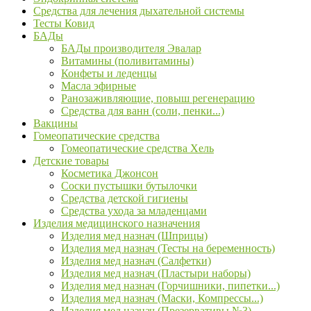
Средства для лечения дыхательной системы
Тесты Ковид
БАДы
БАДы производителя Эвалар
Витамины (поливитамины)
Конфеты и леденцы
Масла эфирные
Ранозаживляющие, повыш регенерацию
Средства для ванн (соли, пенки...)
Вакцины
Гомеопатические средства
Гомеопатические средства Хель
Детские товары
Косметика Джонсон
Соски пустышки бутылочки
Средства детской гигиены
Средства ухода за младенцами
Изделия медицинского назначения
Изделия мед назнач (Шприцы)
Изделия мед назнач (Тесты на беременность)
Изделия мед назнач (Салфетки)
Изделия мед назнач (Пластыри наборы)
Изделия мед назнач (Горчишники, пипетки...)
Изделия мед назнач (Маски, Компрессы...)
Изделия мед назнач (Презервативы №3)