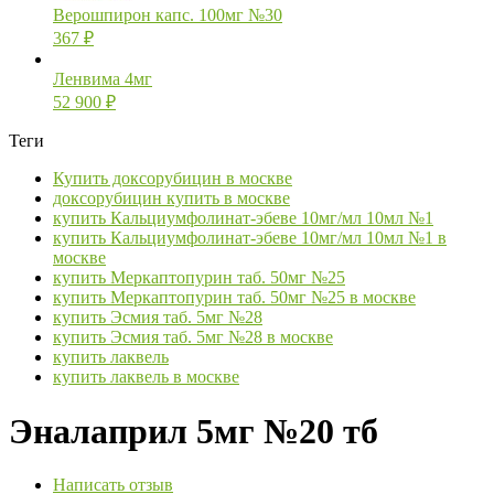
Верошпирон капс. 100мг №30
367
₽
Ленвима 4мг
52 900
₽
Теги
Купить доксорубицин в москве
доксорубицин купить в москве
купить Кальциумфолинат-эбеве 10мг/мл 10мл №1
купить Кальциумфолинат-эбеве 10мг/мл 10мл №1 в
москве
купить Меркаптопурин таб. 50мг №25
купить Меркаптопурин таб. 50мг №25 в москве
купить Эсмия таб. 5мг №28
купить Эсмия таб. 5мг №28 в москве
купить лаквель
купить лаквель в москве
Эналаприл 5мг №20 тб
Написать отзыв