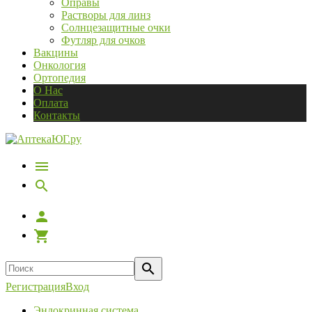
Оправы
Растворы для линз
Солнцезащитные очки
Футляр для очков
Вакцины
Онкология
Ортопедия
О Нас
Оплата
Контакты
Регистрация
Вход
Эндокринная система