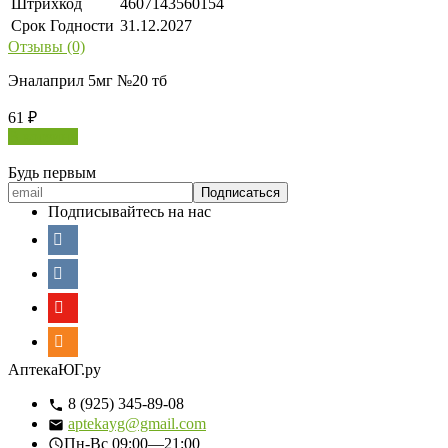
Штрихкод
4607143560154
Срок Годности
31.12.2027
Отзывы (0)
Эналаприл 5мг №20 тб
61
₽
В корзину
Будь первым
Подписывайтесь на нас
АптекаЮГ.ру
8 (925) 345-89-08
aptekayg@gmail.com
Пн-Вс
09:00—21:00