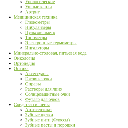
Урологические
Ушные капли
Артрит
Медицинская техника
Глюкометры
Нибулайзеры
Пульсоксиметр
Тонометры
Электронные термометры
Ингаляторы
Минерально-столовая, питьевая вода
Онкология
Ортопедия
Оптика
Аксессуары
Готовые очки
Оправы
Растворы для линз
Солнцезащитные очки
Футляр для очков
Средства гигиены
Антисептики
Зубные щетки
Зубные нити (Флоссы)
Зубные пасты и порошки