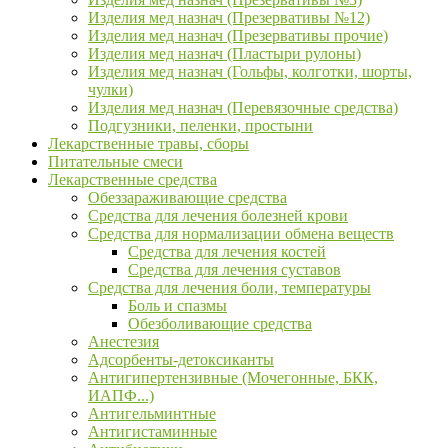
Изделия мед назнач (Презервативы №12)
Изделия мед назнач (Презервативы прочие)
Изделия мед назнач (Пластыри рулоны)
Изделия мед назнач (Гольфы, колготки, шорты,
чулки)
Изделия мед назнач (Перевязочные средства)
Подгузники, пеленки, простыни
Лекарственные травы, сборы
Питательные смеси
Лекарственные средства
Обеззараживающие средства
Средства для лечения болезней крови
Средства для нормализации обмена веществ
Средства для лечения костей
Средства для лечения суставов
Средства для лечения боли, температуры
Боль и спазмы
Обезболивающие средства
Анестезия
Адсорбенты-детоксиканты
Антигипертензивные (Мочегонные, БКК,
ИАПФ...)
Антигельминтные
Антигистаминные