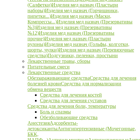
(Салфетки)
Изделия мед назнач (Пластыри
наборы)
Изделия мед назнач (Горчишники,
пипетки...)
Изделия мед назнач (Маски,
Компрессы...)
Изделия мед назнач (Презервативы
№3)
Изделия мед назнач (Презервативы
№12)
Изделия мед назнач (Презервативы
прочие)
Изделия мед назнач (Пластыри
рулоны)
Изделия мед назнач (Гольфы, колготки,
шорты, чулки)
Изделия мед назнач (Перевязочные
средства)
Подгузники, пеленки, простыни
Лекарственные травы, сборы
Питательные смеси
Лекарственные средства
Обеззараживающие средства
Средства для лечения
болезней крови
Средства для нормализации
обмена веществ
Средства для лечения костей
Средства для лечения суставов
Средства для лечения боли, температуры
Боль и спазмы
Обезболивающие средства
Анестезия
Адсорбенты-
детоксиканты
Антигипертензивные (Мочегонные,
БКК,
ИАПФ...)
Антигельминтные
Антигистаминные
Анти