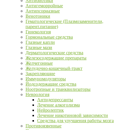
Антибиотики
Антигеморройные
Антипсориазные
Венотоники
Гематологические (Плазмозаменители,
парент.питание)
Гинекология
Гормональные средства
Глазные капли
Глазные мази
Дерматологические средства
Железосодержащие препараты
Желчегонные
Желудочно-кишечный-тракт
Закрепляющие
Иммуномодуляторы
Йодсодержащие средства
Ноотропные и транквилизаторы
Неврология
Антидепрессанты
Лечение алкоголизма
Нейролептик
Лечение никотиновой зависимости
Средства для улучшения работы мозга
Противоязвенные