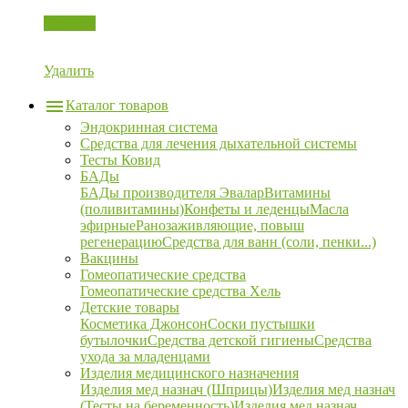
Корзина
Удалить
Каталог товаров
Эндокринная система
Средства для лечения дыхательной системы
Тесты Ковид
БАДы
БАДы производителя Эвалар
Витамины
(поливитамины)
Конфеты и леденцы
Масла
эфирные
Ранозаживляющие, повыш
регенерацию
Средства для ванн (соли, пенки...)
Вакцины
Гомеопатические средства
Гомеопатические средства Хель
Детские товары
Косметика Джонсон
Соски пустышки
бутылочки
Средства детской гигиены
Средства
ухода за младенцами
Изделия медицинского назначения
Изделия мед назнач (Шприцы)
Изделия мед назнач
(Тесты на беременность)
Изделия мед назнач