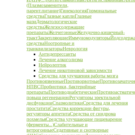
(Плазмозаменители,
парент.питание)
Гинекология
Гормональные
средства
Глазные капли
Глазные
мази
Дерматологические
средства
Железосодержащие
препараты
Желчегонные
Желудочно-кишечный-
тракт
Закрепляющие
Иммуномодуляторы
Йодсодерж
средства
Ноотропные и
транквилизаторы
Неврология
Антидепрессанты
Лечение алкоголизма
Нейролептик
Лечение никотиновой зависимости
Средства для улучшения работы мозга
Противоязвенные
Противорвотные
Противозачаточ
НПВС
Пробиотики, бактерийные
препараты
Противодиабетические
Противоастматич
повыш регенерацию
Регуляторы эректильной
дисфункции
Спазмолитики
Средства для лечения
простатита
Средства коррекции фигуры,
регуляторы аппетита
Средства от синдрома
похмелья
Средства улучшающие пищеварение
(ферменты...)
Слабительные и
ветрогонные
Седативные и снотворные