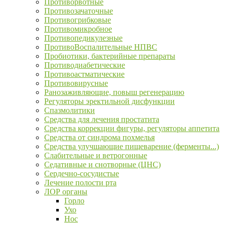
Противорвотные
Противозачаточные
Противогрибковые
Противомикробное
Противопедикулезные
ПротивоВоспалительные НПВС
Пробиотики, бактерийные препараты
Противодиабетические
Противоастматические
Противовирусные
Ранозаживляющие, повыш регенерацию
Регуляторы эректильной дисфункции
Спазмолитики
Средства для лечения простатита
Средства коррекции фигуры, регуляторы аппетита
Средства от синдрома похмелья
Средства улучшающие пищеварение (ферменты...)
Слабительные и ветрогонные
Седативные и снотворные (ЦНС)
Сердечно-сосудистые
Лечение полости рта
ЛОР органы
Горло
Ухо
Нос