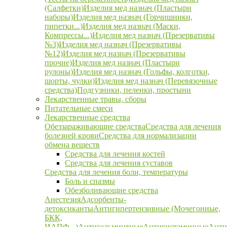
(Салфетки)
Изделия мед назнач (Пластыри
наборы)
Изделия мед назнач (Горчишники,
пипетки...)
Изделия мед назнач (Маски,
Компрессы...)
Изделия мед назнач (Презервативы
№3)
Изделия мед назнач (Презервативы
№12)
Изделия мед назнач (Презервативы
прочие)
Изделия мед назнач (Пластыри
рулоны)
Изделия мед назнач (Гольфы, колготки,
шорты, чулки)
Изделия мед назнач (Перевязочные
средства)
Подгузники, пеленки, простыни
Лекарственные травы, сборы
Питательные смеси
Лекарственные средства
Обеззараживающие средства
Средства для лечения
болезней крови
Средства для нормализации
обмена веществ
Средства для лечения костей
Средства для лечения суставов
Средства для лечения боли, температуры
Боль и спазмы
Обезболивающие средства
Анестезия
Адсорбенты-
детоксиканты
Антигипертензивные (Мочегонные,
БКК,
ИАПФ...)
Антигельминтные
Антигистаминные
Анти