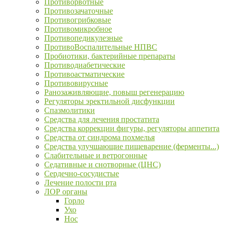
Противорвотные
Противозачаточные
Противогрибковые
Противомикробное
Противопедикулезные
ПротивоВоспалительные НПВС
Пробиотики, бактерийные препараты
Противодиабетические
Противоастматические
Противовирусные
Ранозаживляющие, повыш регенерацию
Регуляторы эректильной дисфункции
Спазмолитики
Средства для лечения простатита
Средства коррекции фигуры, регуляторы аппетита
Средства от синдрома похмелья
Средства улучшающие пищеварение (ферменты...)
Слабительные и ветрогонные
Седативные и снотворные (ЦНС)
Сердечно-сосудистые
Лечение полости рта
ЛОР органы
Горло
Ухо
Нос