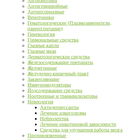
Антибиотики
Антигеморройные
Антипсориазные
Венотоники
Гематологические (Плазмозаменители,
парент.питание)
Гинекология
Гормональные средства
Глазные капли
Глазные мази
Дерматологические средства
Железосодержащие препараты
Желчегонные
Желудочно-кишечный-тракт
Закрепляющие
Иммуномодуляторы
Йодсодержащие средства
Ноотропные и транквилизаторы
Неврология
Антидепрессанты
Лечение алкоголизма
Нейролептик
Лечение никотиновой зависимости
Средства для улучшения работы мозга
Противоязвенные