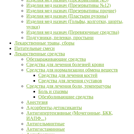
Изделия мед назнач (Презервативы №12)
Изделия мед назнач (Презервативы прочие)
Изделия мед назнач (Пластыри рулоны)
Изделия мед назнач (Гольфы, колготки, шорты,
чулки)
Изделия мед назнач (Перевязочные средства)
Подгузники, пеленки, простыни
Лекарственные травы, сборы
Питательные смеси
Лекарственные средства
Обеззараживающие средства
Средства для лечения болезней крови
Средства для нормализации обмена веществ
Средства для лечения костей
Средства для лечения суставов
Средства для лечения боли, температуры
Боль и спазмы
Обезболивающие средства
Анестезия
Адсорбенты-детоксиканты
Антигипертензивные (Мочегонные, БКК,
ИАПФ...)
Антигельминтные
Антигистаминные