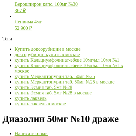
Верошпирон капс. 100мг №30
367
₽
Ленвима 4мг
52 900
₽
Теги
Купить доксорубицин в москве
доксорубицин купить в москве
купить Кальциумфолинат-эбеве 10мг/мл 10мл №1
купить Кальциумфолинат-эбеве 10мг/мл 10мл №1 в
москве
купить Меркаптопурин таб. 50мг №25
купить Меркаптопурин таб. 50мг №25 в москве
купить Эсмия таб. 5мг №28
купить Эсмия таб. 5мг №28 в москве
купить лаквель
купить лаквель в москве
Диазолин 50мг №10 драже
Написать отзыв