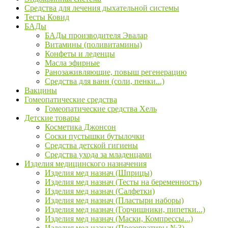
Средства для лечения дыхательной системы
Тесты Ковид
БАДы
БАДы производителя Эвалар
Витамины (поливитамины)
Конфеты и леденцы
Масла эфирные
Ранозаживляющие, повыш регенерацию
Средства для ванн (соли, пенки...)
Вакцины
Гомеопатические средства
Гомеопатические средства Хель
Детские товары
Косметика Джонсон
Соски пустышки бутылочки
Средства детской гигиены
Средства ухода за младенцами
Изделия медицинского назначения
Изделия мед назнач (Шприцы)
Изделия мед назнач (Тесты на беременность)
Изделия мед назнач (Салфетки)
Изделия мед назнач (Пластыри наборы)
Изделия мед назнач (Горчишники, пипетки...)
Изделия мед назнач (Маски, Компрессы...)
Изделия мед назнач (Презервативы №3)