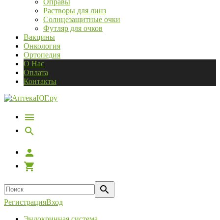
Оправы
Растворы для линз
Солнцезащитные очки
Футляр для очков
Вакцины
Онкология
Ортопедия
О Нас
Оплата
Контакты
Регистрация
Вход
Эндокринная система