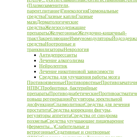
(Плазмозаменители,
парент.питание)
Гинекология
Гормональные
средства
Глазные капли
Глазные
мази
Дерматологические
средства
Железосодержащие
препараты
Желчегонные
Желудочно-кишечный-
тракт
Закрепляющие
Иммуномодуляторы
Йодсодерж
средства
Ноотропные и
транквилизаторы
Неврология
Антидепрессанты
Лечение алкоголизма
Нейролептик
Лечение никотиновой зависимости
Средства для улучшения работы мозга
Противоязвенные
Противорвотные
Противозачаточ
НПВС
Пробиотики, бактерийные
препараты
Противодиабетические
Противоастматич
повыш регенерацию
Регуляторы эректильной
дисфункции
Спазмолитики
Средства для лечения
простатита
Средства коррекции фигуры,
регуляторы аппетита
Средства от синдрома
похмелья
Средства улучшающие пищеварение
(ферменты...)
Слабительные и
ветрогонные
Седативные и снотворные