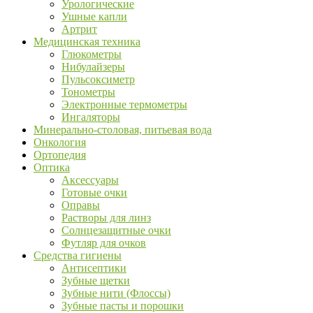
Урологические
Ушные капли
Артрит
Медицинская техника
Глюкометры
Нибулайзеры
Пульсоксиметр
Тонометры
Электронные термометры
Ингаляторы
Минерально-столовая, питьевая вода
Онкология
Ортопедия
Оптика
Аксессуары
Готовые очки
Оправы
Растворы для линз
Солнцезащитные очки
Футляр для очков
Средства гигиены
Антисептики
Зубные щетки
Зубные нити (Флоссы)
Зубные пасты и порошки