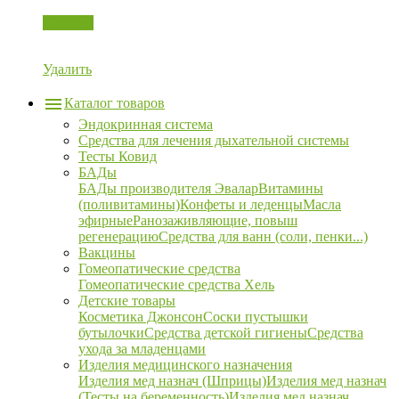
Корзина
Удалить
Каталог товаров
Эндокринная система
Средства для лечения дыхательной системы
Тесты Ковид
БАДы
БАДы производителя Эвалар
Витамины
(поливитамины)
Конфеты и леденцы
Масла
эфирные
Ранозаживляющие, повыш
регенерацию
Средства для ванн (соли, пенки...)
Вакцины
Гомеопатические средства
Гомеопатические средства Хель
Детские товары
Косметика Джонсон
Соски пустышки
бутылочки
Средства детской гигиены
Средства
ухода за младенцами
Изделия медицинского назначения
Изделия мед назнач (Шприцы)
Изделия мед назнач
(Тесты на беременность)
Изделия мед назнач