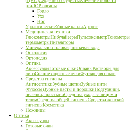
(ЦНС)
Сердечно-сосудистые
Лечение полости
рта
ЛОР органы
Горло
Ухо
Нос
Урологические
Ушные капли
Артрит
Медицинская техника
Глюкометры
Нибулайзеры
Пульсоксиметр
Тонометры
термометры
Ингаляторы
Минерально-столовая, питьевая вода
Онкология
Ортопедия
Оптика
Аксессуары
Готовые очки
Оправы
Растворы для
линз
Солнцезащитные очки
Футляр для очков
Средства гигиены
Антисептики
Зубные щетки
Зубные нити
(Флоссы)
Зубные пасты и порошки
Подгузники,
пеленки, простыни
Средства ухода за лицом и
телом
Средства общей гигиены
Средства женской
гигиены
Косметика
Ножницы
Оптика
Аксессуары
Готовые очки