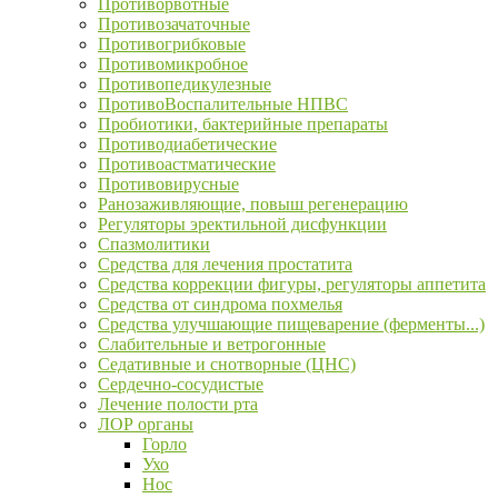
Противорвотные
Противозачаточные
Противогрибковые
Противомикробное
Противопедикулезные
ПротивоВоспалительные НПВС
Пробиотики, бактерийные препараты
Противодиабетические
Противоастматические
Противовирусные
Ранозаживляющие, повыш регенерацию
Регуляторы эректильной дисфункции
Спазмолитики
Средства для лечения простатита
Средства коррекции фигуры, регуляторы аппетита
Средства от синдрома похмелья
Средства улучшающие пищеварение (ферменты...)
Слабительные и ветрогонные
Седативные и снотворные (ЦНС)
Сердечно-сосудистые
Лечение полости рта
ЛОР органы
Горло
Ухо
Нос