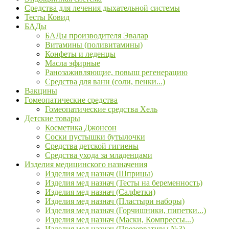
Средства для лечения дыхательной системы
Тесты Ковид
БАДы
БАДы производителя Эвалар
Витамины (поливитамины)
Конфеты и леденцы
Масла эфирные
Ранозаживляющие, повыш регенерацию
Средства для ванн (соли, пенки...)
Вакцины
Гомеопатические средства
Гомеопатические средства Хель
Детские товары
Косметика Джонсон
Соски пустышки бутылочки
Средства детской гигиены
Средства ухода за младенцами
Изделия медицинского назначения
Изделия мед назнач (Шприцы)
Изделия мед назнач (Тесты на беременность)
Изделия мед назнач (Салфетки)
Изделия мед назнач (Пластыри наборы)
Изделия мед назнач (Горчишники, пипетки...)
Изделия мед назнач (Маски, Компрессы...)
Изделия мед назнач (Презервативы №3)