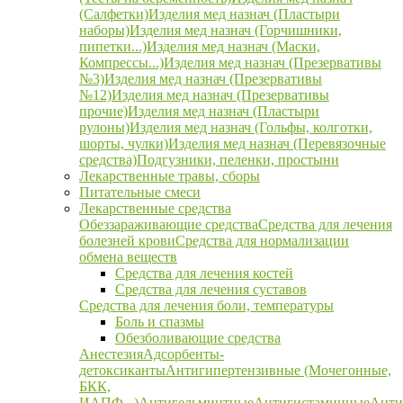
(Салфетки)
Изделия мед назнач (Пластыри
наборы)
Изделия мед назнач (Горчишники,
пипетки...)
Изделия мед назнач (Маски,
Компрессы...)
Изделия мед назнач (Презервативы
№3)
Изделия мед назнач (Презервативы
№12)
Изделия мед назнач (Презервативы
прочие)
Изделия мед назнач (Пластыри
рулоны)
Изделия мед назнач (Гольфы, колготки,
шорты, чулки)
Изделия мед назнач (Перевязочные
средства)
Подгузники, пеленки, простыни
Лекарственные травы, сборы
Питательные смеси
Лекарственные средства
Обеззараживающие средства
Средства для лечения
болезней крови
Средства для нормализации
обмена веществ
Средства для лечения костей
Средства для лечения суставов
Средства для лечения боли, температуры
Боль и спазмы
Обезболивающие средства
Анестезия
Адсорбенты-
детоксиканты
Антигипертензивные (Мочегонные,
БКК,
ИАПФ...)
Антигельминтные
Антигистаминные
Анти