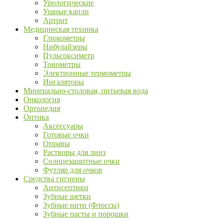
Урологические
Ушные капли
Артрит
Медицинская техника
Глюкометры
Нибулайзеры
Пульсоксиметр
Тонометры
Электронные термометры
Ингаляторы
Минерально-столовая, питьевая вода
Онкология
Ортопедия
Оптика
Аксессуары
Готовые очки
Оправы
Растворы для линз
Солнцезащитные очки
Футляр для очков
Средства гигиены
Антисептики
Зубные щетки
Зубные нити (Флоссы)
Зубные пасты и порошки