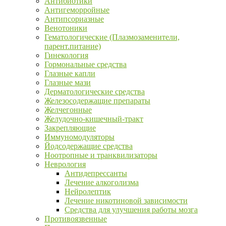
Антибиотики
Антигеморройные
Антипсориазные
Венотоники
Гематологические (Плазмозаменители,
парент.питание)
Гинекология
Гормональные средства
Глазные капли
Глазные мази
Дерматологические средства
Железосодержащие препараты
Желчегонные
Желудочно-кишечный-тракт
Закрепляющие
Иммуномодуляторы
Йодсодержащие средства
Ноотропные и транквилизаторы
Неврология
Антидепрессанты
Лечение алкоголизма
Нейролептик
Лечение никотиновой зависимости
Средства для улучшения работы мозга
Противоязвенные