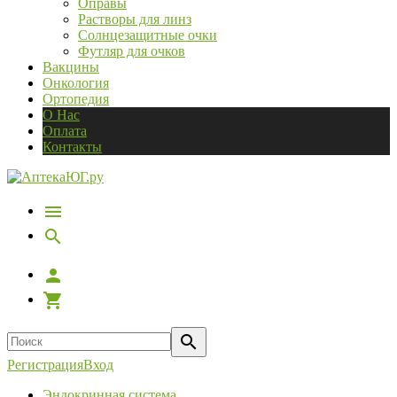
Оправы
Растворы для линз
Солнцезащитные очки
Футляр для очков
Вакцины
Онкология
Ортопедия
О Нас
Оплата
Контакты
Регистрация
Вход
Эндокринная система