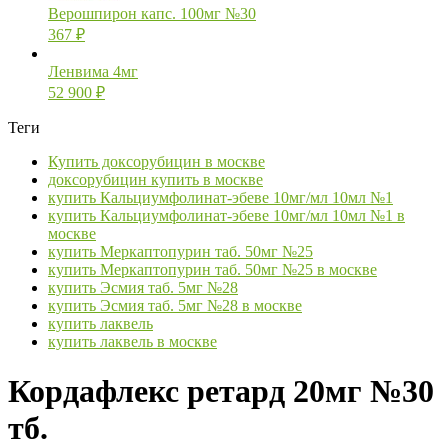
Верошпирон капс. 100мг №30
367
₽
Ленвима 4мг
52 900
₽
Теги
Купить доксорубицин в москве
доксорубицин купить в москве
купить Кальциумфолинат-эбеве 10мг/мл 10мл №1
купить Кальциумфолинат-эбеве 10мг/мл 10мл №1 в
москве
купить Меркаптопурин таб. 50мг №25
купить Меркаптопурин таб. 50мг №25 в москве
купить Эсмия таб. 5мг №28
купить Эсмия таб. 5мг №28 в москве
купить лаквель
купить лаквель в москве
Кордафлекс ретард 20мг №30
тб.