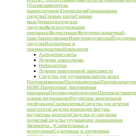
(Плазмозаменители,
парент.питание)
Гинекология
Гормональные
средства
Глазные капли
Глазные
мази
Дерматологические
средства
Железосодержащие
препараты
Желчегонные
Желудочно-кишечный-
тракт
Закрепляющие
Иммуномодуляторы
Йодсодерж
средства
Ноотропные и
транквилизаторы
Неврология
Антидепрессанты
Лечение алкоголизма
Нейролептик
Лечение никотиновой зависимости
Средства для улучшения работы мозга
Противоязвенные
Противорвотные
Противозачаточ
НПВС
Пробиотики, бактерийные
препараты
Противодиабетические
Противоастматич
повыш регенерацию
Регуляторы эректильной
дисфункции
Спазмолитики
Средства для лечения
простатита
Средства коррекции фигуры,
регуляторы аппетита
Средства от синдрома
похмелья
Средства улучшающие пищеварение
(ферменты...)
Слабительные и
ветрогонные
Седативные и снотворные