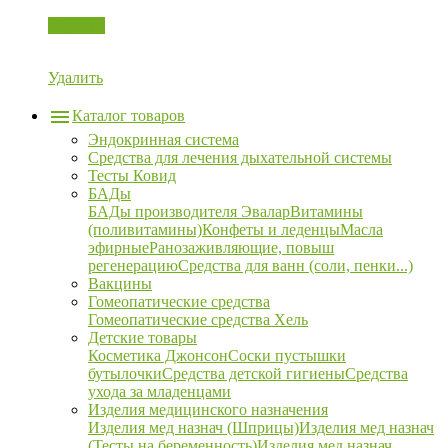
Корзина
Удалить
Каталог товаров
Эндокринная система
Средства для лечения дыхательной системы
Тесты Ковид
БАДы
БАДы производителя Эвалар
Витамины
(поливитамины)
Конфеты и леденцы
Масла
эфирные
Ранозаживляющие, повыш
регенерацию
Средства для ванн (соли, пенки...)
Вакцины
Гомеопатические средства
Гомеопатические средства Хель
Детские товары
Косметика Джонсон
Соски пустышки
бутылочки
Средства детской гигиены
Средства
ухода за младенцами
Изделия медицинского назначения
Изделия мед назнач (Шприцы)
Изделия мед назнач
(Тесты на беременность)
Изделия мед назнач