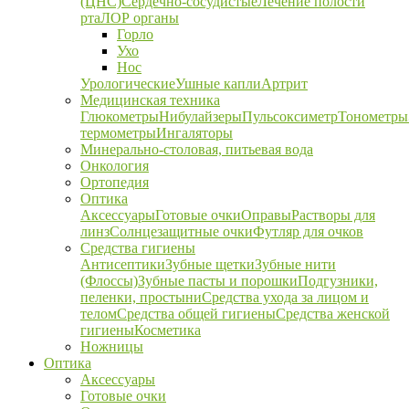
(ЦНС)
Сердечно-сосудистые
Лечение полости
рта
ЛОР органы
Горло
Ухо
Нос
Урологические
Ушные капли
Артрит
Медицинская техника
Глюкометры
Нибулайзеры
Пульсоксиметр
Тонометры
термометры
Ингаляторы
Минерально-столовая, питьевая вода
Онкология
Ортопедия
Оптика
Аксессуары
Готовые очки
Оправы
Растворы для
линз
Солнцезащитные очки
Футляр для очков
Средства гигиены
Антисептики
Зубные щетки
Зубные нити
(Флоссы)
Зубные пасты и порошки
Подгузники,
пеленки, простыни
Средства ухода за лицом и
телом
Средства общей гигиены
Средства женской
гигиены
Косметика
Ножницы
Оптика
Аксессуары
Готовые очки