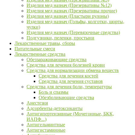
Изделия мед назнач (Презервативы №12)
Изделия мед назнач (Презервативы прочие)
Изделия мед назнач (Пластыри рулоны)
Изделия мед назнач (Гольфы, колготки, шорты,
чулки)
Изделия мед назнач (Перевязочные средства)
Подгузники, пеленки, простыни
Лекарственные травы, сборы
Питательные смеси
Лекарственные средства
Обеззараживающие средства
Средства для лечения болезней крови
Средства для нормализации обмена веществ
Средства для лечения костей
Средства для лечения суставов
Средства для лечения боли, температуры
Боль и спазмы
Обезболивающие средства
Анестезия
Адсорбенты-детоксиканты
Антигипертензивные (Мочегонные, БКК,
ИАПФ...)
Антигельминтные
Антигистаминные