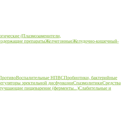
огические (Плазмозаменители,
содержащие препараты
Желчегонные
Желудочно-кишечный-
ПротивоВоспалительные НПВС
Пробиотики, бактерийные
егуляторы эректильной дисфункции
Спазмолитики
Средства
улучшающие пищеварение (ферменты...)
Слабительные и