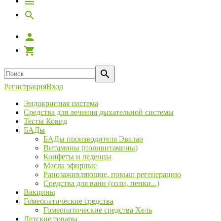
Регистрация
Вход
Эндокринная система
Средства для лечения дыхательной системы
Тесты Ковид
БАДы
БАДы производителя Эвалар
Витамины (поливитамины)
Конфеты и леденцы
Масла эфирные
Ранозаживляющие, повыш регенерацию
Средства для ванн (соли, пенки...)
Вакцины
Гомеопатические средства
Гомеопатические средства Хель
Детские товары