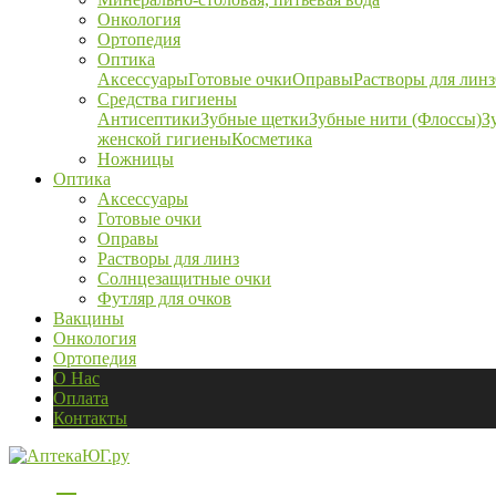
Онкология
Ортопедия
Оптика
Аксессуары
Готовые очки
Оправы
Растворы для линз
Средства гигиены
Антисептики
Зубные щетки
Зубные нити (Флоссы)
З
женской гигиены
Косметика
Ножницы
Оптика
Аксессуары
Готовые очки
Оправы
Растворы для линз
Солнцезащитные очки
Футляр для очков
Вакцины
Онкология
Ортопедия
О Нас
Оплата
Контакты