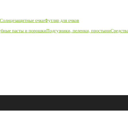
Солнцезащитные очки
Футляр для очков
убные пасты и порошки
Подгузники, пеленки, простыни
Средства