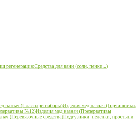
ыш регенерацию
Средства для ванн (соли, пенки...)
ед назнач (Пластыри наборы)
Изделия мед назнач (Горчишники,
езервативы №12)
Изделия мед назнач (Презервативы
знач (Перевязочные средства)
Подгузники, пеленки, простыни