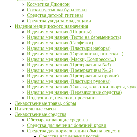
Косметика Джонсон
Соски пустышки бутылочки
Средства детской гигиены
Средства ухода за младенцами
Изделия медицинского назначения
Изделия мед назнач (Шприцы)
Изделия мед назнач (Тесты на беременность)
Изделия мед назнач (Салфетки)
Изделия мед назнач (Пластыри наборы)
Изделия мед назнач (Горчишники, пипетки...)
Изделия мед назнач (Маски, Компрессы...)
Изделия мед назнач (Презервативы №3)
Изделия мед назнач (Презервативы №12)
Изделия мед назнач (Презервативы прочие)
Изделия мед назнач (Пластыри рулоны)
Изделия мед назнач (Гольфы, колготки, шорты, чулк
Изделия мед назнач (Перевязочные средства)
Подгузники, пеленки, простыни
Лекарственные травы, сборы
Питательные смеси
Лекарственные средства
Обеззараживающие средства
Средства для лечения болезней крови
Средства для нормализации обмена веществ
Средства для лечения костей