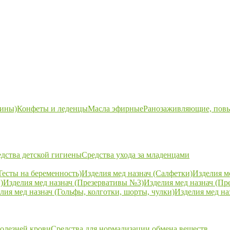
ины)
Конфеты и леденцы
Масла эфирные
Ранозаживляющие, пов
дства детской гигиены
Средства ухода за младенцами
Тесты на беременность)
Изделия мед назнач (Салфетки)
Изделия м
)
Изделия мед назнач (Презервативы №3)
Изделия мед назнач (Пр
лия мед назнач (Гольфы, колготки, шорты, чулки)
Изделия мед на
болезней крови
Средства для нормализации обмена веществ