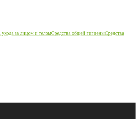
 ухода за лицом и телом
Средства общей гигиены
Средства