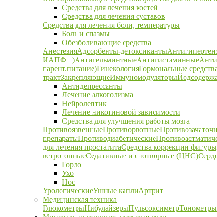
Средства для лечения костей
Средства для лечения суставов
Средства для лечения боли, температуры
Боль и спазмы
Обезболивающие средства
Анестезия
Адсорбенты-детоксиканты
Антигипертен
ИАПФ...)
Антигельминтные
Антигистаминные
Анти
парент.питание)
Гинекология
Гормональные средств
тракт
Закрепляющие
Иммуномодуляторы
Йодсодержа
Антидепрессанты
Лечение алкоголизма
Нейролептик
Лечение никотиновой зависимости
Средства для улучшения работы мозга
Противоязвенные
Противорвотные
Противозачаточ
препараты
Противодиабетические
Противоастматич
для лечения простатита
Средства коррекции фигуры,
ветрогонные
Седативные и снотворные (ЦНС)
Серд
Горло
Ухо
Нос
Урологические
Ушные капли
Артрит
Медицинская техника
Глюкометры
Нибулайзеры
Пульсоксиметр
Тонометры
Минерально-столовая, питьевая вода