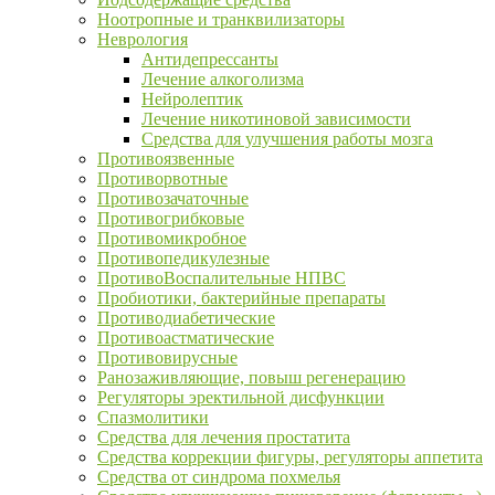
Ноотропные и транквилизаторы
Неврология
Антидепрессанты
Лечение алкоголизма
Нейролептик
Лечение никотиновой зависимости
Средства для улучшения работы мозга
Противоязвенные
Противорвотные
Противозачаточные
Противогрибковые
Противомикробное
Противопедикулезные
ПротивоВоспалительные НПВС
Пробиотики, бактерийные препараты
Противодиабетические
Противоастматические
Противовирусные
Ранозаживляющие, повыш регенерацию
Регуляторы эректильной дисфункции
Спазмолитики
Средства для лечения простатита
Средства коррекции фигуры, регуляторы аппетита
Средства от синдрома похмелья