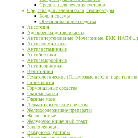
Средства для лечения суставов
Средства для лечения боли, температуры
Боль и спазмы
Обезболивающие средства
Анестезия
Адсорбенты-детоксиканты
Антигипертензивные (Мочегонные, БКК, ИАПФ...)
Антигельминтные
Антигистаминные
Антибиотики
Антигеморройные
Антипсориазные
Венотоники
Гематологические (Плазмозаменители, парент.пита
Гинекология
Гормональные средства
Глазные капли
Глазные мази
Дерматологические средства
Железосодержащие препараты
Желчегонные
Желудочно-кишечный-тракт
Закрепляющие
Иммуномодуляторы
Йодсодержащие средства