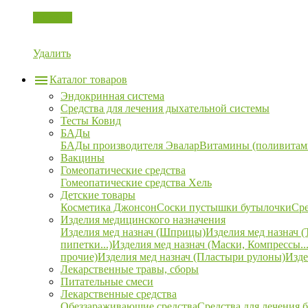
Корзина
Удалить
Каталог товаров
Эндокринная система
Средства для лечения дыхательной системы
Тесты Ковид
БАДы
БАДы производителя Эвалар
Витамины (поливитам
Вакцины
Гомеопатические средства
Гомеопатические средства Хель
Детские товары
Косметика Джонсон
Соски пустышки бутылочки
Сре
Изделия медицинского назначения
Изделия мед назнач (Шприцы)
Изделия мед назнач (
пипетки...)
Изделия мед назнач (Маски, Компрессы...
прочие)
Изделия мед назнач (Пластыри рулоны)
Изде
Лекарственные травы, сборы
Питательные смеси
Лекарственные средства
Обеззараживающие средства
Средства для лечения 