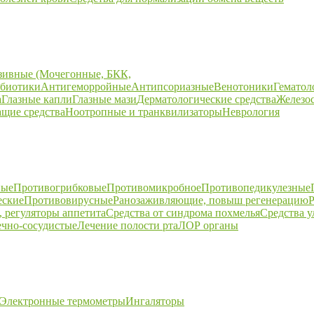
зивные (Мочегонные, БКК,
биотики
Антигеморройные
Антипсориазные
Венотоники
Гематол
а
Глазные капли
Глазные мази
Дерматологические средства
Железо
щие средства
Ноотропные и транквилизаторы
Неврология
ные
Противогрибковые
Противомикробное
Противопедикулезные
еские
Противовирусные
Ранозаживляющие, повыш регенерацию
Р
 регуляторы аппетита
Средства от синдрома похмелья
Средства 
ечно-сосудистые
Лечение полости рта
ЛОР органы
Электронные термометры
Ингаляторы