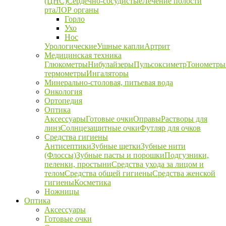
(ЦНС)
Сердечно-сосудистые
Лечение полости
рта
ЛОР органы
Горло
Ухо
Нос
Урологические
Ушные капли
Артрит
Медицинская техника
Глюкометры
Нибулайзеры
Пульсоксиметр
Тонометры
термометры
Ингаляторы
Минерально-столовая, питьевая вода
Онкология
Ортопедия
Оптика
Аксессуары
Готовые очки
Оправы
Растворы для
линз
Солнцезащитные очки
Футляр для очков
Средства гигиены
Антисептики
Зубные щетки
Зубные нити
(Флоссы)
Зубные пасты и порошки
Подгузники,
пеленки, простыни
Средства ухода за лицом и
телом
Средства общей гигиены
Средства женской
гигиены
Косметика
Ножницы
Оптика
Аксессуары
Готовые очки