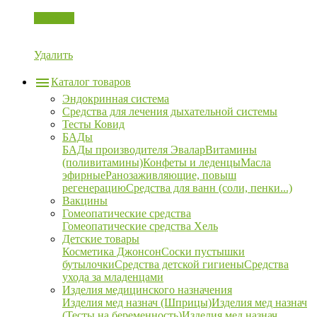
Корзина
Удалить
Каталог товаров
Эндокринная система
Средства для лечения дыхательной системы
Тесты Ковид
БАДы
БАДы производителя Эвалар
Витамины
(поливитамины)
Конфеты и леденцы
Масла
эфирные
Ранозаживляющие, повыш
регенерацию
Средства для ванн (соли, пенки...)
Вакцины
Гомеопатические средства
Гомеопатические средства Хель
Детские товары
Косметика Джонсон
Соски пустышки
бутылочки
Средства детской гигиены
Средства
ухода за младенцами
Изделия медицинского назначения
Изделия мед назнач (Шприцы)
Изделия мед назнач
(Тесты на беременность)
Изделия мед назнач