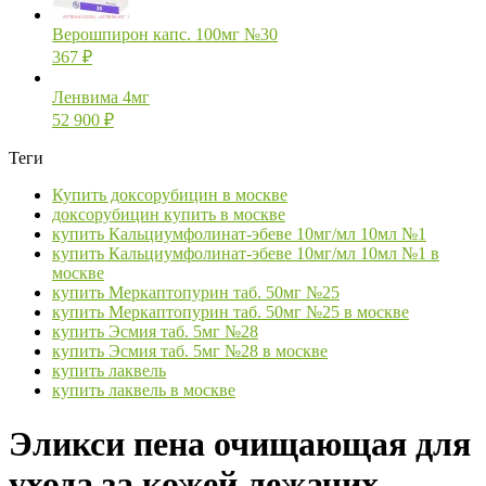
Верошпирон капс. 100мг №30
367
₽
Ленвима 4мг
52 900
₽
Теги
Купить доксорубицин в москве
доксорубицин купить в москве
купить Кальциумфолинат-эбеве 10мг/мл 10мл №1
купить Кальциумфолинат-эбеве 10мг/мл 10мл №1 в
москве
купить Меркаптопурин таб. 50мг №25
купить Меркаптопурин таб. 50мг №25 в москве
купить Эсмия таб. 5мг №28
купить Эсмия таб. 5мг №28 в москве
купить лаквель
купить лаквель в москве
Эликси пена очищающая для
ухода за кожей лежачих