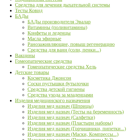
Средства для лечения дыхательной системы
Тесты Ковид
БАДы
БАДы производителя Эвалар
Витамины (поливитамины)
Конфеты и леденцы
Масла эфирные
Ранозаживляющие, повыш регенерацию
Средства для ванн (соли, пенки...)
Вакцины
Гомеопатические средства
Гомеопатические средства Хель
Детские товары
Косметика Джонсон
Соски пустышки бутылочки
Средства детской гигиены
Средства ухода за младенцами
Изделия медицинского назначения
Изделия мед назнач (Шприцы)
Изделия мед назнач (Тесты на беременность)
Изделия мед назнач (Салфетки)
Изделия мед назнач (Пластыри наборы)
Изделия мед назнач (Горчишники, пипетки...)
Изделия мед назнач (Маски, Компрессы...)
Изделия мед назнач (Презервативы №3)