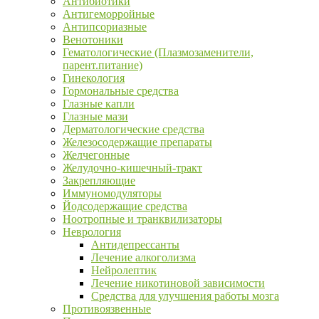
Антибиотики
Антигеморройные
Антипсориазные
Венотоники
Гематологические (Плазмозаменители,
парент.питание)
Гинекология
Гормональные средства
Глазные капли
Глазные мази
Дерматологические средства
Железосодержащие препараты
Желчегонные
Желудочно-кишечный-тракт
Закрепляющие
Иммуномодуляторы
Йодсодержащие средства
Ноотропные и транквилизаторы
Неврология
Антидепрессанты
Лечение алкоголизма
Нейролептик
Лечение никотиновой зависимости
Средства для улучшения работы мозга
Противоязвенные