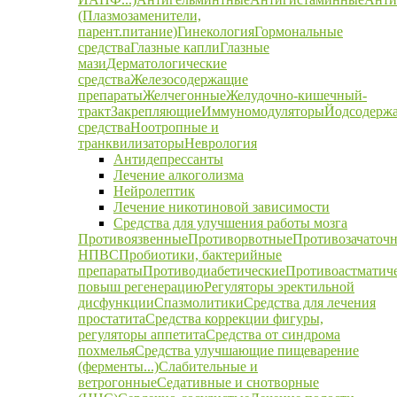
(Плазмозаменители,
парент.питание)
Гинекология
Гормональные
средства
Глазные капли
Глазные
мази
Дерматологические
средства
Железосодержащие
препараты
Желчегонные
Желудочно-кишечный-
тракт
Закрепляющие
Иммуномодуляторы
Йодсодерж
средства
Ноотропные и
транквилизаторы
Неврология
Антидепрессанты
Лечение алкоголизма
Нейролептик
Лечение никотиновой зависимости
Средства для улучшения работы мозга
Противоязвенные
Противорвотные
Противозачаточ
НПВС
Пробиотики, бактерийные
препараты
Противодиабетические
Противоастматич
повыш регенерацию
Регуляторы эректильной
дисфункции
Спазмолитики
Средства для лечения
простатита
Средства коррекции фигуры,
регуляторы аппетита
Средства от синдрома
похмелья
Средства улучшающие пищеварение
(ферменты...)
Слабительные и
ветрогонные
Седативные и снотворные