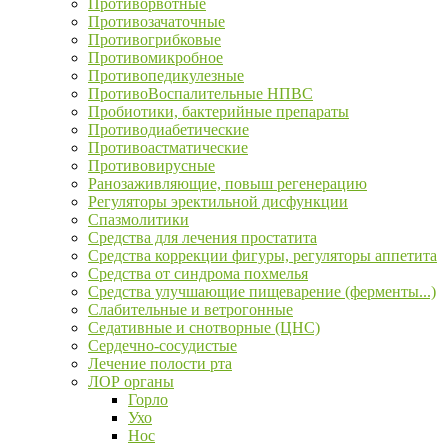
Противорвотные
Противозачаточные
Противогрибковые
Противомикробное
Противопедикулезные
ПротивоВоспалительные НПВС
Пробиотики, бактерийные препараты
Противодиабетические
Противоастматические
Противовирусные
Ранозаживляющие, повыш регенерацию
Регуляторы эректильной дисфункции
Спазмолитики
Средства для лечения простатита
Средства коррекции фигуры, регуляторы аппетита
Средства от синдрома похмелья
Средства улучшающие пищеварение (ферменты...)
Слабительные и ветрогонные
Седативные и снотворные (ЦНС)
Сердечно-сосудистые
Лечение полости рта
ЛОР органы
Горло
Ухо
Нос