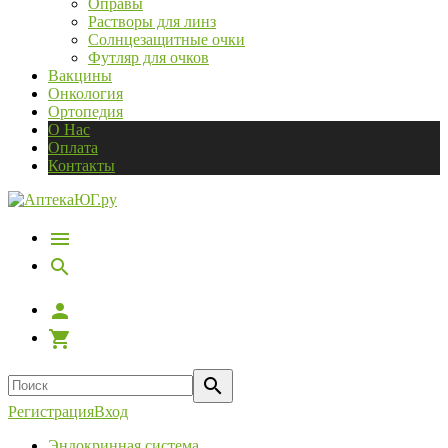
Оправы
Растворы для линз
Солнцезащитные очки
Футляр для очков
Вакцины
Онкология
Ортопедия
О Нас
Оплата
Контакты
Регистрация
Вход
Эндокринная система