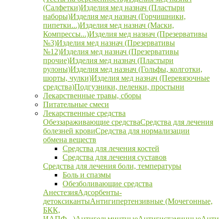
(Салфетки)
Изделия мед назнач (Пластыри
наборы)
Изделия мед назнач (Горчишники,
пипетки...)
Изделия мед назнач (Маски,
Компрессы...)
Изделия мед назнач (Презервативы
№3)
Изделия мед назнач (Презервативы
№12)
Изделия мед назнач (Презервативы
прочие)
Изделия мед назнач (Пластыри
рулоны)
Изделия мед назнач (Гольфы, колготки,
шорты, чулки)
Изделия мед назнач (Перевязочные
средства)
Подгузники, пеленки, простыни
Лекарственные травы, сборы
Питательные смеси
Лекарственные средства
Обеззараживающие средства
Средства для лечения
болезней крови
Средства для нормализации
обмена веществ
Средства для лечения костей
Средства для лечения суставов
Средства для лечения боли, температуры
Боль и спазмы
Обезболивающие средства
Анестезия
Адсорбенты-
детоксиканты
Антигипертензивные (Мочегонные,
БКК,
ИАПФ...)
Антигельминтные
Антигистаминные
Анти