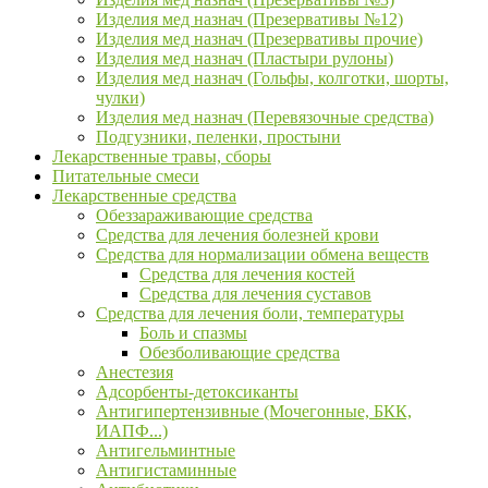
Изделия мед назнач (Презервативы №12)
Изделия мед назнач (Презервативы прочие)
Изделия мед назнач (Пластыри рулоны)
Изделия мед назнач (Гольфы, колготки, шорты,
чулки)
Изделия мед назнач (Перевязочные средства)
Подгузники, пеленки, простыни
Лекарственные травы, сборы
Питательные смеси
Лекарственные средства
Обеззараживающие средства
Средства для лечения болезней крови
Средства для нормализации обмена веществ
Средства для лечения костей
Средства для лечения суставов
Средства для лечения боли, температуры
Боль и спазмы
Обезболивающие средства
Анестезия
Адсорбенты-детоксиканты
Антигипертензивные (Мочегонные, БКК,
ИАПФ...)
Антигельминтные
Антигистаминные