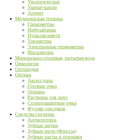
Урологические
Ушные капли
Артрит
Медицинская техника
Глюкометры
Нибулайзеры
Пульсоксиметр
Тонометры
Электронные термометры
Ингаляторы
Минерально-столовая, питьевая вода
Онкология
Ортопедия
Оптика
Аксессуары
Готовые очки
Оправы
Растворы для линз
Солнцезащитные очки
Футляр для очков
Средства гигиены
Антисептики
Зубные щетки
Зубные нити (Флоссы)
Зубные пасты и порошки